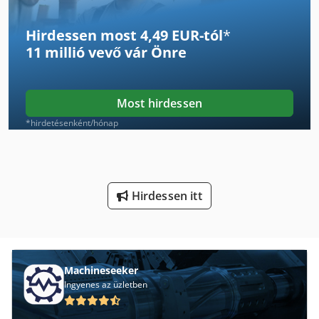
Gkt 60
Hirdessen most 4,49 EUR-tól
*
Gombóc Gép
11 millió vevő
vár Önre
Gws 25 230
Gx 11 Ff
Most hirdessen
Hajtogató Gép
*hirdetésenként/hónap
Hajtogató Gép Tartozékok
Ks 205
Hirdessen itt
Késélező Gép
Kéz-Kar Gép
Kézi Gép
Machineseeker
Ingyenes az üzletben
Kézi Hajlító Gép