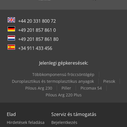
+44 20 331 800 72
+49 201 857 861 0
+49 201 857 861 80
+34 911 433 456
Jelenlegi gépkeresések:
Többkomponensű fröccsöntőgép
Duroplasztikus és termoplasztikus anyagok
Piesok
Pilous Arg 230
Piller
Picomax 54
Pilous Arg 220 Plus
Elad
Szerviz és támogatás
Hirdetések feladása
Bejelentkezés