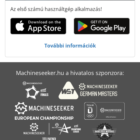
Kő-Vágó Gép
Az első számú használtgép alkalmazás!
Nc Eszterga
Pk 19000
Tur 560
További információk
Élzáró Gép
Machineseeker.hu a hivatalos szponzora: