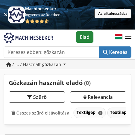
Machineseeker
Az alkalmazásba
Ingyenes az üzletben
Elad
Keresés
/ ... / Használt gőzkazán
Gőzkazán használt eladó
(0)
Szűrő
Relevancia
Textilgép
Textilápoló
Összes szűrő eltávolítása