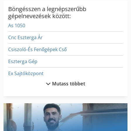
Böngésszen a legnépszerűbb
gépelnevezések között:
As 1050
Cnc Eszterga Ár
Csiszoló-És Fenőgépek Cső
Eszterga Gép
Ex Sajtóközpont
Mutass többet
Fa Körfűrész
Fejező És Gérvágó Fűrész
Fngj 20
Ga 11 Ff