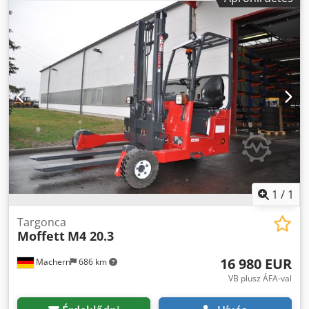
1
/
1
Targonca
Moffett
M4 20.3
16 980 EUR
Machern
686 km
VB plusz ÁFA-val