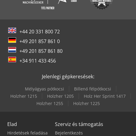
+44 20 331 800 72
+49 201 857 861 0
+49 201 857 861 80
+34 911 433 456
Jelenlegi gépkeresések:
Mélyágyas pótkocsi
Billenő félpótkocsi
Holzher 1215
Holzher 1205
Holz Her Sprint 1417
Holzher 1255
Holzher 1225
Elad
Szerviz és támogatás
Hirdetések feladása
Bejelentkezés