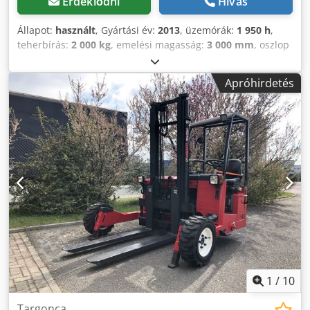
Érdeklődni
Hívás
Állapot:
használt
, Gyártási év:
2013
, üzemórák:
1 950 h
,
teherbírás:
2 000 kg
, emelési magasság:
3 000 mm
, oszlop
típusa:
simplex
, villa hossza:
1 600 mm
, saját tömeg:
1 986
kg
, hajtástípus:
Diesel
, Targoncára szerelt targonca Teher
Apróhirdetés
súlypontja: 600 Villaszélesség: 170 mm Villavastagság: 55
mm Árboc típusa: Standard Sebességváltó: hidrosztatikus
Műszaki állapot: jó Első gumiabroncsok típusa:
Superelastic Első gumiabroncsok Méret: 18x7-8 Első
gumiabroncsok állapota: 60-80% Hátsó gumiabroncsok
típusa: Air Hátsó gumiabroncsok Méret: 23x8.5-12 Hátsó
gumiabroncsok állapota: 60-80% Leírás: Karbantartás és
UVV vizsgálat felújítva. Tolóvilla, oldalváltó, Teleszkópvilla /
RE4-35-1600/1200 3. szelep, 4. szelep, első munkalámpák,
tetőfedél, Dwodpel Nk Dkjfx Abyoa
1
/
10
Targonca