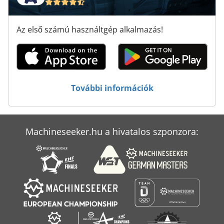
Tos Fngj 20
Tp 201
Az első számú használtgép alkalmazás!
Tur 560
További információk
Machineseeker.hu a hivatalos szponzora: