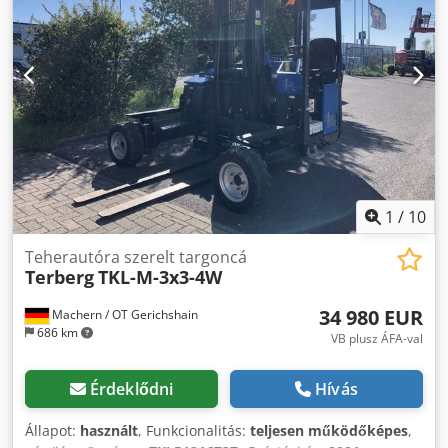
és teljesen működőképes. Műszaki állapot: nagyon jó. Első
abroncs típusa: levegős; méret: 23x8.5-12; állapot: 60-80%.
Hátsó abroncs típusa: levegős; méret: 27x10-12; állapot:
60-80%. Leírás: A gép esztétikailag és műszakilag fel lett
újítva. Karbantartás, beleértve a hajtás- és motorolaj
cseréjét elvégezve. UVV vizsga frissen elvégezve.
Oldalmozgató, villaállító készülék, 3. és 4. szelep, hátsó és
első munkalámpa, tetőborítás, mágnesszelep, CE
tanúsítvány, külső visszapillantó tükör, villogó, LED,
hidraulikusan behúzható kerékkarok. Dodpfxjxwft Ue
Abyowa
1
/
10
Teherautóra szerelt targoncá
Terberg
TKL-M-3x3-4W
34 980 EUR
Machern / OT Gerichshain
686 km
VB plusz ÁFA-val
Érdeklődni
Hívás
Állapot:
használt
, Funkcionalitás:
teljesen működőképes
,