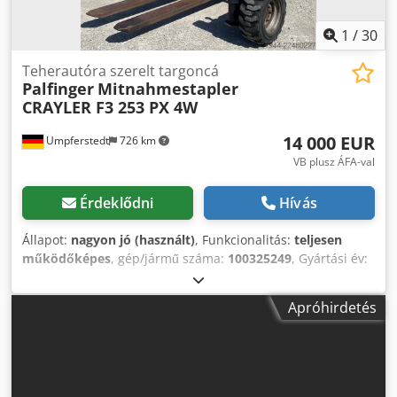
1
/
30
Teherautóra szerelt targoncá
Palfinger
Mitnahmestapler
CRAYLER F3 253 PX 4W
14 000 EUR
Umpferstedt
726 km
VB plusz ÁFA-val
Érdeklődni
Hívás
Állapot:
nagyon jó (használt)
, Funkcionalitás:
teljesen
működőképes
, gép/jármű száma:
100325249
, Gyártási év:
2016
, üzemórák:
1 261 h
, teherbírás:
2 500 kg
,
üzemanyagtípus:
dízel
, oszlop típusa:
teleszkópos
,
Apróhirdetés
teljesítmény:
24,5 kW (33,31 LE)
, motor gyártó:
Lombardini
, hajtástípus:
automata
, gumiabroncs állapota:
60 százalék
, Első gumiabroncs típusa:
pneumatikus
(levegővel töltött) gumik
, első gumi méret:
23x8,5-12
,
hátsó gumiabroncs típusa:
pneumatikus (levegővel