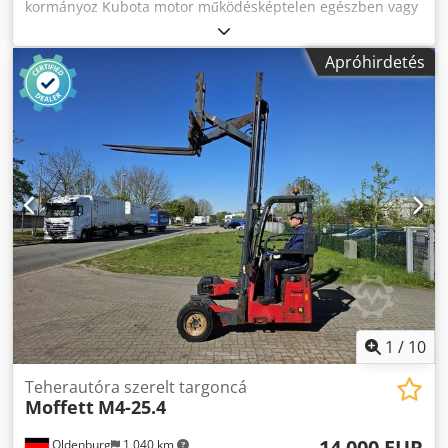
kormányoz Kubota motor működésképtelen egészben vagy
alkatrészekre Dwjdpott Uqmsfx Abysa
Apróhirdetés
1
/
10
Teherautóra szerelt targoncá
Moffett
M4-25.4
14 000 EUR
Oldenburg
1 040 km