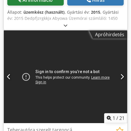
Árinformáció
Hívás
Állapot:
üzemkész (használt)
, Gyártási év:
2015
, Gyártási
év: 2015 Dedpfjzrgkkjx Abyowa Üzemórai számláló: 1450
óra Teljesítmény: 21,9 kW Négykerék-hajtás Maximális
emelési teherbírás: 2500 kg Maximális emelési magasság:
Apróhirdetés
2200 mm
1
/
21
Teherautóra szerelt targoncá