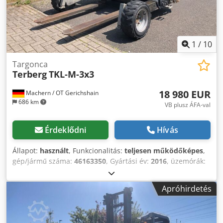
1
/
10
Targonca
Terberg
TKL-M-3x3
18 980 EUR
Machern / OT Gerichshain
686 km
VB plusz ÁFA-val
Érdeklődni
Hívás
Állapot:
használt
, Funkcionalitás:
teljesen működőképes
,
gép/jármű száma:
46163350
, Gyártási év:
2016
, üzemórák:
514 h
, teherbírás:
2 500 kg
, emelési magasság:
2 200 mm
,
üzemanyagtípus:
dízel
, oszlop típusa:
simplex
, saját
Apróhirdetés
tömeg:
2 120 kg
, hajtástípus:
Diesel
, Felvételre alkalmas
targoncához. Alvázszám: 46163350. Teher súlypontja: 600
mm. Oszlop típusa: standard. Állapot: azonnal üzemkész