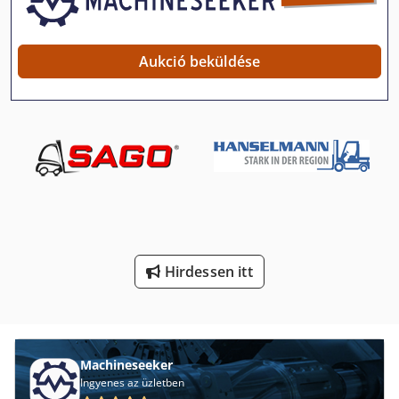
Nc Eszterga
Nehéz Teher Kocsi
Aukció beküldése
Nehéz Teher Teherautók
Platform Típusa Mb
Stand-Sajtó
T Horony
Tan Szivattyú
Tb 53 Fr
Hirdessen itt
Teherautó-Skála
Tej És Tejtermékek
Machineseeker
Tnl 12
Ingyenes az üzletben