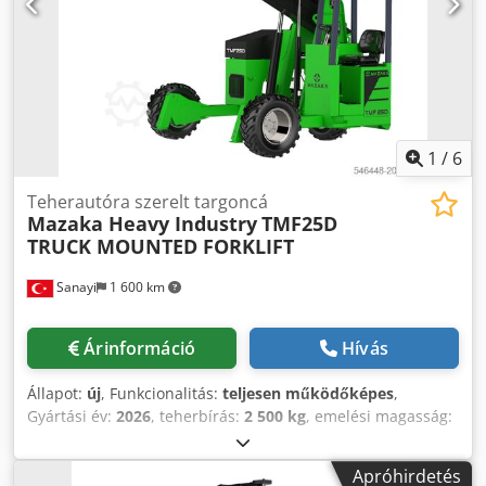
1
/
6
Teherautóra szerelt targoncá
Mazaka Heavy Industry
TMF25D
TRUCK MOUNTED FORKLIFT
Sanayi
1 600 km
Árinformáció
Hívás
Állapot:
új
, Funkcionalitás:
teljesen működőképes
,
Gyártási év:
2026
, teherbírás:
2 500 kg
, emelési magasság:
3 400 mm
, szabad emelés:
100 mm
, teher súlypontja:
600
mm
, üzemanyagtípus:
dízel
, oszlop típusa:
teleszkópos
,
Apróhirdetés
teljesítmény:
35 kW (47,59 LE)
, motor gyártó:
Yanmar