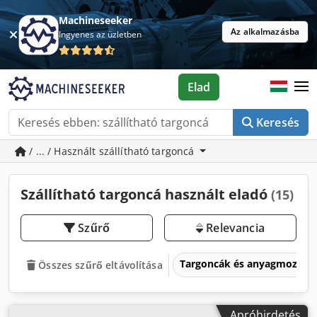
Machineseeker
Az alkalmazásba
Ingyenes az üzletben
Elad
Keresés
/ ... / Használt szállítható targoncá
Szállítható targoncá használt eladó
(15)
Szűrő
Relevancia
Targoncák és anyagmozgat
Összes szűrő eltávolítása
Apróhirdetés