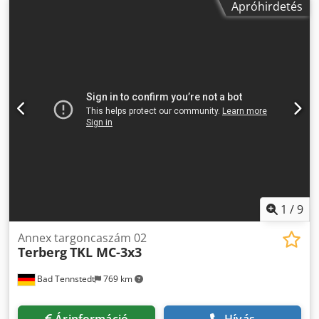
forgalmi engedély és új munkavédelmi vizsgálat NÉLKÜL
Apróhirdetés
magasság: 2200 mm Dwjdpfx Abszrgk Rjysa A bal oldali
kínáljuk!!! Szükség esetén ezek felár ellenében
futómű nem csukható be.
elvégezhetők. Az EU-n kívüli országokba nettó áron eladott
járművek kizárólag áfa-letét ellenében kerülnek
értékesítésre!!! A járművek regisztrálása, rendszám,
vámrendszám stb. felár ellenében elvégezhető!!! Az
értékesítés KIZÁRÓLAG vállalkozások, kereskedők vagy
exportőrök számára történik!!! Az ajánlat nem kötelező
érvényű, a beírási hibák, változtatások, tévedések és a
köztes értékesítés fenntartva. Finanszírozás igény esetén
lehetséges. Szívesen intézzük Önnek a vámügyintézést is.
Nyitvatartás: H-P 8-14 óráig vagy megegyezés szerint. Az ár
nettó/alkuképes. A végső áfával rendelkező számla az
értékesítéskor kerül kiállításra. Djdpfx Abjzrbndsyjwa A
1
/
9
jármű helye: Im Gewerbepark 11, 99441 Umpferstedt
Annex targoncaszám 02
Terberg
TKL MC-3x3
Bad Tennstedt
769 km