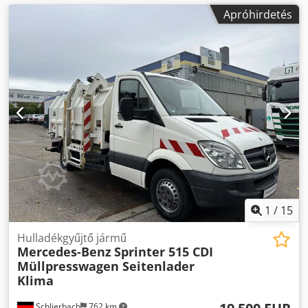
Apróhirdetés
1
/
15
Hulladékgyűjtő jármű
Mercedes-Benz
Sprinter 515 CDI
Müllpresswagen Seitenlader
Klima
Schlierbach
762 km