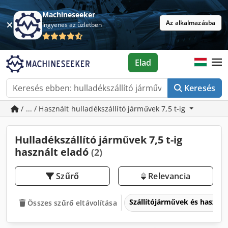
Machineseeker
Az alkalmazásba
Ingyenes az üzletben
Elad
Keresés
/ ... / Használt hulladékszállító járművek 7,5 t-ig
Hulladékszállító járművek 7,5 t-ig
használt eladó
(2)
Szűrő
Relevancia
Szállítójárművek és haszo
Összes szűrő eltávolítása