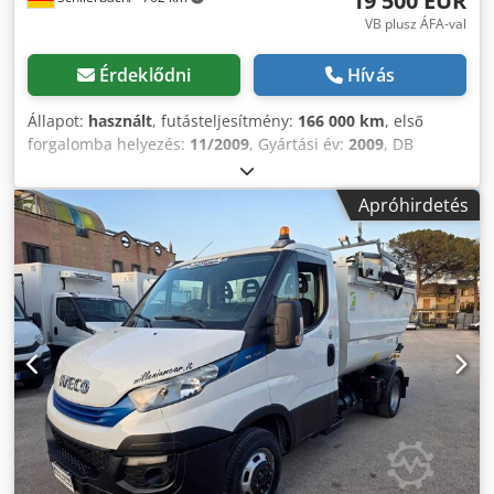
19 500 EUR
VB plusz ÁFA-val
Érdeklődni
Hívás
Állapot:
használt
, futásteljesítmény:
166 000 km
, első
forgalomba helyezés:
11/2009
, Gyártási év:
2009
, DB
Sprinter 515 CDI hulladékpréses oldalrakodó tehergépkocsi
!! Jobbkormányos !! ALVÁZ: • Kibocsátási osztály: EURO 5
Apróhirdetés
EEV • Klímaberendezés • Figyelmeztető villogók •
Kikapcsolható kipörgésgátló (ASR) • 6 fokozatú kézi
sebességváltó • Vezetőoldali légzsák • Központi zár •
Elektromos ablakemelők • Elektromos tükrök •
Tolatókamera • Fényszórómagasság-állítás • CD-rádió •
Saját tömeg: 3.825 kg • Megengedett össztömeg: 5.000 kg •
Terhelhetőség: 1.175 kg Dkedpfxewmpkls Aa Hor •
Gumiabroncsok: 205/75 R16C • Gumi profilmélység:
átlagosan 10 mm • Járműméretek: 5.990 x 2.250 x 2.500 mm
FELÉPÍTMÉNY: Hagemann & Partner • Típus: HG 5 SL 240 •
Gyártási év: 2009 • Hulladékpréses felépítmény •
Konténerfelvétel jobb oldalon • Alkalmas 80, 120 és 240
literes hulladéktárolókhoz • Hidraulikus hátsó ajtó / ürítés