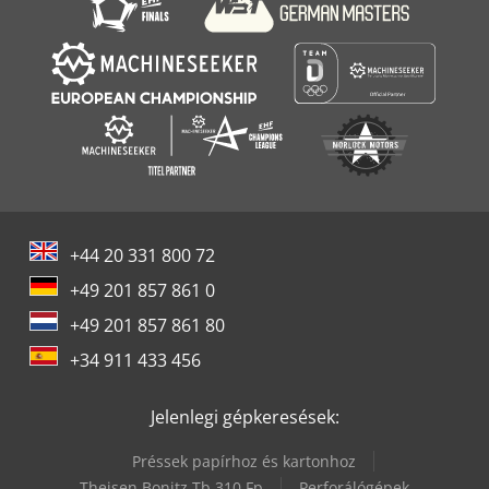
+44 20 331 800 72
+49 201 857 861 0
+49 201 857 861 80
+34 911 433 456
Jelenlegi gépkeresések:
Préssek papírhoz és kartonhoz
Theisen Bonitz Tb 310 Fp
Perforálógépek