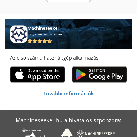
Tb 13 5
Tb 13 5 E
Tb 175
Machineseeker
Ingyenes az üzletben
Tiefbord 8 25 100
Tielburger Tk 18
Az első számú használtgép alkalmazás!
Tormek T 7
Tur 560
Élhajlító Gép
További információk
Építési És Bontási Hulladékot
Machineseeker.hu a hivatalos szponzora: