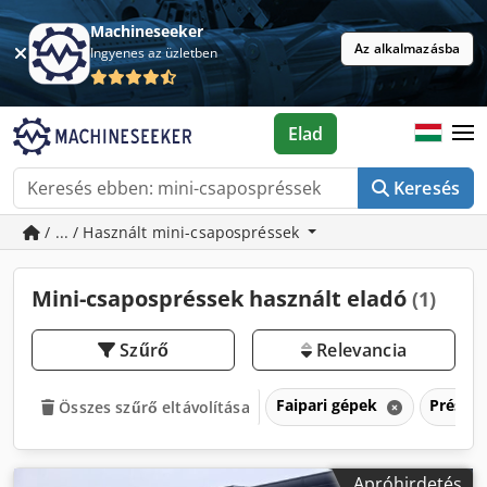
Machineseeker
Az alkalmazásba
Ingyenes az üzletben
Elad
Keresés
/ ... / Használt mini-csapospréssek
Mini-csapospréssek használt eladó
(1)
Szűrő
Relevancia
Faipari gépek
Préssek
Összes szűrő eltávolítása
Apróhirdetés