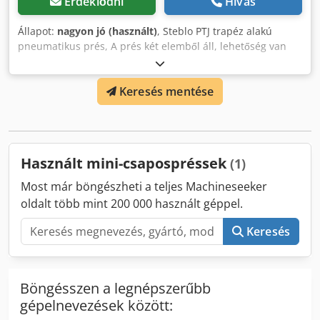
Érdeklődni
Hívás
Állapot:
nagyon jó (használt)
, Steblo PTJ trapéz alakú
pneumatikus prés, A prés két elemből áll, lehetőség van
egy 3000 mm széles rész megvásárlására is. Credpfxex
Ihuro Angjf Magasság: 900 mm, Szélesség: 6000 mm,
Keresés mentése
Maximális vastagság: 110 mm, 8 nyomó munkahenger, 12
kiegyenlítő prés, Tömeg: 1560 kg, Nagyon jó állapotban,
azonnal munkára fogható.
Használt mini-csapospréssek
(1)
Most már böngészheti a teljes Machineseeker
oldalt több mint 200 000 használt géppel.
Keresés
Böngésszen a legnépszerűbb
gépelnevezések között: