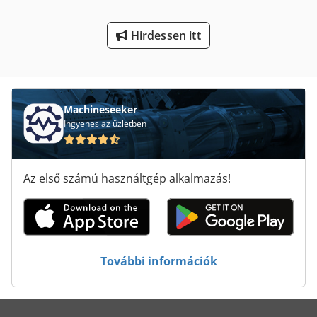
Neophot 2
Hirdessen itt
Nyomtató És Szkenner
Tps 330
Machineseeker
Ingyenes az üzletben
Az első számú használtgép alkalmazás!
További információk