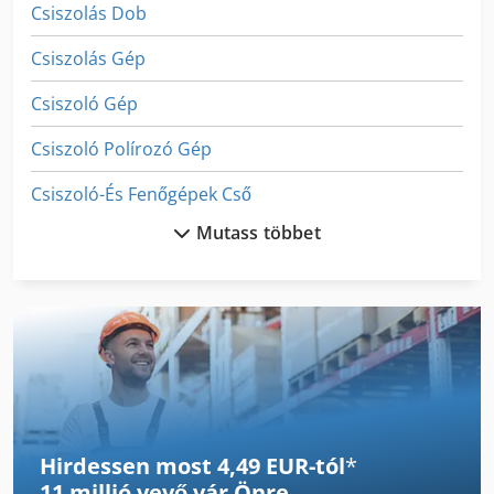
Csiszolás Dob
Csiszolás Gép
Csiszoló Gép
Csiszoló Polírozó Gép
Csiszoló-És Fenőgépek Cső
Mutass többet
Cső Egyengető Gép
Cső-Feldolgozó Gép
Csőhajlító Gép
Die Sajtó Kovácsolás
Ex Sajtóközpont
Hirdessen most 4,49 EUR-tól
*
Fa Csiszoló
11 millió vevő
vár Önre