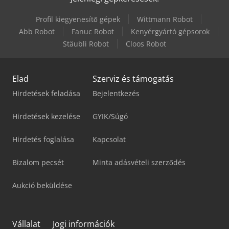
Profil kiegyenesítő gépek
Wittmann Robot
Abb Robot
Fanuc Robot
Kenyérgyártó gépsorok
Stäubli Robot
Cloos Robot
Elad
Szerviz és támogatás
Hirdetések feladása
Bejelentkezés
Hirdetések kezelése
GYIK/Súgó
Hirdetés foglalása
Kapcsolat
Bizalom pecsét
Minta adásvételi szerződés
Aukció beküldése
Vállalat
Jogi információk