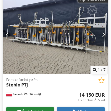
1
/
7
Fecskefarkú prés
Steblo
PTJ
14 150 EUR
Grońsko
634 km
Fix ár plusz ÁFA-val