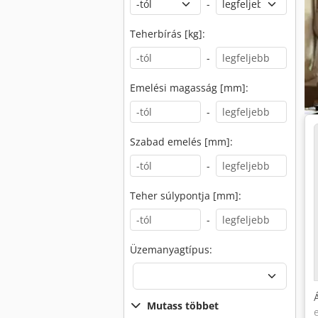
-
Teherbírás [kg]:
-
Emelési magasság [mm]:
-
Szabad emelés [mm]:
-
Teher súlypontja [mm]:
-
Üzemanyagtípus:
Mutass többet