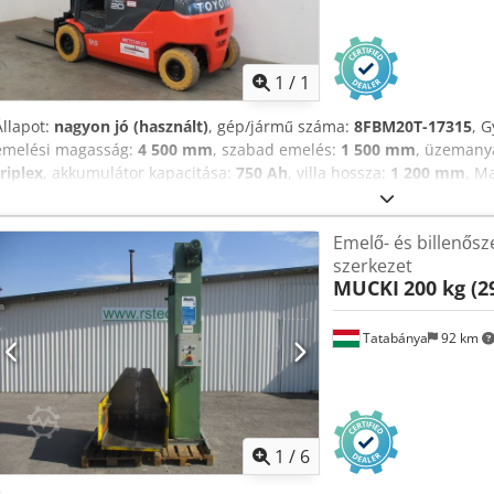
Kérjen t
1
/
1
Állapot:
nagyon jó (használt)
, gép/jármű száma:
8FBM20T-17315
, G
emelési magasság:
4 500 mm
, szabad emelés:
1 500 mm
, üzemany
triplex
, akkumulátor kapacitása:
750 Ah
, villa hossza:
1 200 mm
, M
nagyon jó Külső állapot: nagyon jó További információkért forduljo
Handling céghez. Crodpozihzxsfx Aifof
Emelő- és billenősz
szerkezet
MUCKI
200 kg (2
Tatabánya
92 km
1
/
6