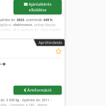
Ajánlatkérés
elküldése
yártási év:
2023
, üzemórák:
649 h
,
agtípus:
elektromos
, oszlop típusa:
ulátor: 48 V, gyártási év: 2023 Emelési
űszaki állapot: nagyon jó Külső
H Toyota Material Handling-hez.
Apróhirdetés
km
Árinformáció
ás: 3 500 kg - Gyártási év: 2011 -
tolás - Üzemóra: 6 585 - Motor: