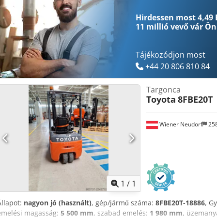
Hirdessen most 4,49 
11 millió vevő
vár Ön
Tájékozódjon most
+44 20 806 810 84
Targonca
Toyota
8FBE20T
Wiener Neudorf
25
Kérjen t
1
/
1
Állapot:
nagyon jó (használt)
, gép/jármű száma:
8FBE20T-18886
, G
emelési magasság:
5 500 mm
, szabad emelés:
1 980 mm
, üzemany