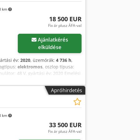
8 km
18 500 EUR
Fix ár plusz ÁFA-val
öbb képet
Ajánlatkérés
elküldése
yártási év:
2020
, üzemórák:
4 736 h
,
agtípus:
elektromos
, oszlop típusa:
ulátor: 48 V, gyártási év: 2020 Emelési
ó Külső állapot: nagyon jó
GmbH Toyota Material Handlinghez.
Apróhirdetés
8 km
33 500 EUR
Fix ár plusz ÁFA-val
öbb képet