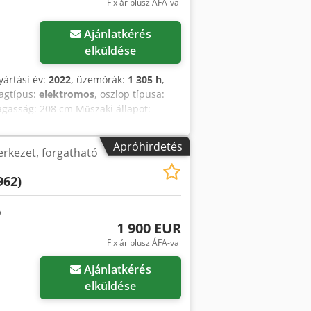
Fix ár plusz ÁFA-val
öbb képet
Ajánlatkérés
elküldése
yártási év:
2022
, üzemórák:
1 305 h
,
agtípus:
elektromos
, oszlop típusa:
agasság: 208 cm Műszaki állapot:
n az Austria GmbH Toyota Material
Apróhirdetés
erkezet, forgatható
962)
1 900 EUR
Fix ár plusz ÁFA-val
Ajánlatkérés
elküldése