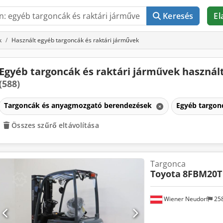
Keresés
El
k
Használt egyéb targoncák és raktári járművek
Egyéb targoncák és raktári járművek használ
(588)
Targoncák és anyagmozgató berendezések
Egyéb targon
Összes szűrő eltávolítása
Targonca
Toyota
8FBM20T
Wiener Neudorf
25