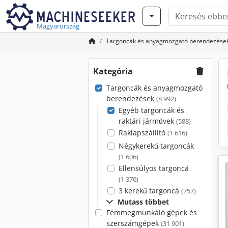
Magyarország
Targoncák és anyagmozgató berendezése
Kategória
Targoncák és anyagmozgató
berendezések
(8 992)
Egyéb targoncák és
raktári járművek
(588)
Raklapszállító
(1 616)
Négykerekű targoncák
(1 606)
Ellensúlyos targoncá
(1 376)
3 kerekű targoncá
(757)
Mutass többet
Fémmegmunkáló gépek és
szerszámgépek
(31 901)