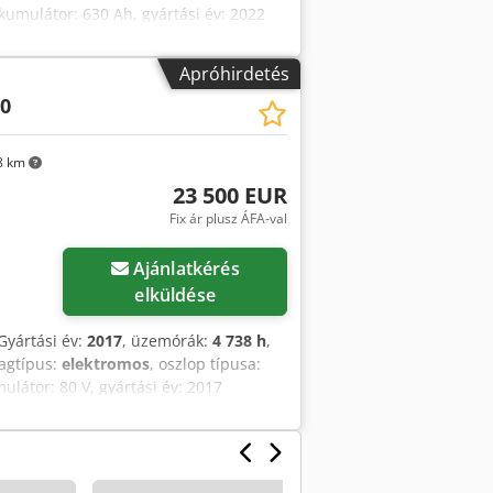
kkumulátor: 630 Ah, gyártási év: 2022
 Műszaki állapot: nagyon jó Külső
olatot az Austria GmbH Toyota Material
Apróhirdetés
0
8 km
23 500 EUR
Fix ár plusz ÁFA-val
öbb képet
Ajánlatkérés
elküldése
 Gyártási év:
2017
, üzemórák:
4 738 h
,
agtípus:
elektromos
, oszlop típusa:
ulátor: 80 V, gyártási év: 2017
239,5 cm Műszaki állapot: nagyon jó
 kapcsolatot az Austria GmbH Toyota