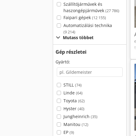
Szállítójárművek és
haszongépjárművek
(27 786)
Faipari gépek
(12 155)
Automatizálási technika
(9 214)
Mutass többet
Gép részletei
Gyártó:
STILL
(74)
Linde
(64)
Toyota
(62)
Hyster
(40)
Jungheinrich
(35)
Manitou
(12)
EP
(9)