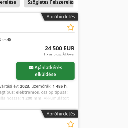
zerelése
Szögletes Felszerelés
Hátrameneti Felsz
Apróhirdetés
8 km
24 500 EUR
Fix ár plusz ÁFA-val
Kérjen több képet
Ajánlatkérés
elküldése
yártási év:
2023
, üzemórák:
1 485 h
,
agtípus:
elektromos
, oszlop típusa:
villa hossza:
1 200 mm
, Akkumulátor:
ág: 212 cm Crjdpfx Ajzmluqjifsf
ációkért forduljon az Austria GmbH
Apróhirdetés