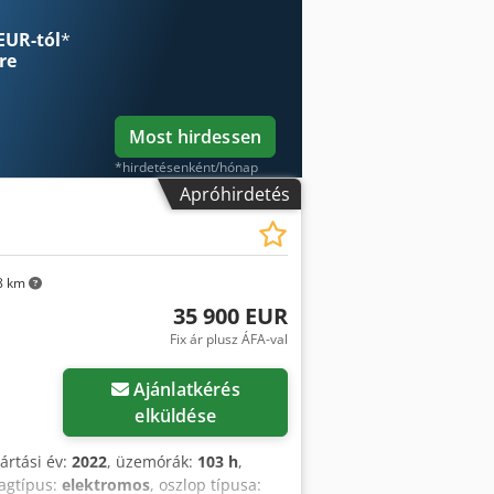
EUR-tól
*
re
Most hirdessen
*hirdetésenként/hónap
Apróhirdetés
8 km
35 900 EUR
Fix ár plusz ÁFA-val
öbb képet
Ajánlatkérés
elküldése
yártási év:
2022
, üzemórák:
103 h
,
agtípus:
elektromos
, oszlop típusa: