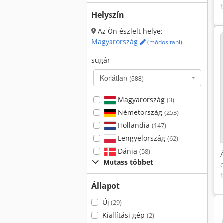
Helyszín
Az Ön észlelt helye:
Magyarország
(módosítani)
sugár:
Korlátlan
(588)
Magyarország
(3)
Németország
(253)
Hollandia
(147)
Lengyelország
(62)
Dánia
(58)
Mutass többet
Állapot
Új
(29)
Kiállítási gép
(2)