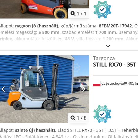
1
/
1
Állapot:
nagyon jó (használt)
, gép/jármű száma:
8FBM20T-17942
, G
emelési magasság:
5 500 mm
, szabad emelés:
1 700 mm
, üzemany
triplex
, akkumulátor feszültség:
48 V
, villa hossza:
1 200 mm
, Akkum
kapacitás: 2000 kg Összes magasság: 238 cm Credpfx Aozlwumoifjf M
állapot: nagyon jó További információkért forduljon az Austria Gmb
Targonca
STILL
RX70 - 35T
Częstochowa
405 
1
/
8
Állapot:
szinte új (használt)
, Eladó STILL RX70 - 35T | 3,5T - Teherbír
Hajtás: LPG - Saját tömeg: 4 846 kg - Oszlop: duplex - Oldalirányú el