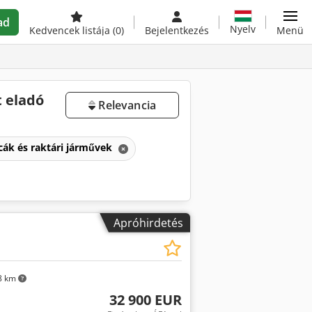
ad
Nyelv
Kedvencek listája
(0)
Bejelentkezés
Menü
t eladó
Relevancia
cák és raktári járművek
Apróhirdetés
8 km
32 900 EUR