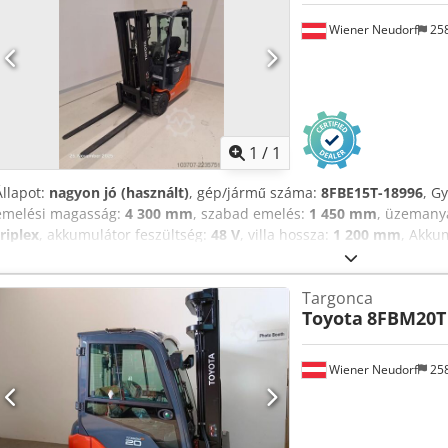
Wiener Neudorf
25
Kérjen t
1
/
1
Állapot:
nagyon jó (használt)
, gép/jármű száma:
8FBE15T-18996
, G
emelési magasság:
4 300 mm
, szabad emelés:
1 450 mm
, üzemany
triplex
, akkumulátor feszültség:
48 V
, villa hossza:
1 200 mm
, Akkum
kapacitás: 1500 kg Összmagasság: 197 cm Műszaki állapot: nagyon j
Cjdpozmluksfx Aifjrf További információkért forduljon az Austria 
Targonca
Toyota
8FBM20T
Wiener Neudorf
25
Kérjen t