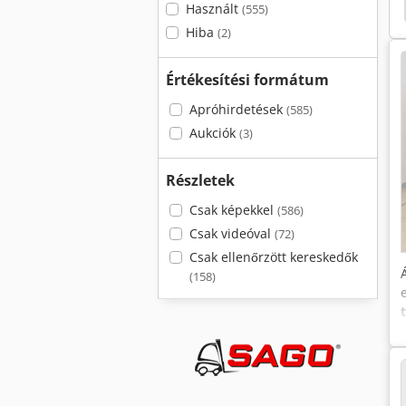
Felszerelés
Hyster 175
Hyster Reachstacker
Használt
(555)
Hiba
(2)
Értékesítési formátum
Apróhirdetések
(585)
Aukciók
(3)
Részletek
Csak képekkel
(586)
Csak videóval
(72)
Csak ellenőrzött kereskedők
(158)