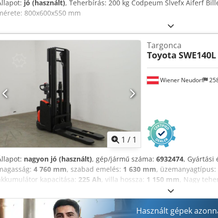
Állapot:
jó (használt)
, Teherbírás: 200 kg Codpeum Slvefx Aiferf B
mérete: 800x600x550 mm
Targonca
Toyota
SWE140L
Wiener Neudorf
25
Kérjen t
1
/
1
Állapot:
nagyon jó (használt)
, gép/jármű száma:
6932474
, Gyártási 
magasság:
4 760 mm
, szabad emelés:
1 630 mm
, üzemanyagtípus:
akkumulátor kapacitása:
225 Ah
, villa hossza:
1 150 mm
, Nagy tehe
222 cm Műszaki állapot: nagyon jó Külső állapot: nagyon jó További 
GmbH Toyota Material Handling céghez. Cedjzp Dixepfx Aifsrf
Használt gépek azonna