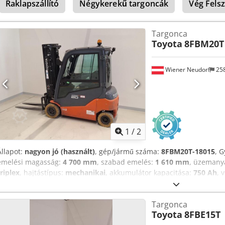
Raklapszállító
Négykerekű targoncák
Vég Fels
Targonca
Toyota
8FBM20T
Wiener Neudorf
25
1
/
2
Állapot:
nagyon jó (használt)
, gép/jármű száma:
8FBM20T-18015
, G
emelési magasság:
4 700 mm
, szabad emelés:
1 610 mm
, üzemany
triplex
, hajtástípus:
mechanikai
, akkumulátor kapacitása:
750 Ah
, 
750 Ah, gyártási év: 2023 Emelési kapacitás: 2000 kg Összes magass
Műszaki állapot: nagyon jó Külső állapot: nagyon jó További inform
Targonca
Toyota Material Handling-hez.
Toyota
8FBE15T