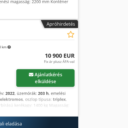
illenési magasság: 2200 mm Konténer
Apróhirdetés
8 km
10 900 EUR
Fix ár plusz ÁFA-val
öbb képet
Ajánlatkérés
elküldése
év:
2022
, üzemórák:
203 h
, emelési
elektromos
, oszlop típusa:
triplex
,
rbírású kerékagy: 1400 kg Magasság:
információkért forduljon az Austria
li eladása