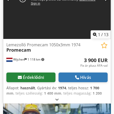
1
/
13
Lemezolló Promecam 1050x3mm 1974
Promecam
3 900 EUR
Wijchen
1 118 km
Fix ár plusz ÁFA-val
Érdeklődni
Hívás
Állapot:
használt
, Gyártási év:
1974
, teljes hossz:
1 700
mm
, teljes szélesség:
1 400 mm
, teljes magasság:
1 200
mm
, Szín: Szürke Súly: 1 000 kg - Gyártási év: 1974 -
Dokumentáció elérhető: Nem - CE-tanúsítvány: Nem áll
rendelkezésre - Sorozatszám: 72 - Vezérlés típusa: