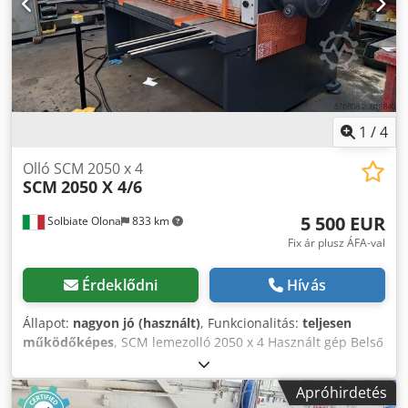
1
/
4
Olló SCM 2050 x 4
SCM
2050 X 4/6
5 500 EUR
Solbiate Olona
833 km
Fix ár plusz ÁFA-val
Érdeklődni
Hívás
Állapot:
nagyon jó (használt)
, Funkcionalitás:
teljesen
működőképes
, SCM lemezolló 2050 x 4 Használt gép Belső
kód: SVR 365 Dcedpfexzgykox Ad Rjk
Apróhirdetés