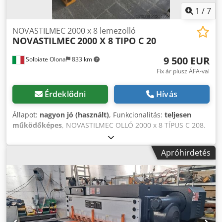
1
/
7
NOVASTILMEC 2000 x 8 lemezolló
NOVASTILMEC
2000 X 8 TIPO C 20
9 500 EUR
Solbiate Olona
833 km
Fix ár plusz ÁFA-val
Érdeklődni
Hívás
Állapot:
nagyon jó (használt)
, Funkcionalitás:
teljesen
működőképes
, NOVASTILMEC OLLÓ 2000 x 8 TÍPUS C 208.
MOTOROS HÁTSÓ ÜTKÖZŐ. HASZNÁLT, MŰKÖDŐKÉPES
GÉP. BELSŐ KÓD: SVR 308. Djdpfozichmsx Ad Rock
Apróhirdetés