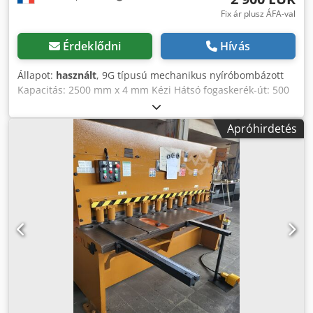
Fix ár plusz ÁFA-val
Érdeklődni
Hívás
Állapot:
használt
, 9G típusú mechanikus nyíróbombázott
Kapacitás: 2500 mm x 4 mm Kézi Hátsó fogaskerék-út: 500
mm 2 elülső hosszütközővel szállítjuk Feszültség: 380 V
Djdezku Hwepfx Ad Reck Méretek (H x Sz x Ma): 4000 x
Apróhirdetés
1500 x 1500 mm Súly: kb 4,5T