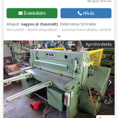
VB plusz ÁFA-val
Érdeklődni
Hívás
Állapot:
nagyon jó (használt)
, Elektromos Schröder
tárcsaolló – kiváló állapotban – azonnal használatba vehető
– értéktartó Eladásra kínálunk egy Schröder tárcsaollót kézi
mélységállítóval, jó műszaki és esztétikai állapotban. 2x4
Apróhirdetés
mm. • Az áron belüli rakodás is megoldható. Eladás: • A
gép nettó ára • Rendelkezésére áll egy hivatalos számla,
melyen a hozzá tartozó áfa szerepel. • Szállítás vagy
futárszolgálat is lehetséges (kérésre). • Megtekintés
előzetes egyeztetés alapján lehetséges. Kérjük, vegye
figyelembe: Dcedszq Rwljpfx Ad Rek Érdeklődése esetén
kérjük, telefonon vegye fel a kapcsolatot. Telefon: