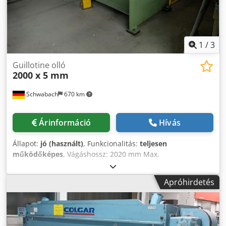
1
/
3
Guillotine olló
2000 x 5 mm
Schwabach
670 km
Árinformáció
Hívás
Állapot:
jó (használt)
, Funkcionalitás:
teljesen
működőképes
, Vágáshossz: 2020 mm Max.
lemezvastagság 400 N/mm² esetén: 5 mm Max.
lemezvastagság 750 N/mm² esetén: 3 mm Vágási szög kb.:
Apróhirdetés
1,5° Löketek percenként: 40 H/perc Hátsó ütköző kb.: 750
mm Dcjdpfozpg U Dsx Ad Rek Állvány kinyúlása: 200 mm