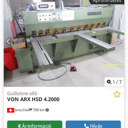
Apróhirdetés
1,4 m Dcjdpfxecxxtys Ad Rek
1
/
7
Guillotine olló
VON ARX
HSD 4.2000
Jonschwil
788 km
Árinformáció
Hívás