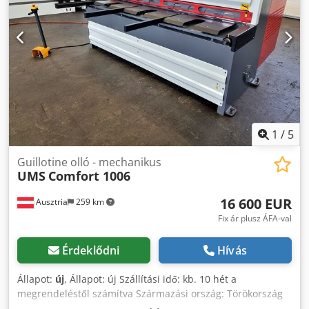
előválasztó vezérléssel (DT5) Leszorító gumiborítással
Oldalsó ütköző T-horonnyal 2 lemezfelrakó kar Golyó az
asztalban Mérőszalag Dcjdpfx Ajwir Dted Rek Billenő
ütköző Fényfüggöny a gép hátoldalán Vágóvonal
megvilágítása Használati útmutató NÉMET és ANGOL
nyelven
1
/
5
Guillotine olló - mechanikus
UMS
Comfort 1006
16 600 EUR
Ausztria
259 km
Fix ár plusz ÁFA-val
Érdeklődni
Hívás
Állapot:
új
, Állapot: új Szállítási idő: kb. 10 hét a
megrendeléstől számítva Származási ország: Törökország
Ár: 16.600 € Lízingdíj: 318,72 € vágáshossz: 1050 mm Max.