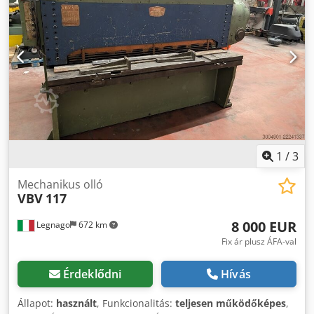
elektromos lábkapcsoló - pneumatikus csatlakozás 6 bar -
hajtás 400 V Dcedpotpnldsfx Ad Rjk - szükséges hely a
támasztókarok nélkül, kb.: Sz 4000 x Ma 1400 x Mé 2100
mm - súly kb. 4700 kg
1
/
3
Mechanikus olló
VBV
117
8 000 EUR
Legnago
672 km
Fix ár plusz ÁFA-val
Érdeklődni
Hívás
Állapot:
használt
, Funkcionalitás:
teljesen működőképes
,