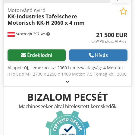
Motorvágó nyíró
KK-Industries
Tafelschere
Motorisch KK-H 2060 x 4 mm
21 500 EUR
Ausztria
297 km
EXW VB plusz ÁFA-val
Érdeklődni
Hívás
Állapot:
új
, Lemezhossz: 2060 Lemezvastagság: 4 Méretek
(H x Sz x M): 2700 x 2250 x 1400 Motor: 7,5 Tömeg kb.: 3000
Standard tartozékok: NC vezérlés Programozható, motoros
hátsó ütköző 750 mm-es elmozdulással Árnyékvonal-
világítás 1 ütközősín skálával Djdpfsgickrox Ad Rock 2
BIZALOM PECSÉT
lemeztartó kar 1 lemeztartó kar (1106, 1306, 1505
modellekhez) Ujjvédő Görgős szállítószalag A
Machineseeker által hitelesített kereskedők
pengetávolság egyszerű beállítása elölről Gömbcsavar
Vágásszámláló Hordozható lábpedál vészleállító gombbal
Fénysorompó a hátsó biztonsági védőburkolatokon