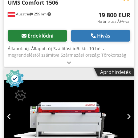
UMS
Comfort 1506
19 800 EUR
Ausztria
259 km
Fix ár plusz ÁFA-val
Érdeklődni
Hívás
Állapot:
új
, Állapot: új Szállítási idő: kb. 10 hét a
megrendeléstől számítva Származási ország: Törökország
Ár: 19 800 € Lízingdíj: 380,16 € Vágási hossz: 1550 mm Max.
lemezvastagság - szerkezeti acél: 6 mm Löketek száma: 30
Apróhirdetés
1/perc Vágási szög: 2,3° Hátsó ütköző: 750 mm Motor
teljesítmény: 7,5 kW Asztal magassága: 800 mm Asztal
szélessége: 530 mm Asztal hossza: 1855 mm Gép hossza:
2220 mm Szélesség: 1630 mm Magasság: 1230 mm Súly:
2900 kg A gépek masszív, hegesztett acélszerkezettel
rendelkeznek a maximális vágási pontosság érdekében.
Motoros hátsó ütköző 750 mm, golyósorsós hajtás, NC
vezérlés 2 vágóél a felső késen és 4 vágóél az alsó késen
Oldalsó ütköző 1000 mm mérőskálával, T-horonnyal és
ütközőütközővel 2 támasztókar Mechanikus anyagleszorítók