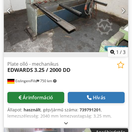
1
/
3
Plate olló - mechanikus
EDWARDS
3.25 / 2000 DD
Eislingen/Fils
750 km
Árinformáció
Hívás
Állapot:
használt
, gép/jármű száma:
739791201
,
lemezszélesség: 2040 mm lemezvastagság: 3,25 mm,
oszlopok közötti távolság: 2200 mm teljes
teljesítményigény: 7,5 kW a gép méretei kb .: 2,5,5 x 2,3 x