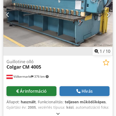
1
/
10
Guillotine olló
Colgar
CM 4005
Völkermarkt
376 km
Árinformáció
Hívás
Állapot:
használt
, Funkcionalitás:
teljesen működőképes
,
Gyártási év:
2005
, vezérlés típusa:
kézi
, automatizáció foka:
kézi
, működtetés típusa:
mechanikai
, lemezvastagság