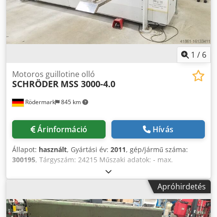
1
/
6
Motoros guillotine olló
SCHRÖDER
MSS 3000-4.0
Rödermark
845 km
Árinformáció
Hívás
Állapot:
használt
, Gyártási év:
2011
, gép/jármű száma:
300195
, Tárgyszám: 24215 Műszaki adatok: - max.
munkaszélesség 3040 mm - max. anyagvastagság 4 mm -
kézi vágásszög-beállítás - löketek száma maximum 34
Apróhirdetés
1/perc - hátsó megtámasztó, pozicionáló vezérléssel
(Pos100) 750 mm - elülső szögletes megtámasztó - 2 db.
elülső támasztókar - visszafutás-védelem fénykorláttal -