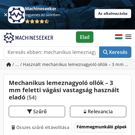
Machineseeker
Az alkalmazásba
Ingyenes az üzletben
Elad
Keresés
/ ... / Használt mechanikus lemeznagyoló ollók – 3 mm felet
Mechanikus lemeznagyoló ollók – 3
mm feletti vágási vastagság használt
eladó
(54)
Szűrő
Relevancia
Fémmegmunkáló gépek és 
Összes szűrő eltávolítása