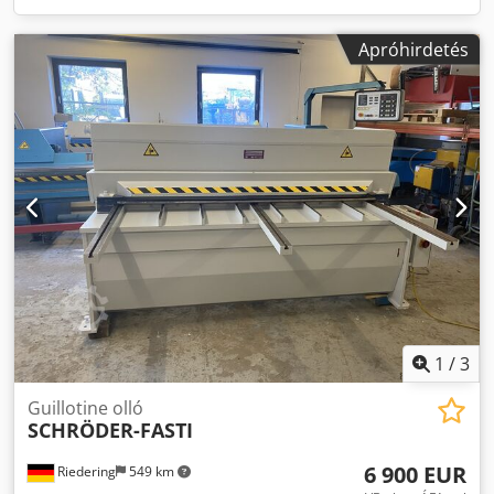
Apróhirdetés
1
/
3
Guillotine olló
SCHRÖDER-FASTI
6 900 EUR
Riedering
549 km