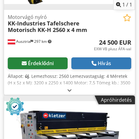
1
/
1
Motorvágó nyíró
KK-Industries
Tafelschere
Motorisch KK-H 2560 x 4 mm
24 500 EUR
Ausztria
297 km
EXW VB plusz ÁFA-val
Érdeklődni
Hívás
Állapot:
új
, Lemezhossz: 2560 Lemezvastagság: 4 Méretek
(H x Sz x M): 3200 x 2250 x 1400 Motor: 7,5 Tömeg kb.: 3500
Standard tartozékok: NC vezérlés Programozható, motoros
hátsó ütköző 750 mm-es elmozdulással Árnyékvonal-
Apróhirdetés
világítás 1 ütközősín skálával Dcsdpfx Adsgickve Rok 2
lemeztartó kar 1 lemeztartó kar (1106, 1306, 1505
modellekhez) Ujjvédő Görgős szállítószalag A
pengetávolság egyszerű beállítása elölről Gömbcsavar
Vágásszámláló Hordozható lábpedál vészleállító gombbal
Fénysorompó a hátsó biztonsági védőburkolatokon