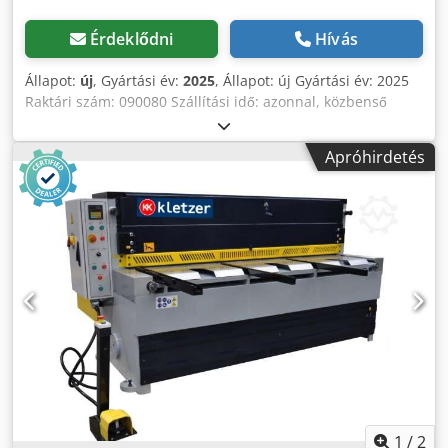
Érdeklődni
Hívás
Állapot:
új
, Gyártási év:
2025
, Állapot: új Gyártási év: 2025
Raktári szám: 090080 Szállítási idő: azonnal, közbenső
eladás lehetséges Származási ország: Törökország Ár:
32.100 € Lízingdíj: 613,11 € Raktáron: 1 db Dsdpjwirvpofx
Apróhirdetés
Ad Rjck Vágáshossz: 3100 mm Max. lemezvastagság -
szénacél: 4 mm Löketek száma: 42 1/perc Vágási szög: 1,5°
Hátsó ütköző: 750 mm Motor teljesítmény: 7,5 kW
Tartókarok: 2 db Asztal magassága: 800 mm Asztal
szélessége: 450 mm Hossz: 3700 mm Szélesség: 2300 mm
Magasság: 1350 mm Súly: 3730 kg Motorizált hátsó ütköző
golyósorsóval és DT5 előválasztó vezérléssel Gumiborítású
leszorító Oldalütköző T-horonyval 2 lemeztartó kar Golyó az
asztalban Mérőszalag Billentő ütköző Fényfüggöny a gép
hátulsó részén Vágási vonal megvilágítása Használati
útmutató NÉMET és ANGOL nyelven
1
/
2