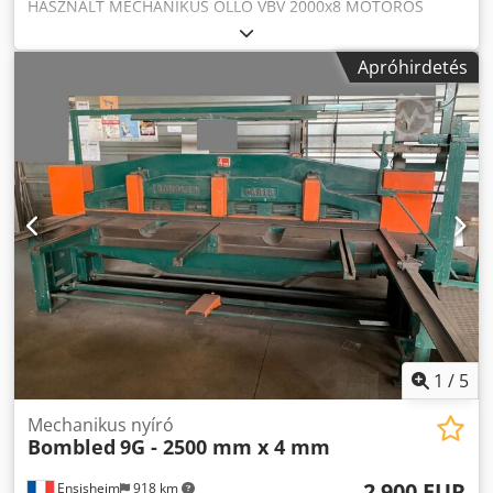
HASZNÁLT MECHANIKUS OLLÓ VBV 2000x8 MOTOROS
ÁLLÍTÁSSAL. Dcodpfezh Eb Hjx Ad Rjk
Apróhirdetés
1
/
5
Mechanikus nyíró
Bombled
9G - 2500 mm x 4 mm
2 900 EUR
Ensisheim
918 km