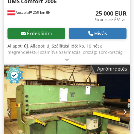
UMS
Comfort 2006
25 000 EUR
Ausztria
259 km
Fix ár plusz ÁFA-val
Érdeklődni
Hívás
Állapot:
új
, Állapot: új Szállítási idő: kb. 10 hét a
megrendeléstől számítva Származási ország: Törökország
Ár: 25 000 € Lízingdíj: 480 €/hó Vágáshossz: 2050 mm Max.
lemezvastagság (szerkezeti acél): 6 mm Löketek száma:
Apróhirdetés
30/perc Vágási szög: 2,3° Hátsó ütköző: 750 mm (motoros
meghajtás, golyós orsók, NC vezérlés) Motorteljesítmény:
7,5 kW Asztalmagasság: 800 mm Asztalszélesség: 530 mm
Asztal hossza: 2355 mm Gép hossza: 2720 mm Szélesség:
1630 mm Magasság: 1230 mm Tömeg: 3200 kg A gépek
rendkívül masszív, hegesztett acélvázzal rendelkeznek a
maximális vágási pontosság érdekében. Magas színvonalú,
motoros hátsó ütköző (750 mm), NC vezérléssel és
golyósorsókkal. Felső kés: 2 vágóél, alsó kés: 4 vágóél.
Oldalsó ütköző: 1000 mm, méretskálával, T-horony és
ütközőgomb. 2 darab tartókar. Mechanikus leszorítók.