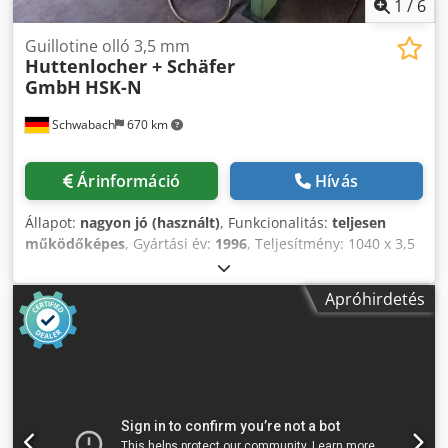
1
/
6
Guillotine olló 3,5 mm
Huttenlocher + Schäfer
GmbH
HSK-N
Schwabach
670 km
Árinformáció
Hívás
Állapot:
nagyon jó (használt)
, Funkcionalitás:
teljesen
működőképes
, Gyártási év:
1996
, Teljesítmény: 1040 x 3,5
mm - Fényforrás-védelem a hátsó részen Djdjzq Uvxspfx
Ad Rsck - Ortlinghaus fék- és kuplungkombináció -
Apróhirdetés
Billenthető, görgős asztal, illetve lemezemelő műanyag
görgőkkel - Központi kenés