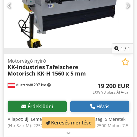
1
/
1
Motorvágó nyíró
KK-Industries
Tafelschere
Motorisch KK-H 1560 x 5 mm
19 200 EUR
Ausztria
297 km
EXW VB plusz ÁFA-val
Érdeklődni
Hívás
Állapot:
új
, Lemezhossz: 1560 Lemezvastagság: 5 Méretek
Keresés mentése
(H x Sz x M): 2250 x 2250 x 1400 Tömeg kb.: 2500 Motor: 7,5
Standard tartozékok: NC vezérlés Programozható, motoros