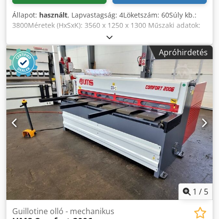
Állapot:
használt
, Lapvastagság: 4Löketszám: 60Súly kb.:
3800Méretek (HxSxK): 3560 x 1250 x 1300 Műszaki adatok:
Dsdpfxermbdco Ad Rsck Típus: KS 254 Lemezvastagság: 4
mm PS: 5 Tömeg : 3800 Löket/perc: 60
Apróhirdetés
1
/
5
Guillotine olló - mechanikus