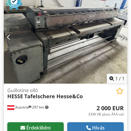
1
/
1
Guillotine olló
HESSE
Tafelschere Hesse&Co
2 000 EUR
Ausztria
297 km
EXW VB plusz ÁFA-val
Érdeklődni
Hívás