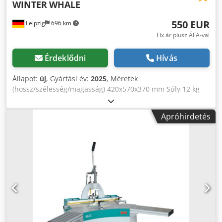
WINTER
WHALE
550 EUR
Leipzig
696 km
Fix ár plusz ÁFA-val
Érdeklődni
Hívás
Állapot:
új
, Gyártási év:
2025
, Méretek
(hossz/szélesség/magasság) 420x570x370 mm Súly 12 kg
Teljes teljesítményigény 0,85 kW Reteszelésű marógép
WHALE - incl. 2-es méretű fecskefarkú vágó - incl. gérvágó
Apróhirdetés
ütköző 45° - max. munkadarab magasság 52 mm - Motor
850 W / 230 V / 50 Hz - Fordulatszám 32 000 ford./perc. -
Méretek HxSzxM 420 x 570 x 370 mm - Súly 12 kg Chjdpfxjv
A Hxts Anqsa