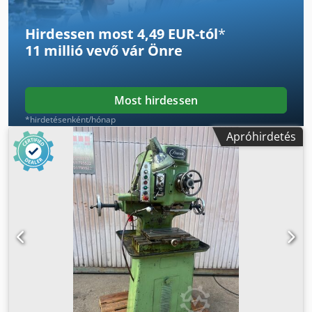
Biztosító: 2,2 V *
Hirdessen most 4,49 EUR-tól
*
11 millió vevő
vár Önre
Most hirdessen
*hirdetésenként/hónap
Apróhirdetés