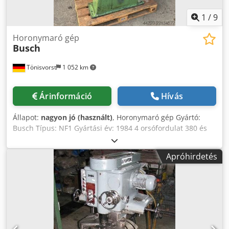
1
/
9
Horonymaró gép
Busch
Tönisvorst
1 052 km
Árinformáció
Hívás
Állapot:
nagyon jó (használt)
, Horonymaró gép Gyártó:
Busch Típus: NF1 Gyártási év: 1984 4 orsófordulat 380 és
1500 ford/perc között Motor: 380 V Asztalfelület: 600 x 250
mm Orsó motor: 380 V Teljesítmény: 1,1 kW Súly: 780 kg
Apróhirdetés
Méretek: Magasság raklappal: 1860 mm Szélesség: 1300
mm Codpozdt Hpjfx Anqjha Mélység: 950 mm