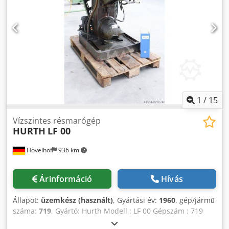
Chjdpfx Anevwf Dkoqja Műszaki adatok: Elektromos
csatlakozás: 1 fázis/N/PE 230 V 50/60Hz 1,0 kW Motor: 1 x
1000 W Üresjárati fordulatszám: 34000 1/perc Vezérlés:
kézi Munkadarab befogatása: kézi Áteresztési magasság:
130 mm Marási mélység: 0-85 mm Elszívócsonk átmérője:
50 mm Fecskefarok méret: W Méret
(szélesség/mélység/magasság): 740/650/835 mm Tömeg: 32
kg Cikkszám: W1031000
1
/
15
Vízszintes résmarógép
HURTH
LF 00
Hövelhof
936 km
Árinformáció
Hívás
Állapot:
üzemkész (használt)
, Gyártási év:
1960
, gép/jármű
száma:
719
, Gyártó: Hurth Modell : LF 00 Gépszám : 719
Gyártás éve: 1960 körül Súly: kb. 400 KG Általános /