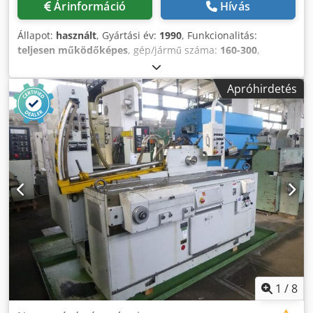
Árinformáció
Hívás
Állapot:
használt
, Gyártási év:
1990
, Funkcionalitás:
teljesen működőképes
, gép/jármű száma:
160-300
,
Eladásra kínálok egy használt Union Bielefeld Flutemaster
UF 5.2 CNC marógépet. Chedpfx Aezkp Ebonqja Gyártási
Apróhirdetés
év: 1990 Állapot: használt, a képek szerint. Megtekintés és
átvétel előzetes egyeztetés alapján lehetséges. A vevő viseli
a szétszerelés/rakodás és szállítás költségeit és
felelősségét. Érdeklődők kérjük, küldjenek árajánlatot.
1
/
8