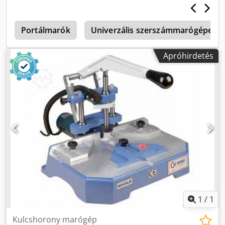
1
Portálmarók
Univerzális szerszámmarógépek, 
Apróhirdetés
1
/
1
Kulcshorony marógép