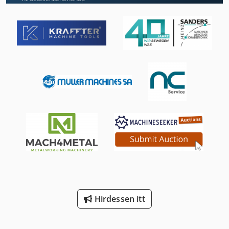
Hsc 20 Linear
Idx 23
Kerek Fa Mérés
Lé Sajtó
Maradék Fa Aprító
Nc Marógép
Neophot 2
Platform Típusa Mb
St Nyomtatási Rendszerek
Hirdessen itt
T Horony
Tur 560