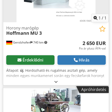
1
/
1
Horony marógép
Hoffmann
MU 3
2 650 EUR
Gerolzhofen
740 km
Fix ár plusz ÁFA-val
Érdeklődni
Hívás
Állapot:
új
, Hordozható és rugalmas asztali gép, amely
minden egyes munkamenet során egy fecskefarok horonyt
mar a W fecskefarokméret számára. Működés: Az ütközőket
méretre kell állítani, majd a munkadarabot behelyezni. A
Apróhirdetés
kar lenyomásakor a munkadarab befogásra kerül.
Ugyanekkor a marócsoport elmozdul a beállított marási
mélységig. A megmunkált darab a kar visszaengedésekor
újra felszabadul, a motor automatikusan kikapcsol. Kész!