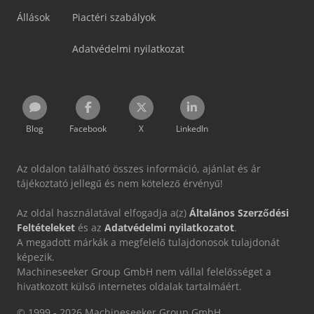
Állások
Piactéri szabályok
Adatvédelmi nyilatkozat
Blog
Facebook
X
LinkedIn
Az oldalon található összes információ, ajánlat és ár
tájékoztató jellegű és nem kötelező érvényű!
Az oldal használatával elfogadja a(z)
Általános Szerződési
Feltételeket
és az
Adatvédelmi nyilatkozatot
.
A megadott márkák a megfelelő tulajdonosok tulajdonát
képezik.
Machineseeker Group GmbH nem vállal felelősséget a
hivatkozott külső internetes oldalak tartalmáért.
© 1999 - 2026 Machineseeker Group GmbH