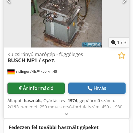
1
/
3
Kulcsirányú marógép - függőleges
BUSCH
NF1 / spez.
Eislingen/Fils
750 km
Árinformáció
Hívás
Állapot:
használt
, Gyártási év:
1974
, gép/jármű száma:
2/193
, x-menet: 250 mm-es orsó-fordulatszám: 450 - 1930
U / perc a gép mérete kb .: 1,40 x 1,40 x 2,10 m
Cjdpfxscxxrqo Anqsha
Fedezzen fel további használt gépeket