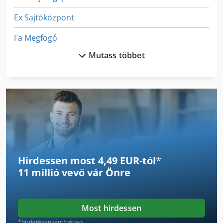
Ex Sajtóközpont
Fa Megfogó
Mutass többet
Fejező És Gérvágó Fűrész
Fngj 20
Függőleges Horonyvágó Gép
Ga 11 Ff
German
Hirdessen most 4,49 EUR-tól
*
Gx 11 Ff
11 millió vevő
vár Önre
Hajtogató Gép
Hajtogató Gép Tartozékok
Most hirdessen
Hang-Mérnöki
*hirdetésenként/hónap