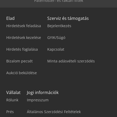
Paternoster- és raktári liftek
Elad
Szerviz és támogatás
Hirdetések feladása
Bejelentkezés
Hirdetések kezelése
GYIK/Súgó
Hirdetés foglalása
Kapcsolat
Bizalom pecsét
Minta adásvételi szerződés
Aukció beküldése
Vállalat
Jogi információk
Rólunk
Impresszum
Prés
Általános Szerződési Feltételek