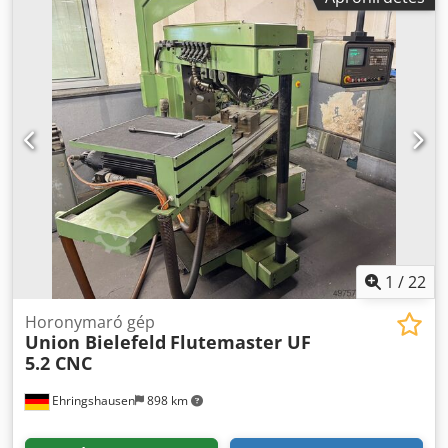
1
/
22
Horonymaró gép
Union Bielefeld
Flutemaster UF
5.2 CNC
Ehringshausen
898 km