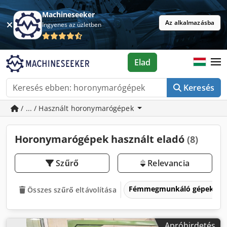
Machineseeker
Az alkalmazásba
Ingyenes az üzletben
Elad
Keresés
/ ... / Használt horonymarógépek
Horonymarógépek használt eladó
(8)
Szűrő
Relevancia
Fémmegmunkáló gépek és 
Összes szűrő eltávolítása
Apróhirdetés