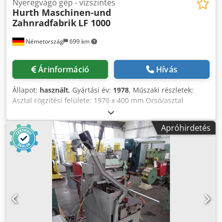
Nyeregvágó gép - vízszintes
Hurth Maschinen-und
Zahnradfabrik
LF 1000
Németország
699 km
Árinformáció
Hívás
Állapot:
használt
, Gyártási év:
1978
, Műszaki részletek:
Asztal rögzítési felülete: 1970 x 400 mm Orsó/asztal
távolság: min./max. 150 / 250 mm Gyorsjárat: 1 / 2 m/perc
Sebesség: maróorsó: 112 ... 1400 / 12 lépés/perc
Apróhirdetés
fordulatszám Maróorsó kúpossága: DIN 2019 = 40-es
számú (SK40) Tengelybeállítás: kézi = 150 mm
Fűrészelőtolás: 0,012 / 0,025 / 0,05 mm/ford. előtolási
tartomány - vízszintes: marócsúszda: 8...100 / 12 lépés
mm/perc Teljes teljesítményigény: kb. 8,4 (10,5 kVA) kW A
gép tömege kb.: 3000 kg A gép méretei kb. hosszúság x
szélesség x magasság: 3,05 x 2,7 x 2,0 m Keyway marógép
Alkalmazás: Egyenes és spirál alakú kulcsnyílások marása.
Több hornyos marás automatikus programsorozattal.