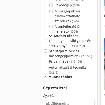
Rakodógép
(600)
Munkagépekhez
csatlakoztatható
szerelékek
(575)
Áramfejlesztő &
generátor
(564)
Mutass többet
Fémmegmunkáló gépek és
szerszámgépek
(31 922)
Szállítójárművek és
haszongépjárművek
(27 793)
Faipari gépek
(12 154)
Automatizálási technika
(9 212)
Mutass többet
Gép részletei
Gyártó: