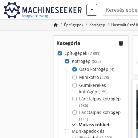
Magyarország
Építőgépek
Kotrógép
Használt úszó 
Kategória
Építőgépek
(7 893)
Kotrógép
(825)
Úszó kotrógép
(4)
Minikotró
(278)
Gumikerekes
kotrógép
(159)
Lánctalpas kotrógép
(136)
Lánctalpas kotrógép
(111)
Mutass többet
Munkapadok és
szállítópadok
(2 332)