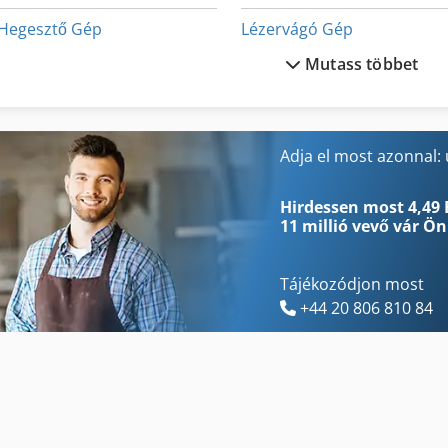
Hegesztő Gép
Lézervágó Gép
Mutass többet
Hosszú Kötő Gép
Mini Kotrógép
Kerek Fa Mérés
Mini Kotrógép Bérbeadás
Kotz Und Soehne
Multi-Függvény Kotrógép
Adja el most azonnal:
Késélező Gép
Neophot 2
Hirdessen most 4,49 
11 millió vevő
vár Ön
Tájékozódjon most
+44 20 806 810 84