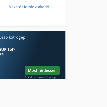
Vezető Homlokrakodó
Élhajlító Gép
Élzáró Gép
 úszó kotrógép
EUR-tól
*
re
Most hirdessen
*hirdetésenként/hónap