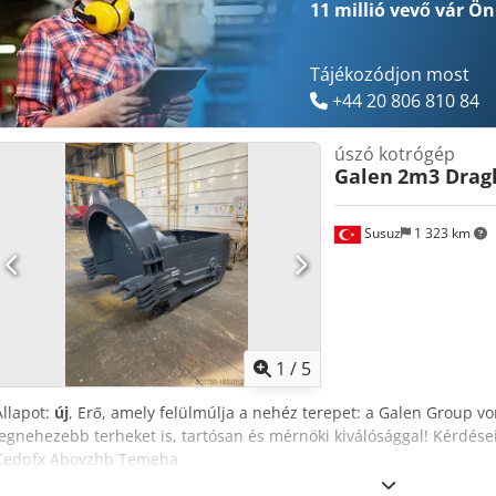
11 millió vevő
vár Ön
Tájékozódjon most
+44 20 806 810 84
úszó kotrógép
Galen
2m3 Dragl
Susuz
1 323 km
1
/
5
Állapot:
új
, Erő, amely felülmúlja a nehéz terepet: a Galen Group v
legnehezebb terheket is, tartósan és mérnöki kiválósággal! Kérdése
Cedpfx Abovzhb Temeha