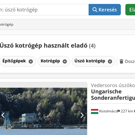
Keresés
El
kotrógép
Úszó kotrógép használt eladó
(4)
Építőgépek
Kotrógép
Úszó kotrógép
Össz
Vedersoros úszóko
Ungarische
Sonderanfertig
Kistolmács
227 km