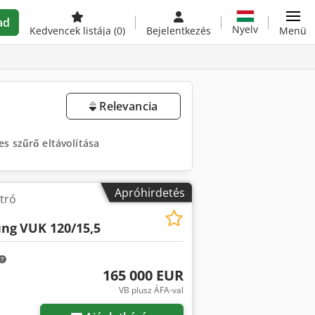
ad
Nyelv
Kedvencek listája
(0)
Bejelentkezés
Menü
Relevancia
es szűrő eltávolítása
Apróhirdetés
tró
ung
VUK 120/15,5
165 000 EUR
VB plusz ÁFA-val