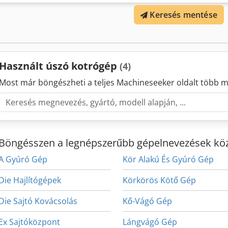
Keresés mentése
Használt úszó kotrógép
(4)
Most már böngészheti a teljes Machineseeker oldalt több m
Böngésszen a legnépszerűbb gépelnevezések köz
A Gyúró Gép
Kör Alakú És Gyúró Gép
Die Hajlítógépek
Körkörös Kötő Gép
Die Sajtó Kovácsolás
Kő-Vágó Gép
Ex Sajtóközpont
Lángvágó Gép