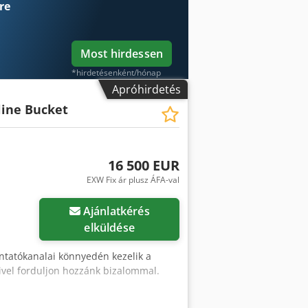
re
Most hirdessen
*hirdetésenként/hónap
Apróhirdetés
ine Bucket
16 500 EUR
EXW Fix ár plusz ÁFA-val
Ajánlatkérés
elküldése
ontatókanalai könnyedén kezelik a
ivel forduljon hozzánk bizalommal.