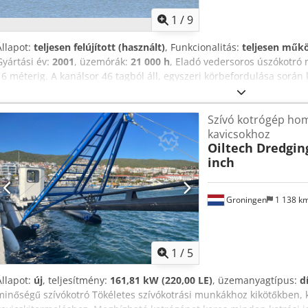
1
/
9
Állapot:
teljesen felújított (használt)
, Funkcionalitás:
teljesen műk
Gyártási év:
2001
, üzemórák:
21 000 h
, Eladó vedersoros úszókotró
16 méterig. A kanálsor 46 tagból áll, egyszeri körbefordulása során 
kapacitása kb. 90-120 t/h mélységtől függően. Chedpfx Abovv Nwx
amelyhez 4 db 20 méteres 650 mm hevederszélességű úszószalag és
Szívó kotrógép ho
csatlakozik a hozzá tartozó tápkábellel együtt. Az úszókotró teljes fe
kavicsokhoz
meghajtást a közelmúltban modernizáltuk: a nyomaték és a fordul
Oiltech Dredgi
frekvenciaváltóval láttuk el. A gép működés közben megtekinthető 
inch
rendelkezésre áll a géphez egy 400 kVA teljesítményű dízel aggregá
hálózattól függetlenül üzemeltethető.
Groningen
1 138 k
1
/
5
Állapot:
új
, teljesítmény:
161,81 kW (220,00 LE)
, üzemanyagtípus:
d
minőségű szívókotró Tökéletes szívókotrási munkákhoz kikötőkben, 