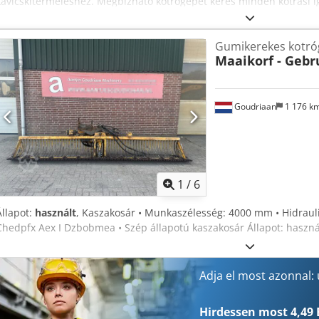
kavicskitermeléshez. Megbízható kotrógépet keres minden kotrási 
ideális a legkülönbözőbb alkalmazásokhoz, például kikötőkben, ki
jellemzők: Nagy teljesítményű szívórendszer: alkalmas homok, kavic
Gumikerekes kotró
alkalmazások: Tökéletes kikötők, kikötők és belvízi utak tisztításáho
Maaikorf - Gebr
használatra fejlesztették ki igényes tengeri környezetben. Hatékon
termelékenységet a bányászati és földmunkaprojektek során. Műszak
Szivattyúzási kapacitás: 450 m3/h Motorteljesítmény: 220 LE Szívóc
üzemeltet, akár kikötőt bővít, vagy homok- és kavicsprojekteken dolgo
Goudriaan
1 176 k
szükséges teljesítményt és megbízhatóságot. Új építésű gépeink mel
gépekből is kínálunk válogatást. Cedpfx Aou Afi Ijbmeha Még ma lép
további információkért!
1
/
6
Állapot:
használt
, Kaszakosár • Munkaszélesség: 4000 mm • Hidraulik
Chedpfx Aex I Dzbobmea • Szép állapotú kaszakosár Állapot: haszná
Adja el most azonnal:
Hirdessen most 4,49 