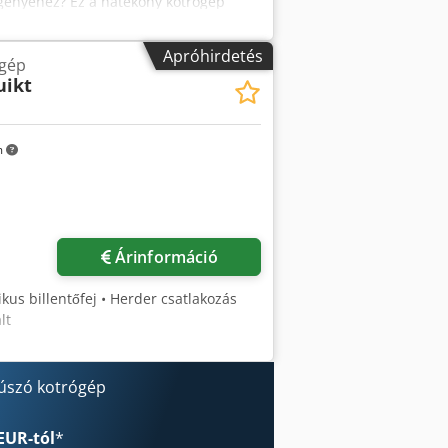
igényéhez? Ez a hatékony kotrógép
kötőkben és bányászatban. Főbb
s, iszap és egyéb kotrásra. Sokoldalú
Apróhirdetés
gép
z. Robusztus kialakítás: Hosszú távú
uikt
y működés: maximalizálja a
i adatok: Kotrási mélység: 10 mtr
ső átmérője: 200mm Akár kikötőt
zik, ez a kotrógép biztosítja a
m
lett raktárkészletünkből használt
jen kapcsolatba velünk az árakért és
Árinformáció
us billentőfej • Herder csatlakozás
lt
 úszó kotrógép
EUR-tól
*