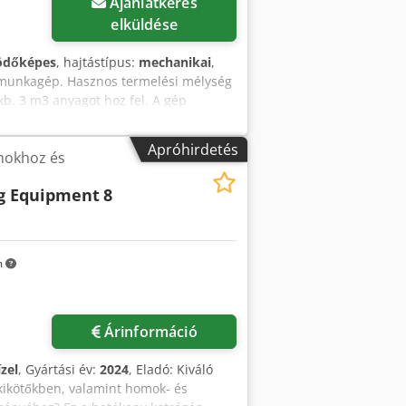
Ajánlatkérés
elküldése
ödőképes
, hajtástípus:
mechanikai
,
 munkagép. Hasznos termelési mélység
kb. 3 m3 anyagot hoz fel. A gép
smea Az alapgép hossza 20 m,
 egy 30 méteres kihordó szalag
Apróhirdetés
mokhoz és
lújítást kapott 4 éve. A vedersor
atszám szabályzására alkalmas
ng Equipment
8
Letenye környékén. Opcióként
t is, amellyel a berendezés elektromos
m
Árinformáció
ízel
, Gyártási év:
2024
, Eladó: Kiváló
kikötőkben, valamint homok- és