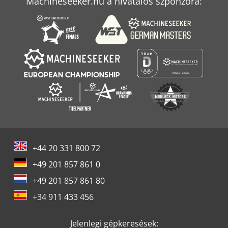
Machineseeker.hu a hivatalos szponzora:
+44 20 331 800 72
+49 201 857 861 0
+49 201 857 861 80
+34 911 433 456
Jelenlegi gépkeresések: