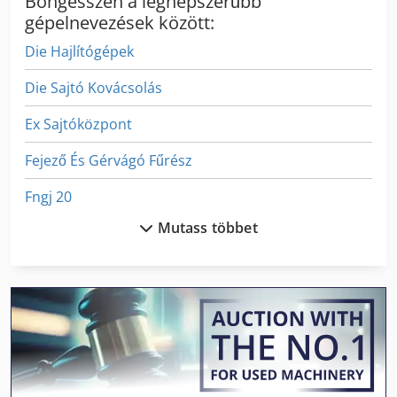
Böngésszen a legnépszerűbb
gépelnevezések között:
Die Hajlítógépek
Die Sajtó Kovácsolás
Ex Sajtóközpont
Fejező És Gérvágó Fűrész
Fngj 20
Mutass többet
Ga 11 Ff
German
Gkt 60
Gx 11 Ff
Gyártó Gép