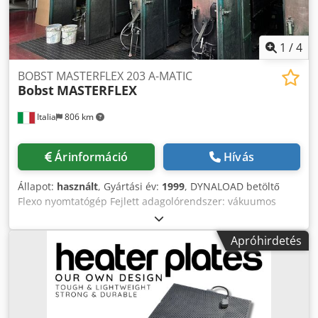
1
/
4
BOBST MASTERFLEX 203 A-MATIC
Bobst
MASTERFLEX
Italia
806 km
Árinformáció
Hívás
Állapot:
használt
, Gyártási év:
1999
, DYNALOAD betöltő
Flexo nyomtatógép Fejlett adagolórendszer: vákuumos
adagolószalag ionizációs ívtisztítóval a maximális
pontosság és a tisztítás támogatása érdekében. 6 alsó flexo
Apróhirdetés
nyomtatóegység: Absolute Carbon lehúzókések kamrákkal
felszerelve Sokoldalú anilox konfiguráció: 4 egység 2 anilox
hengerrel a fedélzeten 2 egység 3 anilox hengerrel a
fedélzeten Félautomata anilox csere: hengeremelő
pantográffal, a beállítási idők csökkentése és a