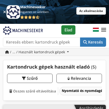
Machineseeker
Az alkalmazásba
Ingyenes az üzletben
Elad
Keresés
/ ... / Használt kartondruck gépek
Kartondruck gépek használt eladó
(5)
Szűrő
Relevancia
Nyomtató és nyomdagépe
Összes szűrő eltávolítása
Apróhirdetés