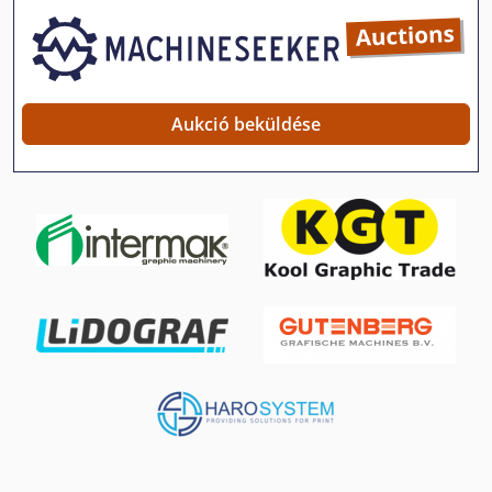
Hajtogató Gép Tartozékok
Hsc 20 Linear
Karton Ragasztására Gép
Aukció beküldése
Kerek Fa Mérés
Ks 205
Kép Faragás Gép
Késélező Gép
Körkörös Kötő Gép
Lé Sajtó
Neophot 2
Pk 19000