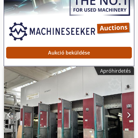
perc * Nyomtatási méret: 1290mm * Lapméret 2500x9999
Djdpfx Aiou T I Npe Ieck A nyomtató szinte új. Azonnal
elérhető közvetlenül a tulajdonostól!
Aukció beküldése
Apróhirdetés