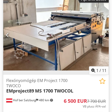
1
/
11
Flexónyomógép EM Project 1700
TWOCO
EMproject89
MS 1700 TWOCOL
6 500 EUR
Hof bei Salzburg
480 km
7 700 EUR
VB plusz ÁFA-val