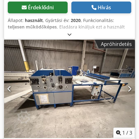
Érdeklődni
Hívás
Állapot:
használt
, Gyártási év:
2020
, Funkcionalitás:
teljesen működőképes
, Eladásra kínáljuk ezt a használt
EMproject89 MS 1700 TWOCOL gépet, 2020-as gyártási
évvel. Géptípus: MS 1700 TWOCOL Gyári szám: 24/2020
Apróhirdetés
Gyártási év: 2020. november Feszültség: 220 V Névleges
teljesítmény: 1,5 kW Djdpfx Aijyz T H He Isck
Flexónyomtatáshoz, kartonnyomtatáshoz,
hullámkartonhoz, csomagoláshoz Ha kérdése van vagy
további információra lenne szüksége, kérjük, írjon nekünk
üzenetet vagy hívjon minket.
1
/
3