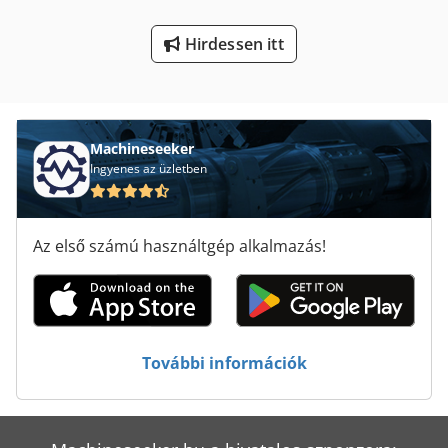
Tp 201
Hirdessen itt
Tur 560
Élhajlító Gép
Élzáró Gép
Machineseeker
Ingyenes az üzletben
Az első számú használtgép alkalmazás!
További információk