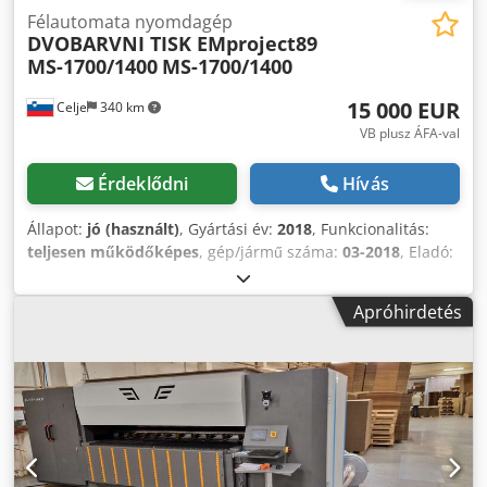
Félautomata nyomdagép
DVOBARVNI TISK EMproject89
MS-1700/1400
MS-1700/1400
15 000 EUR
Celje
340 km
VB plusz ÁFA-val
Érdeklődni
Hívás
Állapot:
jó (használt)
, Gyártási év:
2018
, Funkcionalitás:
teljesen működőképes
, gép/jármű száma:
03-2018
, Eladó:
tökéletesen megőrzött és teljesen működőképes,
félautomata hullámkarton flexónyomó gép, a neves
Apróhirdetés
EMproject 89 gyártmánya. A gép 2018-ban készült, és
megbízható, valamint precíz 2 színes nyomtatást tesz
lehetővé kartondobozokra. Dcjdpfxjzilvgj Ai Isk A gép
jelenleg áram alatt van, teljesen üzemképes és azonnal
munkára fogható. Ideális logók, vonalkódok és grafikai
elemek egy menetben történő nyomtatásához szállításhoz,
ipari vagy szállító dobozokhoz. Főbb műszaki adatok:
Gyártó: EMproject 89 (Szerbia) Modell: FLEXO PRINTER MS-