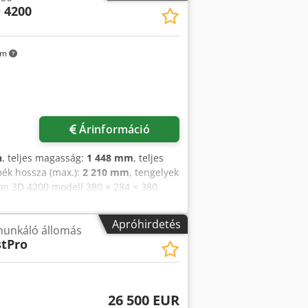
D 4200
km
Árinformáció
h
, teljes magasság:
1 448 mm
, teljes
mék hossza (max.):
2 210 mm
, tengelyek
ion 3D 4200 modell 380 × 284 × 380
dekében a Multi Jet Fusion technológiát
usáig termelő üzemeltetésben volt, így
Apróhirdetés
unkáló állomás
és prototípusok készítésére. Ha kiváló
tPro
alunk eladásra kínált HP Jet Fusion 3D
chnológia: Multi Jet Fusion (MJF)
 380 mm • Anyag: PA12 (Nylon 12) •
 üzemidő: 977 453 perc (kb. 16 291 óra)
26 500 EUR
zó állomás • 3 × HP építőegység • 2 ×