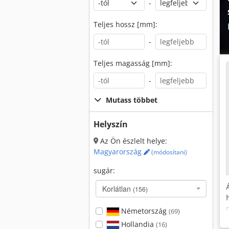
-
Teljes hossz [mm]:
-
Teljes magasság [mm]:
-
Mutass többet
Helyszín
Az Ön észlelt helye:
Magyarország
(módosítani)
sugár:
Korlátlan
(156)
Németország
(69)
Hollandia
(16)