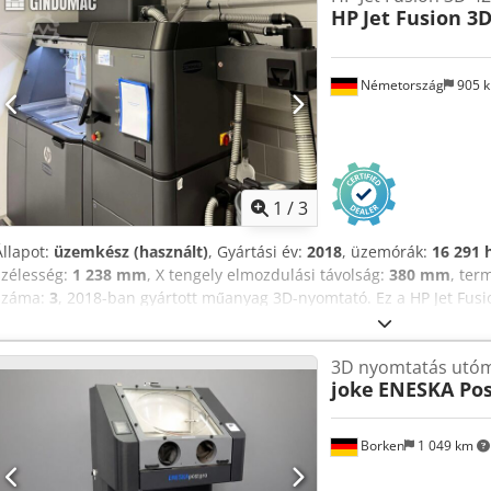
HP
Jet Fusion 3
Németország
905 
1
/
3
Állapot:
üzemkész (használt)
, Gyártási év:
2018
, üzemórák:
16 291 
szélesség:
1 238 mm
, X tengely elmozdulási távolság:
380 mm
, ter
száma:
3
, 2018-ban gyártott műanyag 3D-nyomtató. Ez a HP Jet Fus
mm-es nyomtatási térfogattal rendelkezik, és a hatékony gyártás ér
alkalmazza. A készülék teljes mértékben működőképes, és 2026 júni
3D nyomtatás utóm
alkalmas funkcionális végfelhasználási alkatrészek ipari gyártására 
joke
ENESKA Pos
minőségű 3D-nyomtatási lehetőségeket keres, vegye fontolóra az ált
4200 gépet. További részletekért vegye fel velünk a kapcsolatot. • Te
Codpfszqtc Dox Acgjrf • Nyomtatási térfogat (X × Y × Z): 380 × 284 ×
Borken
1 049 km
Tápfeszültség: 400 V • Elektromos csatlakozás: háromfázisú • Teljes
Opcionális kiegészítők • HP feldolgozóállomás • Funkció: Porfeldolgo