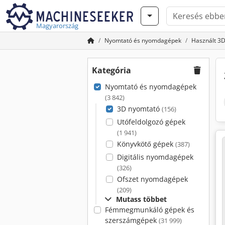
Magyarország
Nyomtató és nyomdagépek
Használt 3
Kategória
Nyomtató és nyomdagépek
(3 842)
3D nyomtató
(156)
Utófeldolgozó gépek
(1 941)
Könyvkötő gépek
(387)
Digitális nyomdagépek
(326)
Ofszet nyomdagépek
(209)
Mutass többet
Fémmegmunkáló gépek és
szerszámgépek
(31 999)