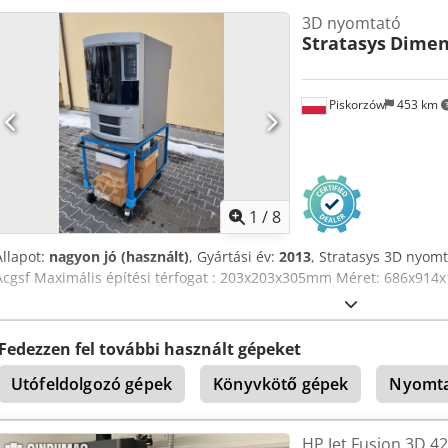
közelmúltig használatban voltak, azonnal elvihetők. Ideális ipari je
3D nyomtató
csomagolás nyomtatásához. Azonnal elérhető. Megtekintés előzetes
Stratasys
Dimens
Piskorzów
453 km
1
/
8
Állapot:
nagyon jó (használt)
, Gyártási év:
2013
, Stratasys 3D nyomt
Acgsf Maximális építési térfogat : 203x203x305mm Méret: 686x914x1
Fedezzen fel további használt gépeket
Utófeldolgozó gépek
Könyvkötő gépek
Nyomt
HP Jet Fusion 3D 4