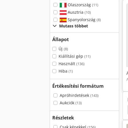
Olaszország
(11)
Ausztria
(10)
Spanyolország
(8)
Mutass többet
Állapot
Új
(8)
Kiállítási gép
(11)
Használt
(136)
Hiba
(1)
Értékesítési formátum
Apróhirdetések
(143)
Aukciók
(13)
kenner
Lézer
Mchale Fusion 2
Jet Jpt 260
Részletek
Csak képekkel
(156)