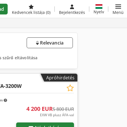
ad
Nyelv
Kedvencek listája
(0)
Bejelentkezés
Menü
Relevancia
 szűrő eltávolítása
Apróhirdetés
TA-3200W
km
4 200 EUR
5 800 EUR
EXW VB plusz ÁFA-val