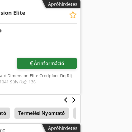
löléshez, termékkódoláshoz és
Apróhirdetés
 egyeztetés alapján lehetséges.
ion Elite
Árinformáció
ató Dimension Elite Crodpfxot Dq Rlj
041 Súly (kg): 136
ató
Termelési Nyomtató
Makita Hp 2041
Apróhirdetés
200