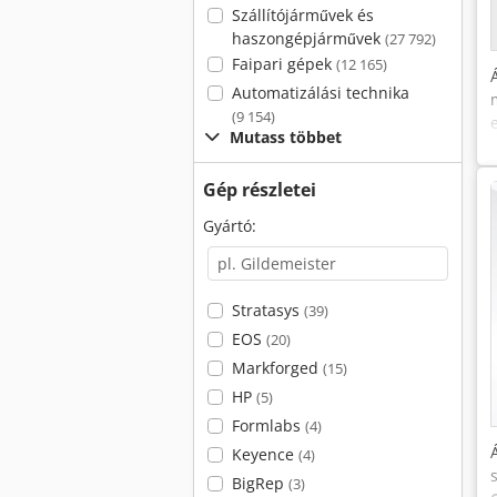
Szállítójárművek és
haszongépjárművek
(27 792)
Faipari gépek
(12 165)
Automatizálási technika
(9 154)
Mutass többet
Gép részletei
Gyártó:
Stratasys
(39)
EOS
(20)
Markforged
(15)
HP
(5)
Formlabs
(4)
Keyence
(4)
BigRep
(3)