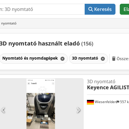
Keresés
El
D nyomtató
3D nyomtató használt eladó
(156)
Nyomtató és nyomdagépek
3D nyomtató
Összes
3D nyomtató
Keyence
AGILIS
Wiesenfelden
557 