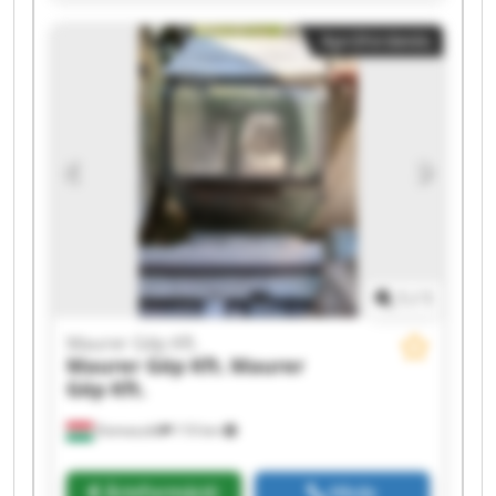
Kft. Maurer Gép Kft. Maurer Gép Kft. Maurer
Apróhirdetés
Gép Kft. Maurer Gép Kft. Maurer Gép Kft.
Maurer Gép Kft. Maurer Gép Kft. Maurer Gép
Kft. Maurer Gép Kft.
1
/
1
Maurer Gép Kft.
Maurer Gép Kft.
Maurer
Gép Kft.
Domaszék
110 km
Árinformáció
Hívás