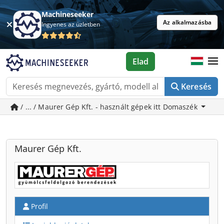
Machineseeker
Az alkalmazásba
Ingyenes az üzletben
Elad
Keresés
/ ... / Maurer Gép Kft. - használt gépek itt Domaszék
Maurer Gép Kft.
Profil