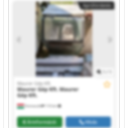
Kft. Maurer Gép Kft. Maurer Gép Kft. Maurer
Apróhirdetés
Gép Kft. Maurer Gép Kft. Maurer Gép Kft.
Maurer Gép Kft. Maurer Gép Kft. Maurer Gép
Kft. Maurer Gép Kft.
1
/
1
Maurer Gép Kft.
Maurer Gép Kft.
Maurer
Gép Kft.
Domaszék
110 km
Árinformáció
Hívás