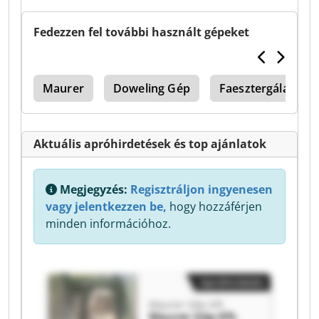
Fedezzen fel további használt gépeket
ép
Maurer
Doweling Gép
Faesztergálást Gé
Aktuális apróhirdetések és top ajánlatok
Megjegyzés:
Regisztráljon ingyenesen
vagy jelentkezzen be,
hogy hozzáférjen
minden információhoz.
Apróhirdetés
Maurer Gép Kft.
Maurer Gép Kft.