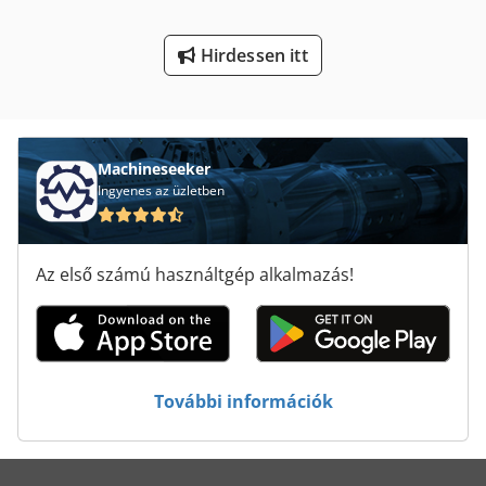
Szál Vágás Kar
Hirdessen itt
Univerzális Hajlító Gép
Machineseeker
Ingyenes az üzletben
Az első számú használtgép alkalmazás!
További információk