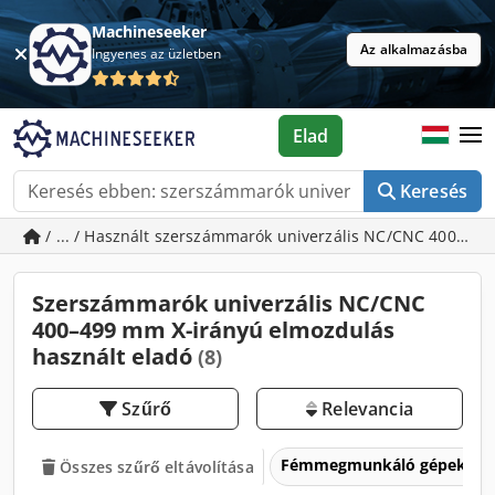
Machineseeker
Az alkalmazásba
Ingyenes az üzletben
Elad
Keresés
/ ... / Használt szerszámmarók univerzális NC/CNC 400–49
Szerszámmarók univerzális NC/CNC
400–499 mm X-irányú elmozdulás
használt eladó
(8)
Szűrő
Relevancia
Fémmegmunkáló gépek és 
Összes szűrő eltávolítása