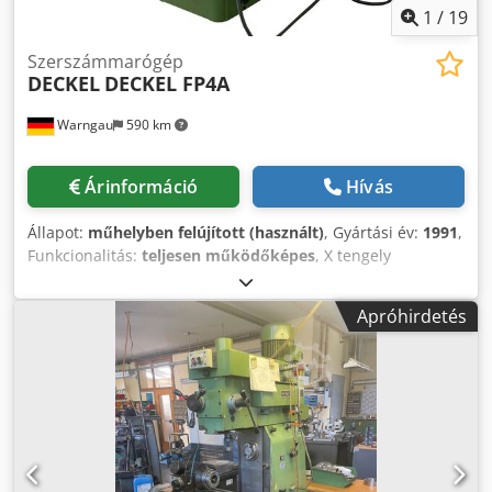
1
/
19
Szerszámmarógép
DECKEL
DECKEL FP4A
Warngau
590 km
Árinformáció
Hívás
Állapot:
műhelyben felújított (használt)
, Gyártási év:
1991
,
Funkcionalitás:
teljesen működőképes
, X tengely
elmozdulási távolság:
560 mm
, Y tengely mozgástávolsága:
500 mm
, Z-tengely elmozdulási távolság:
450 mm
, előtolás
Apróhirdetés
X tengelyen:
3 600 m/min
, Y tengely előtolási sebessége:
3 600 m/min
, előtolási sebesség Z tengely:
3 600 m/min
,
tollvonás:
80 mm
, orsófordulatszám (max.):
4 000
ford/min
, orsó fordulatszám (min.):
40 ford/min
, gyors
előtolás X-tengely:
4 m/min
, gyors előtolás Y-tengely:
4
m/min
, gyors előtolás Z tengelyen:
4 m/min
, asztal hossza:
530 mm
, asztalszélesség:
900 mm
, fordulatszám (max.):
4 000 ford/min
, fordulatszám (perc):
40 ford/min
,