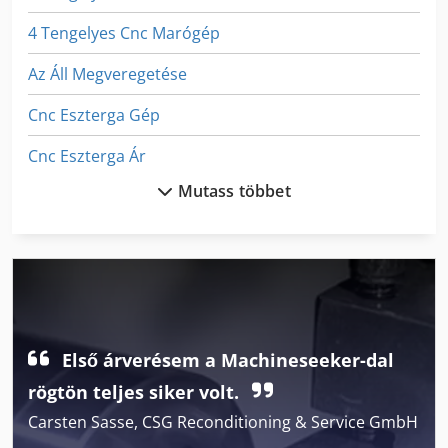
4 Tengelyes Cnc Marógép
Az Áll Megveregetése
Cnc Eszterga Gép
Cnc Eszterga Ár
Mutass többet
Cnc Lyukasztó Gép
Cnc Lyukasztó És Nibbeln Gép
Cnc Vezérlésű Felsőmaró Gép
Cnc Élhajlító Gép
Első árverésem a Machineseeker-dal
Csiszoló-És Fenőgépek Cső
rögtön teljes siker volt.
Cső Egyengető Gép
Carsten Sasse, CSG Reconditioning & Service GmbH
Cső Sorjázó Gép