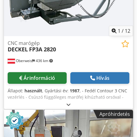
1
/
12
CNC marógép
DECKEL
FP3A 2820
Oberweis
436 km
Árinformáció
Hívás
Állapot:
használt
, Gyártási év:
1987
, - Fedél Contour 3 CNC
vezérlés - Csúszó függőleges marófej kihúzható orsóval -
ellencsapágy a hosszú maróorsókhoz - Hidraulikus
szerszámrögzítő - Automatikus sebességváltó -
Apróhirdetés
Automatikus rögzítés X/Y/Z tengelyeken - Automatikus
központi kenés - hűtőfolyadék-berendezés - közvetlen
útmérés - Ütközésvédő tengelykapcsoló Z/Y tengelyeken -
gyártási év 1987 Műszaki adatok Munkatartomány: - X-