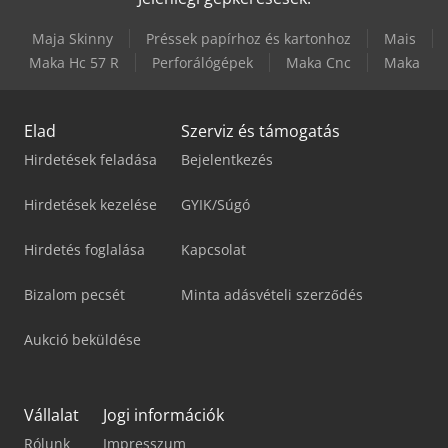
Maja Skinny
Préssek papírhoz és kartonhoz
Mais
Maka Hc 57 R
Perforálógépek
Maka Cnc
Maka
Elad
Szerviz és támogatás
Hirdetések feladása
Bejelentkezés
Hirdetések kezelése
GYIK/Súgó
Hirdetés foglalása
Kapcsolat
Bizalom pecsét
Minta adásvételi szerződés
Aukció beküldése
Vállalat
Jogi információk
Rólunk
Impresszum