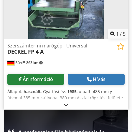
gépvilágítás, automatikus központi kenés, hűtőfolyadék-
ellátó berendezés, biztonsági vészleállító, forgácsgyűjtő
tálca, külön kapcsolószekrény. A gép jó állapotban van.
1
/
5
Szerszámtermi marógép - Universal
DECKEL
FP 4 A
Bühl
863 km
Árinformáció
Hívás
Állapot:
használt
, Gyártási év:
1985
, x-path 485 mm y-
útvonal 385 mm z-útvonal 380 mm Asztal rögzítési felülete
800 x 460 mm SK 40 orsótartó CONTOUR 1 vezérlőegység
Dwjdpjtqqlljfx Af Eja Orsó fordulatszám 50 - 2500 rpm
előtolási sebesség 10 - 1000 mm/perc Gyorshajtás 2
m/perc Asztal terhelése 600 kg Maró löket 80 mm Teljes
teljesítményigény 7,5 kW A gép tömege kb. 2,0 tonna