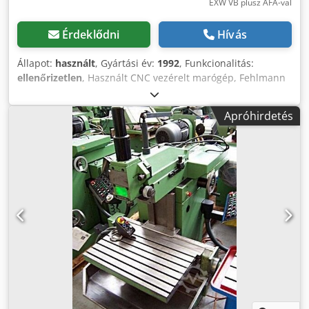
EXW VB plusz ÁFA-val
Érdeklődni
Hívás
Állapot:
használt
, Gyártási év:
1992
, Funkcionalitás:
ellenőrizetlen
, Használt CNC vezérelt marógép, Fehlmann
Picomax 51-CNC 3, gyártási év: 1992. Utolsó dokumentált
ellenőrzés: 2023.03.31. Műszaki adatok: - X/Y/Z tengelyek
Apróhirdetés
mozgástartománya: 420 / 240 / 120 mm Dwodpfxszrnyme
Af Esa - W tengely: 450 mm - Asztal: 730 x 280 mm - Asztal
és orsó közötti távolság: 0–560 mm - Maximális
asztalterhelés: 75 kg - Orsóteljesítmény: 4 kW - Nyomaték:
45 Nm - Fordulatszám: 50–9000 ford./perc - Szerszámtár:
SF32 - X/Y tengely előtolása: 1–7200 mm/perc - Z tengely
előtolása: 1–3600 mm/perc - Acél fúrási teljesítmény:
maximum 20 mm - Menetvágás: maximum M20 - Marás:
maximum 20 mm - Súly: kb. 1300 kg - Csatlakozás: 3 x 380
V / 50 Hz, 10 kW - Pozicionálási pontosság: 0,01 mm 400
mm-en - Ismétlési pontosság: 0,002 mm Számos tartozék
és dokumentáció a képeken látható módon. Elhelyezkedés:
65618 Selters, Németország.