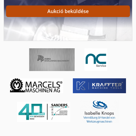
Ctx 400
Aukció beküldése
Cws 500
International 1700
International 2674
International 433
International 434
International 560
Masturn 50 Cnc
Nc Eszterga
Nc Marógép
Szál Mérőműszer