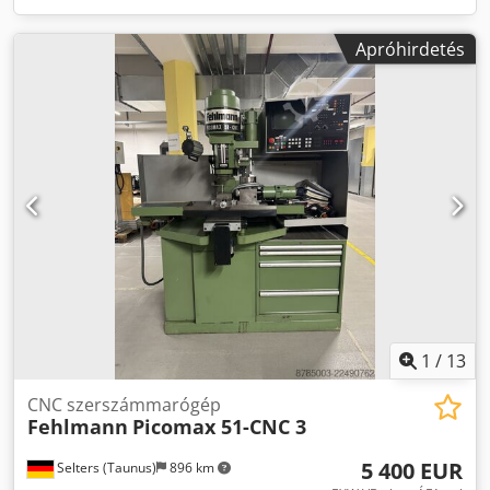
Apróhirdetés
1
/
13
CNC szerszámmarógép
Fehlmann
Picomax 51-CNC 3
5 400 EUR
Selters (Taunus)
896 km