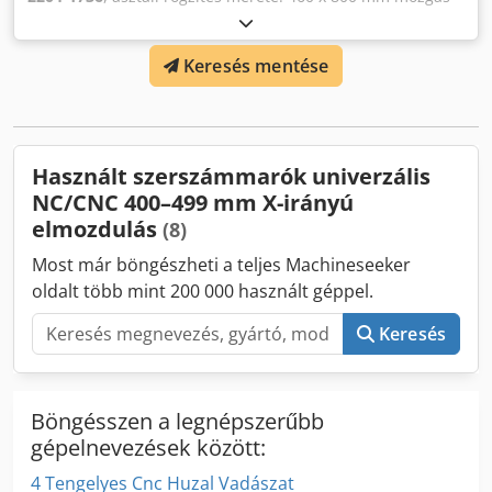
x: 485 mm mozgás y: 385 mm mozgás z: 380 mm farok
ütés: von Kézi kb. 70 mm-es orsó fordulatszám-tartomány:
Keresés mentése
50 - 3150 fordulat / perc kocsi folyamatosan állítható: 2 -
1000 mm / perc gyors mozgatás: 2 m / perc elektromos
csatlakozás: 3,7 / 4,4 kW szükséges hely: 2100 x 1650 x
1730 mm súly: 1850 kg Dsdpjclli Ujfx Af Ejwa
Használt szerszámmarók univerzális
NC/CNC 400–499 mm X-irányú
elmozdulás
(8)
Most már böngészheti a teljes Machineseeker
oldalt több mint 200 000 használt géppel.
Keresés
Böngésszen a legnépszerűbb
gépelnevezések között:
4 Tengelyes Cnc Huzal Vadászat