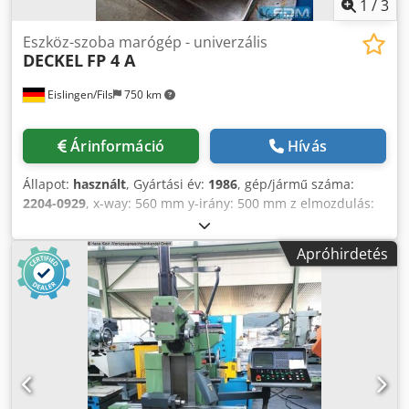
1
/
3
Eszköz-szoba marógép - univerzális
DECKEL
FP 4 A
Eislingen/Fils
750 km
Árinformáció
Hívás
Állapot:
használt
, Gyártási év:
1986
, gép/jármű száma:
2204-0929
, x-way: 560 mm y-irány: 500 mm z elmozdulás:
450 / 390 mm nyéllöket: 80 mm előtolási sebesség: 2 - 3600
mm/perc asztal befogási felülete: 800 x 460 mm orsó
Apróhirdetés
fordulatszám: 40 - 4000 rpm ISO ISO orsófelerősítés: ST40
Balra és jobbra dönthető orsófej: +/- 90 ° Vezérlés: Contour
2 Teljes teljesítményigény: 4,0 kW A gép tömege kb.: 2,8 t
Dedpecxxriofx Af Eowa Helyigény kb.: 2,0 x 2,5 x 2,2 m CNC-
vezérlésű szerszámmarógép Contour 2 vezérléssel,
függőleges fej +/- 90°-ban elforgatható, 80 mm-es
maróléptékkel, vízszintes orsó, előtolás és gyorsmozgás 3
tengelyen, hidraulikus szerszámrögzítés, repülő asztal,