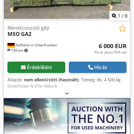
elektromos felügyelet mellett kapcsolók stb. Nincs
hűtőközeg-berendezés, de a központi hűtőközeghez való
1
/
8
csatlakoztatás lehetséges. szelepvezérléssel És külön
hűtőközeghűtővel és külön álló porelszívóval. egységgel.
Menetcsiszoló gép
MSO
GA2
6 000 EUR
Hofheim in Unterfranken
738 km
Fix ár plusz ÁFA-val
Érdeklődni
Hívás
Állapot:
nem ellenőrzött (használt)
, Tömeg: kb. 4 500 kg
Dsdpfxowv N Ehe Akkock