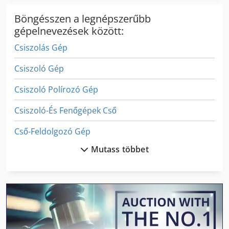
Böngésszen a legnépszerűbb
gépelnevezések között:
Csiszolás Gép
Csiszoló Gép
Csiszoló Polírozó Gép
Csiszoló-És Fenőgépek Cső
Cső-Feldolgozó Gép
Mutass többet
Csőhajlító Gép
Címkéző Gép
Ex Sajtóközpont
Fa Csiszoló