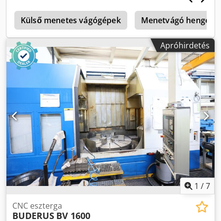
Nagyon sok tartozék: karimák, frekvenciaváltó,
t
köszörűkorong egyengető, egyengető görgők, belső
Külső menetes vágógépek
Menetvágó hengerl
csiszolóorsó, középtámaszok stb.
Apróhirdetés
1
/
7
CNC eszterga
BUDERUS
BV 1600