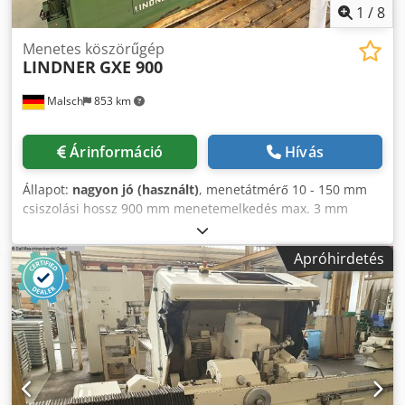
1
/
8
Menetes köszörűgép
LINDNER
GXE 900
Malsch
853 km
Árinformáció
Hívás
Állapot:
nagyon jó (használt)
, menetátmérő 10 - 150 mm
csiszolási hossz 900 mm menetemelkedés max. 3 mm
Munkadarab átmérője max. 260 / 340 mm menethossz max
50 mm középtávolság 1200 mm Dcjdjyb S N Sjpfx Akkok
Apróhirdetés
középmagasság 1100 mm köszörűkorong átmérője 275 -
400 mm köszörűkorong szélessége 14/20/30/40/50 Forgó
csiszolófej, oldal 4 jobb / 1 bal ° csiszolókorong löket max.
140 mm Kerületi sebesség max. 35 m/s teljes
teljesítményigény 14 kW A gép tömege kb. 5,8 t Helyigény
kb. 5,0 x 2,0 x 2,1 m