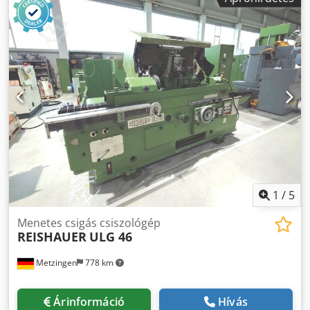
1
/
5
Menetes csigás csiszológép
REISHAUER
ULG 46
Metzingen
778 km
Árinformáció
Hívás