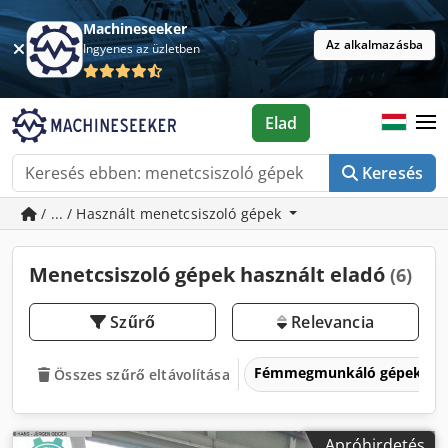
Machineseeker
Az alkalmazásba
Ingyenes az üzletben
Elad
Keresés
/ ... / Használt menetcsiszoló gépek
Menetcsiszoló gépek használt eladó
(6)
Szűrő
Relevancia
Fémmegmunkáló gépek és 
Összes szűrő eltávolítása
Apróhirdetés