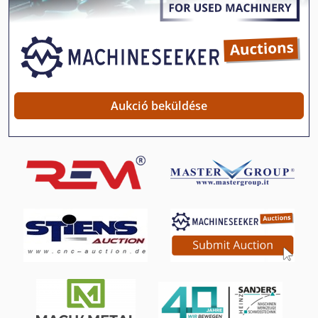
Fejező És Gérvágó Fűrész
Fngj 20
Fémlemez-Feldolgozó Gép
Ga 11 Ff
Aukció beküldése
Gx 11 Ff
Hajtogató Gép
Hajtogató Gép Tartozékok
Hegesztő Gép
Hengeres Csiszoló Gép
Menetvágás Gép
Menetvágó Gép