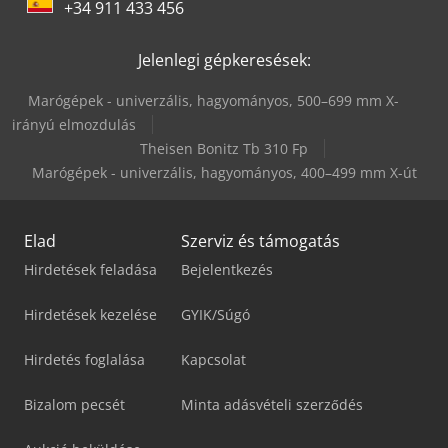
+34 911 433 456
Jelenlegi gépkeresések:
Marógépek - univerzális, hagyományos, 500–699 mm X-
irányú elmozdulás
Theisen Bonitz Tb 310 Fp
Marógépek - univerzális, hagyományos, 400–499 mm X-út
Elad
Szerviz és támogatás
Hirdetések feladása
Bejelentkezés
Hirdetések kezelése
GYIK/Súgó
Hirdetés foglalása
Kapcsolat
Bizalom pecsét
Minta adásvételi szerződés