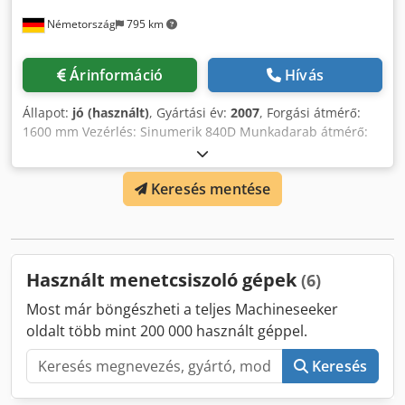
Németország
795 km
Árinformáció
Hívás
Állapot:
jó (használt)
, Gyártási év:
2007
, Forgási átmérő:
1600 mm Vezérlés: Sinumerik 840D Munkadarab átmérő:
1400 mm Dsdpfx Ajwzmqrekkock Furatátmérő: 100-500 mm
Gép súlya: kb. 35 t Helyigény: kb. 5,60x3,20x4,00 m
Keresés mentése
Használt menetcsiszoló gépek
(6)
Most már böngészheti a teljes Machineseeker
oldalt több mint 200 000 használt géppel.
Keresés