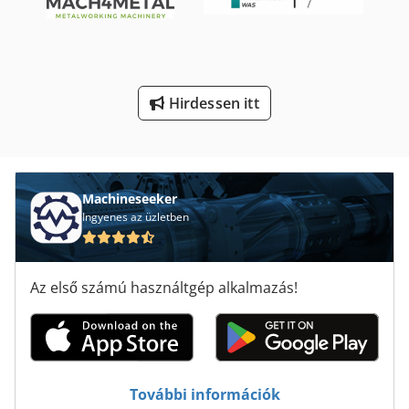
St Nyomtatási Rendszerek
Szalagcsiszoló Gép
Tisztító És Fertőtlenítő Gépek
Hirdessen itt
Élhajlító Gép
Élzáró Gép
Machineseeker
Ingyenes az üzletben
Az első számú használtgép alkalmazás!
További információk