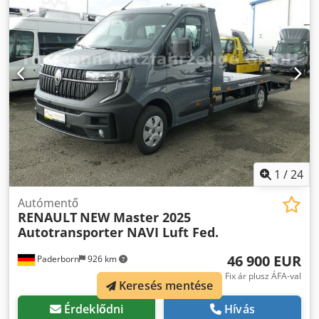
Városi vészfékező asszisztens * Adaptív tempomat Ha a
jármű nincs készleten, rövid szállítási idő lehetséges! *
Kérje egyedi lízing- vagy finanszírozási ajánlatunkat! *
Nettó export lehetséges * Házhoz szállítás már 199 €-tól
Nem találta meg a megfelelő járművet? Állítsa össze saját
járművét – felszereltség, felépítmény vagy motorváltozat,
minden korrekt áron! Nálunk csak felépítmények is
vásárolhatók meglévő járművéhez! Dcedpfx Aoxx Hc Hog
Sok Ne habozzon kapcsolatba lépni velünk! * A képek
extrafelszereltséget tartalmazhatnak, amelyek az
alapárban nincsenek benne. Az internetes adatok nem
1
/
24
minősülnek kötelező érvényű leírásnak, nem minősülnek
garantált tulajdonságnak. Az eladó nem vállal felelősséget
Autómentő
elírásért, adatátviteli hibáért, változtatásokért. Kérjük, a
RENAULT
NEW Master 2025
felszereltséget vásárlás előtt ellenőrizze személyesen a
Autotransporter NAVI Luft Fed.
járművön. Előzetes eladás és tévedés jogát fenntartjuk. Ez
a hirdetés ajánlattételi felhívásnak minősül.
46 900 EUR
Paderborn
926 km
Fix ár plusz ÁFA-val
Keresés mentése
Érdeklődni
Hívás