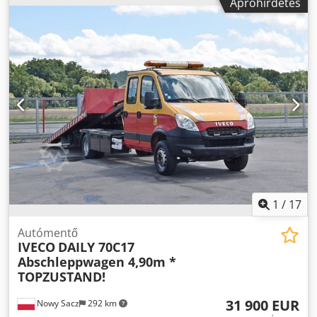
Apróhirdetés
05/2027
, kibocsátási osztály:
Euro 6
, szín:
ezüst
, ülések
m * Rakodótér szélessége: 2,23 m Tömegek Technikai
száma:
3
, teljes hossz:
7 200 mm
, teljes szélesség:
2 100
engedélyezett teljes tömeg: 7.200 kg * Engedélyezett teljes
mm
, teljes magasság:
2 200 mm
, Felszereltség:
tömeg: 7.200 kg * A jármű tömege üzemkész állapotban a
elektronikus stabilitásprogram (ESP), központi zár,
jelenlegi forgalmi engedély szerint: 4.685 kg * A nem teljes
légkondicionálás
, Citroen Jumper alváz 35 Heavy L3 Kék
jármű eredeti tömege a megfelelőségi igazolás szerint:
Hdi 163 Euro 6 Dcsdpfjzlvrdex Ag Sok * Alumíniumszürke
2.570 kg * A járműszerelvény technikai engedélyezett teljes
(metál) ME09 * "Darko" szövetkárpit, fekete 35FX *
tömege: 10.700 kg * Számított raktérfogat a jelenlegi
Sebességtartó- és -korlátozó rendszer RG03 * Digitális
forgalmi engedély adatai alapján: kb. 2.515 kg
tachográf, felső tárolórekesz beépítve HC07 * Légrugózás a
Tengelyterhelések Technikai engedélyezett tengelyterhelés
hátsó tengelyen UA04 * LED-es nappali fény, 3 méter
Tengely 1: 2.500 kg * Technikai engedélyezett
hosszúságig FE10 * Pohártartó és táblatartó ME14 *
tengelyterhelés Tengely 2: 5.350 kg Tengely 1 / Első tengely
Ködlámpák PR01 * Külső visszapillantó tükrök,
Egyszeres gumis * Laprugós felfüggesztés * Gumiabroncs
elektromosan állítható és fűthető RK04 * Rádió USB-vel és
mérete: 225/75 R16C Tengely 2 / Hátsó tengely Dupla
a kormánykeréken található vezérlőkkel RC57 *
gumis * Laprugós felfüggesztés * Hajtott tengely *
1
/
17
Hosszabbított kábelköteg a hátsó lámpákhoz KY06 *
Gumiabroncs mérete: 225/75 R16C Pótkocsi üzeme
Komfort csomag J2YM * Rugózott vezetőülés * Automata
Vonóhorog * Engedélyezett, fékezett pótkocsi-súly: 3.500 kg
Autómentő
IVECO
DAILY 70C17
klímaberendezés * Fény- és esőszenzor * Részlegesen
* Engedélyezett, féketlen pótkocsi-súly: 750 kg * Maximális
Abschleppwagen 4,90m *
bőrbevonatos kormánykerék VH04 * Dupla utasülés
függőleges teher: 280 kg * A vonóhorog D-értéke: 23,5 kN *
TOPZUSTAND!
Felépítmény: Felépítmény, vontatókocsi, tárolórekesz
A vonóhorog engedélyezési száma: E20 55R-01 3680 vagy
"Tranutec", LED-es munkalámpa, vonóhorog 3,5 tonnáig /
E11 55R-01-0533 a dokumentumok szerint Felfüggesztés
31 900 EUR
Nowy Sacz
292 km
7000 kg, 8%-os csörlő "Superwinch", festett oldalkárpit. A
Első tengely laprugós felfüggesztéssel * Hátsó tengely