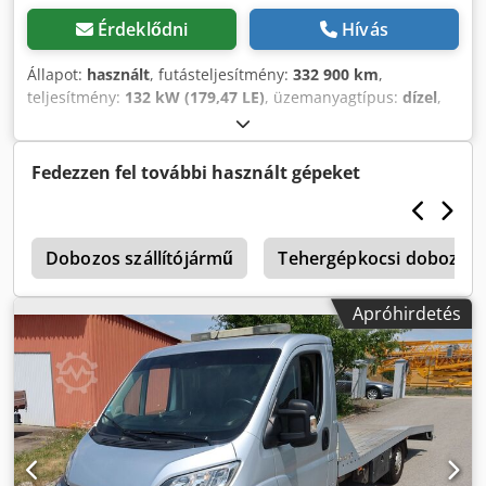
krómcsíkkal ellátott hűtőrács * 01553 – „Gun Metal”
emblémák * 02443 – Bőr volán * 02308 – Daily alumínium
Érdeklődni
Hívás
felni * 72625 – Teljes LED-világítás (nappali menetfény,
tompított, távfény) Comfort Plus csomag * 00259 – Rugózott
Állapot:
használt
, futásteljesítmény:
332 900 km
,
komfort-ülés deréktámasszal és kartámasszal (vezető) *
teljesítmény:
132 kW (179,47 LE)
, üzemanyagtípus:
dízel
,
01611 – USB csatlakozók (A+C) vezető és utas részére *
hajtástípus:
mechanikai
, össztömeg:
7 200 kg
, első
75082 – Dupla utasülés lehajtható asztallal és 3-pontos
forgalomba helyezés:
02/2020
, következő vizsga (TÜV):
biztonsági övvel * 07196 – 170 cm³ klímakompresszor *
07/2026
, raktér hossza:
6 110 mm
, rakodótér szélesség:
Fedezzen fel további használt gépeket
01605 – „NAVI MY IVECO” infotainment rendszer 10 colos
2 230 mm
, kibocsátási osztály:
Euro 6
, szín:
sárga
, teljes
kijelzővel * 14522 – Adaptív tempomat (ACC)
hossz:
8 600 mm
, teljes szélesség:
2 360 mm
, teljes
radarszenzorral * 06650 – Automata klíma- és
magasság:
2 450 mm
, Felszereltség:
ABS, elektronikus
fűtésrendszer * 79297 – Komfort fej­támla memóriahabbal,
ű
stabilitásprogram (ESP), légkondicionálás
Dobozos szállítójármű
Tehergépkocsi dobozos 
, IVECO DAILY
Daily logóval Felépítmény specifikáció – Plató: * Méretek:
70C18 – CSÚSZÓPLATÓS FELÉPÍTMÉNY – KLÍMA –
kb. 4900 mm × 2100 mm * Szimpla fülke Felépítmény
SÁVASSZISZTENS ----JÁRMŰTÖRTÉNET * Szervizben
Apróhirdetés
kivitel: * Hegesztett speciális alumínium profilokból készült
karbantartott! * Német jármű * Igény esetén a járműről
váz * Csúszásmentes, perforált alumínium lemezből
videó (belső tér és külső nézetek) elérhető ----Járműadatok
készült raktér * Erősített nyílások rozsdamentes acél
* Felépítmény típusa: Járműszállító csúszóplatós
betétekkel * Alumíniumból készült rámpák (340 mm széles,
felépítménnyel * Első forgalomba helyezés: 2020.02.14. *
2500 mm hosszú) * Teleszkópos rámpák a plató összes
Típus: IS70C12BA * Változat: IU11C1C * Kivitel:
szélességében mozgathatók * Rámpák központi zárása *
TG7MA2BH76A * Gyári alvázszám: 4192 * Típusengedély
Toló csörlőkeret * Kerékpárvédő egyszerű borítással *
szám: 000 * Tengelyek száma: 2 * Kerekek száma: 4 *
Sárvédők sárfogóval (2 db) * Vonóhorog + második
Ülések száma, beleértve a vezetőülést: 3 Futásteljesítmény: