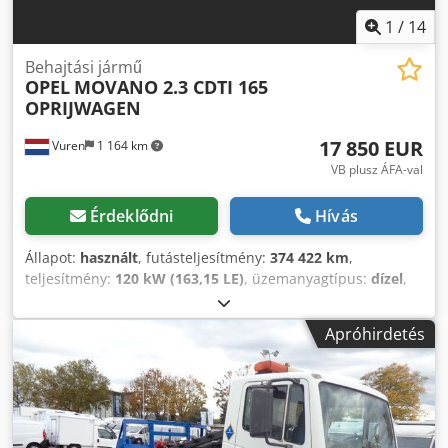
Elektromos ablakemelők, * Elektromosan állítható és
fűthető külső tükrök, * Útdíjelőkészítés
1
/
14
Biztonság/Környezet: * Telligent fékrendszer ABS-szel, *
Motorfék állandó fojtószeleppel, * Megerősített hátsó
Behajtási jármű
OPEL
MOVANO 2.3 CDTI 165
tengely stabilizátor (extrém nagy terheléshez), * EURO 5-ös
OPRIJWAGEN
károsanyag-kibocsátási norma, Egyéb: * Németországi
elsőkiszállítás, Dsdpfx Agezhdfqs Sjck * 2 előző tulajdonos,
17 850 EUR
Vuren
1 164 km
* 4,3 literes – 130 kW-os dízelmotor (OM 904 LA), *
Tengelytáv: 4220 mm, * Megengedett össztömeg: 7,49 t, *
VB plusz ÁFA-val
Hasznos teher: 2.615 kg a forgalmi engedély szerint, *
Nagyon megkímélt, ápolt állapotban, * Műszaki
Érdeklődni
Hívás
vizsga/kipufogógáz mérés érvényes: 2027.05-ig 1972 óta
megbízható partnere az autó- és haszongépjármű-piacon a
Állapot:
használt
, futásteljesítmény:
374 422 km
,
28832 Achim am Bremer Kreuz telephelyen. A Behnke
teljesítmény:
120 kW (163,15 LE)
, üzemanyagtípus:
dízel
,
Haszongépjármű Központ folyamatosan kb. 200 járművet
hajtástípus:
mechanikai
, tengelyelrendezés:
4x2
,
kínál a kisteherautók, tehergépjárművek és építőipari
tengelytáv:
4 330 mm
, első forgalomba helyezés:
10/2018
,
Apróhirdetés
gépek területéről! Folyamatosan kínálunk Önnek vonzó
raktér hossza:
4 750 mm
, rakodótér szélesség:
2 060 mm
,
finanszírozási lehetőségeket kedvező feltételekkel.
kibocsátási osztály:
Euro 6
, szín:
ezüst
, vezetőfülke:
Érdeklődés esetén szívesen készítünk Önnek egyedi
nappali fülke
, felfüggesztés:
egyéb
, abroncs méret:
ajánlatot! Haszongépjárművét vagy építőipari gépét
195/75R16
, ülések száma:
3
, Gyártási év:
2018
,
örömmel beszámítjuk. Amennyiben új TÜV-vizsgát kíván,
Felszereltség:
ABS, kipörgésgátló, központi zár,
partner szervizeink ajánlatát készséggel megküldjük.
légkondicionálás, navigációs rendszer, tempomat,