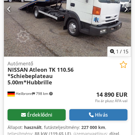
Ajánlatunk alapvetően ÚJ TÜV-vizsga NÉLKÜL érvényes. Új
utánfutó vonófej
, = További opciók és tartozékok = -
haszongépjárművét partnereink felár ellenében házhoz
Bluetooth - Elektromos ablakemelők - Elektromos tükrök -
szállítják. A hirdetésben, interneten, árcédulákon és
Menetíró készülék (tachográf) - Halogén lámpa - Nincs -
képeken szereplő információk nem minősülnek
Manuális - Rádió/kazetta - Szövet - Csörlő = Megjegyzések =
szerződéses tulajdonságnak és kötelezettségvállalásnak. Az
Konfiguráció: 4x2, ikerabroncsos hátsótengely, hasznos
eladó nem vállal felelősséget az esetleges elírásokért vagy
teherbírás: 1 010 kg, önsúly: 2 490 kg, megengedett
adatátviteli hibákért. A feltüntetett felszereltséget külön is
össztömeg: 3 500 kg, fékezetlen vontatható tömeg: 750 kg,
ellenőrizni szükséges. Az eladás jogát és az esetleges
fékezett középtengelyes vontatható tömeg: 3 500 kg,
1
/
15
elírások jogát fenntartjuk.
vonóhorog, csörlő, fülke típusa: szimpla fülke, tempomat,
menetíró készülék (tachográf), klímaberendezés, légzsákok
Autómentő
NISSAN
Atleon TK 110.56
száma: 1, parkolást segítő rendszer: nincs, elektromos
*Schiebeplateau
ablakemelők, elektromos tükrök, rádió/kazetta, GPS-
5.00m*Hubbrille
navigáció, szín: ezüst, metálfényezés, világítás típusa:
halogén lámpa, klímaberendezés, Bluetooth, figyelmeztető
14 890 EUR
Heilbronn
798 km
fények, motorteljesítmény: 120 kW (161 LE), üzemanyag:
dízel, Euro: 6, hajtáslánc: vezérműlánc, váltó típusa: kézi,
Fix ár plusz ÁFA-val
fokozatok száma: 6, szervokormány, ABS, ASR,
indítóakkumulátor, tetőcsomagtartó: nincs, központi zár,
Érdeklődni
Hívás
üléshelyek száma: 3, üléselrendezés: 1+2, üléshuzat:
szövet, ülésállítás: manuális, oprijwagen, TIJHOF, nagyon
Állapot:
használt
, futásteljesítmény:
227 000 km
,
komplett, LIER-től, ECC, navi stb., abroncstípus: nyári
teljesítmény:
88 kW (119,65 LE)
, üzemanyagtípus:
dízel
,