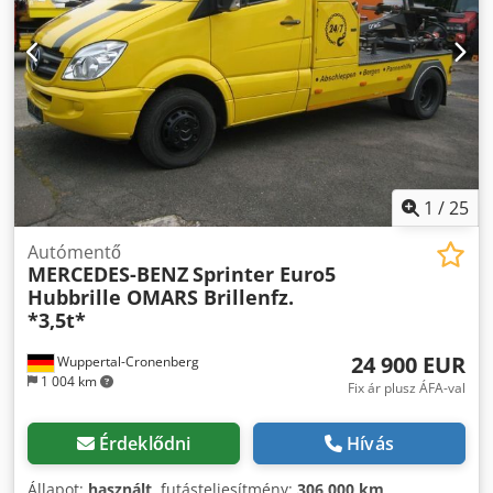
nemrég volt használatban, 2026.06-tól kivonva a
forgalomból. Euro 4-es BLUETEC 4 motor / Zöld
környezetvédelmi matrica. 6 fokozatú kézi sebességváltó. 3
üléses kivitel. Felfüggesztés: laprugós elöl-hátul.
Eurotechnik / Valinski tolóplatós felépítmény rádiós
távirányítóval. Platóp hossza 6,00 m, ebből kb. 5,60 m
szabadon hasznosítható. Teljes szélesség 2,41 m. Belső sík
szélesség 2,32 m. A plató fő szintjének magassága kb. 1,15
m (=rakodási magasság). UVV szerint vizsgával 2026.09-ig
1
/
25
érvényes. RAMSEY RPH8000-7 csörlő, oldalirányban
szabadon mozgatható, húzóerő 3500 kg. 2 külső indító
Autómentő
MERCEDES-BENZ
Sprinter Euro5
aljzat (12 V és 24 V külön-külön). Több műanyag
Hubbrille OMARS Brillenfz.
szerszámos láda. Forgalmi besorolás: „Egyéb jármű,
*3,5t*
műszaki segélyszolgálat”. Saját tömeg forgalmi szerint:
5480 kg. Megengedett össztömeg: 7490 kg. Régi III.
24 900 EUR
Wuppertal-Cronenberg
kategóriás jogosítvánnyal vezethető. Minden német
1 004 km
jogosítványtulajdonos, aki ezt a személyautó-jogosítványt
Fix ár plusz ÁFA-val
1999 előtt szerezte és folyamatosan megtartotta, az Atego-t
azonnal vezetheti. Dsdpezfdgvofx Ag Seck Pótkocsi vonófej
Érdeklődni
Hívás
(személyautó gömbfejes) 3500 kg fékezett / 750 kg
fékezetlen utánfutóhoz. Tengelytáv: 4250 mm. Jármű teljes
Állapot:
használt
, futásteljesítmény:
306 000 km
,