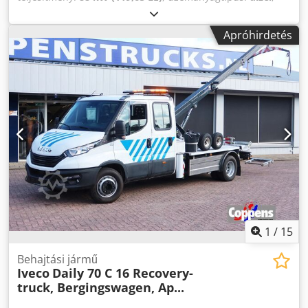
gumiabroncsok = További információk = Váltó
hajtástípus:
mechanikai
, össztömeg:
5 600 kg
, első
Sebességváltó: 6 fokozatú, kézi kapcsolású
forgalomba helyezés:
05/2002
, raktér hossza:
5 000 mm
,
Apróhirdetés
Tengelykonfiguráció Gumiméret: 195/75R16 Fékek:
rakodótér szélesség:
2 000 mm
, szín:
fehér
, Felszereltség:
tárcsafékek 1. tengely: bal gumi profilmélység: 6 mm; jobb
ABS, elektronikus stabilitásprogram (ESP), központi zár
,
gumi profilmélység: 6 mm; felfüggesztés: tekercsrugó 2.
3 személyes, szervokormány, 5 fokozatú kézi
tengely: ikerabroncsok; bal belső gumi profilmélység: 2
sebességváltó, fordulatszámmérő, szervokormány,
mm; bal külső gumi profilmélység: 2 mm; jobb belső gumi
elektromos ablakemelők, ikerkerekek, fényhíd, hidraulikus
profilmélység: 2 mm; jobb külső gumi profilmélység: 1 mm;
csörlő, emelővilla, tolótálca, szerszámosláda, teljes hossz:
felfüggesztés: légrugó Méretek Méretek (H x Sz x M): 790 x
7.140 mm, teljes szélesség: 2.090 mm, teljes magasság: kb.
210 x 237 cm Tömegek Saját tömeg: 2 490 kg Teherbírás: 1
2.500 mm, tengelytáv: 3.600 mm, saját tömeg: 3.480 kg,
010 kg Megengedett össztömeg: 3 500 kg Funkcionális
hasznos teher: 2.120 kg Djdpfx Asp Ntvleg Sock Az elírás,
Raktérpadló magassága: 65 cm Karbantartás Műszaki
köztes értékesítés és hibák jogát fenntartjuk. Értékesítés
vizsga (APK): érvényes 2027.01-ig Állapot Általános állapot:
kizárólag kereskedőknek és exportra. !!!! Alvázszám: 20362
átlagos Műszaki állapot: átlagos Esztétikai állapot: átlagos
!!!! Kulcsszám: 174 !!!!
Sérülések: nincs Kulcsok száma: 1 Dcedjy Hqfwepfx Ag Sek
Azonosítás Rendszám: V-175-SK
1
/
15
Behajtási jármű
Iveco
Daily 70 C 16 Recovery-
truck, Bergingswagen, Ap...