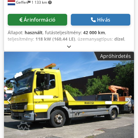
Geffen
1 133 km
Árinformáció
Hívás
Állapot:
használt
, futásteljesítmény:
42 000 km
,
teljesítmény:
118 kW (160,44 LE)
, üzemanyagtípus:
dízel
,
szín:
fehér
, hajtástípus:
mechanikai
, kibocsátási osztály:
Euro 6
, Gyártási év:
2023
, Felszereltség:
ABS, központi zár,
Apróhirdetés
légkondicionálás, tempomat
, Ajtók száma: 4 Gyártási év:
2023 Fülke: dupla ÁFA/Különbözeti adózás: ÁFA levonható =
További opciók és tartozékok = Dcedpfx Agezh It So Sek -
Légzsák - 1. osztályú riasztórendszer - Külső hőmérséklet-
kijelző - Elektromos ablakemelők - Elektronikusan állítható
külső tükrök - Kamerarendszer - Hátsó légrugózás -
Tolatókamera - Sávtartó asszisztens - TLT (PTO) =
Megjegyzések = 7 személyes változat Insoli rendszerrel.
ÚJSZERŰ ÁLLAPOTBAN.