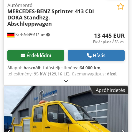
oldalszél asszisztens TRACTION+ lejtmenet asszisztenssel
Autómentő
MERCEDES-BENZ
Sprinter 413 CDI
Automatikus távolsági fényszóró vezérlés Fény- és
DOKA Standhzg.
esőérzékelő Feketére porszórt felnik Utassor pad
Abschleppwagen
Előkészítés jogi eszközöknek Felépítmény világítás kapcsoló
Standard műszerfal Tömeg változat: 2700-5350 kg Központi
13 445 EUR
Karlsfeld
612 km
tároló extra USB-vel Komfort fejtámlák SNZ FUNZIONE
SMART Tolatókamera aktiválás Menetíró vizsgálat
Fix ár plusz ÁFA-val
Védőhuzat vezető és utas részére Gumiszőnyeg
vezetőfülkéhez OBU beépítés Finompor matrica(zöld)
Érdeklődni
Hívás
Dedpfx Agezihfdj Ssck Fekete keréktárcsák Tükrök
szélesítése 2,55 m felépítményszélességig Jármű
Állapot:
használt
, futásteljesítmény:
64 000 km
,
alkatrészek leszerelése/felszerelése festéshez – kilincsek,
teljesítmény:
95 kW (129,16 LE)
, üzemanyagtípus:
dízel
,
lökhárító, tükrök stb. Időpont egyeztetés és próbaút
hajtástípus:
mechanikai
, össztömeg:
4 600 kg
, első
telefonos megbeszélés alapján. Az interneten közzétett
forgalomba helyezés:
03/2006
, kibocsátási osztály:
Euro 3
,
Apróhirdetés
adatok tájékoztató jellegűek, nem minősülnek szerződéses
szín:
narancssárga
, ülések száma:
5
, Gyártási év:
2006
,
tulajdonságoknak. Az eladó nem vállal felelősséget
teljes hossz:
7 400 mm
, teljes magasság:
2 180 mm
,
elírásért vagy adatátviteli hibákért. Az eladás és köztes
Felszereltség:
ABS, koromszűrő, állófűtés
, Extrák: Minden
eladás joga fenntartva.
újszerű állapotban, elektromos csörlővel (E-SEILWINDE)!
Második megerősített akkumulátor 88 Ah, utasoldali
légzsák, elektromosan állítható és fűthető külső tükrök
(mindkét oldalon), ablak a jobb hátsó fülkeajtón (toló),