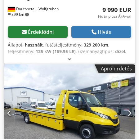
szimbólummal (KUMHO 195/75R16C négyévszakos gumik
9 990 EUR
Dautphetal - Wolfgruben
jó állapotban). Forgalmi besorolása: „Önjáró munkagép –
899 km
vontató autó”. Bejegyzett alkalmasság: „Műszaki
Fix ár plusz ÁFA-val
segélynyújtó jármű a német §52(4)2 StVZO szerint”. Eddig
zöld rendszámmal volt forgalomba helyezve. Jármű teljes
Érdeklődni
Hívás
méretei az okmányok szerint: 6,10 m hosszú / 1,94 m
széles / 2,53 m magas. Tengelytáv: 3665 mm. HELLA OWS4
Állapot:
használt
, futásteljesítmény:
329 200 km
,
fényhíd / sárga villogók (bejegyzett). Első villogók sárga
teljesítmény:
125 kW (169,95 LE)
, üzemanyagtípus:
dízel
,
színben. Djdpfx Aozd Ih Usg Seck Munkalámpa + extra LED
hajtástípus:
mechanikai
, össztömeg:
7 490 kg
, első
világítás a kabin hátsó falán. A vontatóautó azonnal
forgalomba helyezés:
11/1996
, rakodótér szélesség:
2 300
Apróhirdetés
elérhető. Ez az ajánlat kizárólag vállalkozóknak,
mm
, kibocsátási osztály:
euro2
, szín:
kék
, ülések száma:
2
,
szabadfoglalkozásúaknak, mindenféle önálló
teljes hossz:
8 100 mm
, teljes szélesség:
2 320 mm
, teljes
tevékenységet folytatóknak és hatóságok/BOS részére szól.
magasság:
2 460 mm
, Felszereltség:
ABS
, * Mercedes Benz
Tisztán magánszemélyek részére az értékesítés sajnos
817 alumínium vontató-felépítménnyel - 2 üléses -
kizárt. Közbenértékesítés és téves adatok jogát fenntartjuk.
vonóhorog (AHK) - laprugós első és hátsó felfüggesztés - *
Nettó ár a képeken látható tartozékokkal együtt: 24.900,-
Dízel - hengerűrtartalom: 4.249 cm³ - 125 kW / 180 LE -
euró!
Euro 2 - piros matricás besorolás - * Felépítmény méretei:
hossz 6,10 m x szélesség 2,300 m x magasság m - 6
sebességes manuális váltó * Elektromos, oldalirányban
mozgatható csörlő - rádiós és vezetékes távvezérléssel - *
Megengedett össztömeg: 7.490 kg - saját tömeg: 4.135 kg -