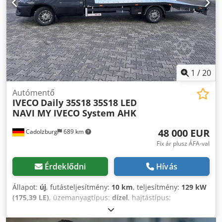
mindennapi hozzáállásunk, hiszen Ön, mint ügyfél, a
carmax24-nél az első helyen áll. Iveco Daily 35S18HA8,
Euro VI, 176 LE, 3,0 literes dízelmotor, 6 fokozatú kézi váltó
– új modell. Szín: szürke COMFORT PLUS CSOMAG: * 79297
– Teljesen párnázott fejtámlák, Daily embléma * 00259 –
Párnázott, kényelmes vezetőülés * 01605 – 10 hüvelykes
képernyő navigációs funkcióval * 75082 – Rögzített, 2
1
/
20
személyes utasüléssel, összecsukható asztallal, 3 pontos
biztonsági övekkel * 06650 – Kabin szellőztető és
Autómentő
IVECO
Daily 35S18 35S18 LED
fűtőrendszer automatikus klímaberendezéssel * 01611 –
NAVI MY IVECO System AHK
USB-csatlakozó töltővel * 14522 – Aktív tempomat (ACC)
radarérzékelővel * 06555 – Ködlámpák STYLE CSOMAG *
48 000 EUR
Cadolzburg
689 km
79336 – Hűtőrács króm csíkokkal * 01553 – Gun-metál
emblémák * 02443 – Bőr kárpit * 02308 – Daily alumínium
Fix ár plusz ÁFA-val
felnik * 72625 – Teljesen LED-es világítás A jármű ára
emellett a következőket tartalmazza: * 06064 – Dupla
Érdeklődni
Hívás
megerősítésű parabolikus kompresszorok hátul, S-
modellhez * 73024 – Oldalsó tükrök karokon, 2,35 m
Állapot:
új
, futásteljesítmény:
10 km
, teljesítmény:
129 kW
szélességgel szerelhető Felépítmény: Alumínium platform,
(175,39 LE)
, üzemanyagtípus:
dízel
, hajtástípus:
4950 mm x 2110 mm, 4,2 tonnás csörlővel, távirányítóval
mechanikai
, össztömeg:
3 500 kg
, raktér hossza:
4 950
Vonóhorog 3,5 tonnáig Utazóírógép A jármű azonnal
mm
, rakodótér szélesség:
2 110 mm
, szín:
szürke
, ülések