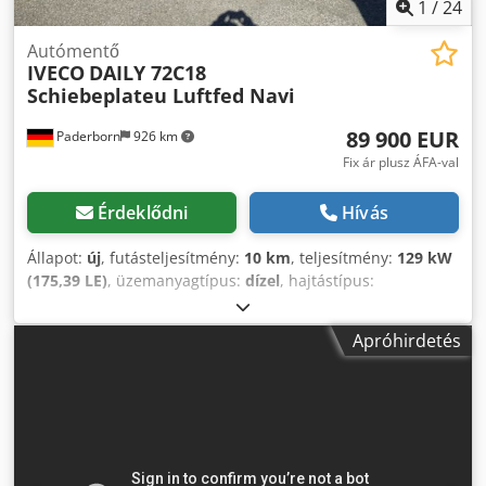
olasz, ??? - Laszlo – magyar - Costel – román (Minden
1
/
24
exportügyintézést vállalunk, beleértve a számokat is) -
Radek – ???
Autómentő
IVECO
DAILY 72C18
Schiebeplateu Luftfed Navi
89 900 EUR
Paderborn
926 km
Fix ár plusz ÁFA-val
Érdeklődni
Hívás
Állapot:
új
, futásteljesítmény:
10 km
, teljesítmény:
129 kW
(175,39 LE)
, üzemanyagtípus:
dízel
, hajtástípus:
mechanikai
, össztömeg:
7 200 kg
, raktér hossza:
6 600
mm
, rakodótér szélesség:
2 250 mm
, kibocsátási osztály:
Apróhirdetés
Euro 6
, szín:
fehér
, ülések száma:
3
, Felszereltség:
ABS,
elektronikus stabilitásprogram (ESP), koromszűrő,
központi zár, légkondicionálás, navigációs rendszer
, *
Jármű: * Iveco Daily 72C18 3,0 HDI 129 kW * EURO 6 (zöld
környezetvédelmi matrica) * Hátsó ablak * DAB rádió *
Navigációs rendszer * Bluetooth * ACC – adaptív tempomat
* Sávtartó asszisztens * Holttérfigyelő asszisztens *