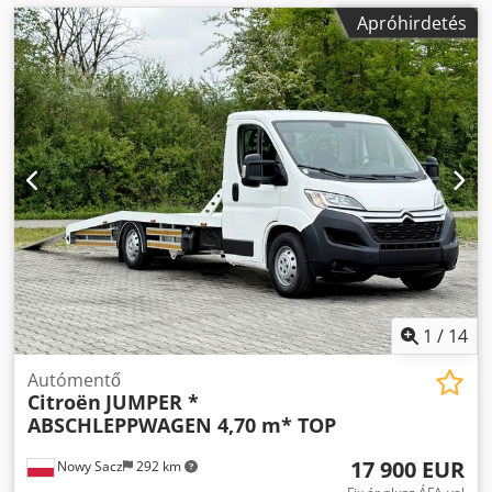
Apróhirdetés
1
/
14
Autómentő
Citroën
JUMPER *
ABSCHLEPPWAGEN 4,70 m* TOP
17 900 EUR
Nowy Sacz
292 km