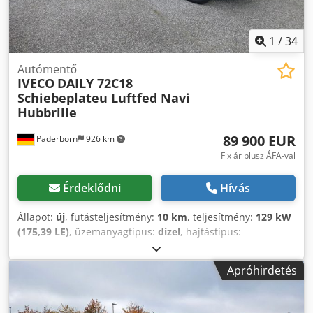
hasznos teher: 3.355 kg - * Azonnal elérhető és
elszállítható jármű - a jármű feliratozott - tengelytáv: XXXX
m - * Megtekintéshez időpont egyeztetése szükséges - *
1
/
34
Kapcsolattartó: Andreas Vogel úr * Az interneten megadott
adatok tájékoztató jellegűek. * Ezek nem minősülnek
Autómentő
IVECO
DAILY 72C18
szerződésben rögzített tulajdonságnak. * Az eladó nem
Schiebeplateu Luftfed Navi
vállal felelősséget gépelési vagy adatátviteli hibákért. * A
Hubbrille
változtatás, tévedés és közbenső értékesítés jogát
fenntartjuk. Dcjdpfxexgla Tj Ag Sjk Extra felszereltség: Kézi
89 900 EUR
Paderborn
926 km
ablakemelők, 12V / 15A csatlakozó az műszerfalon, oldalsó
aláfutásgátló. További felszereltség: EURO 2-es emissziós
Fix ár plusz ÁFA-val
norma, tengelyelrendezés: 4x2, 6 sebességes manuális
váltó, üléskárpit: szövet, vezetőfülkében: fix egyes utasülés,
Érdeklődni
Hívás
megengedett össztömeg: 7,49 t
Állapot:
új
, futásteljesítmény:
10 km
, teljesítmény:
129 kW
(175,39 LE)
, üzemanyagtípus:
dízel
, hajtástípus:
mechanikai
, össztömeg:
7 200 kg
, raktér hossza:
6 100
mm
, rakodótér szélesség:
2 180 mm
, kibocsátási osztály:
Apróhirdetés
Euro 6
, szín:
sárga
, ülések száma:
3
, Felszereltség:
ABS,
elektronikus stabilitásprogram (ESP), koromszűrő,
központi zár, légkondicionálás, navigációs rendszer
, *