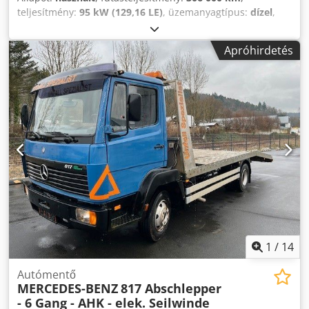
mérete: hossz 8,02 m / szélesség 2,42 m / magasság 2,75
teljesítmény:
95 kW (129,16 LE)
, üzemanyagtípus:
dízel
,
m. TÜV 2026.05-ig lejárt. Ismert hibák, a teljesség igénye
hajtástípus:
automata
, össztömeg:
3 500 kg
, első
nélkül: első gumiabroncsok közel a kopáshatárhoz.
forgalomba helyezés:
07/2012
, kibocsátási osztály:
Euro 5
,
Apróhirdetés
Fékrendszer visszajelző lámpa világít a vezetőfülkében. Az
szín:
sárga
, ülések száma:
3
, teljes hossz:
6 100 mm
, teljes
Atego azonnal indul és tisztán jár. Jól és megbízhatóan
szélesség:
1 940 mm
, teljes magasság:
2 530 mm
,
működik. 2026 júniusában saját magunk gond nélkül
Felszereltség:
ABS, elektronikus stabilitásprogram (ESP),
átszállítottuk az autópályán hosszabb úton is a vontató
koromszűrő, központi zár
, Német jármű, nemrég volt
kamiont. Ez az ajánlat kizárólag vállalkozók,
használatban, 2026/06-ig forgalomból kivonva. OMARS
szabadfoglalkozásúak és hatóságok/BOS részére érvényes.
emelővillás jármű. Villaterhelés: 530 kg. COMEUP csörlő
Tisztán magánszemélyek, végfelhasználók számára az
kábel-távvezérlővel FB-417. A képen látható 4 db
értékesítés kizárt. Az eladást megelőző eladás és tévedés
kerékgörgővel együtt. Mindkét oldalon tárolórekeszek. Euro
joga fenntartva. Nettó ár a képen látható Mercedes Atego
5-motor, 130 LE CDI / 2143 cm³ / OM651. Automata
816 Bluetec4 csúszóplatós vontatóra: 24.900,- euró!
sebességváltó (Mercedes 5 fokozatú hidrodinamikus
automata). Motor és váltó kiválóan működik. 3 ülés.
Tolatókamerarendszer színes monitorral. ABS+ASR, ESP,
elektromos ablakemelők és külső tükrök, vezetőoldali
légzsák, központi zár távirányítós kulccsal. Saját tömeg:
1
/
14
2925 kg. Megengedett össztömeg: 3500 kg. (A jármű
okmánya szerint eredeti 3500 kg össztömeg,
Autómentő
MERCEDES-BENZ
817 Abschlepper
tengelyterhelés: elöl 1850 kg / hátul 2300 kg.) A Sprinter
- 6 Gang - AHK - elek. Seilwinde
hátul ikerabroncsos! Gumiabroncsok 2022-ből, hópehely