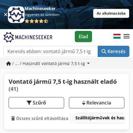
Machineseeker
Az alkalmazásba
Ingyenes az üzletben
Elad
Keresés
/ ... / Használt vontató jármű 7,5 t-ig
Vontató jármű 7,5 t-ig használt eladó
(41)
Szűrő
Relevancia
Szállítójárművek és haszo
Összes szűrő eltávolítása