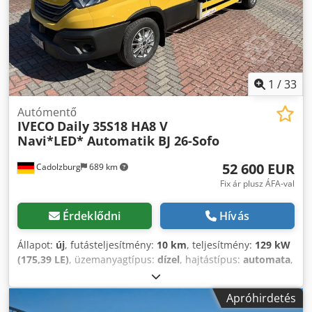
A jármű vételára tartalmazza: - 06064: Duplán erősített
parabola hátsó rugók S-modellekhez - 73024: Karos külső
tükrök 2,35 m szélességhez Felépítmény: - Alumínium
plató, 4950 mm x 2110 mm, csörlővel (4,2 t) rádiós
távvezérlővel - Vonóhorog: 3,5 t - Menetíró készülék – igény
szerint A jármű azonnal elérhető! Üdvözöljük ismét a
1
/
33
carmax24-nél! Ma lehetősége van kiválasztott, ellenőrzött
járművet vásárolni. Szakértő által minősített, kiváló
Autómentő
minőségű járműveink már 2008 óta garantálják a vásárlói
IVECO
Daily 35S18 HA8 V
elégedettséget. Ez a mindennapi filozófiánk: Ön, mint
Navi*LED* Automatik BJ 26-Sofo
ügyfél, nálunk mindig első helyen áll.
52 600 EUR
Cadolzburg
689 km
Fix ár plusz ÁFA-val
Érdeklődni
Hívás
Állapot:
új
, futásteljesítmény:
10 km
, teljesítmény:
129 kW
(175,39 LE)
, üzemanyagtípus:
dízel
, hajtástípus:
automata
,
össztömeg:
3 500 kg
, raktér hossza:
4 950 mm
, rakodótér
szélesség:
2 110 mm
, szín:
sárga
, ülések száma:
3
,
Apróhirdetés
Felszereltség:
ABS, elektronikus stabilitásprogram (ESP),