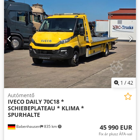
központi zár, légkondicionálás, navigációs rendszer
,
Üdvözöljük a carmax24-nél! Ma lehetősége van
megvásárolni valamelyik gondosan kiválasztott, átvizsgált
gépjárművünket. Igazságügyi szakértő által ellenőrzött,
kiváló minőségű járműveink hosszú évek óta biztosítják
ügyfeleink magas elégedettségét – 2008 óta. Ez a
mindennapi alapelvünk, hiszen Ön, mint ügyfél, a
carmax24-nél mindig az első helyen áll! Iveco Daily
35S18HA8, Euro VI E, 176 LE, 3,0 Diesel, 8 sebességes
automata sebességváltó – Új modell Műszaki adatok *
Típus: 35S18A8H * Motor: Euro VI E, 176 LE *
Hengerűrtartalom: 3,0 l * Sebességváltó: Automata *
Tengelytáv: 4100 mm * Színkód: Sárga * Megengedett
1
/
42
össztömeg: 3.500 kg * Járműkategória: Tehergépkocsi (LKW)
Dodpfx Agozpdi Ej Seck * Kiegészítő: Gumiszőnyegek Gyári
Autómentő
IVECO
DAILY 70C18 *
extrafelszereltség * 00344 – Tolatókamera * 05925 –
SCHIEBEPLATEAU * KLIMA *
Állítható, bekapcsolható sebességkorlátozó * 07629 –
SPURHALTE
Akusztikus tolatásjelző nélkül * 00744 – Hátsó ablak a
vezetőfülke hátsó falán * 06064 – Megerősített, kettős
45 990 EUR
Babenhausen
835 km
parabolarugók hátul (S modellekhez) * 08628 – Tároló a
szélvédő felett Style Csomag 3,5 S * 79336 – Daily
Fix ár plusz ÁFA-val