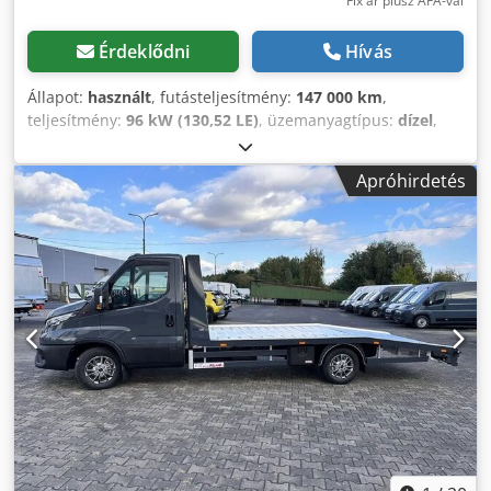
Fix ár plusz ÁFA-val
Érdeklődni
Hívás
Állapot:
használt
, futásteljesítmény:
147 000 km
,
teljesítmény:
96 kW (130,52 LE)
, üzemanyagtípus:
dízel
,
hajtástípus:
mechanikai
, össztömeg:
3 500 kg
, első
forgalomba helyezés:
12/2019
, raktér hossza:
4 700 mm
,
Apróhirdetés
rakodótér szélesség:
2 100 mm
, szín:
fehér
, ülések száma:
3
, Gyártási év:
2019
, Felszereltség:
ABS, központi zár,
légkondicionálás, összkerékhajtás
, CITROEN JUMPER / 4x2
Importált / BALESETMENTES NAGYON JÓ ÁLLAPOTBAN!
GYÁRTÁSI ÉV: 2019 FUTÁSTELJESÍTMÉNY: 147 000 km
FELSZERELTSÉG: - ABS - ELEKTROMOS TÜKÖR -
ELEKTROMOS ABLAK - KLÍMA - SZERVOKORMÁNY - 4x4
TEHERBÍRÁS: 1 500 kg MEGENGEDETT ÖSSZTÖMEG: 3 500
kg TENGELYTÁV: 400 cm ABRONCSMÉRET: 225/75R16C
FUTÓMŰ: ELÖL: RUGÓS HÁTUL: LÉGRUGÓS TELEFON: *
KUBA – LENGYEL, ANGOL, NÉMET, OLASZ * SEBASTIAN –
LENGYEL, NÉMET, OLASZ, ????? * LASZLO – MAGYAR
Djdpfxey Tgpxo Ag Ssck * COSTEL – ROMÁN (Az export
minden formalitását vállaljuk, rendszámmal együtt) *