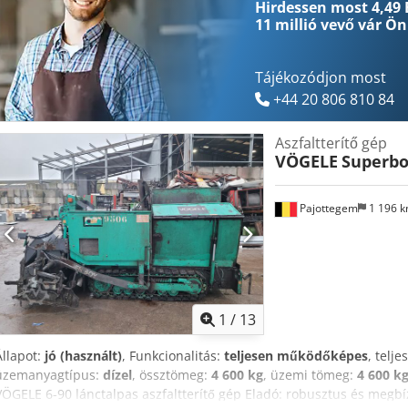
Hirdessen most 4,49 
11 millió vevő
vár Ön
Tájékozódjon most
+44 20 806 810 84
Aszfaltterítő gép
VÖGELE
Superbo
Pajottegem
1 196 
1
/
13
Állapot:
jó (használt)
, Funkcionalitás:
teljesen működőképes
, telj
üzemanyagtípus:
dízel
, össztömeg:
4 600 kg
, üzemi tömeg:
4 600 k
VÖGELE 6-90 lánctalpas aszfaltterítő gép Eladó: robusztus és megbí