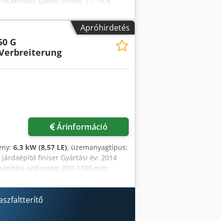
Rsa Maximális üzemi tömeg: 17–18,8
Elektromos fűtés Jó általános állapot
 RENAULT, VOLVO, SCANIA CIFA,
Apróhirdetés
T (CATERPILLAR, FIAT HITACHI,
50 G
 Verbreiterung
Árinformáció
mény:
6,3 kW (8,57 LE)
, üzemanyagtípus:
rdaépítő finiser Gyártási év: 2014
eépítési szélesség: 800-1300 mm
finisher lap
szfaltterítő