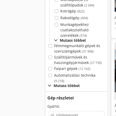
szállítópadok
(2 349)
Kotrógép
(822)
Rakodógép
(604)
Munkagépekhez
csatlakoztatható
szerelékek
(574)
Mutass többet
Fémmegmunkáló gépek és
szerszámgépek
(31 908)
Szállítójárművek és
haszongépjárművek
(27 739)
Faipari gépek
(12 162)
Automatizálási technika
(9 218)
Mutass többet
Gép részletei
Gyártó: