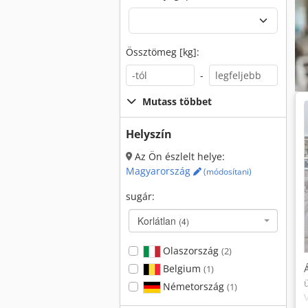
Össztömeg [kg]:
-
Mutass többet
Helyszín
Az Ön észlelt helye:
Magyarország
(módosítani)
sugár:
Korlátlan
(4)
Olaszország
(2)
Belgium
(1)
Németország
(1)