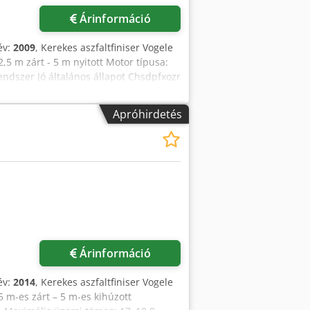
Árinformáció
év:
2009
, Kerekes aszfaltfiniser Vogele
,5 m zárt - 5 m nyitott Motor típusa:
dszer Jó általános állapot Chsdpfxozr
MERCEDES, DAF, RENAULT, VOLVO,
 FÖLDMUNKAGÉPET: CATERPILLAR, FIAT
Apróhirdetés
Árinformáció
év:
2014
, Kerekes aszfaltfiniser Vogele
5 m-es zárt – 5 m-es kihúzott