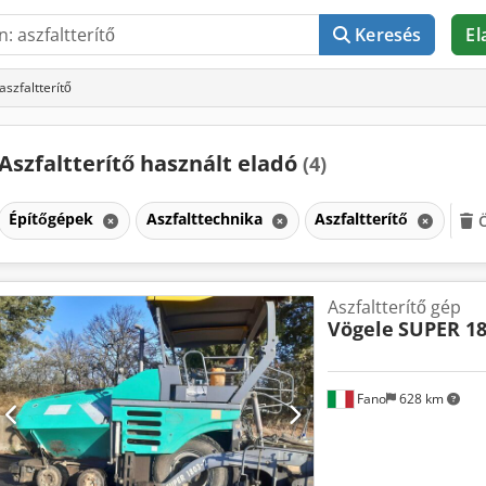
Keresés
El
aszfaltterítő
Aszfaltterítő használt eladó
(4)
Építőgépek
Aszfalttechnika
Aszfaltterítő
Ö
Aszfaltterítő gép
Vögele
SUPER 18
Fano
628 km