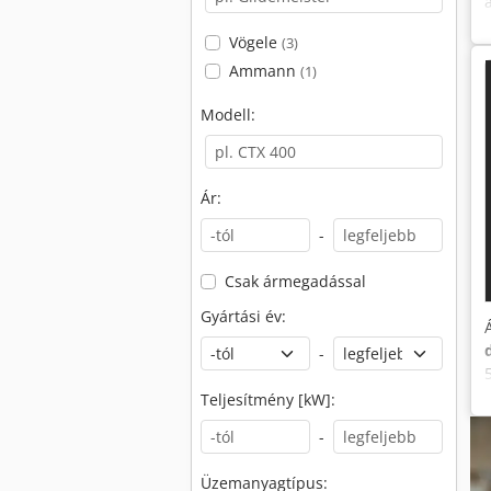
Vögele
(3)
Ammann
(1)
Modell:
Ár:
-
Csak ármegadással
Gyártási év:
-
Teljesítmény [kW]:
-
Üzemanyagtípus: