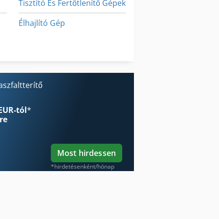
Tisztító És Fertőtlenítő Gépek
Élhajlító Gép
Élzáró Gép
Építési És Bontási Hulladékot
szfaltterítő
EUR-tól
*
re
Most hirdessen
*hirdetésenként/hónap