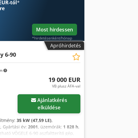
EUR-tól
*
re
Most hirdessen
*hirdetésenként/hónap
Apróhirdetés
y 6-90
km
19 000 EUR
VB plusz ÁFA-val
Ajánlatkérés
elküldése
esítmény:
35 kW (47,59 LE)
,
g
, Gyártási év:
2001
, üzemórák:
1 828 h
,
zható VÖGELE 6-90 aszfaltterítő gép,