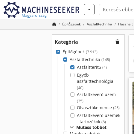
Magyarország
Építőgépek
Aszfalttechnika
Használt 
Kategória
Építőgépek
(7 913)
Aszfalttechnika
(148)
Aszfaltterítő
(4)
Egyéb
aszfalttechnológia
(40)
Aszfaltkeverő üzem
(35)
Olvasztókemence
(25)
Aszfaltkeverő üzemek
- tartozékok
(8)
Mutass többet
Munkapadok és