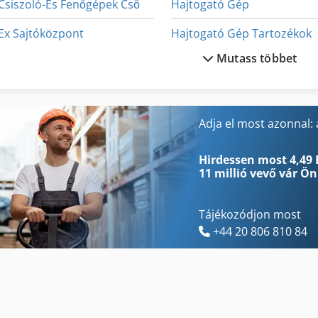
Csiszoló-És Fenőgépek Cső
Hajtogató Gép
Ex Sajtóközpont
Hajtogató Gép Tartozékok
Mutass többet
Fa Szárító Berendezés
Hsc 20 Linear
Fejező És Gérvágó Fűrész
Idx 23
Feldolgozó És Anyatej Kiegészítő 22
Lé Sajtó
Adja el most azonnal: a
Fngj 20
Neophot 2
Hirdessen most 4,49 
11 millió vevő
vár Ön
Tájékozódjon most
+44 20 806 810 84