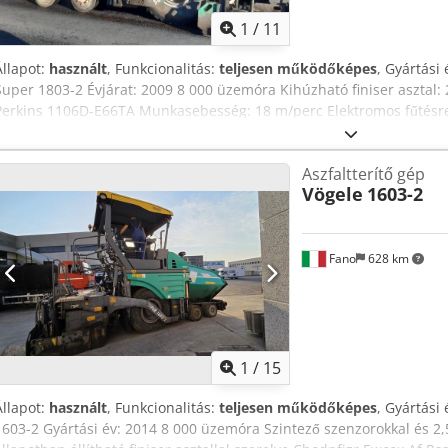
1
/
11
Állapot:
használt
, Funkcionalitás:
teljesen működőképes
, Gyártási 
Super 1803-2 Évjárat: 2009 8 000 üzemóra Kihúzható finiser asztal: 2
Perkins 1106D-E66TA Munkasebesség: 18 m/perc Elektromos fűtésren
Ewio Af Roa BESZÁMÍTUNK BÁRMILYEN MÁRKA TEHERAUTÓT, MAN, 
SCANIA, CIFA, SERMAC, PUTZMEISTER FELÉPÍTMÉNNYEL; VALAMINT
Aszfaltterítő gép
HITACHI, KOMATSU
Vögele
1603-2
Fano
628 km
1
/
15
Állapot:
használt
, Funkcionalitás:
teljesen működőképes
, Gyártási 
1603-2 Gyártási év: 2014 8 000 üzemóra Szintező szenzorokkal és 2,