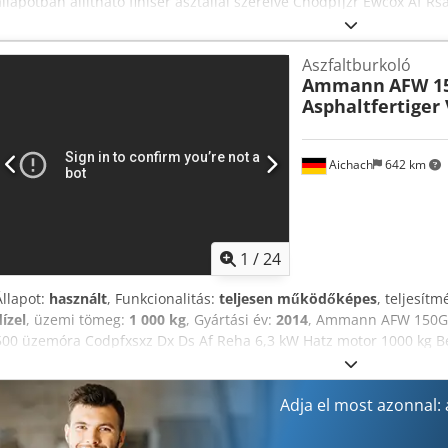
állapotban állítható finiser asztallal szerelve Chodpfjzr Ewcox Af 
tonna Motor típusa: Perkins 1104D-E44TA Munkasebesség: 18 m/perc 
BESZÁMÍTUNK BÁRMELY MÁRKÁJÚ JÁRMŰVET: MAN, MERCEDES, DAF,
Aszfaltburkoló
SERMAC, PUTZMEISTER FELSZERELÉSSEL, ILLETVE FÖLDMUNKAGÉPEKE
Ammann
AFW 1
KOMATSU) IS
Asphaltfertiger
Aichach
642 km
1
/
24
Állapot:
használt
, Funkcionalitás:
teljesen működőképes
, teljesít
dízel
, üzemi tömeg:
1 000 kg
, Gyártási év:
2014
, Ammann AFW 150G já
500 üzemóra Codpfxsxz Dx Ds Af Reha 6,3 kW Hatz motor 1000 kg B
Szélesíthető 1650 mm-ig Fűtés Mechanikus szélesítések Hidraulikus 
Adja el most azonnal: a