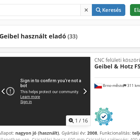
Keresés
El
Geibel használt eladó
(33)
CNC felületi köszö
Geibel & Hotz
FS
Brno-město
311 k
1
/
16
Állapot:
nagyon jó (használt)
, Gyártási év:
2008
, Funkcionalitás:
tel
állapotban van. Csiszolási hossz: 600 mm Csiszolási szélesség: 4