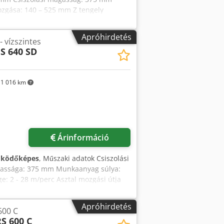
ozgása: 140 – 525 mm Z tengely
 ford./perc Csiszolótárcsa (standard):
Apróhirdetés
- vízszintes
S 640 SD
1 016 km
Árinformáció
űködőképes
, Műszaki adatok Csiszolási
gassága: 375 mm Munkaanyag súlya:
e: 2 - 28 m/perc Asztal mozgási útja
rcsa mérete: 300 x 50 x 76,2 mm
 energiaigény: 11 kW Gép súlya (kb.):
Apróhirdetés
600 C
mációk CNC-vezérelt, nagy pontosságú
S 600 C
tás: elektromechanikus