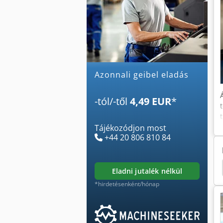
Azonnali geibel eladás
-tól/-től
4,49 EUR
*
Tájékozódjon most
+44 20 806 810 84
chudin Kellenberger Mikrosa
Studer
Karstens
eladni jutalék nélkül
*hirdetésenként/hónap