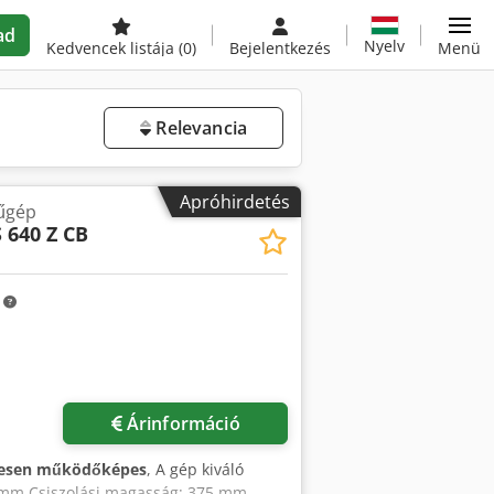
ad
Nyelv
Kedvencek listája
(0)
Bejelentkezés
Menü
Relevancia
Apróhirdetés
rűgép
 640 Z CB
m
Árinformáció
jesen működőképes
, A gép kiváló
00 mm Csiszolási magasság: 375 mm