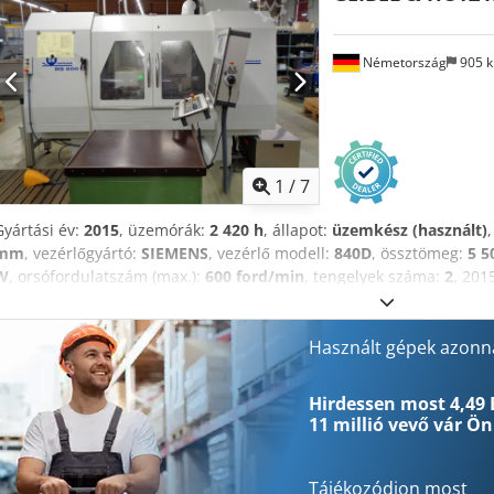
Elektromágneses asztal 600 x 400 mm, mágneses erő szabályozással
mágnespólusváltással a demagnetizáláshoz Felszereltség: Részleges z
Németország
905 
rakodáshoz, tolóajtóval Tisztító készlet a munkaterület tisztításához
prizma karhoz, egyetlen kristályos gyémánttal, MK 0 A csiszolóteng
konstans vezérléssel Univerzális papírszűrő automatika UPF 100, tart
kenőanyag szivattyú, 20 liter/perc, 1,5 bar nyomáson Géplámpa Csisz
1
/
7
Gyártási év:
2015
, üzemórák:
2 420 h
, állapot:
üzemkész (használt)
mm
, vezérlőgyártó:
SIEMENS
, vezérlő modell:
840D
, össztömeg:
5 5
W
, orsófordulatszám (max.):
600 ford/min
, tengelyek száma:
2
, 201
a GEIBEL & HOTZ RS 600 C 275 mm maximális lengőátmérővel és 60
5,5 kW teljesítményű köszörűorsó-motorral van felszerelve, és 700 é
fordulatszámmal működik. Ha kiváló minőségű köszörülési képessége
Használt gépek azonna
általunk eladásra kínált GEIBEL & HOTZ RS 600 C gépet. További rész
kapcsolatot. • Középponti távolság: 600 mm • Középpont magasság:
Hirdessen most 4,49 
Maximális lengési átmérő: 275 mm • Max: 100 kg • Maximális munk
11 millió vevő
vár Ön
szorítóeszközökkel együtt)Munkadarab-orsó • Kúpos: MK4 és KK5Fa
csavaros nyomórugó • Működés: Kézi működtetés kézi karral • Lökh
• Elrendezés: . • Motor teljesítménye: 5,5 kW • Sebesség: 700-2100 
Tájékozódjon most