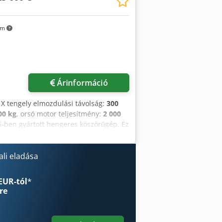
 és automatikus Crodpfxjzrtnio Ak Ejf
árt burkolat, felül nyitott a
km
, kézi impulzusos szórófejjel Tartó a
ely fordulatszámának szabályozása V-
ály kapacitása kb. 280 liter Hűtő-
olótárcsák és tárcsatartók nélkül.
Árinformáció
, X tengely elmozdulási távolság:
300
00 kg
, orsó motor teljesítmény:
2 000
5-ben gyártott hengeres köszörűgép. Ez
0 mm középtávolsággal rendelkezik.
s 2100 fordulat/perc közötti
kre vágyik, vegye fontolóra az
li eladása
letekért vegye fel velünk a
 140 mm Cedpeyzn Dmofx Ak Ejrf •
EUR-tól
*
adarab-nyomaték (repülés): 40 Nm (a
re
rokcsapágy • Rendszer: Hengeres
ossz: kb. 40 mm • Kúp: MK4Köszörűorsó
fordulat/perc • Csapágyazás: Csapágyak: