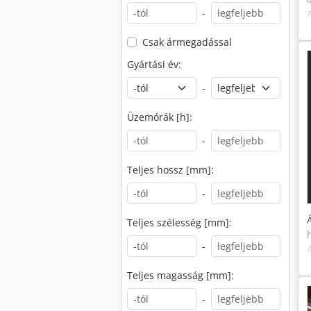
-
Csak ármegadással
Gyártási év:
-
Üzemórák [h]:
-
Teljes hossz [mm]:
-
Teljes szélesség [mm]:
-
Teljes magasság [mm]:
-