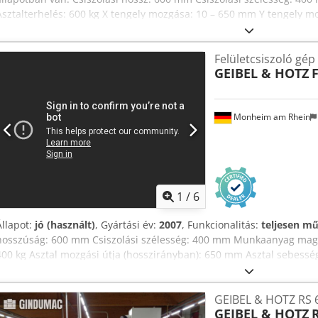
Asztalterhelés: 600 kg X tengely mozgása: 10 – 650 mm Y tengely m
mozgása: 400 mm C tengely – csiszolóorsó fordulatszáma: 1000–3180
Csdezlguvopfx Ak Eerf 300 x 50 x 76,2 mm
Felületcsiszoló gép 
GEIBEL & HOTZ
F
Monheim am Rhein
1
/
6
Állapot:
jó (használt)
, Gyártási év:
2007
, Funkcionalitás:
teljesen m
hosszúság: 600 mm Csiszolási szélesség: 400 mm Munkaanyag ma
400 kg Asztal mozgási útja (hosszirányban): 650 mm Asztal sebesség
(keresztrányban): 400 mm Sebesség: 100 - 1000 mm/perc Csiszolótá
Csiszolótengely-hajtás: 3,7 kW Kerületi sebesség: 10 - 32 m/s Teljes
GEIBEL & HOTZ RS 
2,1 t Szükséges helyigény (kb.): 2,95 x 2,65 x 2,47 m További infor
GEIBEL & HOTZ
R
síkcsiszoló gép Asztal-hajtás: hidraulikus Keresztrányú mozgás-haj