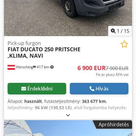
1
/
15
Pick-up furgon
FIAT
DUCATO 250 PRITSCHE
,KLIMA, NAVI
6 900 EUR
Hörsching
417 km
7 900 EUR
Fix ár plusz ÁFA-val
Érdeklődni
Hívás
Állapot:
használt
, futásteljesítmény:
363 677 km
,
teljesítmény:
96 kW (130,52 LE)
, első forgalomba helyezés:
02/2015
, üzemanyagtípus:
dízel
, saját tömeg:
1 895 kg
,
maximális teherbírás:
1 530 kg
, össztömeg:
3 500 kg
,
Apróhirdetés
tengelyelrendezés:
2 tengely
, tengelytáv:
3 450 mm
,
hajtástípus:
mechanikai
, kibocsátási osztály:
Euro 5
,