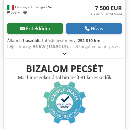
7 500 EUR
Cazzago di Pianiga - Ve
602 km
Fix ár plusz ÁFA-val
Érdeklődni
Hívás
Állapot:
használt
, futásteljesítmény:
292 810 km
,
teljesítmény:
96 kW (130,52 LE)
, első forgalomba helyezés:
06/2018
, üzemanyagtípus:
dízel
, össztömeg:
3 300 kg
, szín:
fehér
, hajtástípus:
mechanikai
, Megengedett össztömeg:
3300 kg Dedpozrp Npsfx Acbeck
BIZALOM PECSÉT
Machineseeker által hitelesített kereskedők