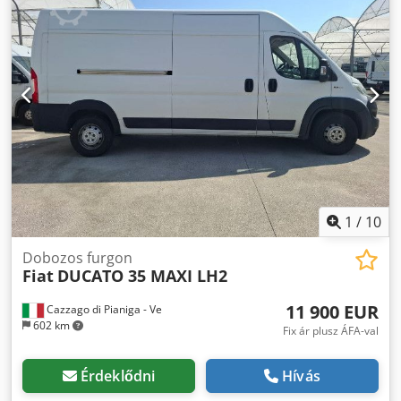
felfüggesztés:
acél
, teljes hossz:
2 100 mm
, teljes
szélesség:
2 270 mm
, teljes magasság:
5 740 mm
,
maximális sebesség:
155 km/h
, Felszereltség:
ABS,
központi zár, légkondicionálás, navigációs rendszer,
teherautó regisztráció
, FIAT Ducato 250 platós | 3 ülés |
klíma | multifunkciós kormány, rádió | Bluetooth | 130 LE
| osztrák jármű | Raktér méretei: H: 3,25 m, Sz: 2,05 m,
oldalfalmagasság: 40 cm | szerszámosláda | Az elírás,
hibák és előzetes értékesítés jogát fenntartjuk
Dodpfsyxghrox Acbock
1
/
10
Dobozos furgon
Fiat
DUCATO 35 MAXI LH2
11 900 EUR
Cazzago di Pianiga - Ve
602 km
Fix ár plusz ÁFA-val
Érdeklődni
Hívás