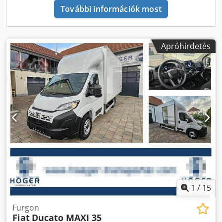
További információk most
Apróhirdetés
1
/
15
Furgon
Fiat
Ducato MAXI 35