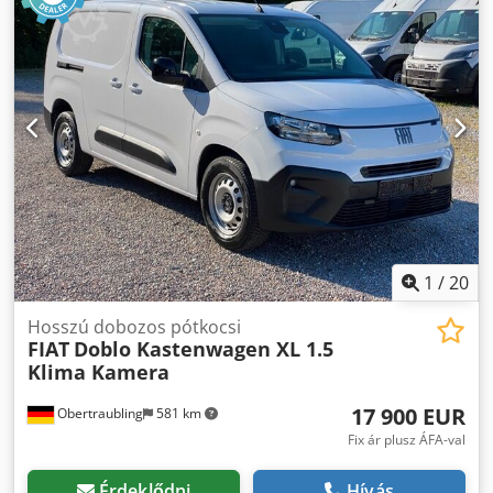
1
/
20
Hosszú dobozos pótkocsi
FIAT
Doblo Kastenwagen XL 1.5
Klima Kamera
17 900 EUR
Obertraubling
581 km
Fix ár plusz ÁFA-val
Érdeklődni
Hívás