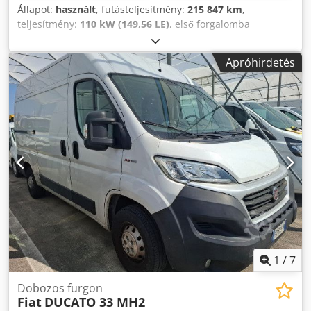
Állapot:
használt
, futásteljesítmény:
215 847 km
,
teljesítmény:
110 kW (149,56 LE)
, első forgalomba
helyezés:
06/2018
, üzemanyagtípus:
dízel
, össztömeg:
3 500 kg
, szín:
fehér
, hajtástípus:
mechanikai
,
Apróhirdetés
Megengedett össztömeg: 3500 kg Djdpezrp Niefx Acbjck
1
/
7
Dobozos furgon
Fiat
DUCATO 33 MH2