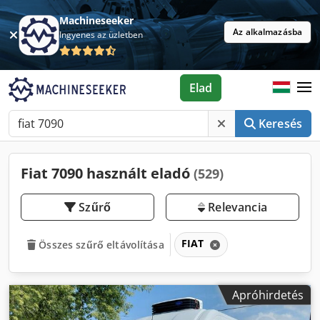
Machineseeker
Az alkalmazásba
Ingyenes az üzletben
Elad
Keresés
Fiat 7090 használt eladó
(529)
Szűrő
Relevancia
FIAT
Összes szűrő eltávolítása
Apróhirdetés