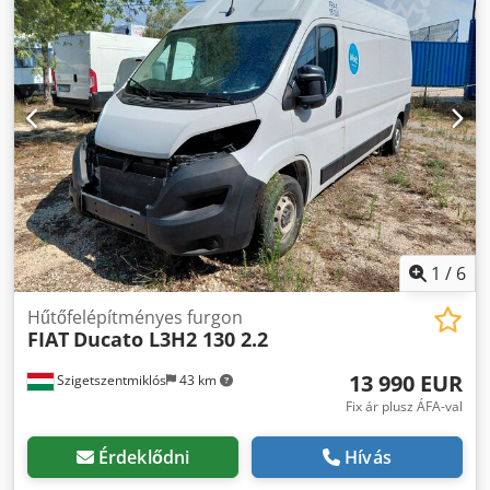
1
/
6
Hűtőfelépítményes furgon
FIAT
Ducato L3H2 130 2.2
13 990 EUR
Szigetszentmiklós
43 km
Fix ár plusz ÁFA-val
Érdeklődni
Hívás