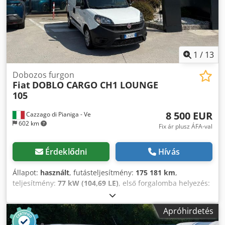
1
/
13
Dobozos furgon
Fiat
DOBLO CARGO CH1 LOUNGE
105
8 500 EUR
Cazzago di Pianiga - Ve
602 km
Fix ár plusz ÁFA-val
Érdeklődni
Hívás
Állapot:
használt
, futásteljesítmény:
175 181 km
,
teljesítmény:
77 kW (104,69 LE)
, első forgalomba helyezés:
06/2022
, üzemanyagtípus:
dízel
, össztömeg:
586 kg
, szín:
fehér
, hajtástípus:
mechanikai
, Megengedett össztömeg:
Apróhirdetés
586 kg Dedpeziw R Ajfx Acbeck