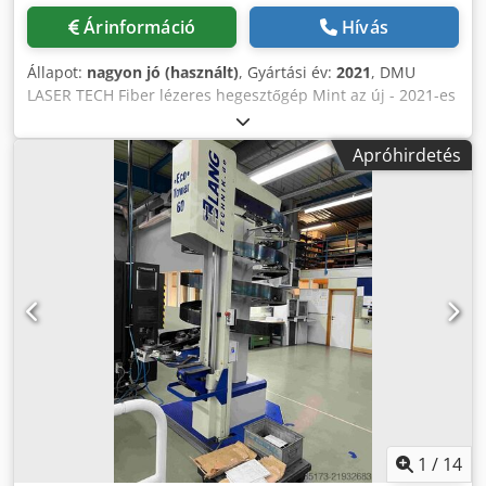
teljesítménye kW: 34 / 28 Orsó forgatónyomaték Nm: 110
Árinformáció
Hívás
Szerszámrendszer: Szerszám befogás: HSK-A63
Szerszámok száma tárban: 120 Max. szerszámátmérő mm:
Állapot:
nagyon jó (használt)
, Gyártási év:
2021
, DMU
80 Max. szerszámhossz mm: 550 Max. szerszámsúly kg: 12
LASER TECH Fiber lézeres hegesztőgép Mint az új - 2021-es
Span-Span idő mp: 2,9 Felszereltség: Elektronikus
év. 1 Kw MT 1000P Komplett kábellel és zseblámpával.
kézikerék Forgácsszállító Forgó üvegek Mosópisztoly Jelző
Dkjdev Amxmjpfx Adgjr
Apróhirdetés
lámpa Szerszámtörés-szonda 3D quickSET Munkatér
világítás CE-megfelelőség Légfúvásos hűtés az orsón
keresztül, M-funkcióval vezérelhető MPC – gépvédelmi
vezérlés Papírszalag szűrő Heidenhain TS640 infravörös
tapintó Blum lézeres szerszámmérés Taper clean kefe
Blum lézer NT Hybrid Kör alakú raklaptároló (RPS 5)
Heidenhain TS 640 mérőtapintó Gyártási csomag Belső
hűtés 40 BAR Hűtés: Hűtőfolyadék-ellátás orsón keresztül
bar: 40 BAR Tartálykapacitás liter: 980 Dedpfx
Aowhdhzjdgjkr Magasnyomású hűtés bar: 40 BAR Gép
üzemidő: Bekapcsolt órák: 95.210 Összes teljesítményigény
kVA: 68 Működési idő: 44.971 Alapgép: Méretek/Súly: Hossz
mm: 5.866 Szélesség mm: 4.196 Magasság mm: 2.547 Súly
kg: 12.000.
1
/
14