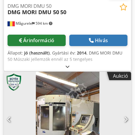
DMG MORI DMU 50
DMG MORI DMU 50
50
Măgurele
594 km
Árinformáció
Hívás
Állapot:
jó (használt)
, Gyártási év:
2014
, DMG MORI DMU
50 Műszaki jellemzők ennél az 5 tengelyes
megmunkálóközpontnál Gyártó: DMG Típus: DMU-50
Gyártási év: 2014 3D CNC vezérlés: HEIDENHAIN ITNC530
Aukció
SMART NC Képernyő típusa: DMG ERGOLINE®️ CONTROL
19” NC forgó-billentő asztal (szimultán): TARTOZÉK Asztal
mérete: 630×500 mm Maximális terhelhetőség az asztalon:
250 kg / paletta Forgóasztal (C tengely): 0,001º (±360º)
Tengelyek Hosszanti elmozdulás (X tengely): 500 mm
Keresztirányú elmozdulás (Y tengely): 450 mm Függőleges
elmozdulás (Z tengely): 400 mm Gyorstovábbítás (X/Y/Z
tengely): 42.000 mm/perc Munkatovábbítás (X/Y/Z tengely):
10.000 mm/perc Billentési tartomány (B tengely): -5º/+110º