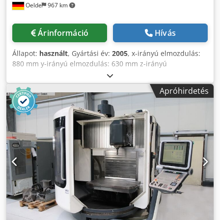
Oelde
967 km
Árinformáció
Hívás
Állapot:
használt
, Gyártási év:
2005
, x-irányú elmozdulás:
880 mm y-irányú elmozdulás: 630 mm z-irányú
elmozdulás: 630 mm Dedpfxsvn Ur Es Adgekr vezérlés:
Heidenhain iTNC 530 főorsó fordulatszám-tartomány max.:
Apróhirdetés
18 000 ford/perc főorsó hajtási teljesítmény: 28 / 19 kW
max. nyomaték: 121 / 82 Nm szerszámbefogás: HSK-A 63
forgatható B-tengely: +30° / -120° asztalfelfogó felület: Ø
700 / 1 250 x 700 mm max. asztalterhelés: 650 kg
forgatható C-tengely: 360° max. munkadarab átmérő: 850
mm max. munkadarab magasság: 550 mm szerszámhelyek
száma: 32 pozíció szerszámbefogás: HSK-A 63 max.
szerszámátmérő: 80 mm max. szerszámátmérő szabad
szomszédos hellyel: 160 mm max. szerszámsúly: 8,0 kg
csereidő (forgács-forgács): 10 mp előtolási sebesség max.:
30 000 mm/perc gyorsjárat: 30 m/perc gyorsulás: 5 m/s²
összes teljesítményigény: 48 kVA gép tömege kb.: 14,0 t
helyigény kb.: 6,5 x 5,0 x 2,9 m 5 tengelyes CNC