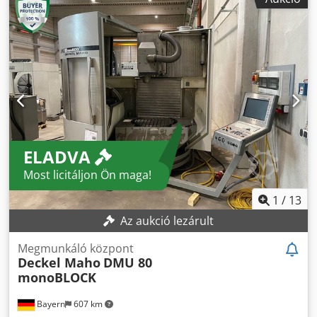
/ 15 kW Max. nyomaték 130 / 87 Nm Szerszámtartó HSK-
A63 Forgatható NC: ° Asztal befogási területe 1000 x 600
mm T-hornyok 9 x 14 x 63 mm Asztal átmérője 600 mm
Forgatható C: 360° Max. asztalterhelés 500 kg
Szerszámpozíciók száma: 60 pozíció Dedowpw E Nepfx
Adgskr HSK-A63 szerszámtartó Teljes teljesítményigény: 40
kVA Gép súlya: kb. 11,0 t Helyigény: kb. 4,5 x 4,5 x 3,5 m
CNC univerzális megmunkálóközpont DECKEL MAHO - DMU
60 monoBLOCK - 5 tengely - NC körasztal - Forgatható
marófej
ELADVA
Most licitáljon Ön maga!
1
/
13
Az aukció lezárult
Megmunkáló központ
Deckel Maho
DMU 80
monoBLOCK
Bayern
607 km