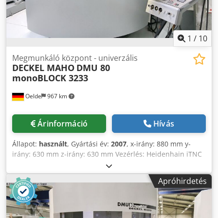
megmunkálóközpont, univerzális DECKEL MAHO - DMU 60
monoBLOCK - Forgatható marófej Dkodpfeyz Dcfox Adgor -
Trópusi csomag
1
/
10
Megmunkáló központ - univerzális
DECKEL MAHO
DMU 80
monoBLOCK 3233
Oelde
967 km
Árinformáció
Hívás
Állapot:
használt
, Gyártási év:
2007
, x-irány: 880 mm y-
irány: 630 mm z-irány: 630 mm Vezérlés: Heidenhain iTNC
530 Főorsó fordulatszám-tartomány max.: 18.000 ford./perc
Főorsó hajtási teljesítmény: 28 / 19 kW Max.
Apróhirdetés
forgatónyomaték: 121 Nm Szerszám befogás: HSK-A 63
Billenthető B-tengely: +30° / -120° Asztalfelület: Ø 700 /
1.250 x 700 mm Max. asztalterhelés: 650 kg Forgatható C-
tengely: 360° Szerszámhelyek száma: 2x16 pozíció