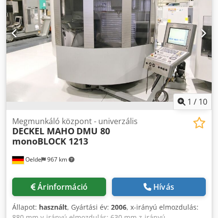
Szerszám befogás: HSK-A 63 Max. szerszámátmérő: 80 mm
Max. szerszámátmérő szabad szomszédos hely esetén: 130
mm Max. szerszámsúly: 8,0 kg Max. szerszámhossz: 315
mm Max. előtolási sebesség: 30.000 mm/perc Gyorsjárat:
30 m/perc Teljes energiaigény: 48 kVA Gép súlya kb.: 14,0 t
Helyigény kb.: 4,5 x 4,0 x 2,6 m 5 tengelyes CNC
megmunkálóközpont, univerzális DECKEL MAHO - DMU 80
monoBLOCK Dedoyaci Tepfx Adgskr - NC körasztal (C-
tengely) integrálva a fixasztalba - Billenő marófej (B-
tengely)
1
/
10
Megmunkáló központ - univerzális
DECKEL MAHO
DMU 80
monoBLOCK 1213
Oelde
967 km
Árinformáció
Hívás
Állapot:
használt
, Gyártási év:
2006
, x-irányú elmozdulás:
880 mm y-irányú elmozdulás: 630 mm z-irányú