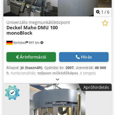
1
/
6
Univerzális megmunkálóközpont
Deckel Maho
DMU 100
monoBlock
Karlsbad
841 km
Árinformáció
Hívás
Állapot:
jó (használt)
, Gyártási év:
2007
, üzemórák:
48 000
h
, Funkcionalitás:
teljesen működőképes
, X tengely
elmozdulási távolság:
1 250 mm
, Y tengely
mozgástávolsága:
710 mm
, Z-tengely elmozdulási távolság:
Apróhirdetés
710 mm
, vezérlőgyártó:
Heidenhain
, vezérlő modell:
MillPlus
, össztömeg:
10 500 kg
, orsó fordulatszám (min.):
20 ford/min
, orsófordulatszám (max.):
12 000 ford/min
,
orsó üzemóra:
17 800 h
, hűtőfolyadék-ellátás:
40 rúd
,
orsóorr:
SK40
, szerszámtárban lévő férőhelyek száma:
60
,