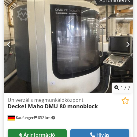
Apróhirdetés
fokozatmentes: 18.000 ford/perc Előtolás x/y/z -
fokozatmentes: 0 - 30.000 mm/perc Dkedpfx Ajy Tyzuodger
Gyorsjárat: 30 m/perc Szerszámtárhelyek száma: 2 x 12
Szerszám átmérő teljes töltöttség mellett: 130 mm
Legnagyobb szerszámhossz: 315 mm Max. szerszámtömeg:
8 kg Belső hűtőfolyadék ellátás: 40 bar Vezérlés:
HEIDENHAIN Vezérlés: MillPlus iT Asztalterhelés max.: 500
kg Teljes teljesítményigény: 52 kVA Gép tömege kb.: 6,5 t
Gép méretei H x Sz x M: 3,40 x 1,86 x 2,42 m Tartozékok:
HEIDENHAIN mérőtapintó TS 640; elektronikus kézikerék,
mechanikus gépsatu (pofaszélesség 160 mm),
forgácsszállító, hűtőberendezés szalagszűrő rendszerrel
1
/
7
Univerzális megmunkálóközpont
Deckel Maho
DMU 80 monoblock
Kaufungen
852 km
Árinformáció
Hívás