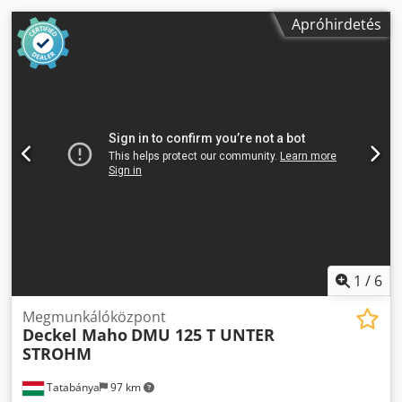
Apróhirdetés
1
/
6
Megmunkálóközpont
Deckel Maho
DMU 125 T UNTER
STROHM
Tatabánya
97 km