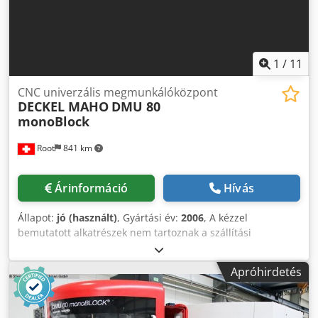
1
/
11
CNC univerzális megmunkálóközpont
DECKEL MAHO
DMU 80
monoBlock
Root
841 km
Árinformáció
Hívás
Állapot:
jó (használt)
, Gyártási év:
2006
, A kézzel
bemutatott alkatrészek nem tartoznak a szállítási
csomaghoz. Dkedpfx Adezk U Unoger A gép jó műszaki
állapotban van.
Apróhirdetés