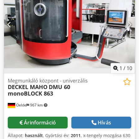
1
/
10
Megmunkáló központ - univerzális
DECKEL MAHO
DMU 60
monoBLOCK 863
Oelde
967 km
Árinformáció
Hívás
Állapot:
használt
, Gyártási év:
2011
, x-tengely mozgása 630