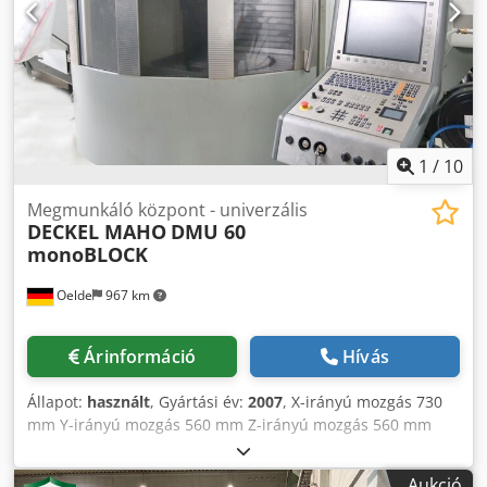
megmunkálóközpont DECKEL MAHO - DMU 60 monoBLOCK
- 4 tengely (+ NC körasztal) - Forgatható marófej - Főorsó
felújítva - ÚJ X,Y,Z vezetékek - ÚJ golyósorsók (KGT) - ÚJ
harmonikavédő az X-tengelyen
1
/
10
Megmunkáló központ - univerzális
DECKEL MAHO
DMU 60
monoBLOCK
Oelde
967 km
Árinformáció
Hívás
Állapot:
használt
, Gyártási év:
2007
, X-irányú mozgás 730
mm Y-irányú mozgás 560 mm Z-irányú mozgás 560 mm
Vezérlés: Heidenhain iTNC 530 Fordulatszámtartomány -
főorsó max. 18 000 ford/perc Hajtásteljesítmény - főorsó 10
Aukció