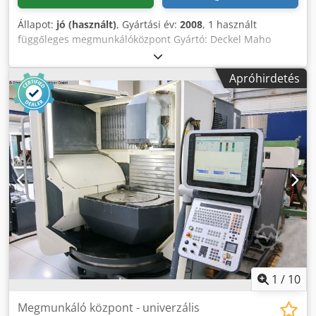
Állapot:
jó (használt)
, Gyártási év:
2008
, 1 használt
függőleges megmunkálóközpont Gyártó: Deckel Maho
Típus: DMU 80 monoblock Gyártási év: 2008 Vezérlés: ITNC
530 Műszaki adatok X-irányú elmozdulás: 980 mm Y-irányú
Apróhirdetés
elmozdulás: 630 mm Z-irányú elmozdulás: 630 mm
Vezérlés: iTNC 530 Teljes teljesítményigény: 10 / 15 kW Gép
tömege kb.: 9,5 t Helyigény kb.: 4*4*2,5 m További
információk Felszereltség: Elektronikus kézikerék Működési
mód 4 Kézi forgatható marófej Motorspindel 12 000
ford/perc Dsdpfexa Eudjx Adgjkr SK 40 / feszítés DIN 69872
32 szerszámos tár Fix asztal 1250 x 700 mm Forgácsszállító
Hűtőrendszer
1
/
10
Megmunkáló központ - univerzális