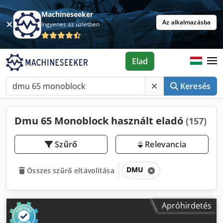
Machineseeker
Az alkalmazásba
Ingyenes az üzletben
Elad
Keresés
Dmu 65 Monoblock használt eladó
(157)
Szűrő
Relevancia
DMU
Összes szűrő eltávolítása
Apróhirdetés