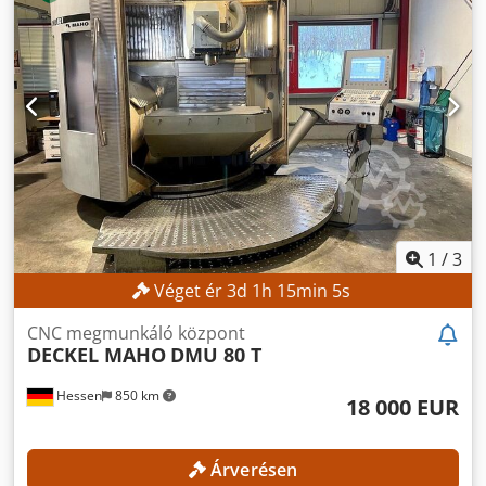
eladás a legmagasabb ajánlat alapján! MŰSZAKI ADATOK
Dksdpfxozpxdws Adgjr X tengely mozgástartománya: 630
mm Y tengely mozgástartománya: 560 mm Z tengely
mozgástartománya: 560 mm Szerszámtár kapacitása: 24
Szerszámtartó: SK 40 C tengely forgási tartománya: 360°
Asztal rögzítési felülete: 600 x 1000 mm Asztal átmérője:
600 mm Asztal maximális terhelhetősége: 350 kg Asztal
súlya: 800 kg T-hornyok száma: 8 / 1 T-hornyok szélessége:
14 H12 / 14 H7 T-hornyok tengelytávolsága: 63 mm GÉP
ADATOK Tengelyek száma: 5 (3+2) FELSZERELTSÉG NC
vezérlésű, forgatható marófej (B tengely) NC forgóasztal,
beépítve a fix asztalba (C tengely)
1
/
3
Véget ér
3
d
1
h
15
min
3
s
CNC megmunkáló központ
DECKEL MAHO
DMU 80 T
Hessen
850 km
18 000 EUR
Árverésen