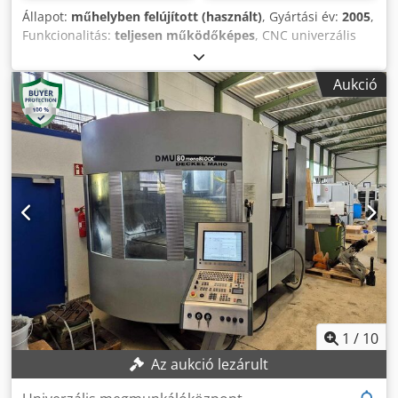
Állapot:
műhelyben felújított (használt)
, Gyártási év:
2005
,
Funkcionalitás:
teljesen működőképes
, CNC univerzális
maró- és fúróberendezés DECKEL MAHO DMU 80
monoBlock Heidenhain iTNC 530 pálya-vezérléssel Gyártási
Aukció
év: 2005 Mozgástartomány: X 980 mm, Y 630 mm, Z 630
mm Fordulatszám-tartomány: 0 – 18.000 ford/perc,
fokozatmentes (HSK 63) A következő tartozékokkal: Fix
szögasztal 1250 mm x 700 mm felfogólappal Heidenhain
3D érintőmérő BLUM lézeres szerszámmérő a
munkatérben Vertikális szerszámcserélő 32 tárhellyel (HSK
63) Teljes védőburkolat tolóajtókkal és belső világítással
Elektronikus kézikerék Üzemmód 3 + 4 Forgácsszállító
Hűtőberendezés 3 db magasságban állítható gépláb
Dksdpfxsy A Sf Rs Adgjr Orsóhűtő Kapcsolószekrényhűtő
(Rittal) Kezelési útmutatók
1
/
10
Az aukció lezárult