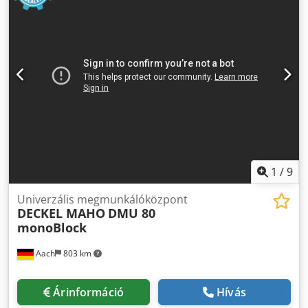
1
/
9
Univerzális megmunkálóközpont
DECKEL MAHO
DMU 80
monoBlock
Aach
803 km
Árinformáció
Hívás