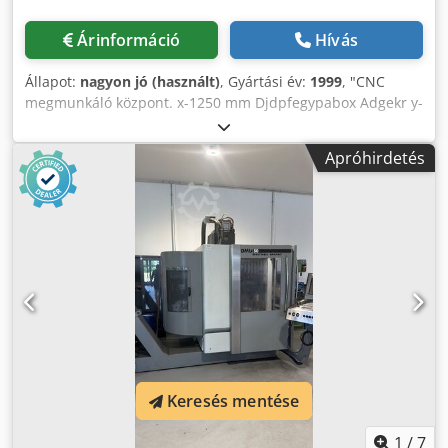
Árinformáció
Hívás
Állapot:
nagyon jó (használt)
, Gyártási év:
1999
, "CNC
megmunkáló központ. x-1250 mm Djdpfegypabox Adgekr y-
880 mm z- 800 mm Főorsó: Sebességtartomány - főorsó
max. 12 000 perc / -1 Meghajtó teljesítmény - főorsó 15/10
Apróhirdetés
kW Az asztal felülete 1500 x 1050 mm Szerszámhelyek
száma :30 db."
Keresés mentése
1
/
7