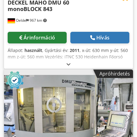
DECKEL MAHO
DMU 60
monoBLOCK 843
Oelde
967 km
Árinformáció
Hívás
Állapot:
használt
, Gyártási év:
2011
, x-út: 630 mm y-út: 560
mm z-út: 560 mm Vezérlés: iTNC 530 Heidenhain Főorsó
fordulatszám-tartomány max.: 12.000 ford./perc Főorsó
hajtás teljesítmény: 10 / 15 kW Max. forgatónyomaték: 130 /
Apróhirdetés
87 Nm Szerszámfelfogatás: HSK-A 63 NC-forgatható: °
Asztal felfogó felülete: 1.000 x 600 mm Asztal átmérője: Ø
600 mm T-horonyszám/típusa: 1x 14 x H7, 8x 14 H12 Max.
asztalterhelés: 500 kg C-tengely elforgatható: 360°
Szerszámhelyek száma: 2x12 (24) pozíció
Szerszámfelfogatás: HSK-A 63 Max. szerszámátmérő: 80
mm Szomszédos szabad hely esetén max.
szerszámátmérő: 130 mm Max. szerszámsúly: 8,0 kg Max.
szerszámhossz: 315 mm Teljes teljesítményigény: 45 kVA
Gép súlya: kb. 6,8 t Helyigény: kb. 4,5 x 4,5 x 2,5 m CNC