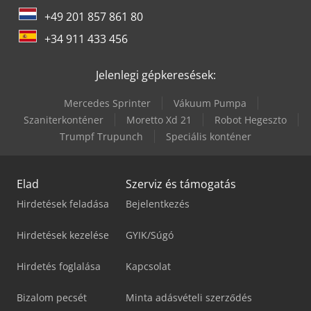
+49 201 857 861 80
+34 911 433 456
Jelenlegi gépkeresések:
Mercedes Sprinter
Vákuum Pumpa
Szaniterkonténer
Moretto Xd 21
Robot Hegeszto
Trumpf Trupunch
Speciális konténer
Elad
Szerviz és támogatás
Hirdetések feladása
Bejelentkezés
Hirdetések kezelése
GYIK/Súgó
Hirdetés foglalása
Kapcsolat
Bizalom pecsét
Minta adásvételi szerződés