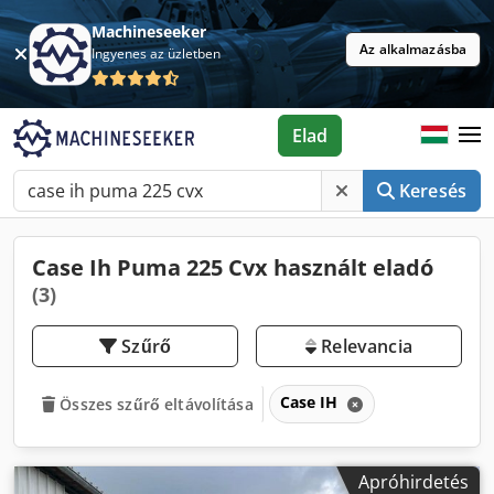
Machineseeker
Az alkalmazásba
Ingyenes az üzletben
Elad
Keresés
Case Ih Puma 225 Cvx használt eladó
(3)
Szűrő
Relevancia
Case IH
Összes szűrő eltávolítása
Apróhirdetés