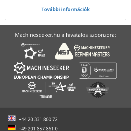
Case Ih Mx 150
További információk
Case Ih Mx 285
Case Ih Mxm 130
Machineseeker.hu a hivatalos szponzora:
Case Ih Puma 180
Case Ih Puma 230 Cvx
+44 20 331 800 72
+49 201 857 861 0