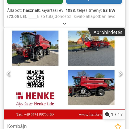
Állapot:
használt
, Gyártási év:
1988
, teljesítmény:
53 kW
(72,06 LE)
, _____Első tulajdonostól, kiváló állapotban lévő
IHC 754 XL traktor. Üzemórák: kb. 8600 Gyártási év: 1988
Első hidraulikus emelő Első kardánkihajtás 30 km/h
Apróhirdetés
sebességváltó Ár: 24 500,00 euró (nettó) Cedpfxszdmuts
Aaxoha Tárolóhely: nincs megadva
1
/
17
Kombájn