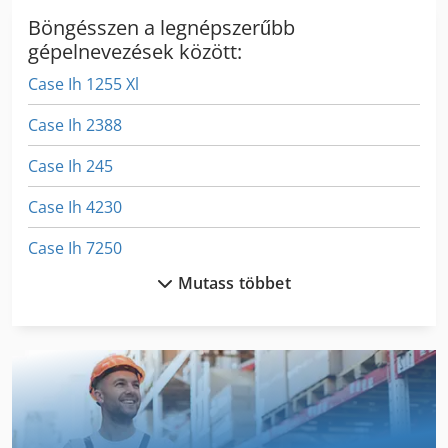
Böngésszen a legnépszerűbb
gépelnevezések között:
Case Ih 1255 Xl
Case Ih 2388
Case Ih 245
Case Ih 4230
Case Ih 7250
Mutass többet
Case Ih 745 Xl
Case Ih 8930
Case Ih 9370
Case Ih Cs 94