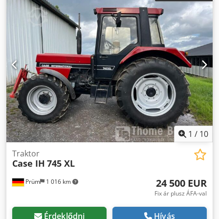
1
/
10
Traktor
Case IH
745 XL
24 500 EUR
Prüm
1 016 km
Fix ár plusz ÁFA-val
Érdeklődni
Hívás