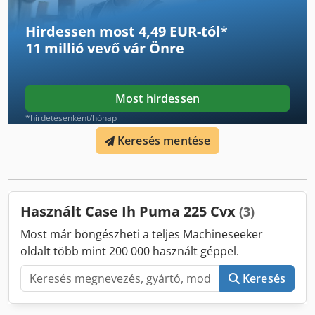
részét képezhetik. Az adatok változtatásának jogát
fenntartjuk. Leltári szám: 2926-26
Hirdessen most 4,49 EUR-tól
*
11 millió vevő
vár Önre
Most hirdessen
*hirdetésenként/hónap
Keresés mentése
Használt Case Ih Puma 225 Cvx
(3)
Most már böngészheti a teljes Machineseeker
oldalt több mint 200 000 használt géppel.
Keresés