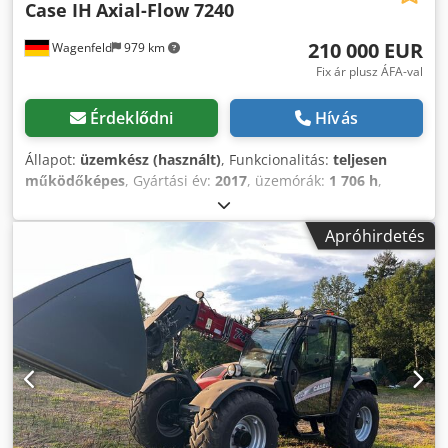
Case IH
Axial-Flow 7240
210 000 EUR
Wagenfeld
979 km
Fix ár plusz ÁFA-val
Érdeklődni
Hívás
Állapot:
üzemkész (használt)
, Funkcionalitás:
teljesen
működőképes
, Gyártási év:
2017
, üzemórák:
1 706 h
,
teljesítmény:
366 kW (497,62 LE)
, üzemanyagtípus:
dízel
,
maximális sebesség:
30 km/h
, első forgalomba helyezés:
Apróhirdetés
07/2017
, következő vizsga (TÜV):
07/2026
, hátsó
gumiabroncs méret:
500/85 R24
, gép/jármű száma:
YHG233775
, Felszereltség:
fülke, légkondicionálás,
repcevágó, utánfutó vonófej, világítás
, Egy jogosult
megbízásából az alábbi használt terméket kínáljuk
eladásra: Case-IH AF 7240 kombájn ST-rotorral Alvázszám:
YHG233775 Hosszanti ST-rotor 30 km/h kivitel 6 hengeres
motor Teljesítmény: 366 kW (497 LE) Első kerekek: rugózott
gumilánctalpas futómű, 610 mm Hátsó kerekek: 500/85 R24
HID munkalámpa csomag AC FAN automatikus