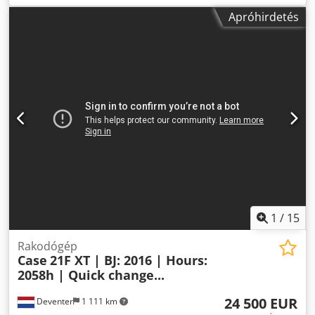
részlegéhez. Dsdpfx Aezrrw Aobpjck
Apróhirdetés
1
/
15
Rakodógép
Case
21F XT | BJ: 2016 | Hours:
2058h | Quick change...
24 500 EUR
Deventer
1 111 km