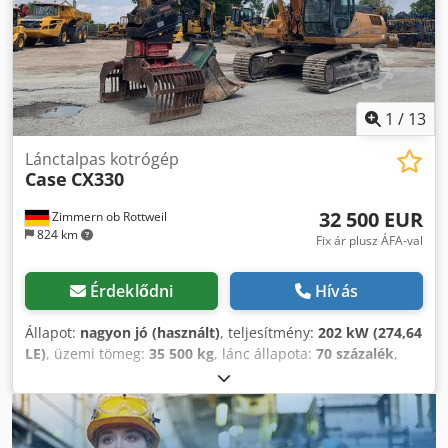
keménytáblás könyvek gyártása, kötészetek, Dedpfeziwnbjx
Abpeck nyomdák, grafikai üzemek, albumok, katalógusok
és borítók gyártása.
1
/
13
Lánctalpas kotrógép
Case
CX330
32 500 EUR
Zimmern ob Rottweil
824 km
Fix ár plusz ÁFA-val
Érdeklődni
Hívás
Állapot:
nagyon jó (használt)
, teljesítmény:
202 kW (274,64
LE)
, üzemi tömeg:
35 500 kg
, lánc állapota:
70 százalék
,
Gyártási év:
2006
, üzemórák:
9 139 h
, Felszereltség:
légkondicionálás
, CASE CX330 Gyártási év: 2006 Üzemórák:
9139 óra Zárt fülke Klímaberendezés Rádió Központi kenés
Standard kar Karhossz: 3,30 m Teljes hidraulikus rendszer