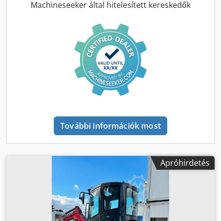
Üzemi tömeg: kb. 29 100–30 000 kg (felszereltségtől
Machineseeker által hitelesített kereskedők
függően) - Hidraulikarendszer: Állítható teljesítményű
dugattyús szivattyúk (Kawasaki), amelyek lehetővé teszik a
finom, kombinált mozgásokat - Maximális kotrási
hatótávolság: kb. 10,5–10,7 m - Maximális kotrási mélység:
kb. 7,1 m - Kanál kapacitása: szabványosan kb. 1,2–1,6 m³ -
Üzemóra: Eredeti 6223 üzemóra – a gép gondosan
karbantartott, rendszeresen szervizelt, az óra teljesen
működőképes és jól olvasható Dsdpfx Asygy Awsbpjck A
CX290B modell előnyei: - Hidraulikus gyorscsatlakozó:
Gyors és hatékony szerszámcsere a fülke elhagyása nélkül
- Teljes hidraulikasor: A gép fel van szerelve kiegészítő
További információk most
kiállásokkal a gém végén kalapács, olló vagy markoló
üzemeltetéséhez - Kabinkomfort: Tágas fülke kiváló
kilátással és légkondicionálással - Tartósság: Heavy Duty
futómű nehéz terepre tervezve - Elektronika:
Apróhirdetés
Vezérlőrendszer több üzemmóddal (H, S, E) az optimális
fogyasztás érdekében Állapot: A gép látható a képeken, a
lánctalp és az alváz jó állapotban. Azonnal kipróbálható
terepen.