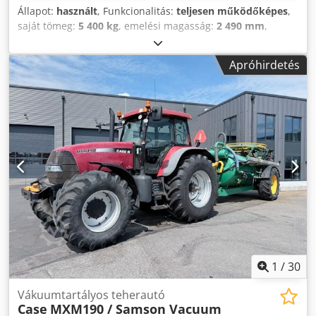
Állapot:
használt
, Funkcionalitás:
teljesen működőképes
,
saját tömeg:
5 400 kg
, emelési magasság:
2 490 mm
,
Gyártási év:
2014
, üzemórák:
2 081 h
, teljes hossz:
5 550
mm
, építési magasság:
2 500 mm
, hajtástípus:
Diesel
Apróhirdetés
Motor
, építési szélesség:
1 950 mm
, Egyéb Dedpswlxgaofx
Abpock Sebességosztály: 25 Műszaki állapot: normál
Akkumulátor állapota: normál
1
/
30
Vákuumtartályos teherautó
Case
MXM190 / Samson Vacuum