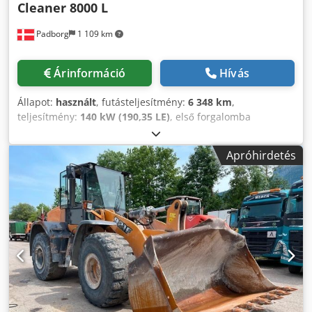
Cleaner 8000 L
Padborg
1 109 km
Árinformáció
Hívás
Állapot:
használt
, futásteljesítmény:
6 348 km
,
teljesítmény:
140 kW (190,35 LE)
, első forgalomba
helyezés:
08/2004
, üzemanyagtípus:
dízel
, Gyártási év:
2004
, Gyártó: Case Típus: MXM190 / Samson Vákuumtartály
Apróhirdetés
8000 L Évjárat: 2004 Állapot: Jó Alvázszám: ACM231045 Ref.
szám: 8084 Forgalomba helyezés dátuma: Le: 190
Üzemóra: 6348 Váltó: Teljes powershift 19+6 Dízel tartály: 1
Tartály térfogata: 400 L Rádió: ? Légrugós ülés: ? Tárcsafék:
Olajfürdős fék Gumiabroncs méret: 600/65R25 + 650/75R38
- 520/70R34 Profilmélység: 60% 90% - 40% Szerszámosláda:
? Hidraulikarendszer: ? Tartálygyártó: Samson Térfogat:
8000 L Nagy nyomású szivattyú: 2 x HPP Nagy nyomású
kapacitás: 122 l/perc - 130 bar Dcodpeynq Dbsfx Abpsk
Vákuumszivattyú: Samson Távvezérlés: ?