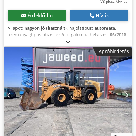
VB plusz ÁFA-val
Érdeklődni
Hívás
Állapot:
nagyon jó (használt)
, hajtástípus:
automata
,
üzemanyagtípus:
dízel
, első forgalomba helyezés:
06/2016
,
Gyártási év:
2016
, üzemórák:
2 058 h
, Felszereltség:
fülke
,
= További lehetőségek és tartozékok = - Zárt kabin -
Apróhirdetés
Rádió/CD-lejátszó = Megjegyzések = CASE 21F XT
kerékbetöltő gép, 2016-os gyártási évből, mindössze 2058
üzemórával. Ez a kompakt és nagy teljesítményű
kerékbetöltő Németországból származik, és jó állapotban,
rendszeresen karbantartva van. A gép azonnal használatra
kész, és ideális földmunkákhoz, mezőgazdasági
munkákhoz, hulladékkezeléshez, burkolási munkákhoz és
udvari alkalmazásokhoz. A gép hidraulikus
gyorscsatlakozóval és egy további hidraulikus funkcióval
van felszerelve az elülső részén. Ennek köszönhetően
különböző tartozékok könnyen használhatók. A kényelmes
kabin kiváló körkilátást és kellemes munkakörnyezetet
biztosít. Műszaki adatok: • Gyártó: CASE • Típus: 21F XT •