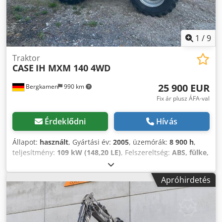
kg Hasznos teher: 1540 kg Megengedett össztömeg: 7340
kg Műszaki állapot: nagyon jó Esztétikai állapot: nagyon jó
Sorozatszám: FNH121ESNCHP00140 További információkért
forduljon Gerrit Haverhoekhoz.
1
/
9
Traktor
CASE
IH MXM 140 4WD
25 900 EUR
Bergkamen
990 km
Fix ár plusz ÁFA-val
Érdeklődni
Hívás
Állapot:
használt
, Gyártási év:
2005
, üzemórák:
8 900 h
,
teljesítmény:
109 kW (148,20 LE)
, Felszereltség:
ABS, fülke,
légkondicionálás, összkerékhajtás
, Saját tömeg: 5868 kg
Hossz: 4692 mm Szélesség: 2507 mm Magasság: 2997 mm
Apróhirdetés
Djdpfx Abewlmt Iopock Tengelytáv: 2723 mm Névleges
teljesítmény: 105,9 kW, 144 LE Névleges fordulatszám:
2200 ford/perc Hengerek száma: 6 Lökettérfogat: 7480 cm³
Nyomatéknövekedés: 51,3 Összkerékhajtás