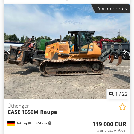
Ej Abpock * Motorteljesítmény: 77 kW * Roadliner *
Apróhirdetés
hidraulikus gyorscsatlakozó * klímaberendezés
1
/
22
Úthenger
CASE
1650M Raupe
119 000 EUR
Bottrop
1 029 km
Fix ár plusz ÁFA-val