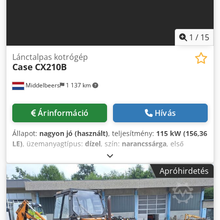
1
/
15
Lánctalpas kotrógép
Case
CX210B
Middelbeers
1 137 km
Árinformáció
Hívás
Állapot:
nagyon jó (használt)
, teljesítmény:
115 kW (156,36
LE)
, üzemanyagtípus:
dízel
, szín:
narancssárga
, első
forgalomba helyezés:
07/2013
, Gyártási év:
2012
,
üzemórák:
15 109 h
, Általános információk Modellév: 2012
Apróhirdetés
Gyártási szám: DCH210R5NCEAH2500 Műszaki adatok
Hengerszám: 4 Önsúly: 22.600 kg Működés
Munkaszélesség: 300 cm CE-jelölés: igen Állapot Műszaki
állapot: nagyon jó Optikai állapot: nagyon jó Pénzügyi
információk Ár: ár kérésre Dcjdpfx Aoy En Ndobpjk