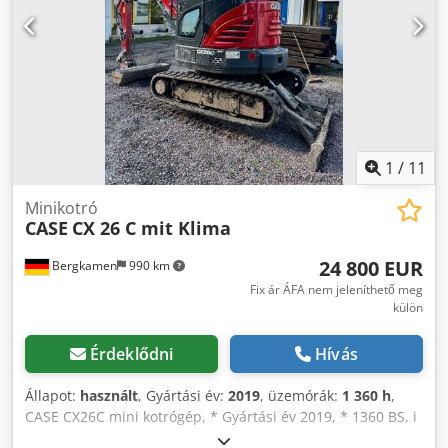
1
/
11
Minikotró
CASE
CX 26 C mit Klima
24 800 EUR
Bergkamen
990 km
Fix ár ÁFA nem jeleníthető meg
külön
Érdeklődni
Hívás
Állapot:
használt
, Gyártási év:
2019
, üzemórák:
1 360 h
,
CASE CX26C mini kotrógép, * Gyártási év 2019, * 1360 BS, i
* Fűtés, Dodpfeurfkcex Abpeck * Légkondicionáló, *