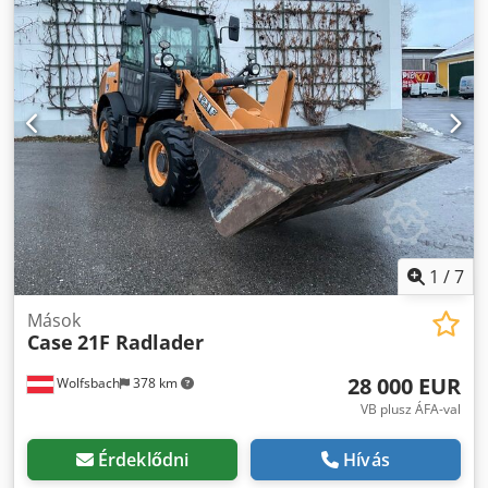
1
/
7
Mások
Case
21F Radlader
28 000 EUR
Wolfsbach
378 km
VB plusz ÁFA-val
Érdeklődni
Hívás