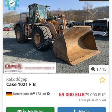
Szállítási hosszúság: 8,19 m Szállítási szélesség: 1,91 m
Dcodpfezripcex Abpjk Szállítási magasság: 2,89 m Szín:
Sárga - Joystick vezérlés - Kotrókanál - Kamera Szívesen
segítünk az finanszírozási/lízingi kérdésekben is
partnereink segítségével. A megadott adatok tájékoztató
jellegűek, a változtatás jogát fenntartjuk.
1
/
15
Rakodógép
Case
1021 F B
69 000 EUR
Untersteinach
672 km
79 000 EUR
Fix ár plusz ÁFA-val
Érdeklődni
Hívás