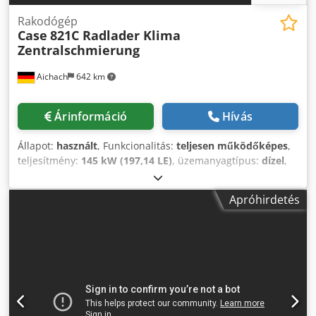
Rakodógép
Case
821C Radlader Klima
Zentralschmierung
Aichach
642 km
Árinformáció
Hívás
Állapot:
használt
, Funkcionalitás:
teljesen működőképes
,
teljesítmény:
145 kW (197,14 LE)
, üzemanyagtípus:
dízel
,
szín:
arany
, üzemi tömeg:
18 000 kg
, Gyártási év:
2000
,
üzemórák:
8 000 h
, Felszereltség:
fülke, központosított
Apróhirdetés
kenőrendszer, légkondicionálás
, Case 821C homlokrakodó
Gyártási év: 2000 8 000 üzemóra 145 kW kb. 18 000 kg
Klímaberendezés Központi kenőrendszer Dedpfxjy Uxt So
Abpock Gumik: 23,5R25