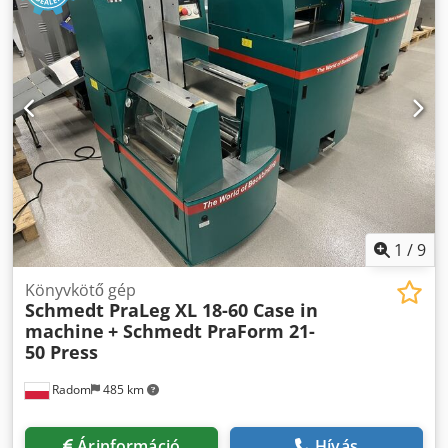
1
/
9
Könyvkötő gép
Schmedt PraLeg XL 18-60 Case in
machine
+ Schmedt PraForm 21-
50 Press
Radom
485 km
Árinformáció
Hívás