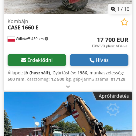
1
/
10
Kombájn
CASE
1660 E
17 700 EUR
Wilków
459 km
EXW VB plusz ÁFA-val
Érdeklődni
Hívás
Állapot:
jó (használt)
, Gyártási év:
1986
, munkaszélesség:
500 mm
, össztömeg:
12 500 kg
, gép/jármű száma:
017128
,
CASE IH 1660 axiális áramlás Márka: Case IH Modell: 1660
Évjárat: 1987 Üzemidő: 3300 óra Metszetszélesség: 5,00 m
Apróhirdetés
Dcsdpjvr Dxpofx Abpok Különféle felszerelések: szalma
aprító, szalmaszóró