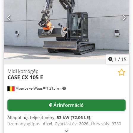
1
/
15
Midi kotrógép
CASE
CX 105 E
Moerbeke-Waas
1 215 km
Árinformáció
Állapot:
új
, teljesítmény:
53 kW (72,06 LE)
,
üzemanyagtípus:
dízel
, Gyártási év:
2026
, Üres súly: 9780
kg. További információkért forduljon a KEY-TEC értékesítési