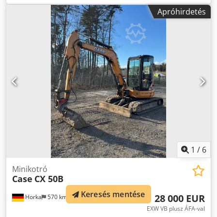
Gumilánctalp, * Tolólap, * Gyorscsatlakozó
Apróhirdetés
1
/
6
Minikotró
Case
CX 50B
Keresés mentése
28 000 EUR
Horka
570 km
EXW VB plusz ÁFA-val