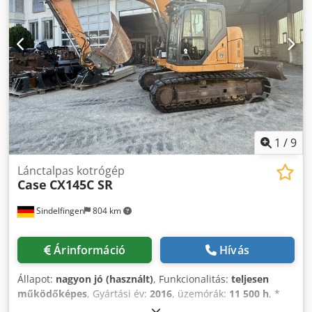
1
/
9
Lánctalpas kotrógép
Case
CX145C SR
Sindelfingen
804 km
Árinformáció
Hívás
Állapot:
nagyon jó (használt)
, Funkcionalitás:
teljesen
működőképes
, Gyártási év:
2016
, üzemórák:
11 500 h
, *
11.500 üzemóra * Üzemi tömeg: 15.700 kg Dsdpfxey Rm H