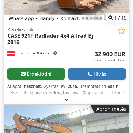
1
/
15
Kerekes rakodó
CASE
921F Radlader 4x4 Allrad Bj
2016
32 900 EUR
Sankt Lorenz
472 km
Fix ár plusz ÁFA-val
Érdeklődni
Hívás
Állapot:
használt
, Gyártási év:
2016
, üzemórák:
11 604 h
,
Felszereltség:
összkerékhajtás
, hívás (Kapcsolat · Telefon ·
Mobil · WhatsApp) * Case 921F homlokrakodó 4x4
összkerékhajtás * Fűtés / klímaberendezés Dodpfxjkq Amfj
Apróhirdetés
Abpock * Gyártási év: 2016 * Alvázszám (FIN):
FNH921F1NGHE12139 * kW: 190 * Saját tömeg: 19.680 kg *
Össztömeg: 21.600 kg * Üzemóra: 11.604 * 3 db elérhető *
Ár kérésre * Minden adat garancia nélkül