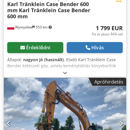
Karl Tränklein Case Bender 600
mm
Karl Tränklein Case Bender
600 mm
1 799 EUR
Wymysłów
553 km
Fix ár plusz ÁFA-val
Érdeklődni
Hívás
Állapot:
nagyon jó (használt)
, Eladó Karl Tränklein Case
Bender kötészeti gép, amely keménytáblás könyvborítók
gerincének formázására és hajlítására szolgál. A
berendezés a borítóknak megfelelő görbületet ad, így azok
Apróhirdetés
tökéletesen illeszkednek a könyvblokkhoz. A gép állítható
hengerekkel szerelt, amelyek különböző
borítóvastagságokhoz igazíthatók. Masszív öntöttvas
szerkezete nagy pontosságot és hosszú élettartamot
biztosít. Műszaki adatok: Gyártó: Karl Tränklein Típus: Case
Bender / gerincformázó gép Munkaszélesség: kb. 600 mm
Állítható hengerprés Stabil öntöttvas kialakítás Elektromos
meghajtás Munkasztal Állapot: használt Felhasználás: