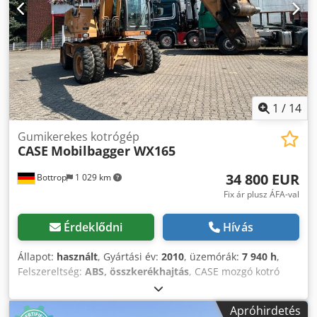
1
/
14
Gumikerekes kotrógép
CASE
Mobilbagger WX165
34 800 EUR
Bottrop
1 029 km
Fix ár plusz ÁFA-val
Érdeklődni
Hívás
Állapot:
használt
, Gyártási év:
2010
, üzemórák:
7 940 h
,
Felszereltség:
ABS, összkerékhajtás
, CASE mozgó kotró
Típus: WX165 (hidraulikus kotró) Típusjóváhagyási szám:
N211 Motorgyártó: Case Motorteljesítmény: 105 kW
Apróhirdetés
Üzemórák: 7940 óra Megengedett teljes tömeg: 18000 kg