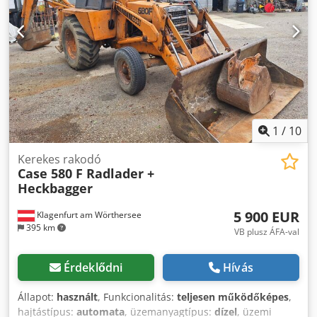
Garancia Garancia: első tulajdonostól, végig
szervizkönyves, azonnal munkára fogható! - 80%-os
lánctalpas futómű - Tartozik hozzá 3 kanál: 1300 mm, 450
mm, valamint 2000 mm árkotisztító kanál - Opcionálisan
2021-es TOPCON 3D-rendszerrel
1
/
10
Kerekes rakodó
Case 580 F Radlader +
Heckbagger
5 900 EUR
Klagenfurt am Wörthersee
395 km
VB plusz ÁFA-val
Érdeklődni
Hívás
Állapot:
használt
, Funkcionalitás:
teljesen működőképes
,
hajtástípus:
automata
, üzemanyagtípus:
dízel
, üzemi