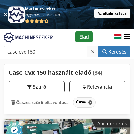
Machineseeker
Az alkalmazásba
Ingyenes az üzletben
Elad
Keresés
Case Cvx 150 használt eladó
(34)
Szűrő
Relevancia
Case
Összes szűrő eltávolítása
Apróhirdetés