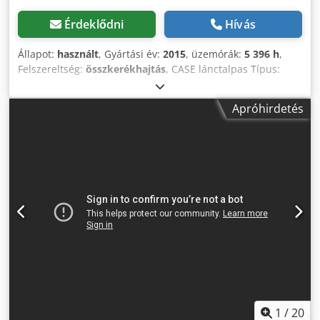
Érdeklődni
Hívás
Állapot:
használt
, Gyártási év:
2015
, üzemórák:
5 396 h
,
Felszereltség:
összkerékhajtás
, CASE lánctalpas Típus:
1650M Saját tömeg: 19 200 kg Dsdpozhyrmofx Abpeck
Teljesítmény: 122 kW Üzemóra: 5 396 Felszereltség: -
Apróhirdetés
Ülésfűtés - Klímaberendezés - Rádió - Hátsó ripper 3 foggal
- Elülső kabinvédő berendezések és rács - Tolólap
(hidraulikusan felhajtható) Finanszírozásban/leasingben is
szívesen segítünk partnereinkkel együtt. Minden adat
tájékoztató jellegű. Az elírás és a közbenső értékesítés jogát
fenntartjuk.
1
/
20