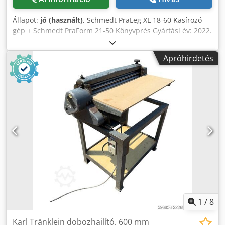
Állapot:
jó (használt)
, Schmedt PraLeg XL 18-60 Kasírozó
gép + Schmedt PraForm 21-50 Könyvprés Gyártási év: 2022.
Schmedt PraLeg XL 18-60 Könyvakasztó Gép jó állapotban,
azonnal üzembe helyezhető. A gép a könyvtestet a már
Apróhirdetés
előkészített keménytáblába helyezi. Két ragasztófej,
folyamatosan állítható ragasztóvastagság. Formátum: Blokk
magasság: 80 – 450 mm Blokk szélesség: 110 – 450 mm
Blokk vastagság: 2 – 80 mm Kapacitás: kb. 200 – 300 db/óra
Tápellátás: 230V Tömeg: 300 kg Gyártva Németországban.
Schmedt PraForm 21-50 Könyvprés Könyvprés
horonymaróval. Dcjdpfszdazbex Abpok Gyártó: Schmedt,
Németország. A gép nagyon jó állapotban van, azonnal
munkára fogható. Műszaki adatok: Maximális formátum:
420 x 520 x 100 mm Tömeg: 220 kg Tápellátás: 230 V +
sűrített levegő. Az ár két gép együttes vásárlása esetén
érvényes.
1
/
8
Karl Tränklein dobozhajlító, 600 mm