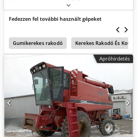
tömeg:
7 500 kg
, tengelyelrendezés:
4x2
, első forgalomba
helyezés:
10/1977
, Gyártási év:
1977
, Felszereltség:
hidraulika
, Műszakilag rendben Dcedpfxjt S Idrs Abpsk
Fedezzen fel további használt gépeket
k
Gumikerekes rakodó
Kerekes Rakodó És Kotró
Apróhirdetés