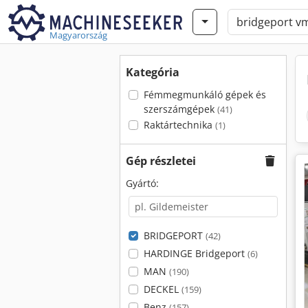
Magyarország
Kategória
Fémmegmunkáló gépek és
szerszámgépek
(41)
Raktártechnika
(1)
Gép részletei
Gyártó:
BRIDGEPORT
(42)
HARDINGE Bridgeport
(6)
MAN
(190)
DECKEL
(159)
Benz
(157)