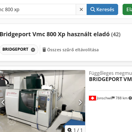
Keresés
El
Bridgeport Vmc 800 Xp használt eladó
(42)
BRIDGEPORT
Összes szűrő eltávolítása
Függőleges megmu
BRIDGEPORT
VM
Jonschwil
788 km
Kérjen t
1
/
1