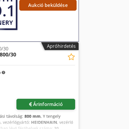
Aukció beküldése
Apróhirdetés
0/30
800/30
m
Árinformáció
ási távolság:
800 mm
, Y tengely
m
, vezérlőgyártó:
HEIDENHAIN
, vezérlő
rban lévő férőhelyek száma:
30
,