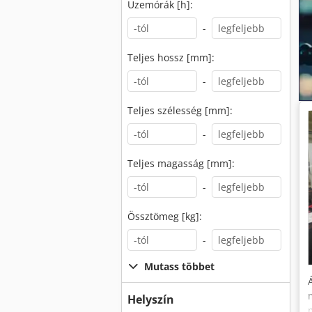
Üzemórák [h]:
-
Teljes hossz [mm]:
-
Teljes szélesség [mm]:
-
Teljes magasság [mm]:
-
Össztömeg [kg]:
-
Mutass többet
Helyszín