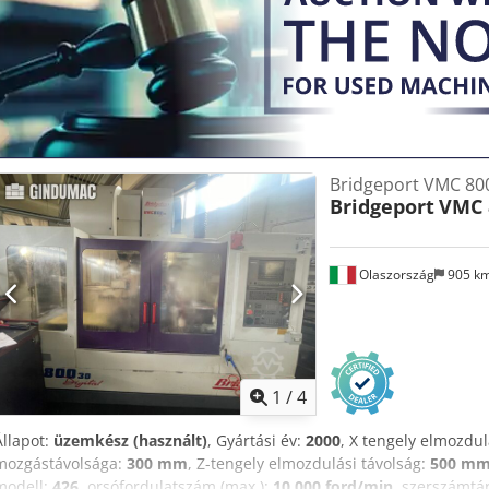
Bridgeport VMC 80
Bridgeport
VMC 
Olaszország
905 k
1
/
4
Állapot:
üzemkész (használt)
, Gyártási év:
2000
, X tengely elmozdul
mozgástávolsága:
300 mm
, Z-tengely elmozdulási távolság:
500 m
modell:
426
, orsófordulatszám (max.):
10 000 ford/min
, szerszámtá