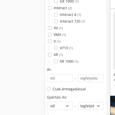
GX 1000
(1)
Interact
(2)
Interact 4
(1)
Interact 720
(1)
XV
(1)
VMX
(1)
V
(1)
V710
(1)
XR
(1)
XR 1000
(1)
Ár:
-
Csak ármegadással
Gyártási év:
-