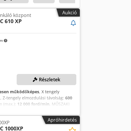
és 5. tengelyes interfész Technical
Aukció
nkáló központ
C 610 XP
km
Részletek
jesen működőképes
, X tengely
m
, Z-tengely elmozdulási távolság:
600
m (max.):
12 000 ford/min
, MŰSZAKI
zgás: 500 mm z-irányú mozgás: 600
rsómotor: 10 kW Szerszámbefogás:
Apróhirdetés
00XP
lés Vezérlés: iTNC 530 Heidenhain
C 1000XP
ze Abqokr GÉPADATOK Elektromos