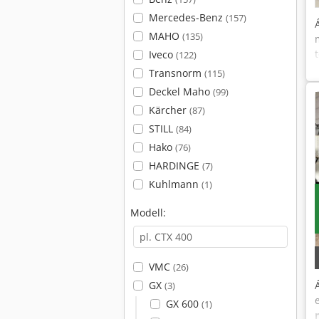
Mercedes-Benz
(157)
MAHO
(135)
Iveco
(122)
Transnorm
(115)
Deckel Maho
(99)
Kärcher
(87)
STILL
(84)
Hako
(76)
HARDINGE
(7)
Kuhlmann
(1)
Modell:
VMC
(26)
GX
(3)
GX 600
(1)