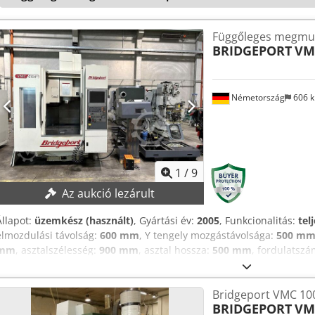
velünk a kapcsolatot. • A Jones & Shipman forgóasztalhoz készült 4. 
Specification Dedpfx Abezf I Udeqokr Taper Size BT 40
Függőleges megmu
BRIDGEPORT
VM
Németország
606 
1
/
9
Az aukció lezárult
Állapot:
üzemkész (használt)
, Gyártási év:
2005
, Funkcionalitás:
tel
elmozdulási távolság:
600 mm
, Y tengely mozgástávolsága:
500 m
mm
, asztalszélesség:
900 mm
, asztal hossza:
500 mm
, fordulatszá
ADATOK Mozgástartományok x-irányú mozgás: 600 mm y-irányú mo
mm Orsó Orsófordulatszám – fokozatmentes: 0–12 000 ford/perc O
Bridgeport VMC 10
SK40 DIN 69871 Asztal Asztal rögzítési felület: 900 × 500 mm Vezér
BRIDGEPORT
VM
Szerszámtár Szerszámférőhelyek száma a tárban: 24 Dsdpfxewynr