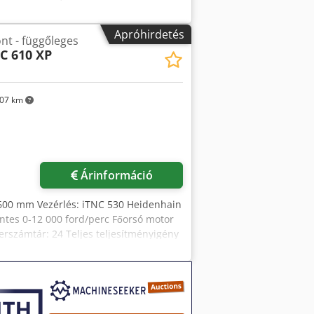
jzmryysx Abqjr X tengely
Z tengely mozgástartománya: 500 mm
Apróhirdetés
t - függőleges
ozás: fokozatmentes Szerszámtartó: SK
C 610 XP
ítőfelület: 1000 × 500 mm
ljes védőkabinet tolóajtókkal és belső
ék Hűtőfolyadék-ellátó rendszer,
 Üzemeltetési útmutató
07 km
Árinformáció
 600 mm Vezérlés: iTNC 530 Heidenhain
entes 0-12 000 ford/perc Főorsó motor
számtár: 24 Teljes teljesítményigény
llító kaparószalaggal Hűtőfolyadék-
undfoss típus CRK2-220/22 A-W-A-AUUV