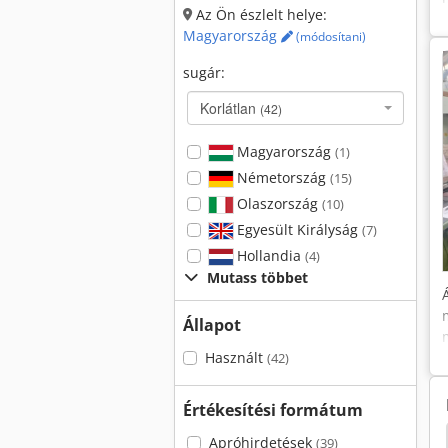
Az Ön észlelt helye:
Magyarország
(módosítani)
sugár:
Korlátlan
(42)
Magyarország
(1)
Németország
(15)
Olaszország
(10)
Egyesült Királyság
(7)
Hollandia
(4)
Mutass többet
Állapot
Használt
(42)
Értékesítési formátum
Hús Látta Függőleges
Megmunkáló Központ
Apróhirdetések
(39)