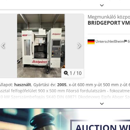
garantált eladás a legmagasabb ajánlatra! MŰSZAKI ADATOK Dkjdpf
mozgástartománya: 800 mm Y tengely mozgástartománya: 500 mm 
Megmunkáló közpon
Fordulatszám-tartomány: 0–10 000 ford./perc Fordulatszám-szabály
BRIDGEPORT
VM
40 Tárkapacitás: 20 GÉP ADATOK Vezérlés: Heidenhain TNC 410 Rögz
KIEGÉSZÍTŐK Rögzített szögletes asztal Függőleges szerszámtartó Te
világítással Különböző SK 40-es szerszámtartók Elektronikus kéziker
erősített szivattyúval Hűtőfolyadék-nyomás: 20 bar Forgács szállító
Unterschleißheim
6
1
/
10
Állapot:
használt
, Gyártási év:
2005
, x-út 600 mm y-út 500 mm z-út
Asztal felfogófelület 900 x 500 mm Főorsó fordulatszám - fokozatm
10 kW Szerszámbefogás SK40 DIN 69871 Dkodevxwq Ejpfx Abqer Szer
22 kW Géptömeg kb. 6,4 t Helyigény kb. 5,3 x 3,5 x 3,5 m Forgácsszá
rendszer: 3 szivattyú / patronos szűrő Nagy nyomású szivattyú Gr