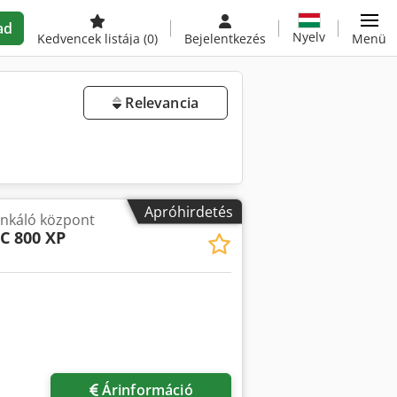
ad
Nyelv
Kedvencek listája
(0)
Bejelentkezés
Menü
Relevancia
Apróhirdetés
nkáló központ
C 800 XP
öbb képet
Árinformáció