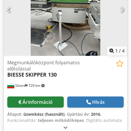
fogók szinkronban és erőteljesen működnek. Crodpoy Sfi
Isfx Aqljf A fúróegység 82 orsóval rendelkezik. A felső és
alsó maróorsók ISO 30 befogóval működnek. A motorok
csapágyai jó állapotúak és 24 000 ford/perc
fordulatszámon üzemelnek. A gép vezérlésére BiesseWorks
interfészt használ. Az elektromos szekrény elektronikája
tiszta, pormentes.
1
/
4
Megmunkálóközpont folyamatos
előtolással
BIESSE
SKIPPER 130
Sliven
729 km
Árinformáció
Hívás
Állapot:
üzemkész (használt)
, Gyártási év:
2016
,
Funkcionalitás:
teljesen működőképes
, Digitális automata
fúrógép BIESSE SKIPPER 130 Csdpferkm R Hox Aqlsrf Üzemi