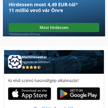
Hirdessen most 4,49 EUR-tól
*
Biesse Rover 20
11 millió vevő
vár Önre
Biesse Rover 22
Biesse Rover 23
Most hirdessen
Biesse Rover 27
*hirdetésenként/hónap
Biesse Rover 30
Biesse Rover 321
Machineseeker
Ingyenes az üzletben
Biesse Rover 322
Biesse Rover 336
Az első számú használtgép alkalmazás!
Biesse Rover 342
Biesse Rover 346
Biesse Rover 35