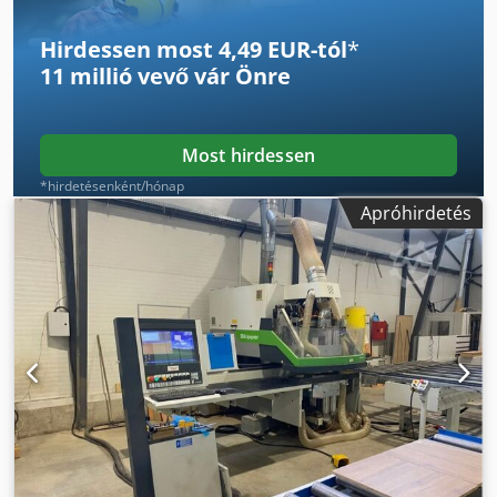
Hirdessen most 4,49 EUR-tól
*
11 millió vevő
vár Önre
Most hirdessen
*hirdetésenként/hónap
Apróhirdetés