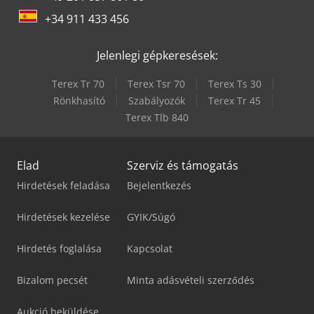
+34 911 433 456
Jelenlegi gépkeresések:
Terex Tr 70
Terex Tsr 70
Terex Ts 30
Rönkhasító
Szabályozók
Terex Tr 45
Terex Tlb 840
Elad
Szerviz és támogatás
Hirdetések feladása
Bejelentkezés
Hirdetések kezelése
GYIK/Súgó
Hirdetés foglalása
Kapcsolat
Bizalom pecsét
Minta adásvételi szerződés
Aukció beküldése