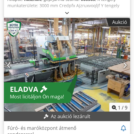
munkaterülete: 3000 mm Credpfx Ajzruxvoqljf Y tengely
munkaterülete: 1300 mm Fúróorszók száma: 82
Aukció
ELADVA
Most licitáljon Ön maga!
1
/
9
Az aukció lezárult
Fúró- és maróközpont átmenő