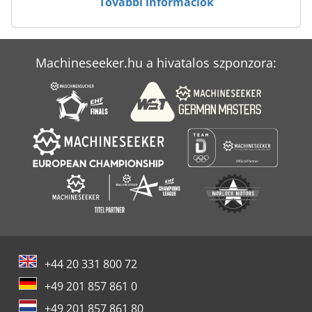
További információk
Biesse Rover B
Biesse Rover C
Machineseeker.hu a hivatalos szponzora:
Biesse Skill 1536 G Ft
Biesse Skipper 100
+44 20 331 800 72
+49 201 857 861 0
+49 201 857 861 80