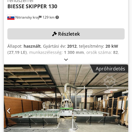
rendszerrel
BIESSE
SKIPPER 130
Nitriansky kraj
129 km
Részletek
Állapot:
használt
, Gyártási év:
2012
, teljesítmény:
20 kW
(27,19 LE)
, munkaszélesség:
1 300 mm
, orsók száma:
82
,
lemezmagasság:
90 mm
, munkahossz:
3 000 mm
, A
termékek átvételére az Általános Szerződési Feltételekben
Apróhirdetés
(ÁSZF) meghatározott határidők érvényesek. A legkésőbbi
átvételi határidő: 2026.08.31! Codpfx Aqezf Ibdoljrf
MŰSZAKI ADATOK Munkafelület, X tengely: 3000 mm
Munkafelület, Y tengely: 1300 mm Maximális
lemezvastagság: 90 mm A fúróorsók teljes száma: 82
Fúróegység 1 (fentről) Fúróorsók függőleges fúrásokhoz: 31
Fúróorsók vízszintes fúrásokhoz, X irányban: 8 Fúróorsók
vízszintes fúrásokhoz, Y irányban: 2 Fúróegység 2 (alulról)
Fúróorsók függőleges fúrásokhoz: 31 Fúróorsók vízszintes
fúrásokhoz, X irányban: 8 Fúróorsók vízszintes fúrásokhoz,