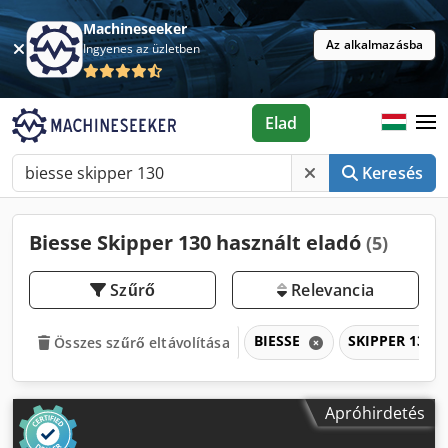
Machineseeker
Az alkalmazásba
Ingyenes az üzletben
Elad
Keresés
Biesse Skipper 130 használt eladó
(5)
Szűrő
Relevancia
BIESSE
SKIPPER 130
Összes szűrő eltávolítása
Apróhirdetés