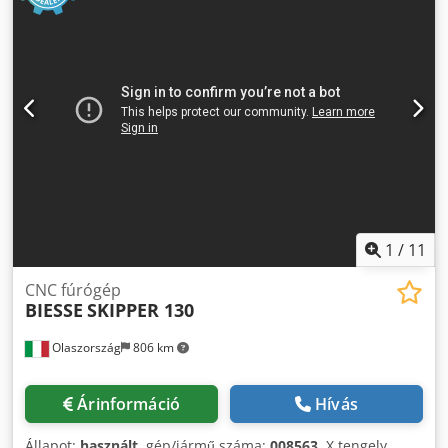
1
/
11
CNC fúrógép
BIESSE
SKIPPER 130
Olaszország
806 km
Árinformáció
Hívás
Állapot:
használt
, gép/jármű száma:
008563
, X tengely