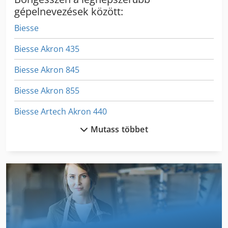
gépelnevezések között:
Biesse
Biesse Akron 435
Biesse Akron 845
Biesse Akron 855
Biesse Artech Akron 440
Mutass többet
Biesse Fse
Biesse Rover 13
Biesse Rover 15
Biesse Rover 16
Biesse Rover 18