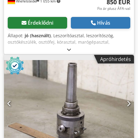
850 EUR
Wiefelstede
1 055 km
Fix ár plusz ÁFA-val
Érdeklődni
Hívás
Állapot:
jó (használt)
, Leszorítóasztal, leszorítószög,
osztókészülék, osztófej, körasztal, marógépasztal,
leszorítószög hárompofás tokmánnyal, leszorítószög
esztergatokmánnyal. -Gyártó: Schmid, körasztal
Apróhirdetés
hárompofás tokmánnyal Csdpfoii E Tnsx Ag Ijha -Típus:
TWS200 -Tokmány mérete: Ø 200 mm -Méretek:
250/250/M365 mm -Súly: 52 kg