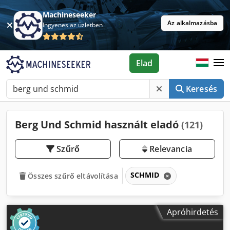
Machineseeker
Az alkalmazásba
Ingyenes az üzletben
Elad
Keresés
Berg Und Schmid használt eladó
(121)
Szűrő
Relevancia
SCHMID
Összes szűrő eltávolítása
Apróhirdetés