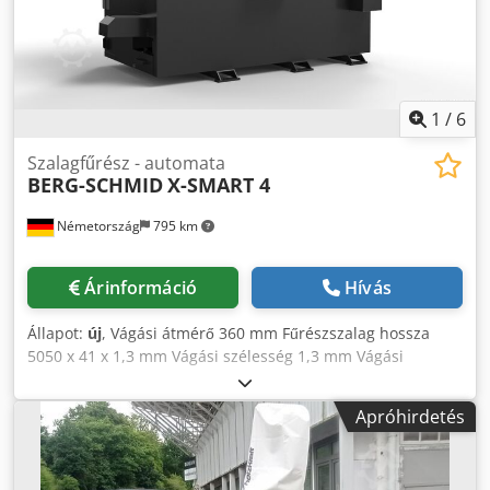
1
/
6
Szalagfűrész - automata
BERG-SCHMID
X-SMART 4
Németország
795 km
Árinformáció
Hívás
Állapot:
új
, Vágási átmérő 360 mm Fűrészszalag hossza
5050 x 41 x 1,3 mm Vágási szélesség 1,3 mm Vágási
sebesség 15-100 m/perc Csdpfx Agowg Sflo Isha Teljes
teljesítményigény 4 kW Gép súlya kb. 2,8 tonna Helyigény
Apróhirdetés
kb. 3,0 × 2,6 × 2,2 méter Az X-SMART 4 egy automata, 2
oszlopos szalagfűrész, amely akár 360 mm átmérőjű tömör
anyagok egyenes vágására alkalmas. Egyéb jellemzők: 4