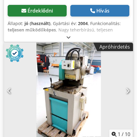
Érdeklődni
Hívás
Állapot:
jó (használt)
, Gyártási év:
2004
, Funkcionalitás:
teljesen működőképes
, Nagy teherbírású, teljesen
hidraulikus CNC-szalagfűrészgép, amely alkalmas a tömör
és profilált anyagok automatikus és gazdaságos vágására.
Apróhirdetés
Főbb jellemzők: - Vágási tartomány: kb. 410 mm átmérőjű
kör vagy 410 x 410 mm lap - Modern, 2 tengelyes CNC
vezérlés - Szalagfutás-ellenőrzés automatikus előtolás-
szabályozással - Automatikus első vágás funkció, legalább
15 mm-es minimális maradványhossz Codozl Ulpepfx Ag
Isha - Fokozatmentes, frekvenciaváltós fűrészmeghajtás -
Nyomásbeállítás vékony falú csövekhez és profilokhoz -
Hidraulikus meghajtású forgácsszállító - Automatikus,
kétoldalas szalagfűrész-emelő szerkezet - Hidraulikus
szalagfűrész-feszítő - Anyagtovábbítás precíziós
gömbcsavaron és lineáris vezetőn keresztül Meghajtás
teljesítménye: 5,5 kW Munka magasság: 730 mm Festés:
palaszürke RAL 7036 és türkiz RAL 5018 Tartalmazza: 1 db
bi-metál szalagfűrészlap, méret: 6150 x 41 x 1,3 mm
1
/
10