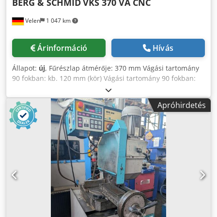
BERG & SCHMID
VKS 370 VA CNC
Velen
1 047 km
Árinformáció
Hívás
Állapot:
új
, Fűrészlap átmérője: 370 mm Vágási tartomány
90 fokban: kb. 120 mm (kör) Vágási tartomány 90 fokban:
100 mm (négyzet) Vágási tartomány 90 fokban: 180 x 100
mm (téglalap) Munkafelület magassága: 925 mm Fűrészlap
Apróhirdetés
fordulatszáma: 17–70 ford./perc Teljesítményigény: 3,0 kW
Szükséges hely: kb. 1,8 x 1,1 x 2,0 m Hideg vágókorongos
automatikus fűrészgép Csdjzlkvdjpfx Ag Ioha - CNC
vezérlés - Mikrocsepegtető rendszer