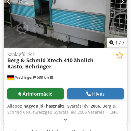
1
/
7
Szalagfűrész
Berg & Schmid Xtech 410
ähnlich
Kasto, Behringer
Wechingen
688 km
Árinformáció
Hívás
Állapot:
nagyon jó (használt)
, Gyártási év:
2006
, Berg &
Schmid CNC-fűrészgép Gyártási év: 2006 Vezérlés: - CNC
vezérlés (szabadon programozható) Vágási tartomány: -
Kör alakú vágás: 410 mm - Lapos vágás: 410 mm -
Szélesség 3500 mm x Hosszúság 2000 mm x Magasság