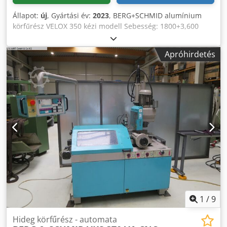
Állapot:
új
, Gyártási év:
2023
, BERG+SCHMID alumínium
körfűrész VELOX 350 kézi modell Sebesség: 1800+3,600
fordulat/perc - Gérce balra + jobbra 45° - Fej ferde vágások
45°-ig (Schifter) - Golyóscsapágyazott forgóasztal - Gépalap
Apróhirdetés
- A legmagasabb vágási minőség a rezgéselnyelésnek
köszönhetően - Nagyon egyenletes vágás - Áthúzó indítás
és nagy teljesítmény - Gépalap forgácsgyűjtő fiókkal
Fűrészlap méretei: 350x32mm További tartozékok, mint pl.
fűrészlapok, görgős futószalagok, mérőmegállók, minimális
mennyiségű kenés stb. kérésre rendelhetők! Szállítási
határidő: raktárról Waiblingen Beinstein Codpfx Ajr Ilktog
Ijha
1
/
9
Hideg körfűrész - automata