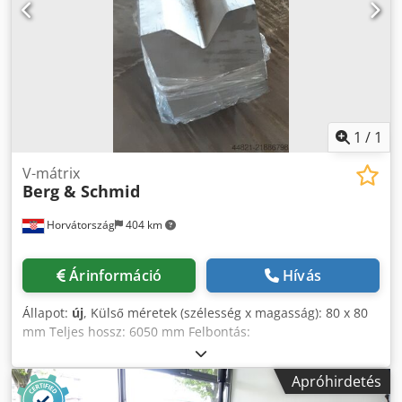
1
/
1
V-mátrix
Berg & Schmid
Horvátország
404 km
Árinformáció
Hívás
Állapot:
új
, Külső méretek (szélesség x magasság): 80 x 80
mm Teljes hossz: 6050 mm Felbontás:
2x25/30/35/40/45/50/3x100/11x500 mm Cedpfsy N S Irsx Ag
Isha Megengedett terhelés: 200 t/m Anyag: 42CrMo4,
Apróhirdetés
edzett (plazmamély-nitridált: keménység kb. 700 HV, 58–63