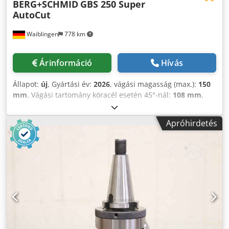
BERG+SCHMID
GBS 250 Super
AutoCut
Waiblingen
778 km
Árinformáció
Hívás
Állapot:
új
, Gyártási év:
2026
, vágási magasság (max.):
150
mm
, Vágási tartomány köracél esetén 45°-nál:
108 mm
,
Vágási tartomány köracél 90°-nál:
108 mm
, BERG+SCHMID
GBS 250 Super AutoCut dupla gérvágó szalagfűrész
Apróhirdetés
Sebesség: 18-110 - Gérce balra 60° + jobbra 45° - Csúszó
gyorsfeszítő csavarhúzó - Szilárd csavarhúzógép + gépi
öntvény - Golyóscsapágyazott forgóasztal - Hidraulikus
fékhenger - Szilárd, nagyméretű anyagtámasz -
Automatikus hűtőrendszer - Olajfürdőben futó
csigahajtómű - Zárt fűrészkeret - Állítható görgős
golyóscsapágyak - Szerszámtér - ajtó az alapban -
Vágásellenőrzés ampermérővel - Vágónyomás-szabályozó -
Tartógörgő (adagolóoldal) - Gépalap (szétszerelve szállítva)
GBS 250 Super AutoCut 3 fokozatú rendszer: I. A