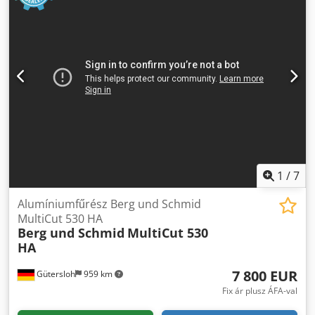
1
/
7
Alumíniumfűrész Berg und Schmid
MultiCut 530 HA
Berg und Schmid
MultiCut 530
HA
7 800 EUR
Gütersloh
959 km
Fix ár plusz ÁFA-val