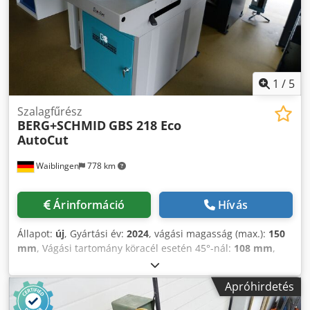
Chedpfxjzl E Two Ag Ioa - Kétoldalas szögbeállítás, balra
60° / jobbra 45° - Szorító, oldalsó, gyors beállítási
lehetőséggel és dupla szorítókarral - A hajtófej pontos
prizmatikus vezetése - Használati útmutató
1
/
5
Szalagfűrész
BERG+SCHMID
GBS 218 Eco
AutoCut
Waiblingen
778 km
Árinformáció
Hívás
Állapot:
új
, Gyártási év:
2024
, vágási magasság (max.):
150
mm
, Vágási tartomány köracél esetén 45°-nál:
108 mm
,
Vágási tartomány köracél 90°-nál:
108 mm
, BERG+SCHMID
GBS 218 Eco AutoCut dupla gérvágó szalagfűrész Sebesség:
Apróhirdetés
25-80 m/perc - Gérce balra 60° - Acél, rozsdamentes acél
és alumínium profilok vágásához - Gyorsfeszítő csavarkulcs