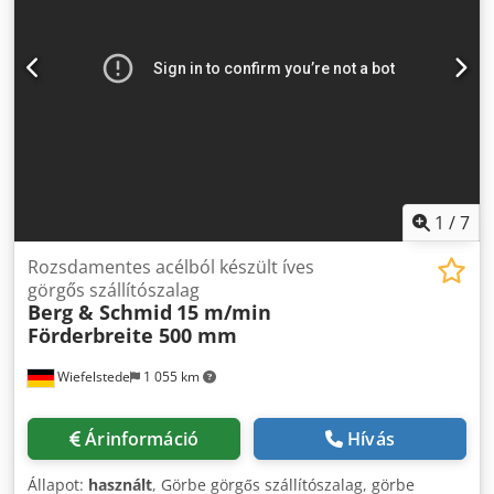
1
/
7
Rozsdamentes acélból készült íves
görgős szállítószalag
Berg & Schmid
15 m/min
Förderbreite 500 mm
Wiefelstede
1 055 km
Árinformáció
Hívás
Állapot:
használt
, Görbe görgős szállítószalag, görbe