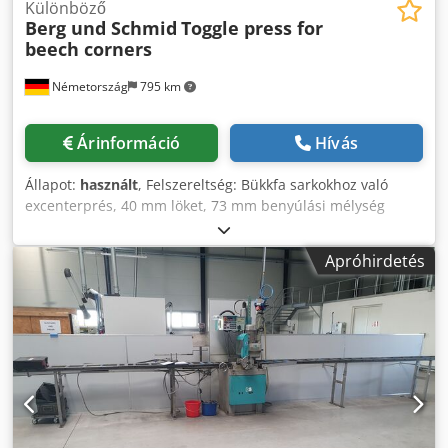
Különböző
Berg und Schmid
Toggle press for
beech corners
Németország
795 km
Árinformáció
Hívás
Állapot:
használt
, Felszereltség: Bükkfa sarkokhoz való
excenterprés, 40 mm löket, 73 mm benyúlási mélység
Cedsx Rh D Sspfx Ag Isha
Apróhirdetés