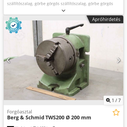
szállítószalag, görbe görgős szállítószalag, görbe görgős
szállítószalag, görbe görgős szállítószalag meghajtással,
görgős szállítószalag, görbe görgős szállítószalag Gyártó:
Apróhirdetés
Schmid Fördertechnik, görbe görgős szállítószalag 90°-os
görbülettel és meghajtással. -Ház: Rozsdamentes acél -
Görgők: -Rollerek: Ø 55-85 x 500 mm -Gyorsaság: 15 m/perc
-Hajtás: SEW-Eurodrive, lásd a típustáblán lévő fotót.
Chodpfx Agotvb Eyj Ija -Közvetítő szélesség: kb. 500 mm -
Szállítási méretek: 2000/1200/H830 mm -Súly: 141 kg
raklappal együtt
1
/
7
Forgóasztal
Berg & Schmid
TWS200 Ø 200 mm