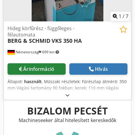
1
/
7
Hideg körfűrész - függőleges -
félautomata
BERG & SCHMID
VKS 350 HA
Németország
699 km
Árinformáció
Hívás
Állapot:
használt
, Műszaki részletek: Fűrészlap átmérő: 350
mm Vágási tartomány 90 fokban: kerek: 110 mm Vágási
tartomány 90 fokban: szögletes: 85 x 85 mm Chjdpfxju Nilyj
Ag Iea Vágási tartomány 90 fokban: lapos: 180 x 85 mm
Vágási tartomány 45 fokban: kerek: balra/jobbra: 105 / 110
BIZALOM PECSÉT
mm Vágási tartomány 45 fokban: szögletes: balra/jobbra:
85 x 85 / 85x85 mm Vágási tartomány 45 fokban: lapos:
Machineseeker által hitelesített kereskedők
balra/jobbra: 130x85 / 130x85 mm Fűrészlap furata: 40 mm
Sebességtartomány - fokozatmentesen szabályozható: 9 /