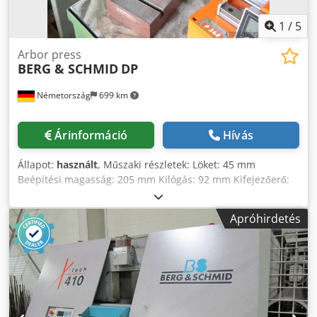
1
/
5
Arbor press
BERG & SCHMID
DP
Németország
699 km
Árinformáció
Hívás
Állapot:
használt
, Műszaki részletek: Löket: 45 mm
Beépítési magasság: 205 mm Kilógás: 92 mm Kifejezőerő:
kb. 2 kN Asztal mérete: 120 x 160 mm Távolság asztal /
dugattyú: max. 205 mm Méretek L x Sz x H: 0,24 x 0,17 x 0,8
Apróhirdetés
m Teljes súly kb.: 23 kg Ez egy asztali készülék. A dugattyú
magassága a kézi kurbli segítségével a belső csavarok
meglazításával 140 mm-re állítható. A dugattyútartó Ø 10
mm-es, visszahúzó rugóval. Alap 2x szorítófurattal Ø 12mm
* Chodpfsu N A D Aex Ag Isa