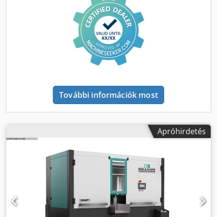
18 / 36 / 74 / 4 fokozat fordulat/perc Forgóasztal: Ø 400
mm/perc Asztal elfordítható +/-: 60° jobbra és 45° balra °
Sűrített levegő csatlakozás: 7 bar Teljes teljesítményigény:
kb. 2,2 kW A gép tömege kb.: 430 kg A gép méretei: Sz: 0,7
x D: 1,01 x H: 2,1 m A körfűrész egy elektro-hidro-
pneumatikus félautomata körfűrész, amellyel profilokon és
tömör anyagokon akár 45°-os befelé vagy 60°-os jobbra
irányuló gérvágások is végezhetők. Függőleges körfűrész
Masszív, nehéz öntvényszerkezet a csővágószekrény
További információk most
maximális nyílása 180 mm vágásszámláló a fűrészfej
függőleges mozgása: 200mm A csővágócsavar
nyílásszélessége max. 180mm (pofaméret W:220 x
H:70mm) Kezelés a kezelőpanelen keresztül *
Apróhirdetés