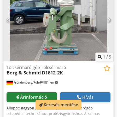
kW-os hajtómotor 41 mm-es fűrészszalag-szélességgel
Modern 7"-os érintőképernyős CNC vezérlés A fűrészkeret
dőlése Masszív, kétpilléres szerkezet Lineárisan vezetett
anyagmérő szonda Hidraulikus vágási nyomásszabályozás
Előtolóegység 500 mm Kettős satu 2 satu a fűrészszalag
előtt + 2 satu a fűrészszalag után Elektromos hajtású
forgácsszállító tisztítópisztoly Teljes burkolat LED-es
munkalámpa Minimum maradék darabhossz 100 mm
Opcionálisan elérhető: kötegfeszítő eszköz; MMS és görgős
szállítószalagok
1
/
9
Tölcsérmaró gép Tölcsérmaró
Berg & Schmid
D1612-2K
Fröndenberg/Ruhr
981 km
Árinformáció
Hívás
Keresés mentése
Állapot:
nagyon jó (használt)
, Tölcséres marógép
ortopédiai technikához, protézisgyártáshoz. Alkalmas