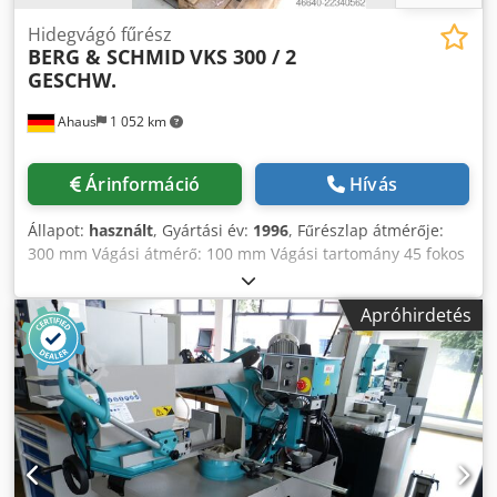
Hidegvágó fűrész
BERG & SCHMID
VKS 300 / 2
GESCHW.
Ahaus
1 052 km
Árinformáció
Hívás
Állapot:
használt
, Gyártási év:
1996
, Fűrészlap átmérője:
300 mm Vágási átmérő: 100 mm Vágási tartomány 45 fokos
szögben: lapos 105 x 80 mm Vágási tartomány 45 fokos
szögben: kör 100 mm Vágási tartomány 60 fokos szögben:
Apróhirdetés
lapos 80 x 70 mm Vágási tartomány 60 fokos szögben: kör
90,0 mm Fűrészlap méretei: 300 x 2,5 x 40 mm Fűrészlap
furat átmérője: 40,0 mm Löket: 150 mm Vágási sebesség:
17 + 33 fordulat/perc Feszültség: 400 V Súly: 340 kg
Méretek (H x Sz x M): 1000 x 800 x 1600 mm Felszereltség: -
Gépház, beépített hűtőfolyadék-ellátó rendszerrel -
Függőleges fűrészfej-vezetés - 2 sebességfokozat -
Nagyméretű anyagmegvezető és támasztófelület