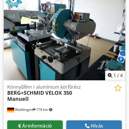
HRC, 0,4–0,5 mm mélység), köszörülve
1
/
4
Könnyűfém / alumínium körfűrész
BERG+SCHMID
VELOX 350
Manuell
Waiblingen
778 km
Árinformáció
Hívás