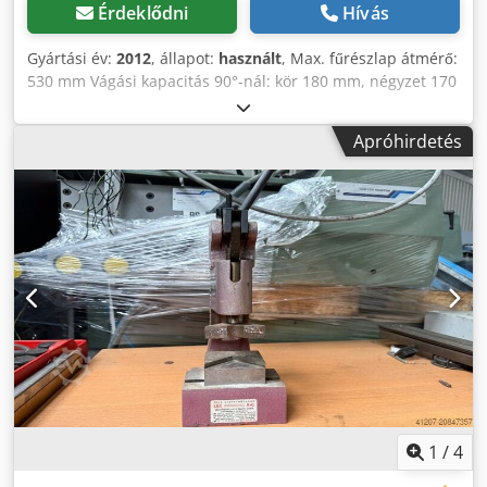
Érdeklődni
Hívás
Gyártási év:
2012
, állapot:
használt
, Max. fűrészlap átmérő:
530 mm Vágási kapacitás 90°-nál: kör 180 mm, négyzet 170
mm, téglalap 380x70 mm Vágási kapacitás 45° balra: kör
180 mm, négyzet 150 mm, téglalap 290x70 mm
Apróhirdetés
Csdszabmqspfx Ag Ieha Vágási kapacitás 45° jobbra: kör
180 mm, négyzet 150 mm, téglalap 290x70 mm Digitális
szögkijelző a fűrészasztalhoz A fűrészasztal
elfordíthatósága: 180° Permetező berendezés Kétkezes
vezérlés
1
/
4