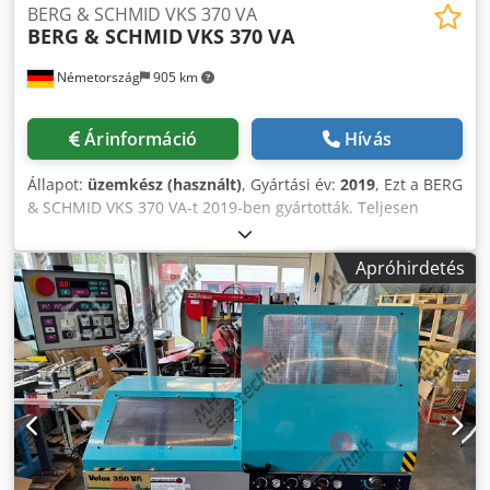
BERG & SCHMID VKS 370 VA
BERG & SCHMID
VKS 370 VA
Németország
905 km
Árinformáció
Hívás
Állapot:
üzemkész (használt)
, Gyártási év:
2019
, Ezt a BERG
& SCHMID VKS 370 VA-t 2019-ben gyártották. Teljesen
automata hidropneumatikus függőleges körfűrész CNC
frekvenciaátalakítással. A géphez tartozik egy görgős
Apróhirdetés
szállítószalag a betáplálási oldalon (3 m) és a kiadási
oldalon (2 m), ami javítja az anyagmozgatást. A
körfűrészlapokat és hűtőfolyadék-koncentrátumot
tartalmazó Starter Kit 1 is a csomag részét képezi. Fontolja
meg a lehetőséget, hogy megvásárolja ezt a BERG &
SCHMID VKS 370 VA fémkörfűrészt. További információkért
vegye fel velünk a kapcsolatot. Kiegészítő felszerelés • 1.
kezdőkészlet, amely 2 körfűrészlapot és 10 liter
hűtőfolyadék-koncentrátumot tartalmaz. • Szintező elem (1
készlet = 4 darab) M 12x100-as tőcsavarral. • Betáplálási