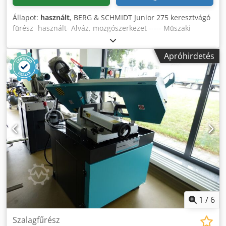
Állapot:
használt
, BERG & SCHMIDT Junior 275 keresztvágó
fűrész -használt- Alváz, mozgószerkezet ----- Műszaki
adatok ----- Vágási magasság: 60 mm, Chedpfxeu R S I Hs
Ag Ija Feszültség: 230 V
Apróhirdetés
1
/
6
Szalagfűrész