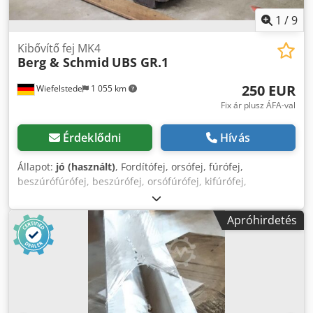
1
/
9
Kibővítő fej MK4
Berg & Schmid
UBS GR.1
250 EUR
Wiefelstede
1 055 km
Fix ár plusz ÁFA-val
Érdeklődni
Hívás
Állapot:
jó (használt)
, Fordítófej, orsófej, fúrófej,
beszúrófúrófej, beszúrófej, orsófúrófej, kifúrófej,
orsószerszám, sík- és kifúrófej Közép, Sík- és kifúrófej típus
- Befogás: MK4 - Méretek: 222/87/80 mm Codpfx Agsm
Apróhirdetés
Dyhmj Ijha - Súly: 3,1 kg