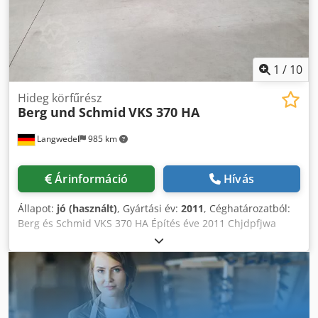
1
/
10
Hideg körfűrész
Berg und Schmid
VKS 370 HA
Langwedel
985 km
Árinformáció
Hívás
Állapot:
jó (használt)
, Gyártási év:
2011
, Céghatározatból:
Berg és Schmid VKS 370 HA Építés éve 2011 Chjdpfjwa
Ecqox Ag Iea Félautomata 4 méteres görgős szállítószalag
bal + jobb Bal oldali ütköző digitális hosszmérő
rendszerrel, kézikerékkel állítható Vágási teljesítmény 370
mm-es fűrészlappal: Kerek 120mm--Négyzet 100mm--
Téglalap 180x100mm 90°-ban 60°-nál: kerek 110 mm -
Négyzet 90 mm - Téglalap 90x100 mm Gérvágó vágás balra