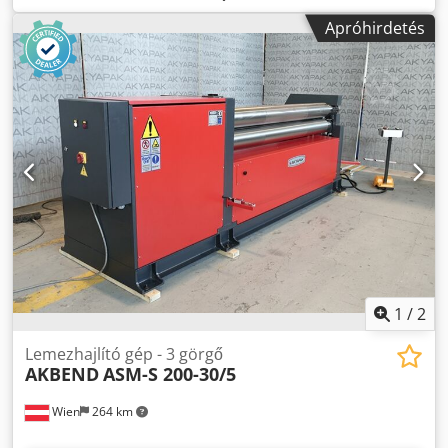
mm Teljes teljesítményigény: 11 kW Gép tömege: kb. 7750
Apróhirdetés
kg Gép méretei: 5600x1450x1600 mm
Tartozékok/felszereltség: - Kúp alakú hajlítóberendezés -
Indukciósan edzett hengerek - Digitális kijelző az oldalsó
hengerekhez Codpfxsyv Nhce Ad Rorf - Acél szerkezetű gép
- Külön vezérlőpult - Két sebességfokozat - Minden henger
golyóscsapágyon - A felső henger billenő- és
támasztócsapágyai a vezérlőpultról működtethetők Ha a
billenőcsapágyat kinyitják, a henger automatikusan
felemelkedik - Kúp beállítás a hengereknél vezérlőpultról -
A középső hengerek hidraulikus motorral és körbefutó
reduktorral hajtottak (felső és alsó hengerek) - Kalibrálás
1
/
2
Lemezhajlító gép - 3 görgő
AKBEND
ASM-S 200-30/5
Wien
264 km