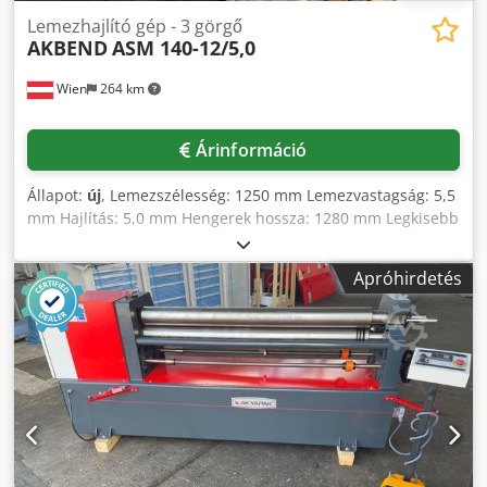
Lemezhajlító gép - 3 görgő
AKBEND
ASM 140-12/5,0
Wien
264 km
Árinformáció
Állapot:
új
, Lemezszélesség: 1250 mm Lemezvastagság: 5,5
mm Hajlítás: 5,0 mm Hengerek hossza: 1280 mm Legkisebb
átmérő: 210 mm Felső henger átmérője: 140 mm Tömeg:
1365 kg Méretek (Ho-Sz-Ma): 2.020 x 900 x 1.200 mm
Apróhirdetés
Alapfelszereltség: - Központi hengerek elektromotorral,
körfogaskerék-alapú áttétellel és fogaskerék-hajtással
működtetve - Oldalra kifordítható felső henger - Főmotor
fékrendszerrel - Kúphajlító berendezés - Mobil vezérlőpult
és lábpedál - CE jelölés/megfelelőségi nyilatkozat
Opcionális felszereltség: - Motoros hátsóhenger-állítás -
Digitális kijelző a hátsó hengernél Crodpfx Ajyvvpysd Rsf -
Indukciósan keményített hengerek