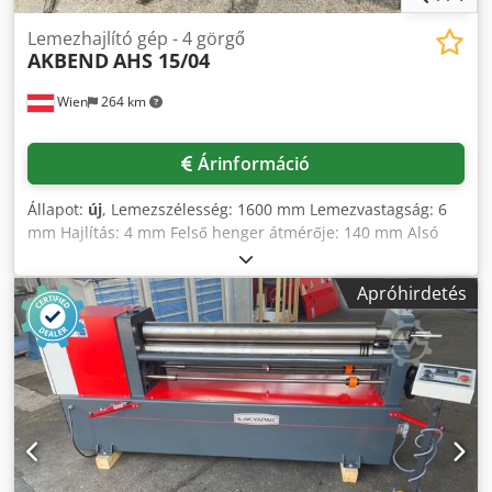
Lemezhajlító gép - 4 görgő
AKBEND
AHS 15/04
Wien
264 km
Árinformáció
Állapot:
új
, Lemezszélesség: 1600 mm Lemezvastagság: 6
mm Hajlítás: 4 mm Felső henger átmérője: 140 mm Alsó
henger átmérője: 140 mm Oldalsó henger átmérője: 120
mm Hajlítási átmérő - min.: felső henger Ø x 3
Apróhirdetés
Teljesítményigény: 3 kW Gép súlya: kb. 2000 kg Gép
méretei: 3700x1300x1280 mm Tartozékok/felszereltség: -
Kúpos hajlító berendezés - Indukciósan edzett hengerek -
Digitális kijelző az oldalsó hengerekhez - Acélvázas gép -
Különálló vezérlőpult Csdpfx Adoyv N E Us Rjrf - Két
sebességfokozat - Minden henger golyóscsapágyazott -
Kalibrálás