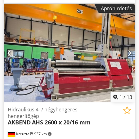
70x2 mm Henger átmérő 155 mm Hajlítási sebesség 4,3
Apróhirdetés
m/perc Tengelyátmérő 50 mm Teljes teljesítményigény 1,5
kW Súly 400 kg Méretek H x Sz x M 830x730x1350 mm
Felszereltség: - Edzett speciális acéltengelyek - Egy
garnitúra edzett hengerek - Alsó hengerek hajtottak -
Oldalsó beállító görgők - Lábpedál - Vízszintes és
függőleges munkavégzés - CE-jelölés/Megfelelőségi
nyilatkozat - Használati útmutató német nyelven
1
/
13
Hidraulikus 4- / négyhengeres
hengerítőgép
AKBEND
AHS 2600 x 20/16 mm
Kreuztal
937 km