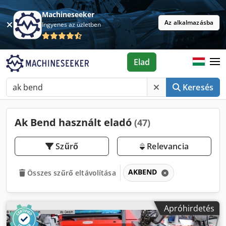
Machineseeker
Az alkalmazásba
Ingyenes az üzletben
Elad
Keresés
Ak Bend használt eladó
(47)
Szűrő
Relevancia
AKBEND
Összes szűrő eltávolítása
Apróhirdetés