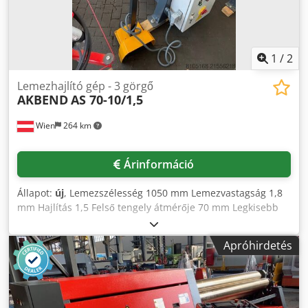
1
/
2
Lemezhajlító gép - 3 görgő
AKBEND
AS 70-10/1,5
Wien
264 km
Árinformáció
Állapot:
új
, Lemezszélesség 1050 mm Lemezvastagság 1,8
mm Hajlítás 1,5 Felső tengely átmérője 70 mm Legkisebb
átmérő 105 mm Teljesítményigény 1,1 kW Gép súlya kb.
320 kg Helyigény kb. 1700x700x1100 mm Felszereltség: -
Apróhirdetés
Aszimmetrikus, háromhengres körhajlító gép motoros
meghajtással - Felső henger kihajtható Crsdeyv I U Ijpfx Ad
Rof - Főmotor fékrendszerrel Speciális felszereltség: -
Motoros hátsó hengerállítás - Digitális kijelző a hátsó