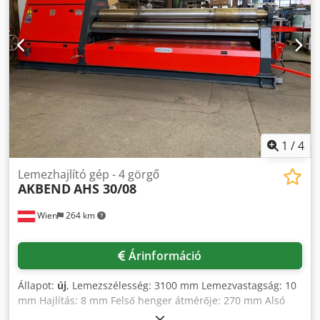
készült - Különálló vezérlőpult - Két sebességfokozat -
Minden henger golyóscsapágyazott - A felsőhenger
billenthető és támasztó csapágyai a vezérlőpultról
működtethetők. Ha a billenthető csapágyat kinyitják, a
henger automatikusan felemelkedik. - Hengerek kúpos
beállítása a vezérlőpultról - A középső hengereket
hidraulikus motor és körfogaskerék hajtja (felső- és
alsóhengerek) - Kalibrálás
1
/
4
Lemezhajlító gép - 4 görgő
AKBEND
AHS 30/08
Wien
264 km
Árinformáció
Állapot:
új
, Lemezszélesség: 3100 mm Lemezvastagság: 10
mm Hajlítás: 8 mm Felső henger átmérője: 270 mm Alsó
henger átmérője: 250 mm Oldalsó henger átmérője: 210