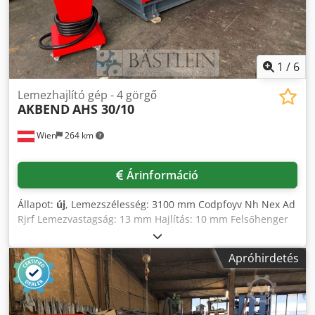
1
/
6
Lemezhajlító gép - 4 görgő
AKBEND
AHS 30/10
Wien
264 km
Árinformáció
Állapot:
új
, Lemezszélesség: 3100 mm Codpfoyv Nh Nex Ad
Rjrf Lemezvastagság: 13 mm Hajlítás: 10 mm Felsőhenger
átmérője: 300 mm Alsóhenger átmérője: 270 mm
Oldalhenger átmérője: 210 mm Teljes teljesítményigény:
Apróhirdetés
11 kW Gép méretei: 5600 x 1800 x 1500 mm Gép súlya: kb.
8.800 kg Tartozékok/felszereltség: - Kúpos
hajlítóberendezés - Indukciósan edzett hengerek - Digitális
kijelző az oldalsó hengerekhez - A gép acélszerkezetből