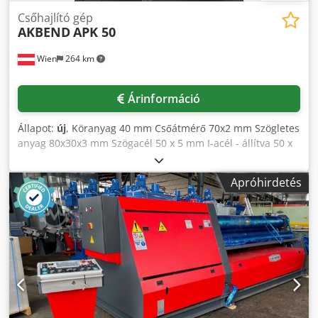
Csőhajlító gép
AKBEND
APK 50
Wien
264 km
Árinformáció
Állapot:
új
, Köranyag 40 mm Csőátmérő 70x2 mm Szögletes
anyag 80x30x3 mm Szögacél 50 x 5 mm I-acél - állítva 50 x
15 mm Hengersor átmérője 157 mm I-acél - fekve 80 x 16
mm Tengelyátmérő 50 mm Hajlítási sebesség 2,95 m/perc
Apróhirdetés
Teljes teljesítményigény 1,1 kW Gép tömege kb. 500 kg
Helyigény kb. 1000x950x1450 mm Felszereltség: - 3
meghajtott henger - speciális acélból (42CrMo4) készült,
edzett és köszörült tengelyek - egy szett standard henger -
alsó hengerek hidraulikusan fel/le állíthatók - digitális
kijelző az alsó hengerekhez - különálló vezérlőpult - az
oldalirányú vezetőhengerek kézzel, egy irányba állíthatók -
kézi zsírzás Cjdpfx Adsyv Nk Rj Rsrf - vízszintes és
függőleges munkavégzés