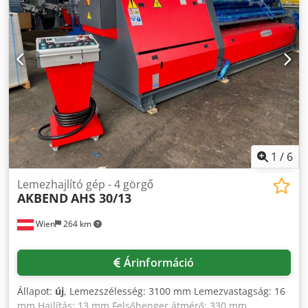
1
/
6
Lemezhajlító gép - 4 görgő
AKBEND
AHS 30/13
Wien
264 km
Árinformáció
Állapot:
új
, Lemezszélesség: 3100 mm Lemezvastagság: 16
mm Hajlítás: 13 mm Felsőhenger átmérő: 330 mm