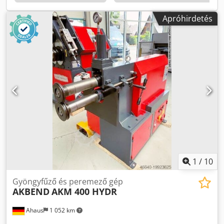
beépített tároló polccal - Nagy teljesítményű hajtómotor,
folyamatos működés mellett is - Mobil lábkapcsoló jobb- és
Apróhirdetés
balirányú futáshoz
1
/
10
Gyöngyfűző és peremező gép
AKBEND
AKM 400 HYDR
Ahaus
1 052 km