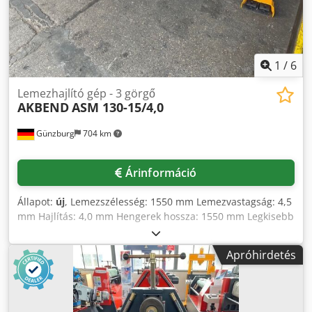
1
/
6
Lemezhajlító gép - 3 görgő
AKBEND
ASM 130-15/4,0
Günzburg
704 km
Árinformáció
Állapot:
új
, Lemezszélesség: 1550 mm Lemezvastagság: 4,5
mm Hajlítás: 4,0 mm Hengerek hossza: 1550 mm Legkisebb
átmérő: 190 mm Felső henger átmérője: 130 mm Tömeg:
1265 kg Méretek: 2670x1110x1050 mm Felszereltség: -
Apróhirdetés
Központi hengerek elektromos motorral, körforgó
csökkentőművel és fogaskerékhajtással hajtva - Oldalra
kihajtható felső henger - Főmotor fékszerkezettel - Kúpos
hajlító berendezés - Mobil vezérlőpult és lábpedál