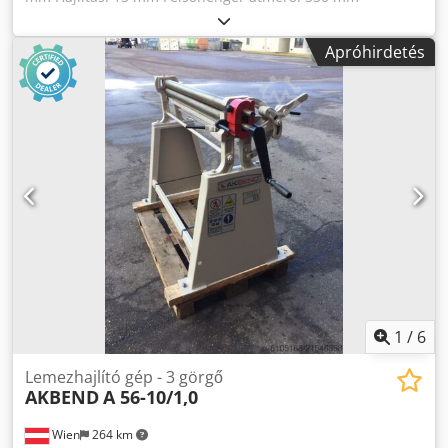
Alsóhenger átmérő: 300 mm Oldalhenger átmérő: 240 mm
Teljes teljesítményigény: 11 kW Gép méretei:
Apróhirdetés
5600x1650x1900 mm Gép súlya: kb. 10 600 kg
Tartozékok/felszereltség: Cedpfx Adsyv I Sme Rerf - Kúpos
hajlítási berendezés - Indukciósan edzett hengerek -
Digitális kijelző az oldalsó hengerekhez - A gép
acélszerkezetből készült - Különálló vezérlőpult - Két
sebesség - Minden henger golyóscsapággyal szerelt - A
felsőhenger ki- és tartócsapágyát a vezérlőpult működteti.
Ha a kiemelő csapágyat kinyitják, a henger automatikusan
felmegy. - Kúpos hengerbeállítás a vezérlőpultról - A
központi hengereket hidraulikus motor és ciklikus hajtómű
mozgatja (felső- és alsóhenger) - Kalibráció
1
/
6
Lemezhajlító gép - 3 görgő
AKBEND
A 56-10/1,0
Wien
264 km