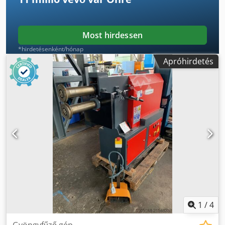
Most hirdessen
*hirdetésenként/hónap
Apróhirdetés
1
/
4
Gyöngyfűző gép