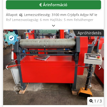
Árinformáció
Állapot:
új
, Lemezszélesség: 3100 mm Crjdpfx Adjyv Nf Ie
Rsf Lemezvastagság: 6 mm Hajlítás: 5 mm Felsőhenger
átmérője: 200 mm Minimális hajlítási átmérő: Ø 300 mm
Hajlítási sebesség: 5 m/perc Teljes teljesítményigény: 5,5
Apróhirdetés
kW Gépsúly: kb. 4000 kg Helyigény: kb. 4800x1300x1270
mm Felszereltség: - Kúpos hajlítóberendezés - Indukciósan
edzett hengerek - Motoros hátsó hengerállítás - Hegesztett
acél vázszerkezet (ST-52) - Különleges acélból készült
hengerek - Aszimmetrikus működési mód - Oldalra
kihajtható felső henger - Központi hengerek elektromos
motorral, fékberendezéssel, körbefutó alacsony áttételű
hajtóművel és fogaskerekes hajtással - Mobil kezelőpult
Extrák: - Digitális kijelző a hátsó hengerhez - Motoros alsó
hengerhajtás
1
/
3