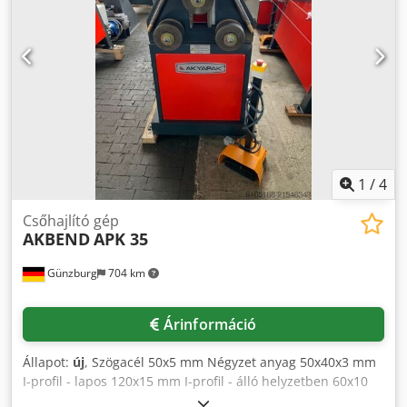
Credpoyvvrhsfx Ad Rsf - CE-jelzés/Megfelelőségi nyilatkozat
Extrák: - Indukciósan edzett hengerek - Motoros hátsó
hengerállítás - Digitális kijelző a hátsó hengerhez
1
/
4
Csőhajlító gép
AKBEND
APK 35
Günzburg
704 km
Árinformáció
Állapot:
új
, Szögacél 50x5 mm Négyzet anyag 50x40x3 mm
I-profil - lapos 120x15 mm I-profil - álló helyzetben 60x10
mm Credpfx Adeyvvnis Rjf Köracél Ø 35 mm Cső átmérő Ø