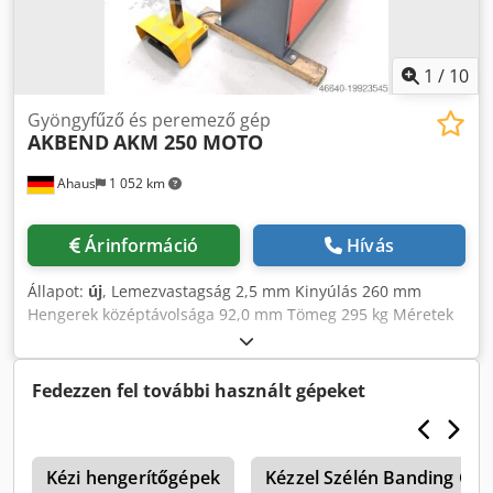
1
/
10
Gyöngyfűző és peremező gép
AKBEND
AKM 250 MOTO
Ahaus
1 052 km
Árinformáció
Hívás
Állapot:
új
, Lemezvastagság 2,5 mm Kinyúlás 260 mm
Hengerek középtávolsága 92,0 mm Tömeg 295 kg Méretek
(H-Sz-M) 1200 x 700 x 1200 mm Felszereltség: - 3 pár
gyöngyöző- és peremezőhenger tartozékként - Masszív
gyöngyözőgép motoros hajtású hengerekkel - Állítható
Fedezzen fel további használt gépeket
ütköző az alsó tengelyen - Különféle gyöngyözés
gazdaságos előállításához - Nagy pontosság a precíziós
csapágyazású tengelyek révén - Áttekinthetően elhelyezett
x
kezelőszervek Crodpsxaaw Hsfx Ad Rjf - Állvánnyal,
Kézi hengerítőgépek
Kézzel Szélén Banding Gé