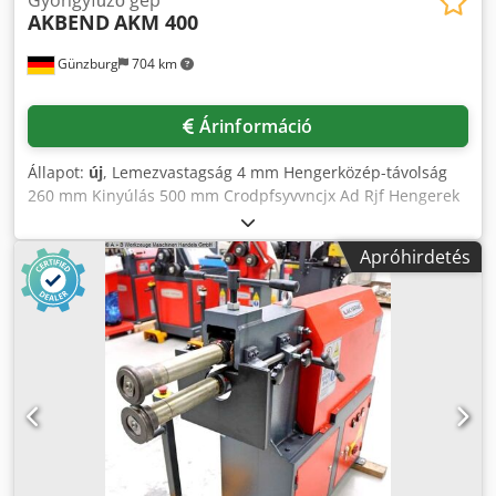
AKBEND
AKM 400
Günzburg
704 km
Árinformáció
Állapot:
új
, Lemezvastagság 4 mm Hengerközép-távolság
260 mm Kinyúlás 500 mm Crodpfsyvvncjx Ad Rjf Hengerek
középponttávolsága 132 mm Befogás 40 mm Sebesség 5
m/perc Teljes teljesítményigény 2,2 kW Gép tömege kb. 350
Apróhirdetés
kg Helyigény kb. 1650x700x1280 mm Felszereltség: -
motoros bordázógép - 3 készlet bordázó henger -
lábkapcsoló