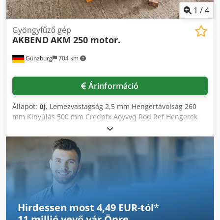
1
/
4
Gyöngyfűző gép
AKBEND
AKM 250 motor.
Günzburg
704 km
Árinformáció
Állapot:
új
, Lemezvastagság 2,5 mm Hengertávolság 260
mm Kinyúlás 500 mm Credpfx Aoyvvq Rod Ref Hengerek
középpont-távolsága 92 mm Befogás 35 mm Sebesség 3,5
m/perc Teljes teljesítményigény 1,5 kW Gép tömege kb. 295
kg Helyigény kb. 1200x700x1200 mm Felszereltség: -
motorizált bordázó gép - 3 garnitúra bordázó henger -
lábkapcsoló
Hirdessen most 4,49 EUR-tól
*
11 millió vevő
vár Önre