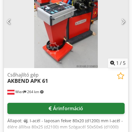
nyitható felső henger - Kúpos hajlítóberendezés -
Mozgatható vezérlőpanel és különálló lábpedál - CE
megfelelőség Opcionális felszereltség: - Indukciósan edzett
hengerek - Hátsó henger elektromos fel- és lemozgatása -
Digitális kijelző a hátsó hengerhez
1
/
5
Csőhajlító gép
AKBEND
APK 61
Wien
264 km
Árinformáció
Állapot:
új
, I-acél - laposan fekve 80x20 (d1200) mm I-acél -
élére állítva 80x25 (d2100) mm Szögacél 50x50x6 (d1000)