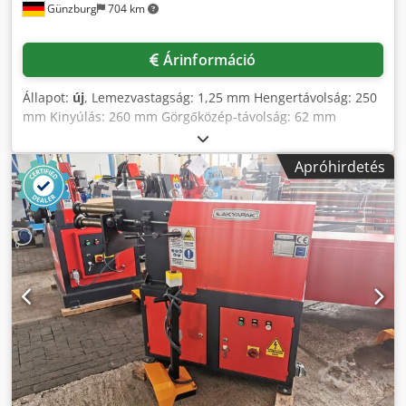
Günzburg
704 km
Árinformáció
Állapot:
új
, Lemezvastagság: 1,25 mm Hengertávolság: 250
mm Kinyúlás: 260 mm Görgőközép-távolság: 62 mm
Befogás: 26 mm Sebesség: 6,3 m/perc Cedpfoyvvruox Ad
Rerf Teljesítményigény: 0,7 kW Tömeg: 170 kg Méretek (H x
Apróhirdetés
Sz x M): 1020x600x1500 mm Felszereltség: - Motoros
gyöngyözőgép - 5 garnitúra gyöngyhenger - Lábpedál