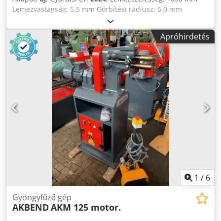
Lemezvastagság: 5,5 mm Görbítési rádiusz: 5,0 mm
Hengerdiaméter: 130 / 195 mm Teljesítményigény: 2,2 kW
Gépsúly: kb. 1050 kg Szükséges hely: kb. 2150 x 900 x 1200
Apróhirdetés
mm Felszereltség: Credpfxeq Sz Aho Ad Ref - 2 központi
henger, elektromos motorral hajtva - Felső henger oldalra
kihajtható - Kúpos hajlító egység - Külön kezelőpanel -
Önfelfalós főmotor - CE jelölés/megfelelőségi nyilatkozat A
vételárban szereplő speciális felszerelések: - edzett
hengerek - motoros hátsó hengerállító - digitális kijelző
1
/
6
Gyöngyfűző gép
AKBEND
AKM 125 motor.