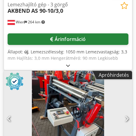
Lemezhajlító gép - 3 görgő
AKBEND
AS 90-10/3,0
Wien
264 km
Árinformáció
Állapot:
új
, Lemezszélesség: 1050 mm Lemezvastagság: 3,3
mm Hajlítás: 3,0 mm Hengerátmérő: 90 mm Legkisebb
átmérő: 130 mm Teljes teljesítményigény: 1,1 kW Gép
súlya: kb. 570 kg Helyigény: kb. 2100 x 800 x 1130 mm
Apróhirdetés
Felszereltség: - Aszimmetrikus, 3 hengeres körhajlítógép
motoros hajtással - Kihajtható felső henger - Kúpos
hajlítóberendezés - Főmotor fékszerkezettel Extrák: -
Motoros hátulsó hengerállítás Csdpoyv Nfbsfx Ad Rorf -
Digitális kijelző a hátulsó hengerhez - Indukciósan edzett
hengerek