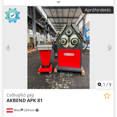
mm Tömör anyag - átmérő 40 (d800) mm Négyzet anyag
60x60x3 (d4000) mm Téglalap anyag 80x30x3 (d6000) mm
Apróhirdetés
Max. csőátmérő 70x2 (d1600) mm Befogás 60 mm Henger
átmérője 177 mm Hajlítási sebesség 6,4 m/perc Teljes
teljesítményigény 4 kW Gép tömege kb. 970 kg Gép méretei
1400x950x1450 mm Felszereltség: Crsdpfx Aeyv Nwqod Rof
- Acélvázas gép (ST-52) - Hidraulikus motorral és
hajtóművel hajtott - Tengelyek speciális acélból (42CrMo4),
edzett és köszörült kivitelben - Alapgörgő garnitúra - Alsó
görgők hidraulikával fel-le állíthatók - Digitális kijelző alsó
görgőkhöz - Különálló vezérlőpult - Egy irányban
manuálisan állítható oldalsó vezetőgörgők - Kézi kenés -
Vízszintes és függőleges munkavégzés - Kezelési utasítás
1
/
9
Csőhajlító gép
AKBEND
APK 81
Wien
264 km