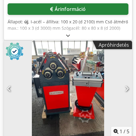
Árinformáció
Állapot:
új
, I-acél – állítva: 100 x 20 (d 2100) mm Cső átmérő
max.: 100 x 3 (d 3000) mm Szögacél: 80 x 80 x 8 (d 2000)
mm Szögletes anyag: 50 x 25 x 2 (d 600) mm Tömör anyag –
átmérő: 60,0 (d 1000) mm I-acél – laposan: 120 x 30 (d 600)
Apróhirdetés
max. 140 mm Szerszám befogás: 80,0 Fordulatszám: 4,2
ford/perc Tömeg: 1600 kg Méretek: 1240 x 1375 x 1540 mm
Felszereltség: - Hegesztett acélszerkezet (St-52) - A
hengereket 3 különálló hidromotor hajtja meg - Speciális
acél fogaskerekek - A tengelyek speciális acélból készülnek,
edzettek és csiszoltak - Kézi kenés - A vezetőhengerek
hidraulikusan állíthatók - Az alsó hengerek hidraulikusan
emelhetők és süllyeszthetők - Különálló és mozgatható
kezelőpanel - Vízszintes és függőleges munkavégzés Cjdpfx
Adoyv Nnis Rsrf - Gyártási minőség tanúsítva: CE, ISO 9001
- 2015, TSEK, TURQUM szerint
1
/
5