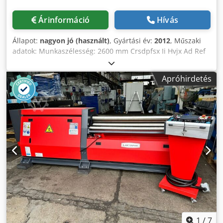
Árinformáció
Hívás
Állapot:
nagyon jó (használt)
, Gyártási év:
2012
, Műszaki
adatok: Munkaszélesség: 2600 mm Crsdpfsx Ii Hvjx Ad Ref
Hajlítási teljesítmény: 20,0 mm Előhajlítás: 16,0 mm Felső
henger átmérője: 330 mm Középső henger átmérője: 300
Apróhirdetés
mm Oldalsó hengerek átmérője: 240 mm Kúpos
hajlítóberendezés a két oldalsó henger döntésével
Mozgatható vezérlőpult digitális kijelzővel Motor
teljesítménye: 11 kW CE-jelölés Méretek (H x Sz x M): kb.
5800 x 2300 x 1900 mm Tömeg: kb. 11 t Kiegészítő
felszereltség: Felső hajlítássegítő Az eladó nem vállal
felelősséget írási vagy adatátviteli hibákért. A gép korának
megfelelő műszaki, optikai és kopási állapotban van;
használt gépek garancia nélkül kerülnek értékesítésre.
1
/
7