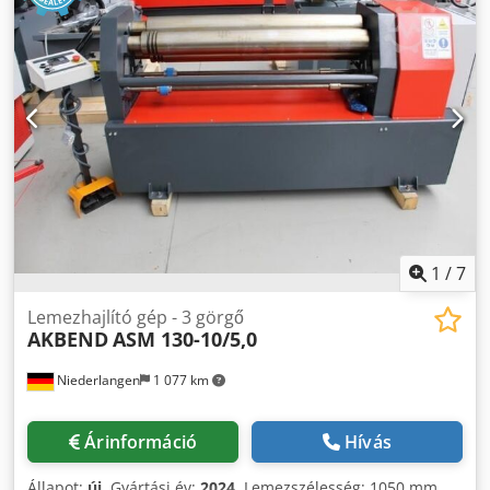
1
/
7
Lemezhajlító gép - 3 görgő
AKBEND
ASM 130-10/5,0
Niederlangen
1 077 km
Árinformáció
Hívás
Állapot:
új
, Gyártási év:
2024
, Lemezszélesség: 1050 mm