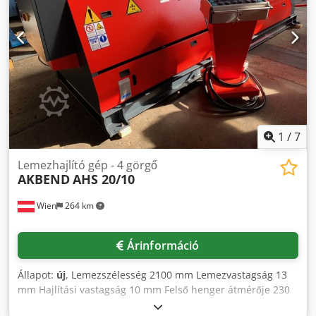
hengerhez - Indukciósan edzett hengerek
1
/
7
Lemezhajlító gép - 4 görgő
AKBEND
AHS 20/10
Wien
264 km
Árinformáció
Állapot:
új
, Lemezszélesség 2100 mm Lemezvastagság 13
mm Hajlítási vastagság 10 mm Felső henger átmérője 230
mm Alsó henger átmérője 210 mm Oldalsó henger