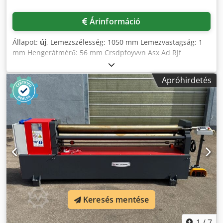
Árinformáció
Állapot:
új
, Lemezszélesség: 1050 mm Lemezvastagság: 1
mm Hengerátmérő: 56 mm Crsdpfoyvvn Asx Ad Rjf
Helyigény: kb. 1600 x 700 x 1050 mm Felszereltség: -
Felsőhenger manuálisan kihajtható Speciális felszereltség:
Apróhirdetés
- Edzett hengerek
Keresés mentése
1
/
7