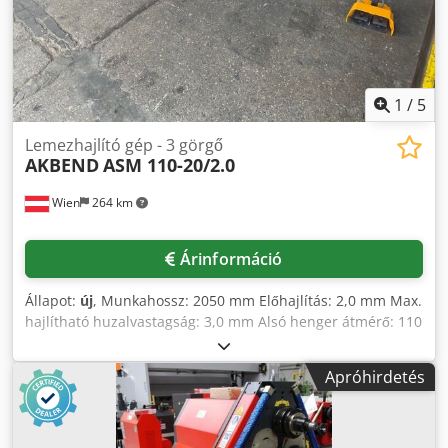
1
/
5
Lemezhajlító gép - 3 görgő
AKBEND
ASM 110-20/2.0
Wien
264 km
Árinformáció
Állapot:
új
, Munkahossz: 2050 mm Előhajlítás: 2,0 mm Max.
hajlítható huzalvastagság: 3,0 mm Alsó henger átmérő: 110
mm Cedpfsyv N Dwex Ad Rerf Minimális hajlítási átmérő:
165 mm Motorteljesítmény: 22 kW Hajlítási sebesség: 5,2
Apróhirdetés
mm/perc Hossz: 3150 mm Magasság: 1150 mm Szélesség:
850 mm Alapfelszereltség: - Gépváz öntöttvasból -
Elektromos meghajtású hajlítás - Hátsó henger kézi fel- és
lemozgatása kézikerékkel - Főmotor fékkel - Oldalra