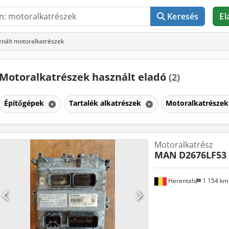
Keresés
El
nált motoralkatrészek
Motoralkatrészek használt eladó
(2)
Építőgépek
Tartalék alkatrészek
Motoralkatrésze
Motoralkatrész
MAN
D2676LF53 
Herentals
1 154 k