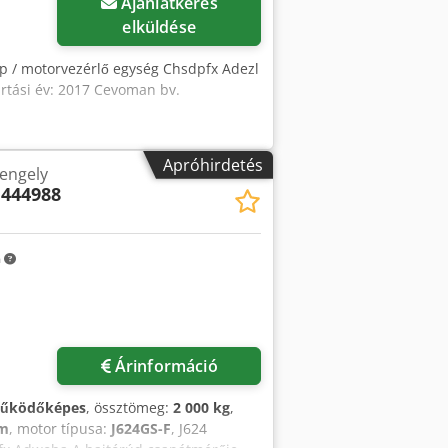
Ajánlatkérés
elküldése
p / motorvezérlő egység Chsdpfx Adezl
tási év: 2017 Cevoman bv.
Apróhirdetés
tengely
444988
m
Árinformáció
működőképes
, össztömeg:
2 000 kg
,
mm
, motor típusa:
J624GS-F
, J624