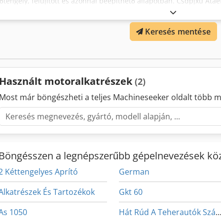
főtengely, felújított és azonnal beépíthető állapotban. Csdpjxu At
névlegesen 175 mm, míg a főcsapok 194,5 mm-re vannak megmunk
rel), így biztosítva az egyenletes illeszkedést. A N4 és N5 csapoko
Keresés mentése
méretvisszaállítás és a felület minőségének helyreállítása érdekébe
esett át, hogy garantálja a megfelelő működést a beépítés során. 
J624GS-F Hossz: 4418 mm Főcsap-átmérő: 194,5 mm (szabvány 195
Használt motoralkatrészek
(2)
Most már böngészheti a teljes Machineseeker oldalt több m
Böngésszen a legnépszerűbb gépelnevezések köz
2 Kéttengelyes Aprító
German
Alkatrészek És Tartozékok
Gkt 60
As 1050
Hát Rúd A Teherautók Szá