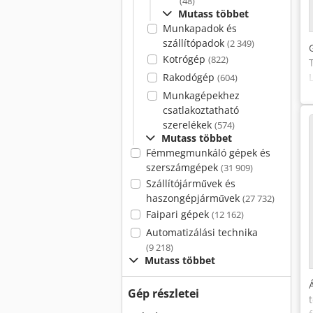
(48)
Mutass többet
Munkapadok és
szállítópadok
(2 349)
Kotrógép
(822)
Rakodógép
(604)
Munkagépekhez
csatlakoztatható
szerelékek
(574)
Mutass többet
Fémmegmunkáló gépek és
szerszámgépek
(31 909)
Szállítójárművek és
haszongépjárművek
(27 732)
Faipari gépek
(12 162)
Automatizálási technika
(9 218)
Mutass többet
Gép részletei