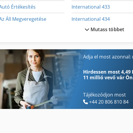
Autó Értékesítés
International 433
Az Áll Megveregetése
International 434
Mutass többet
Biztonsági Sáv Teherautók
Kerek Fa Mérés
Ex Sajtóközpont
Ks 205
Fejező És Gérvágó Fűrész
Lé Sajtó
Adja el most azonnal:
Ga 11 Ff
Meh 5 2 1 8 B
Hirdessen most 4,49 
11 millió vevő
vár Ön
Tájékozódjon most
+44 20 806 810 84