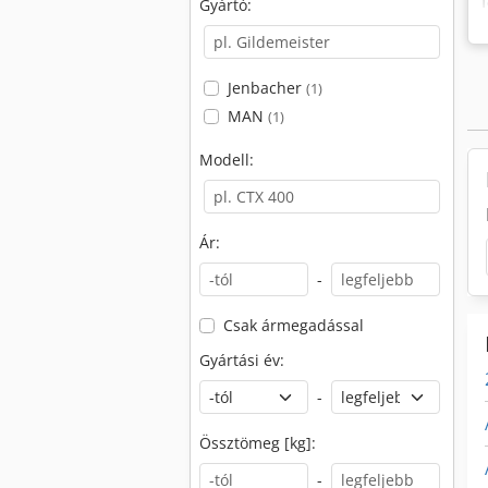
Gyártó:
Jenbacher
(1)
MAN
(1)
Modell:
Ár:
-
Csak ármegadással
Gyártási év:
-
Össztömeg [kg]:
-