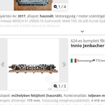
1
/
4
Gyártási év:
2017
, állapot:
használt
, Motoregység / motor számítógé
Tmlewja BOSCH 51.25820-10 Származik: MAN TGS 26.420 Euro6 Gyár
Lenskensdijk 5 2200 Herentals Belgium
624-es komplett fő
Innio Jenbacher
Romanengo
772 k
1
/
3
Állapot:
műhelyben felújított (használt)
, Funkcionalitás:
teljesen 
tengely átmérője:
175 mm
, hosszúság (meghosszabbított):
4 418 