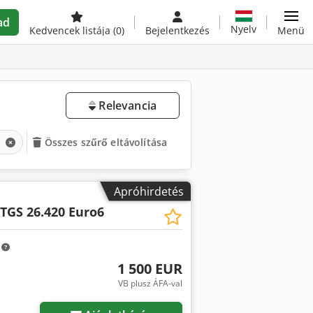
ad
Nyelv
Kedvencek listája
(0)
Bejelentkezés
Menü
Relevancia
k
Összes szűrő eltávolítása
Apróhirdetés
TGS 26.420 Euro6
m
1 500 EUR
VB plusz ÁFA-val