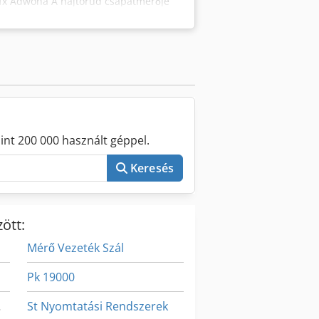
aefx Adwoha A hajtórúd csapátmérője
álva (szemben a szabványos 195 mm-
n keménykróm bevonat készült a
n. Az alkatrész szigorú ellenőrzéseken
Műszaki adatok Típus: KURBEL Motor:
 mm) Hajtócsap-átmérő: 175 mm
int 200 000 használt géppel.
Keresés
ött:
Mérő Vezeték Szál
Pk 19000
mára
St Nyomtatási Rendszerek