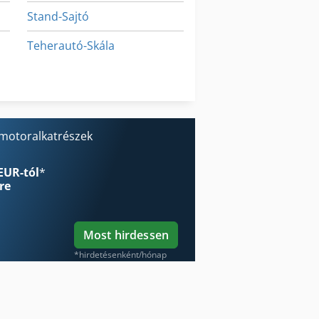
Stand-Sajtó
Teherautó-Skála
Tp 201
Tur 560
 motoralkatrészek
EUR-tól
*
re
Most hirdessen
*hirdetésenként/hónap