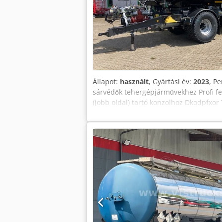
Állapot:
használt
, Gyártási év:
2023
, P
sárvédők tehergépjárművekhez Profi fel
(jobb oldal) tartó konzolhoz Dkodpfxor 