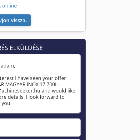
 online
vjon vissza.
RÉS ELKÜLDÉSE