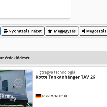
Nyomtatási nézet
Megjegyzés
Megosztás
 az érdeklődését.
Hígtrágya technológia
Kotte
Tankanhänger TAV 26
Kassel
861 km