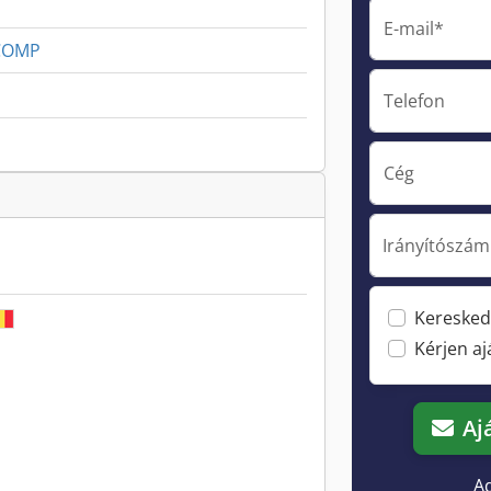
E-mail*
6COMP
Telefon
Cég
Irányítószám
Keresked
Kérjen a
Aj
Ad