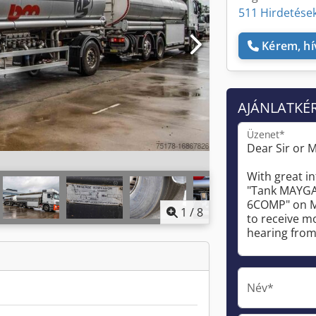
511 Hirdetések
Kérem, hí
AJÁNLATKÉ
Üzenet*
1
/
8
Név*