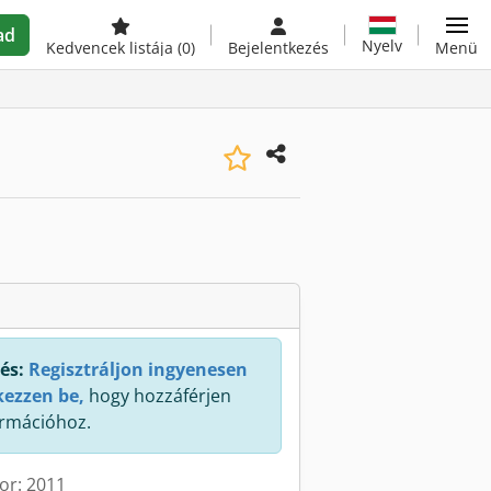
ad
Nyelv
Kedvencek listája
(0)
Bejelentkezés
Menü
és:
Regisztráljon ingyenesen
kezzen be,
hogy hozzáférjen
rmációhoz.
kor: 2011