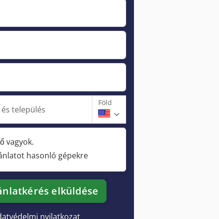
Föld
 és település
ő vagyok.
jánlatot hasonló gépekre
ánlatkérés elküldése
atvédelmi nyilatkozat