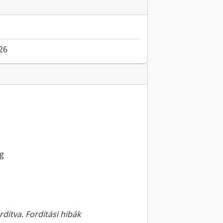
026
g
rdítva. Fordítási hibák