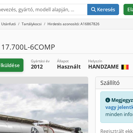
Keresés
El
Utánfutó
Tartálykocsi
Hirdetés azonosító: A16867826
 17.700L-6COMP
Gyártási év
Állapot
Helyszín
elküldése
2012
Használt
HANDZAME
Szállító
Megjegyz
vagy jelent
minden info
Regisztrált ek