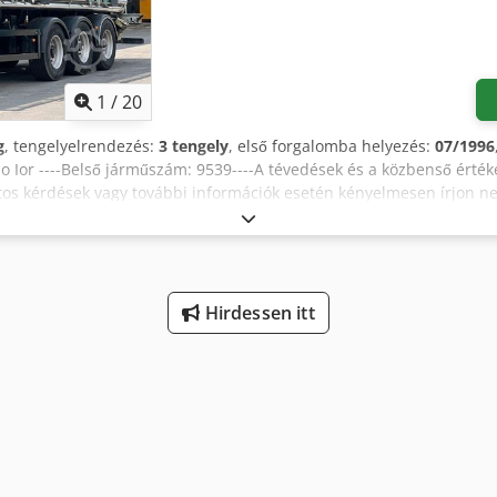
1
/
20
g
, tengelyelrendezés:
3 tengely
, első forgalomba helyezés:
07/1996
po Ior ----Belső járműszám: 9539----A tévedések és a közbenső érték
atos kérdések vagy további információk esetén kényelmesen írjo
Hirdessen itt