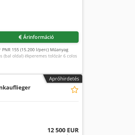
Árinformáció
 PNR 155 (15.200 l/perc) Műanyag
 (bal oldal) ékperemes tolózár 6 colos
Apróhirdetés
nkauflieger
12 500 EUR