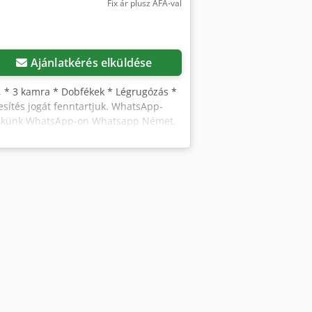
Fix ár plusz ÁFA-val
Ajánlatkérés elküldése
, * 3 kamra * Dobfékek * Légrugózás *
esítés jogát fenntartjuk. WhatsApp-
n nekünk WhatsApp-on Whatsapp Német,