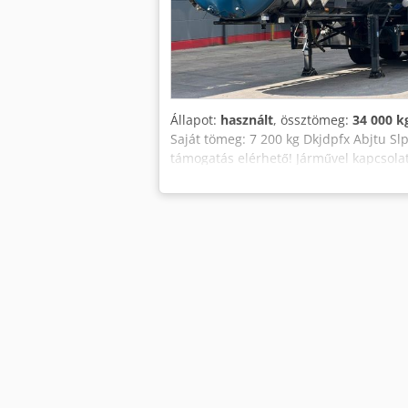
Állapot:
használt
, össztömeg:
34 000 k
Saját tömeg: 7 200 kg Dkjdpfx Abjtu Sl
támogatás elérhető! Járművel kapcsol
Angol -- Whatsapp Német, Angol, Arab