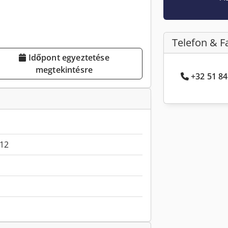
Telefon & F
Időpont egyeztetése
megtekintésre
+32 51 84
12