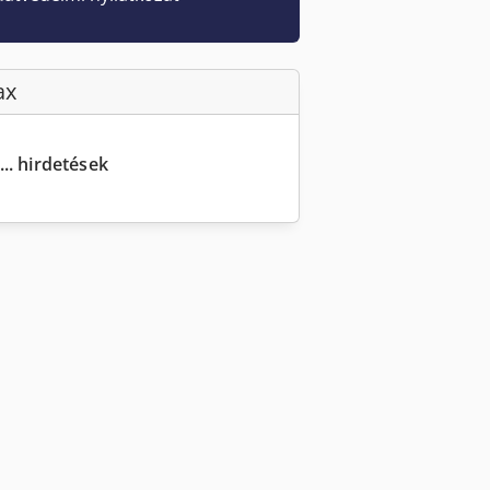
ax
... hirdetések