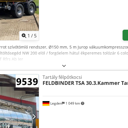
1
/
5
errot szívótömlő rendszer, Ø150 mm, 5 m Jurop vákuumkompresszor
töltősegéd NW 200 elöl / forgóelem hátul ékperemes tolózár 6 colos
T Rfrs Ab Ier
Tartály félpótkocsi
FELDBINDER
TSA 30.3.Kammer Ta
Legden
1 049 km