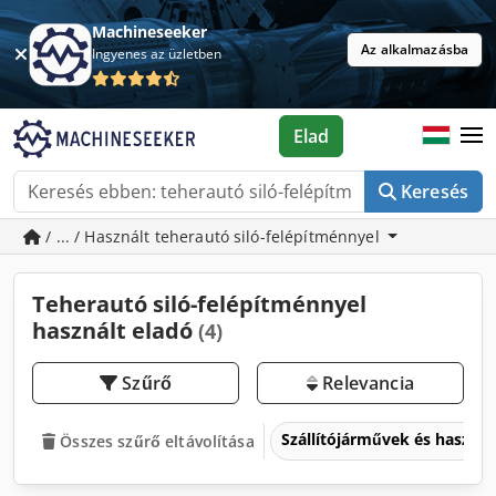
Machineseeker
Az alkalmazásba
Ingyenes az üzletben
Elad
Keresés
/ ... / Használt teherautó siló-felépítménnyel
Teherautó siló-felépítménnyel
használt eladó
(4)
Szűrő
Relevancia
Szállítójárművek és haszo
Összes szűrő eltávolítása