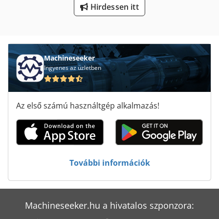
Hirdessen itt
Teherautó Gyaloglás
Teherautó Hajtóműves Emelők
Teherautó Mosó
Machineseeker
Ingyenes az üzletben
Teherautó-Skála
Tej És Tejtermékek
Az első számú használtgép alkalmazás!
Tekercselő Gép
Tp 201
Tur 560
További információk
Töltse Le A Sütő
Machineseeker.hu a hivatalos szponzora: