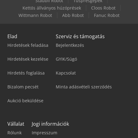
Stäubli Robot
Tusprésgépek
Kettős állványos húzóprések
Cloos Robot
Wittmann Robot
Abb Robot
Fanuc Robot
Elad
Szerviz és támogatás
Hirdetések feladása
Bejelentkezés
Hirdetések kezelése
GYIK/Súgó
Hirdetés foglalása
Kapcsolat
Bizalom pecsét
Minta adásvételi szerződés
Aukció beküldése
Vállalat
Jogi információk
Rólunk
Impresszum