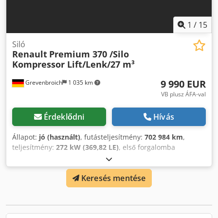
1
/
15
Siló
Renault
Premium 370 /Silo
Kompressor Lift/Lenk/27 m³
9 990 EUR
Grevenbroich
1 035 km
VB plusz ÁFA-val
Érdeklődni
Hívás
Állapot:
jó (használt)
, futásteljesítmény:
702 984 km
,
teljesítmény:
272 kW (369,82 LE)
, első forgalomba
helyezés:
07/2005
, üzemanyagtípus:
dízel
,
tengelyelrendezés:
6x2
, üzemanyag:
dízel
, szín:
fehér
,
Keresés mentése
vezetőfülke:
nappali fülke
, hajtástípus:
mechanikai
,
kibocsátási osztály:
Euro 3
, felfüggesztés:
acél-levegő
,
Gyártási év:
2005
, Felszereltség:
elektromos ablakemelő,
elektromosan állítható tükör, ködlámpák, tempomat
, =