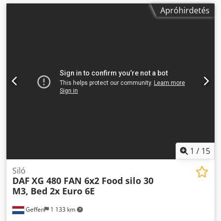
Apróhirdetés
1
/
15
Siló
DAF
XG 480 FAN 6x2 Food silo 30
M3, Bed 2x Euro 6E
Geffen
1 133 km