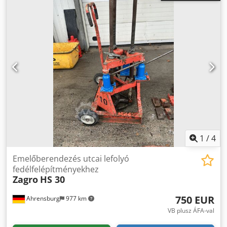
3500 előfúró hajtás Munkahosszú árboc 14 méter Motor
CAT313 kW Segédcsörlő Dksdeh Tyzmepfx Af Asr
Légkondicionálás Nagyon jó állapotban
1
/
4
Emelőberendezés utcai lefolyó
fedélfelépítményekhez
Zagro
HS 30
750 EUR
Ahrensburg
977 km
VB plusz ÁFA-val