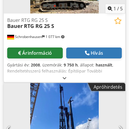
1
/
5
Bauer RTG RG 25 S
Bauer
RTG RG 25 S
Schrobenhausen
1 077 km
Árinformáció
Hívás
Gyártási év:
2008
, üzemórák:
9 750 h
, állapot:
használt
,
Rendeltetésszerű felhasználás: Építőipar További
információért forduljon Mohamad Fattah Ahmadhoz.
Dkodoh Tyzxjpfx Af Asr Cölöpverő és fúrótorony
Apróhirdetés
Felépítmény : Sennebogen BS 80 R Motor : CAT C 18 570
kW Opcionális : MR 125 V, KDK 232 S, DKS 100/200 vibrátor
Felszerelés : Kocogtató, Kelly és SOB fúrás, központi kenés,
légkompresszor, CSM előkészítés A gép kiváló állapotban
van, és azonnal használatra kész.