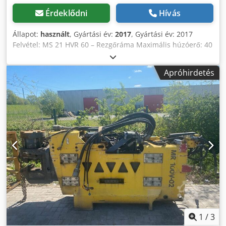
Érdeklődni
Hívás
Állapot:
használt
, Gyártási év:
2017
, Gyártási év: 2017
Felvétel: MS 21 HVR 60 – Rezgőráma Maximális húzóerő: 40
kN Üzemi nyomás: 32 MPa Hidraulikus teljesítmény (max.):
100 kW Ajánlott kalapácssúly: 1500 kg Dkodpfxozrk Sfe Af
Apróhirdetés
Aor EKZ 480 – Rögzítőkarom Megengedett centrifugális
erők (max.): 400 kN Rögzítőerő: 480 kN Rögzítési nyomás:
240 bar Minimális karhossz: 180 mm
1
/
3