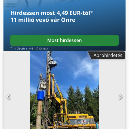
Hirdessen most 4,49 EUR-tól
*
11 millió vevő
vár Önre
Most hirdessen
*hirdetésenként/hónap
Apróhirdetés