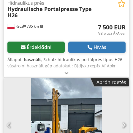
Hidraulikus prés
Hydraulische Portalpresse
Type
H26
7 500 EUR
Recz
735 km
VB plusz ÁFA-val
Érdeklődni
Hívás
Állapot:
használt
, Schulz hidraulikus portálprés típus H26
vásárolni használt gép adatokat : Djdjvxtrxepfx Af Aokr
max. nyomás 1500 kN (150 tonna) fő motor 55 kW
Hűtőrendszer motor 3 kW Rexroth hidraulika rendszer
Apróhirdetés
szerszámlap mérete 850x760 mm