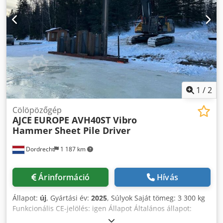
1
/
2
Cölöpözőgép
AJCE
EUROPE AVH40ST Vibro
Hammer Sheet Pile Driver
Dordrecht
1 187 km
Árinformáció
Hívás
Állapot:
új
, Gyártási év:
2025
, Súlyok Saját tömeg: 3 300 kg
Funkcionális CE-jelölés: igen Állapot Általános állapot:
nagyon jó Műszaki állapot: nagyon jó Esztétikai állapot: