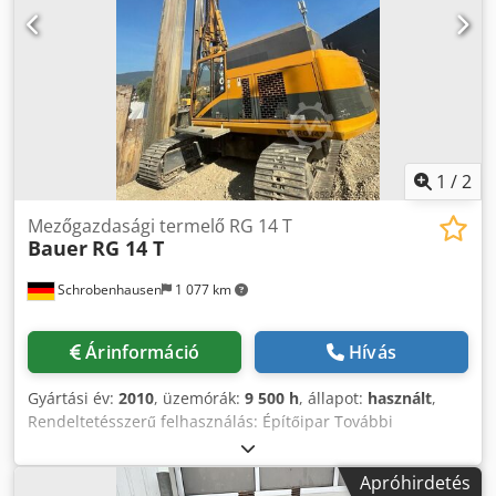
1
/
2
Mezőgazdasági termelő RG 14 T
Bauer
RG 14 T
Schrobenhausen
1 077 km
Árinformáció
Hívás
Gyártási év:
2010
, üzemórák:
9 500 h
, állapot:
használt
,
Rendeltetésszerű felhasználás: Építőipar További
információért forduljon Mohamad Fattah Ahmadhoz. Az
építés éve 2010 Működési órák 9500 Felépítmény BAUER BT
Apróhirdetés
45 Felszerelések : MR 70 V vibrátor felújítva, ABI MDBA