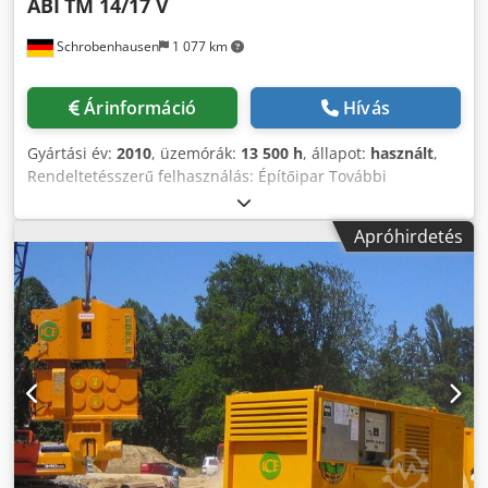
ABI
TM 14/17 V
Schrobenhausen
1 077 km
Árinformáció
Hívás
Gyártási év:
2010
, üzemórák:
13 500 h
, állapot:
használt
,
Rendeltetésszerű felhasználás: Építőipar További
információért forduljon Mohamad Fattah Ahmadhoz. ABI
TM 14/17 V Gyártás éve 2010 CAT motor / 470 kW
Apróhirdetés
Felépítmény : Sennebogen SR 35 T Segédcsörlő Djdpfx
Afoh Tyylo Aokr MRZV 24VV vibrátor Opcionálisan előfúró
meghajtással Jó állapotban!