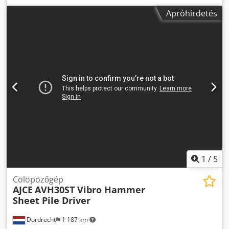
nagyon jó Azonosítás Referencia szám: 4 További
Apróhirdetés
információk Alkalmas a következő gépekhez: 28–45 TONNA
Szállítási feltételek: FOB Szállítási méretek (H x Sz x M):
2500 x 1500 x 1,2 Dkedpfev Nhv Hex Af Aor Gyártási ország:
KR (Korea) További információk További információért
forduljon Ö. Inalkac-hoz.
1
/
5
Cölöpözőgép
AJCE
AVH30ST Vibro Hammer
Sheet Pile Driver
Dordrecht
1 187 km