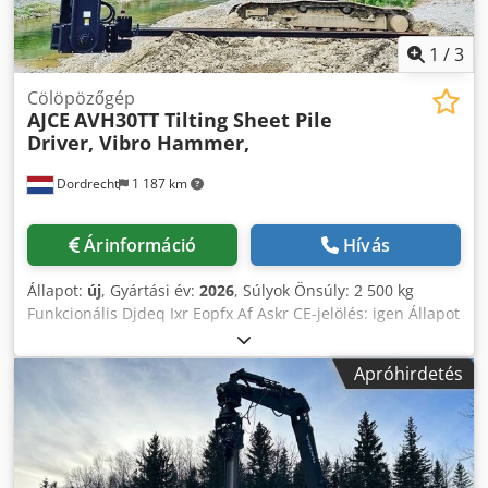
póluskalapács beépített rúdhúzó funkciót kínál
rezgésrásegítéssel a legkeményebb alkalmazásokhoz. E
1
/
3
funkció használatával pillanatok alatt eltávolíthatja a
leütött oszlopot.
Cölöpözőgép
AJCE
AVH30TT Tilting Sheet Pile
Driver, Vibro Hammer,
Dordrecht
1 187 km
Árinformáció
Hívás
Állapot:
új
, Gyártási év:
2026
, Súlyok Önsúly: 2 500 kg
Funkcionális Djdeq Ixr Eopfx Af Askr CE-jelölés: igen Állapot
Általános állapot: nagyon jó Műszaki állapot: nagyon jó
Optikai állapot: nagyon jó Azonosítás Referenciaszám: 2
Apróhirdetés
További információk Alkalmas a következő gépekhez: 18-38
tonna Szállítási feltételek: EXW Gyártási ország: KR További
információk További információért keresse Ö. Inalkac-ot.