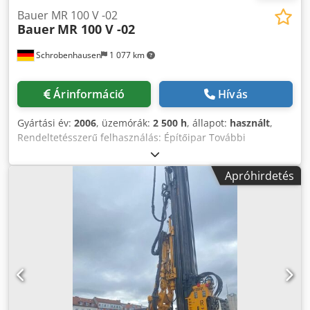
Bauer MR 100 V -02
Bauer
MR 100 V -02
Schrobenhausen
1 077 km
Árinformáció
Hívás
Gyártási év:
2006
, üzemórák:
2 500 h
, állapot:
használt
,
Rendeltetésszerű felhasználás: Építőipar További
információért forduljon Mohamad Fattah Ahmadhoz.
Dksdsh Tyziopfx Af Aor MR 100 V vibrátor RTG
Apróhirdetés
cölöpverőkhöz Beleértve az MRZ 105 tokmányt