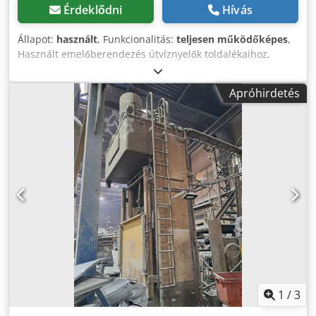
Érdeklődni
Hívás
Állapot:
használt
, Funkcionalitás:
teljesen működőképes
,
Használt emelőberendezés útvíznyelők toldalékaihoz,
teljesen működőképes. Dedpfxezg Ub Ho Af Aokr
Apróhirdetés
1
/
3