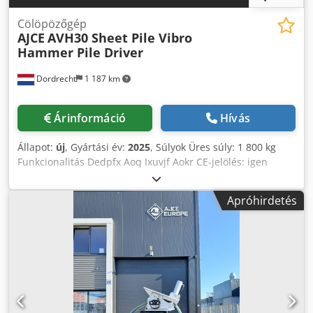
Cölöpözőgép
AJCE
AVH30 Sheet Pile Vibro
Hammer Pile Driver
Dordrecht
1 187 km
Árinformáció
Hívás
Állapot:
új
, Gyártási év:
2025
, Súlyok Üres súly: 1 800 kg
Funkcionalitás Dedpfx Aoq Ixuvjf Aokr CE-jelölés: igen
Állapot Általános állapot: nagyon jó Műszaki állapot:
nagyon jó Optikai állapot: nagyon jó Azonosítás
Apróhirdetés
Referenciaszám: 2 További információk Alkalmas a
következő gépekre: 20-35 tonna Szállítási feltételek: EXW
Gyártási ország: KR További információk További
információért vegye fel a kapcsolatot Ö. Inalkac-csal.