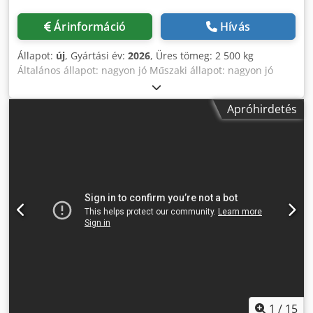
Árinformáció
Hívás
Állapot:
új
, Gyártási év:
2026
, Üres tömeg: 2 500 kg
Általános állapot: nagyon jó Műszaki állapot: nagyon jó
Dksdeq Ixukepfx Af Aer Esztétikai állapot: nagyon jó
Referencia szám: 3 Alkalmas a következő gépekhez: 18–35
Apróhirdetés
tonna Szállítási feltételek: EXW Gyártási ország: KR További
információért forduljon Ö. Inalkac úrhoz.
1
/
15