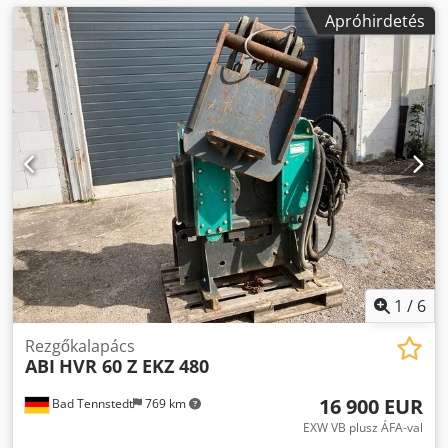
Apróhirdetés
1
/
6
Rezgőkalapács
ABI
HVR 60 Z EKZ 480
16 900 EUR
Bad Tennstedt
769 km
EXW VB plusz ÁFA-val