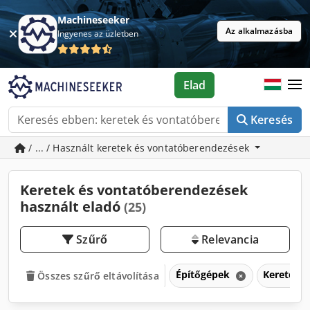
Machineseeker
Az alkalmazásba
Ingyenes az üzletben
Elad
Keresés
/ ... / Használt keretek és vontatóberendezések
Keretek és vontatóberendezések
használt eladó
(25)
Szűrő
Relevancia
Építőgépek
Keretek 
Összes szűrő eltávolítása