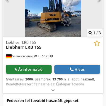
1
/
3
Liebherr LRB 155
Liebherr
LRB 155
Schrobenhausen
1 077 km
Árinformáció
Hívás
Gyártási év:
2006
, üzemórák:
13 700 h
, állapot:
használt
,
Rendeltetésszerű felhasználás: Építőipar További
információért forduljon Mohamad Fattah Ahmadhoz.
Dsdpfxeh Ty Aks Af Ajkr LIEBHERR LRB 155 a Juntan
Hammer HHK 5/7-gyel További információ kérésre,
Fedezzen fel további használt gépeket
jelenlegi telephelye M2 GmbH Wilhelmshaven! Juntan