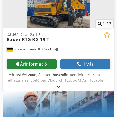
1
/
2
Bauer RTG RG 19 T
Bauer
RTG RG 19 T
Schrobenhausen
1 077 km
Árinformáció
Hívás
Gyártási év:
2008
, állapot:
használt
, Rendeltetésszerű
felhasználás: Építőipar Dkjdpfoh Tyzqox Af Aer További
információért forduljon Mohamad Fattah Ahmadhoz.
Felépítmény Sennebogen BS 60 RS CAT C 18 570 kW Twin
turbó Központi kenés opcionálisan MR 100 vagy 125 V-os
vibrátorral B Tonic vibráló / VDW fúráshoz / SCM és SMW
keveréshez Nagyon jó állapotban