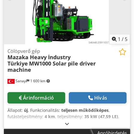
1
/
5
Cölöpverő gép
Mazaka Heavy İndustry
Türkiye
MW1000 Solar pile driver
machine
Sanayi
1 600 km
Árinformáció
Hívás
Állapot:
új
, Funkcionalitás:
teljesen működőképes
,
futásteljesítmény:
4 km
, teljesítmény:
35 kW (47,59 LE)
,
hajtástípus:
hidrosztatikus
, üzemanyagtípus:
dízel
,
üzemanyagtartály kapacitása:
60 l
, szín:
zöld
, össztömeg:
Apróhirdetés