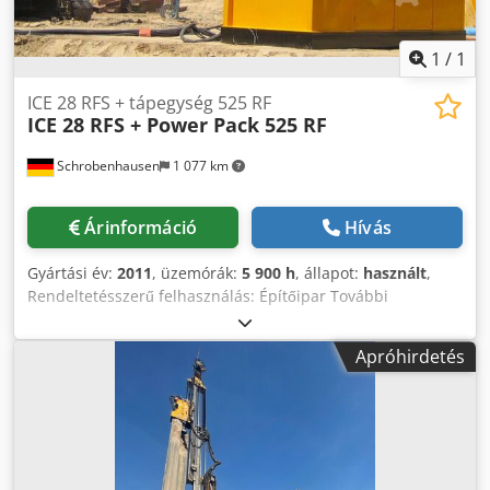
1
/
1
ICE 28 RFS + tápegység 525 RF
ICE 28 RFS + Power Pack 525 RF
Schrobenhausen
1 077 km
Árinformáció
Hívás
Gyártási év:
2011
, üzemórák:
5 900 h
, állapot:
használt
,
Rendeltetésszerű felhasználás: Építőipar További
információért forduljon Mohamad Fattah Ahmadhoz. ICE
28 RFS + hidraulikus erőforrás 525 RF Gyártás éve Vibrátor
Apróhirdetés
2011 Dsdpjh Tyydjfx Af Askr Hidraulikus egység 2004
Nagyon jó állapotban További információ kérésre!