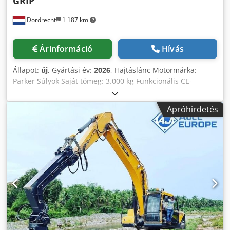
GRIP
Legfeljebb 38 cm átmérőjű, legfeljebb 450 cm hosszúságú
Dordrecht
1 187 km
oszlopokhoz alkalmas. A kalapács és a vezető a hatékony
kalapálás érdekében a helyén tartja az oszlopot. A
földmunkagép meglévő hidraulikus meghajtását használja,
Árinformáció
Hívás
és a funkció tartozékként való alkalmazásával nincs
szükség drága önjáró cölöpverőre. Ez lehetővé teszi, hogy a
Állapot:
új
, Gyártási év:
2026
, Hajtáslánc Motormárka:
projektet időben és a költségvetésen belül befejezze. A
Parker Súlyok Saját tömeg: 3.000 kg Funkcionális CE-
Rhino SolarPro univerzális rögzítőlemezzel rendelkezik a
megfelelőség: igen Állapot Általános állapot: nagyon jó
legtöbb elterjedt kotrógéphez és földmunkagéphez.
Műszaki állapot: nagyon jó Optikai állapot: nagyon jó
Modern, Furukawa FX hidraulikus kalapáccsal felszerelve.
Apróhirdetés
Azonosító Referencia szám: 3 További információk Djdpfx
A cölöpök hatékony kalapálására tervezett, megbízható
Afoy At Ado Askr Alkalmas az alábbi gépekhez: 20-38
kalapács hosszú élettartammal. Erőteljes 800 ft. lbs. (1,085
TONNA Szállítási feltételek: EXW Gyártási ország: KR
joule) ütési energia löketenként (kb. 1,000 löket/perc)
További információk További információért lépjen
Újratervezett és továbbfejlesztett dugattyúval felszerelve
kapcsolatba Ö. Inalkac-cal.
(nagyobb átmérő és hosszabb löket) növeli a sebességet -
több ütési energiát biztosít. monoblokk kialakítással, ez a
gép kevesebb karbantartást igényel, mivel csak két mozgó
alkatrész van benne. * Plus modell: Ez a készülék
alapfelszereltségként egy meghosszabbított karral
rendelkezik, amely legalább 40 cm-es hasmagasságot
biztosít. Tartalmazza a pólusütő funkciót A SolarPro