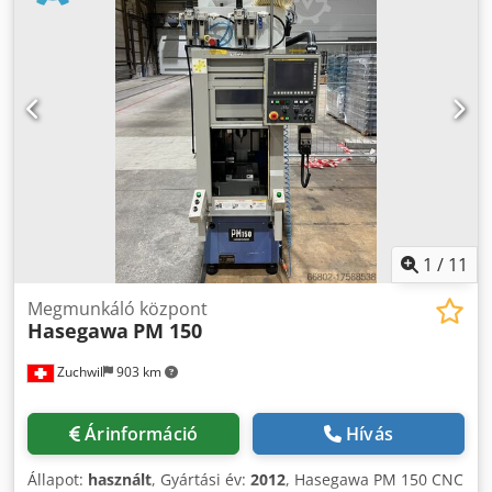
fenntartjuk; kizárólag az üzleti és értékesítési feltételeink
érvényesek. Rólunk több mint 400 saját gép raktáron több
mint 15 000 m² raktárterület, darukapacitás 70 t több mint
10 000 tartozék műhelyéhez Ha gépeket, gyártósorokat
vagy üzemét szeretné eladni, keressen minket bizalommal.
Csdpfxoyqt E Ts Agnorf További ajánlatokat weboldalunkon
talál. Megtekintés előzetes egyeztetés alapján lehetséges.
Várjuk látogatását! A Markus Hirsch csapat
1
/
11
Megmunkáló központ
Hasegawa
PM 150
Zuchwil
903 km
Árinformáció
Hívás
Állapot:
használt
, Gyártási év:
2012
, Hasegawa PM 150 CNC