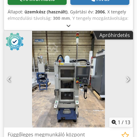
mm/perc • Ismétlési pontosság x / y / z irányban: p8 μm
Extra információ Munkadarab NC asztal befogófelülettel: ø
Állapot:
üzemkész (használt)
, Gyártási év:
2006
, X tengely
190 mm Forgótengelyek max. sebessége (A / C): 100
elmozdulási távolság:
300 mm
, Y tengely mozgástávolsága:
ford/perc / 150 ford/perc Pozicionálási pontosság (A / C
250 mm
, Z-tengely elmozdulási távolság:
250 mm
,
tengely): ± 5 Szerszámtár: 60 elemes, lánctár Chip-to-Chip
vezérlőgyártó:
FANUC
, vezérlő modell:
21i-M series
,
csereidő: 15 másodperc Közeg Szükséges sűrített levegő: 6
Apróhirdetés
orsófordulatszám (max.):
10 000 ford/min
, orsó motor
bar Átlagos levegőfogyasztás: 20 m³/óra Üzemi feszültség:
teljesítmény:
3 700 W
, tengelyek száma:
3
, Ezt a 3
400V (N / PE) / 50A Dimensions Machine Depth 775 mm
tengelyes CHIRON FZ08W-t 2006-ban gyártották. Fanuc 21i-
M sorozatú vezérléssel ellátott függőleges CNC
megmunkálóközpont, amely 300 mm, 250 mm, illetve 250
mm X, Y és Z elmozdulással rendelkezik. Tartalmaz 550 x
300 mm-es asztalméretet, 10 000 fordulat/perc
orsósebességet és 12 állású szerszámtárolót. Fontolja meg
a lehetőséget, hogy megvásárolja ezt a CHIRON FZ08W
függőleges megmunkálóközpontot. További információkért
vegye fel velünk a kapcsolatot. • Feltétel: . • Állapot: Az
állapot: . • Asztal mérete: 550 x 300 mm Crodpsygl D Hofx
Agnof • Megengedett terhelés: 200 kg • Szerszámtároló: 12
pozíció Kiegészítő felszerelés • forgácselszívó
1
/
13
Függőleges megmunkáló központ