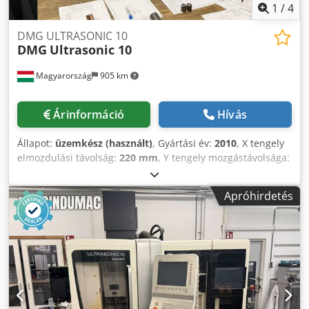
1
/
4
DMG ULTRASONIC 10
DMG
Ultrasonic 10
Magyarország
905 km
Árinformáció
Hívás
Állapot:
üzemkész (használt)
, Gyártási év:
2010
, X tengely
elmozdulási távolság:
220 mm
, Y tengely mozgástávolsága:
200 mm
, Z-tengely elmozdulási távolság:
280 mm
,
asztalterhelés:
10 kg
, össztömeg:
1 800 kg
,
Apróhirdetés
orsófordulatszám (max.):
40 000 ford/min
, tengelyek
száma:
5
, Ez az 5 tengelyes DMG Ultrasonic 10 2010-ben
készült. Az orsó maximális fordulatszáma 40 000
fordulat/perc, a tengelytávolsága pedig 220 x 20 x 280 mm.
A gép Siemens 840D solutionline vezérléssel van
felszerelve, és az asztal maximális terhelhetősége 10 kg.
Ha kiváló minőségű megmunkálási képességekre vágyik,
vegye fontolóra az általunk eladásra kínált DMG Ultrasonic