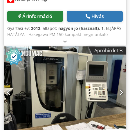
Árinformáció
Hívás
Gyártási év:
2012
, állapot:
nagyon jó (használt)
, 1. ELJÁRÁS
HATÁLYA - Hasegawa PM 150 kompakt megmunkáló
központ - Olajköd-elválasztó - Siemens tűzoltó rendszer 2.
MŰSZAKI ADATOK SPINDLE Orsó orr: HSK - E32
Apróhirdetés
Fordulatszám: 100 - 30`000 rpm Motor: Orsómotor 3,0 / 4,5
kW SZERSZÁMVÁLTÓ Szerszám kapacitása: 10 Szerszám-
szerszámcsere ideje: 1,8 mp MUNKAasztal Munkaterület:
300 x 260 mm T-rések: 12H7 x 5 Munkadarab súlya: 80 kg
TRAVEL X-tengely: 150 mm Y-tengely: 225 mm Z-tengely:
200 mm gyorsmenet: 30 m / perc Méretek: 630 x 1950 x
2670 mm Nem vállalunk felelősséget az információk
helyességéért, teljességéért és aktualitásáért. Crsdpognkp
Uofx Agnjf