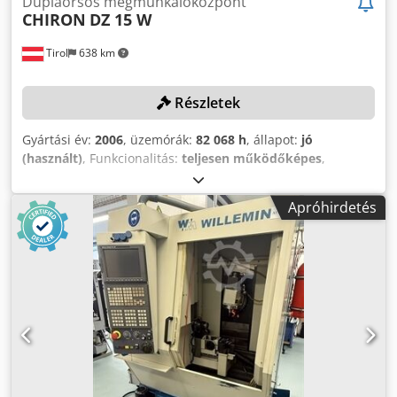
Duplaorsós megmunkálóközpont
CHIRON
DZ 15 W
Tirol
638 km
Részletek
Gyártási év:
2006
, üzemórák:
82 068 h
, állapot:
jó
(használt)
, Funkcionalitás:
teljesen működőképes
,
gép/jármű száma:
258-22
, Mozgó oszlopgép acél-beton
kompozit szerkezetben, munkadarabváltó berendezéssel.
Apróhirdetés
Kevés karbantartást igénylő modell a világhírű CHIRON
gyártótól. Crjdjmt A Ivopfx Agnef Kétorsós - függőleges -
megmunkálóközpont KNOLL AE 1058.009 forgácsszállítóval
és egy összetett egységgel (már szétszerelve). A rendszer
és a rendszeralkatrészek előírt karbantartási időközeit
mindig betartották. MŰSZAKI RÉSZLETEK Fúrási kapacitás
acélban: 60: 2 x 6 36 mm (betétfúróval) Vezetők: hosszú
élettartamú zsíros kenéssel Sebességtartomány: 20-12 000
fordulat/perc CNC-vezérlés: SIEMENS 840D orsótávolság X-
tengelyben: 250 mm X-tengely: 300 mm Y-tengely: 400 mm