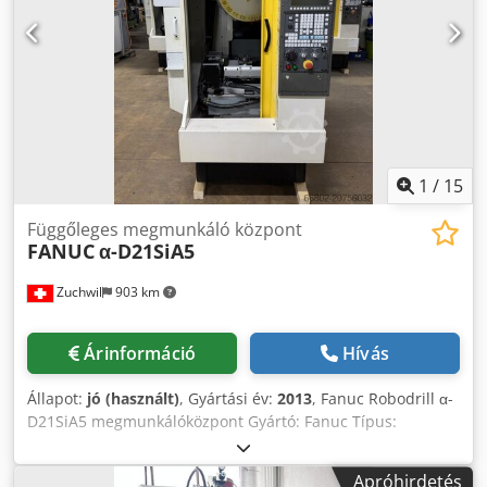
±0,001 mm Crjdex Hqwgepfx Agnof Gép tömege: 2800 kg
Az adatok pontosságáért, teljességéért és
naprakészségéért felelősséget nem vállalunk.
1
/
15
Függőleges megmunkáló központ
FANUC
α-D21SiA5
Zuchwil
903 km
Árinformáció
Hívás
Állapot:
jó (használt)
, Gyártási év:
2013
, Fanuc Robodrill α-
D21SiA5 megmunkálóközpont Gyártó: Fanuc Típus:
Robodrill α-D21SiA5 Gyártási év: 2013 Tengelyek száma: 5 X
tengely elmozdulása: 300 mm Y tengely elmozdulása: 300 +
Apróhirdetés