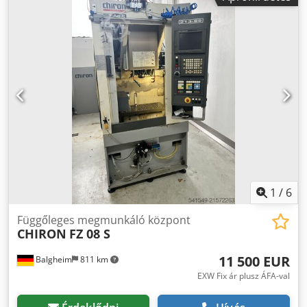
100 mm Z tengely elmozdulása: 330 mm A tengely
forgástartománya: -90° – +90° C tengely forgástengely: 360°
Asztal terhelhetősége: 200 kg Maximális szerszámátmérő:
40 mm Maximális szerszámtömeg: 3 kg Crodpfx Agex
Hqwajnjf Szerszámok össztömege: 33 kg Szerszámhelyek
száma: 21 Főorsó fordulatszám: 24 000 ford/perc A
megadott adatok pontosságáért, teljességéért és
naprakészségéért nem vállalunk felelősséget.
1
/
6
Függőleges megmunkáló központ
CHIRON
FZ 08 S
11 500 EUR
Balgheim
811 km
EXW Fix ár plusz ÁFA-val