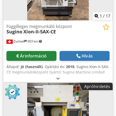
1
/
17
Függőleges megmunkáló központ
Sugino
Xion-II-5AX-CE
Zuchwil
903 km
Árinformáció
Hívás
Állapot:
jó (használt)
, Gyártási év:
2010
, Sugino Xion-II-5AX-
CE megmunkálóközpont Gyártó: Sugino Machine Limited
Japan Típus: Xion II 5AX CE Gyártási év: 2010 Tengelyek
száma: 5 X tengely elmozdulása: 300 mm Y tengely
Apróhirdetés
elmozdulása: 300 mm Z tengely elmozdulása: 200 mm A
tengely billenési tartománya: -90° – +90° C forgótengely:
360° Maximális szerszámátmérő: 40 mm Maximális
szerszámsúly: 15 kg Főorsó fordulatszám: 40 000 ford/perc
Szerszámbefogó: HSK-E32 X, Y és Z tengely pozicionálási
pontosság: 0,002 mm X, Y és Z tengely ismétlési pontosság: