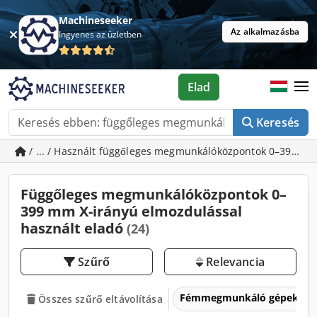
Machineseeker
Az alkalmazásba
Ingyenes az üzletben
Elad
Keresés
/ ... / Használt függőleges megmunkálóközpontok 0–399 m
Függőleges megmunkálóközpontok 0–
399 mm X-irányú elmozdulással
használt eladó
(24)
Szűrő
Relevancia
Fémmegmunkáló gépek és 
Összes szűrő eltávolítása