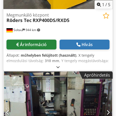
1
/
5
Megmunkáló központ
Röders Tec
RXP400DS/RXD5
Soltau
944 km
Árinformáció
Hívás
Állapot:
műhelyben felújított (használt)
, X tengely
elmozdulási távolság:
310 mm
, Y tengely mozgástávolsága:
294 mm
, Z-tengely elmozdulási távolság:
210 mm
,
össztömeg:
3 000 kg
, orsófordulatszám (max.):
50 000
Apróhirdetés
ford/min
, Használt HSC gép RXP400DS/ RXD5 -elavult- A
gép cégünkben teljes körűen felújított, tesztelt és bemért.
A gép ismét megfelel az új gépi toleranciának!
Munkaterület: - X-tengely: 200 mm Csdpolzhhcofx Agnerf -
Y tengely: 294 mm - Z-tengely: 200 mm - A lineáris
tengelyek hajtásai: Lineáris motorok minden tengelyen. - A
forgó tengelyek hajtásai: Rendkívül dinamikus közvetlen
hajtások integrált hűtéssel. - Előtolás 0 - 40 000 mm/perc