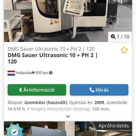
10 függőleges megmunkálóközpontot. További részletekért
vegye fel velünk a kapcsolatot. Codpfx Ajy H Ea Nsgnjrf •
Munkaidő: 19,000 h • T-nyílások: 60 • Orsócsatlakozó: HSK-
A32 • Teljesítmény: 25 kVA
1
/
10
DMG Sauer Ultrasonic 10 + PH 2 | 120
DMG
Sauer Ultrasonic 10 + PH 2 |
120
Hollandia
905 km
Árinformáció
Hívás
Állapot:
üzemkész (használt)
, Gyártási év:
2009
, üzemórák:
16 616 h
, X tengely elmozdulási távolság:
120 mm
,
orsófordulatszám (max.):
36 000 ford/min
, tengelyek
száma:
5
, Ez az 5 tengelyes DMG Sauer Ultrasonic 10 + PH
Apróhirdetés
2 | 120 2009-ben készült. A főhajtás fordulatszáma 40 000
fordulat/perc, a kimenő teljesítménye pedig 6 kW. A gép