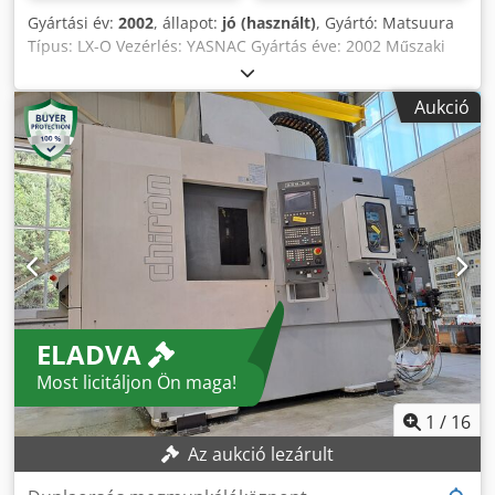
Gyártási év:
2002
, állapot:
jó (használt)
, Gyártó: Matsuura
Típus: LX-O Vezérlés: YASNAC Gyártás éve: 2002 Műszaki
adatok Metrikus amerikai szabvány X - tengely 330 mm Y -
tengely 300 mm Z - tengely 250 mm Cjdpfx Agslz Rvljnsrf
Aukció
Asztal hossza 540 mm Asztal szélessége 320 mm Asztal
terhelhetősége 100 előtolási sebesség X - tengely 90000
mm/min. Y - tengely előtolás 90000 mm/min. előtolás Z-
tengely 90000 mm/min. Szerszámtartó 30 ISO/Bt/Mk Orsó
teljesítmény 7,5 kW Sebesség 40000 fordulat/perc
Szerszámváltó 30 forgácsszállító Igen Méretek (becslés)
Hosszúság 2800 mm Szélesség 2600 mm Magasság 28000
mm Megjegyzés: Az ezen az oldalon található
információkat jóhiszeműen szereztük be tőlünk , és ahol
lehetséges , a gyártótól.Az információkat jóhiszeműen
ELADVA
adjuk meg, de a pontosságot nem tudjuk garantálni. Ennek
megfelelően nem fog képviselni vagy szerződést kötni.
Most licitáljon Ön maga!
javasoljuk, hogy ellenőrizze az összes fontos adatot.
1
/
16
Az aukció lezárult