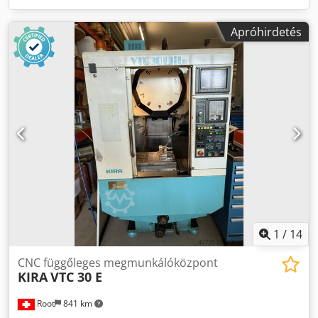
Apróhirdetés
1
/
14
CNC függőleges megmunkálóközpont
KIRA
VTC 30 E
Root
841 km