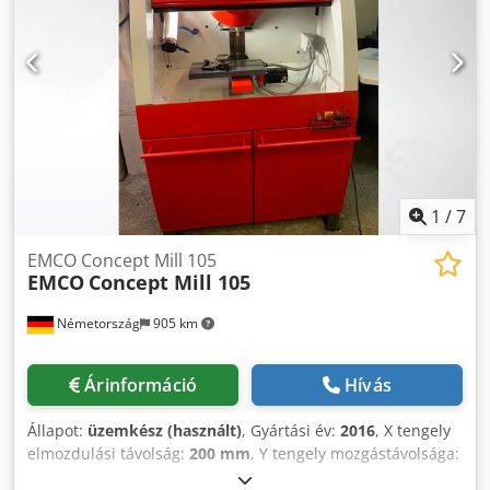
Crodpswth Sbjfx Agnef A technikai adatok és információk
változásának és tévedésének joga, valamint az időközbeni
eladás jogának fenntartása!
1
/
7
EMCO Concept Mill 105
EMCO
Concept Mill 105
Németország
905 km
Árinformáció
Hívás
Állapot:
üzemkész (használt)
, Gyártási év:
2016
, X tengely
elmozdulási távolság:
200 mm
, Y tengely mozgástávolsága:
150 mm
, Z-tengely elmozdulási távolság:
250 mm
,