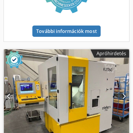
Munkasebesség: 20 m/perc Gyorsjárat: 30 m/perc Max.
előtolóerő: 3.700 N GÉP ADATAI Vezérlés: GE FANUC Series
16i-M Felbontás: 1 µm Sűrített levegő csatlakozás: 6 bar
Csatlakozás: 50 Hz 3x 400 Volt Orsóteljesítmény: 10,4 kW
Teljes csatlakozási igény: 18 kVA Méretek és tömeg Méretek
További információk most
(H x Sz x M): 2.100 x 1.630 x 2.265 mm Gépsúly: kb. 1.700 kg
Helyigény: kb. 2 m² FELSZERELTSÉG Satu: pofa szélesség
100 mm Szerszámtartó készlet Hűtőberendezés Világítás
Apróhirdetés