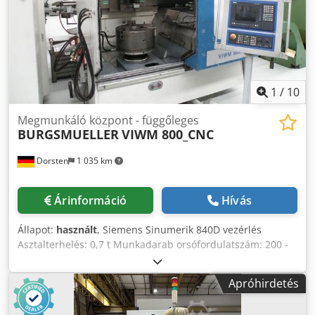
Humard automatizálás munkadarabokhoz - 3 R
munkadarab fektetése - Hűtőfolyadék tartály szivattyúval
1
/
10
Megmunkáló központ - függőleges
BURGSMUELLER
VIWM 800_CNC
Dorsten
1 035 km
Árinformáció
Hívás
Állapot:
használt
, Siemens Sinumerik 840D vezérlés
Asztalterhelés: 0,7 t Munkadarab orsófordulatszám: 200 -
2300 ford/perc Teljes teljesítményigény: 12 kW ATC, 10
pozíció Forgácskihordó pofabélés nélkül A műszaki adatok
Apróhirdetés
a gyártó vagy az üzemeltető adatai, ezért azok számunkra
nem kötelező érvényűek. Az előzetes eladás jogát