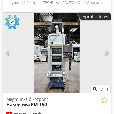
megmunkálóközpont TECHNIKAI ADATOK Orsó Orsó orr:
HSK-E32 Sebesség: 100 - 30`000 fordulat/perc Orsómotor:
3,0 / 4,5 kW Szerszámváltó Kapacitás: 10 Szerszám -
Apróhirdetés
szerszámcsere idő: 1,8 mp Menettávolságok X-tengely: 150
mm Y-tengely: 225 mm Z-tengely: 200 mm 4. tengely:
Lehmann EA-507, 360° AJÁNLAT HATÓKÖRE U.A.: (nem
teljes lista): Hasegawa PM 150 CNC megmunkálóközpont 10
állású szerszámváltó Lehmann EA-507 forgástengely
transzformátor Tűzoltó rendszer Codpou E El Iefx Agnorf
Teljes üzemeltetési dokumentáció Pontos szállítási
terjedelem a képgaléria szerint Az információk
pontosságáért, teljességéért és időszerűségéért
felelősséget nem vállalunk
1
/
11
Megmunkáló központ
Hasegawa
PM 150
Zuchwil
903 km