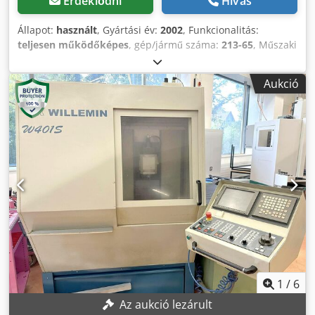
Érdeklődni
Hívás
Állapot:
használt
, Gyártási év:
2002
, Funkcionalitás:
teljesen működőképes
, gép/jármű száma:
213-65
, Műszaki
paraméterek: Chiron FZ 08 S Vezérlőrendszer gyártója:
Fanuc Vezérlőmodell: 21m 3x / 2x 21iM X-tengely
Aukció
elmozdulás: 300 mm Y-tengely elmozdulás: 250 mm Z-
tengely elmozdulás: 250 mm Munkadarab maximális
tömege: 1 kg Szerszámpozíciók száma: 12 pozíció
Codsywmzispfx Agnsrf Hűtőfolyadék nyomás: 1 bar Orsók
száma: 1 Gyorsjárat Z-tengely: 60 m/perc Gyorsjárat X-
tengely: 40 m/perc Gyorsjárat Y-tengely: 40 m/perc
Maximális fordulatszám: 10 000 ford/perc Munkadarab
maximális átmérője: 63 mm 4. tengely: Peiseler AWU P100
A gépeket 2016-ban felújította a Chiron CMS Felszereltség:
dokumentáció/kezelési útmutató, fokozatmentesen
állítható fordulatszám A gép véleményünk szerint jó
használt állapotban van, és előzetes egyeztetés után áram
alatt megtekinthető.
1
/
6
Az aukció lezárult