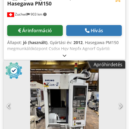
Hasegawa
PM150
Zuchwil
903 km
Árinformáció
Hívás
Állapot:
jó (használt)
, Gyártási év:
2012
, Hasegawa PM150
megmunkálóközpont Csdsx Hqv Nepfx Agnorf Gyártó:
Hasegawa Típus: PM 150 Gyártási év: 2012 Tengelyek
száma: 4 X tengely elmozdulás: 150 mm Y tengely
Apróhirdetés
elmozdulás: 225 mm Z tengely elmozdulás: 200 mm
Forgótengely: IGEN Gyorsjárat X, Y, Z: 30 m/perc Asztal
terhelhetősége: 80 kg Asztal munkafelülete: 300 × 260 mm
T-horony asztal: 12H7 × 5 Orsókúp: HSK E32
Orsófordulatszám: 100–30000 1/perc Szerszámtár: 10
szerszám Maximális szerszámméret: Ø50 mm
Memóriaméret: 5120 m 2048 kB Legkisebb bevitel egység:
0,1 µm Interfész: RS232C Programok száma: 63 Az adatok
helyességéért, teljességéért és naprakészségéért
felelősséget nem vállalunk.