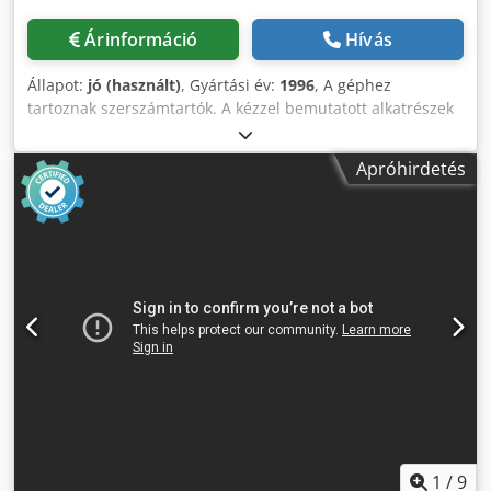
Árinformáció
Hívás
Állapot:
jó (használt)
, Gyártási év:
1996
, A géphez
tartoznak szerszámtartók. A kézzel bemutatott alkatrészek
nem tartozékok. Cedpfx Agozncpzjnorf A műszaki részletek
a képen láthatók.
Apróhirdetés
1
/
9