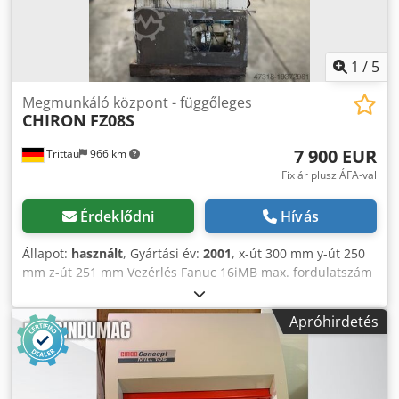
1
/
5
Megmunkáló központ - függőleges
CHIRON
FZ08S
7 900 EUR
Trittau
966 km
Fix ár plusz ÁFA-val
Érdeklődni
Hívás
Állapot:
használt
, Gyártási év:
2001
, x-út 300 mm y-út 250
mm z-út 251 mm Vezérlés Fanuc 16iMB max. fordulatszám
15 000 min⁻¹ Szerszámbefogás HSK-A 32 Szerszámhelyek
száma 12 pozíció A gép véleményünk szerint jó használt
Apróhirdetés
állapotban van, és előzetes egyeztetés alapján áram alatt
megtekinthető. Tartozékok, ábrázolt szerszámok és befogók
csak akkor tartoznak a szállítási terjedelemhez, ha ez a
kiegészítő információknál külön fel van tüntetve.