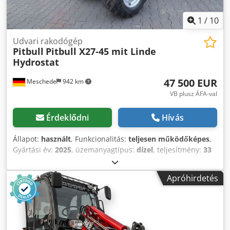
1
/
10
Udvari rakodógép
Pitbull
Pitbull X27-45 mit Linde
Hydrostat
47 500 EUR
Meschede
942 km
VB plusz ÁFA-val
Érdeklődni
Hívás
Állapot:
használt
, Funkcionalitás:
teljesen működőképes
,
Gyártási év:
2025
, üzemanyagtípus:
dízel
, teljesítmény:
33
kW (44,87 LE)
, hajtástípus:
Diesel
, Udvari rakodógép
Műszaki állapot: Új Crodpfx Ajumy Aishtof Első
Apróhirdetés
gumiabroncsok típusa: pneumatikus Első gumiabroncsok
állapota: 80 - 100% Hátsó gumiabroncsok típusa: Levegős
Hátsó gumiabroncsok állapota: 80 - 100% Ömlesztett áruk
vödre, raklapvillák 3. szelep, 4. szelep, Pitbull kompakt
rakodó X27-45CRT 45hp Kubota 4 hengeres CRT Trelleborg