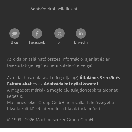
Adatvédelmi nyilatkozat
Blog
Facebook
X
LinkedIn
Az oldalon található összes információ, ajánlat és ár
tájékoztató jellegű és nem kötelező érvényű!
Az oldal használatával elfogadja a(z)
Általános Szerződési
Feltételeket
és az
Adatvédelmi nyilatkozatot
.
A megadott márkák a megfelelő tulajdonosok tulajdonát
képezik.
Machineseeker Group GmbH nem vállal felelősséget a
hivatkozott külső internetes oldalak tartalmáért.
© 1999 - 2026 Machineseeker Group GmbH
Ez a weboldal reCAPTCHA által védett, és a Google
Adatvédelmi