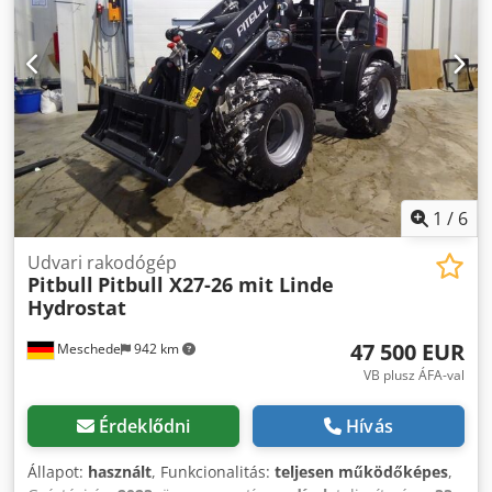
kabin, Csdpjwkk Rbofx Ahtsrf Pitbull kompakt rakodó X27-
biztosítjuk. Vásárlás esetén a bérleti díj 100 %-ban
45CRT 45LE Kubota 4 hengeres CRT Trelleborg 400/50-15
beszámításra kerül a vételárba. ​Logisztika & kapcsolat: ​
T463 EURO tartó Halogén világításkészlet LED
Telephely: 76332 Bad Herrenalb ​Az Ön pótkocsijára vagy
munkalámpák bal és jobb hátsó rész LED sáv elöl
teherautójára történő rakodás térítésmentesen, daruval
Rendszámtábla tartó világítással 1x DW, mechanikus
megoldható a helyszínen. ​Előfoglalás vagy műszaki
működtetésű + 1x DW, elektromos működtetésű a joystick
kérdések esetén szívesen állunk rendelkezésre.
gombjával Tartalmazza Mechanikus kapcsoló kanálzárral
Átkapcsoló 3. funkció, kúszómenet, joystick-kal vezérelhető
Kombinált utánfutó-csatlakozó, golyós-csapos 12 voltos
csatlakozó az utánfutó hátsó világításához
1
/
6
Udvari rakodógép
Pitbull
Pitbull X27-26 mit Linde
Hydrostat
47 500 EUR
Meschede
942 km
VB plusz ÁFA-val
Érdeklődni
Hívás
Állapot:
használt
, Funkcionalitás:
teljesen működőképes
,