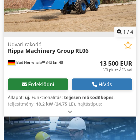
hajtás: 420 bar
1
/
4
Udvari rakodó
Rippa Machinery Group
RL06
13 500 EUR
Bad Herrenalb
843 km
VB plusz ÁFA-val
Érdeklődni
Hívás
Állapot:
új
, Funkcionalitás:
teljesen működőképes
,
teljesítmény:
18,2 kW (24,75 LE)
, hajtástípus:
hidrosztatikus
, üzemanyagtípus:
dízel
, üzemanyag-
fogyasztás óránként:
1,5 l/h
, üzemanyagtartály kapacitása:
15 l
, szín:
kék
, üzemi tömeg:
1 725 kg
, emelési
teljesítmény:
600 kg/m
, emelési magasság:
3 380 mm
,
gumiabroncs állapota:
100 százalék
, meghajtás állapota: