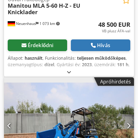
Manitou
MLA 5-60 H-Z - EU
Knicklader
48 500 EUR
Neuenhaus
1 073 km
VB plusz ÁFA-val
Érdeklődni
Hívás
Állapot:
használt
, Funkcionalitás:
teljesen működőképes
,
üzemanyagtípus:
dízel
, Gyártási év:
2023
, üzemórák:
181 h
,
építési magasság:
2 310 mm
, hajtástípus:
Diesel
,
teherbírás:
2 190 kg
, építési szélesség:
1 230 mm
,
Apróhirdetés
mezőgazdasági rakodógép Árboc típusa: Nincs
Credovgiazopfx Ahtof Műszaki állapot: nagyon jó Első
gumik típusa: pneumatikus Első gumik állapota: 80-100%
Hátsó gumik típusa: pneumatikus Hátsó gumik állapota:
80-100% Hátsó munkalámpák, első munkalámpák, fűtés,
koromszűrő, teljes fülke, CE tanúsítvány, biztonsági lámpa,
A kép a gyorscsatlakozó szimbólumaként szolgál Szivattyú
típusa: Fogaskerék-szivattyú Hidraulikus áramlási sebesség
- Hidraulikus nyomás: 58,3 l/210 bar Rendszernyomás