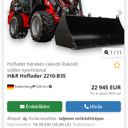
400/50-15 T463 EURO szerelvény Halogén világítás készlet
LED munkalámpák balra és jobbra hátul Darabos LED sáv
elöl Darabos rendszámtáblatartó világítással 1x DW,
mechanikusan működtethető + 1x DW, elektromosan
működtethető a joystick gombjával Beleértve mechanikus
kapcsolót a vödörzár 3. funkciójával Csapágyterelő,
vezérelhető a joystickkal Kombinált pótkocsi csatlakozó,
gömb és csap 12 voltos csatlakozás a pótkocsi világításhoz
hátul.
1
/
11
Hoflader Kerekes rakodó Rakodó
széles nyomtávval
H&R
Hoflader 2210-B35
22 945 EUR
Falkenberg
526 km
Fix ár plusz ÁFA-val
Érdeklődni
Hívás
Állapot:
új
, Funkcionalitás:
teljesen működőképes
,
teljesítmény:
18,39 kW (25,00 LE)
, hajtástípus: