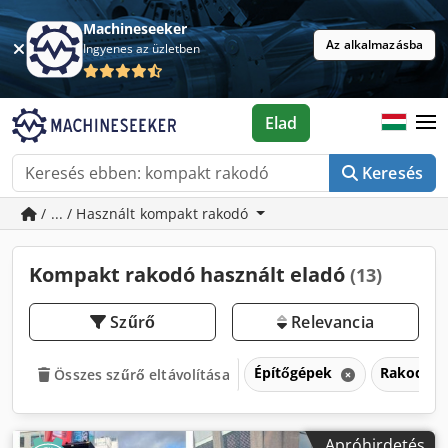
Machineseeker
Az alkalmazásba
Ingyenes az üzletben
Elad
Keresés
/ ... / Használt kompakt rakodó
Kompakt rakodó használt eladó
(13)
Szűrő
Relevancia
Építőgépek
Rakodóg
Összes szűrő eltávolítása
Apróhirdetés