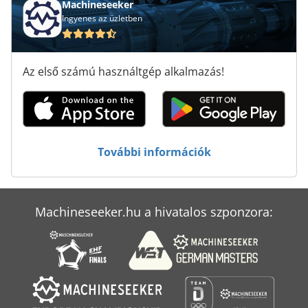
Machineseeker
Ingyenes az üzletben
Az első számú használtgép alkalmazás!
További információk
Machineseeker.hu a hivatalos szponzora: