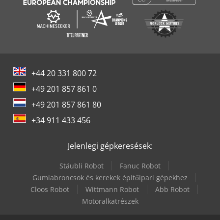
+44 20 331 800 72
+49 201 857 861 0
+49 201 857 861 80
+34 911 433 456
Jelenlegi gépkeresések:
Stäubli Robot
Fanuc Robot
Gumiabroncsok és kerekek építőipari gépekhez
Cloos Robot
Wittmann Robot
Abb Robot
Motoralkatrészek