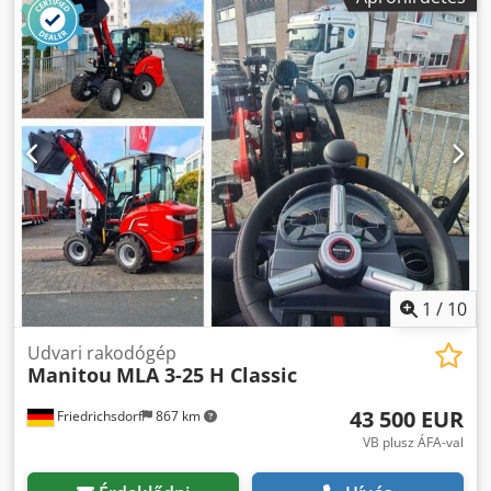
1
/
10
Udvari rakodógép
Manitou
MLA 3-25 H Classic
43 500 EUR
Friedrichsdorf
867 km
VB plusz ÁFA-val