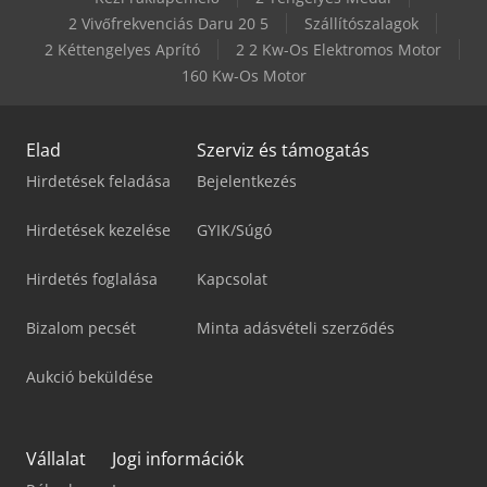
2 Vivőfrekvenciás Daru 20 5
Szállítószalagok
2 Kéttengelyes Aprító
2 2 Kw-Os Elektromos Motor
160 Kw-Os Motor
Elad
Szerviz és támogatás
Hirdetések feladása
Bejelentkezés
Hirdetések kezelése
GYIK/Súgó
Hirdetés foglalása
Kapcsolat
Bizalom pecsét
Minta adásvételi szerződés
Aukció beküldése
Vállalat
Jogi információk