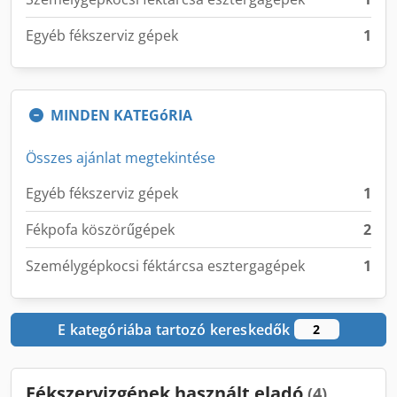
Egyéb fékszerviz gépek
1
MINDEN KATEGóRIA
Összes ajánlat megtekintése
Egyéb fékszerviz gépek
1
Fékpofa köszörűgépek
2
Személygépkocsi féktárcsa esztergagépek
1
E kategóriába tartozó kereskedők
2
Fékszervizgépek használt eladó
(4)