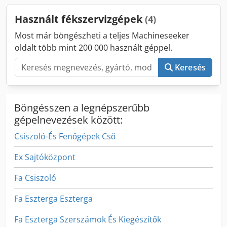
feltételeink érvényesek. Rólunk: több mint 400 saját gép
Használt fékszervizgépek
(4)
raktáron több mint 15.000 m² raktárterület, 70 t
darukapacitás több mint 10.000 cikk tartozék a műhelyéhez
Most már böngészheti a teljes Machineseeker
Ha gépsorokat, gyártóüzemet vagy vállalkozását szeretné
oldalt több mint 200 000 használt géppel.
eladni, forduljon hozzánk bizalommal. További ajánlataink
megtalálhatók weboldalunkon. Megtekintés előzetes
Keresés
egyeztetés alapján lehetséges. Örülünk látogatásának!
Üdvözlettel: Markus Hirsch csapata
Böngésszen a legnépszerűbb
gépelnevezések között:
Csiszoló-És Fenőgépek Cső
Ex Sajtóközpont
Fa Csiszoló
Fa Eszterga Eszterga
Fa Eszterga Szerszámok És Kiegészítők