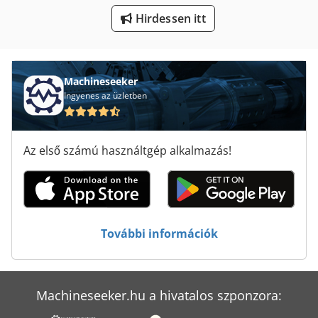
Hirdessen itt
Gx 11 Ff
Hajtogató Gép Tartozékok
Kerek Fa Mérés
Machineseeker
Ingyenes az üzletben
Késélező Gép
Lé Sajtó
Az első számú használtgép alkalmazás!
Nyomtató És Szkenner
Ragasztó Rétegelt Fa
Tisztító És Fertőtlenítő Gépek
További információk
Éhség Fék Szolgáltatás Gép
Machineseeker.hu a hivatalos szponzora: