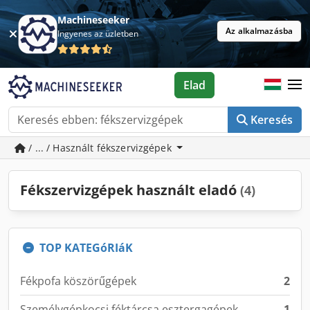
Machineseeker
Az alkalmazásba
Ingyenes az üzletben
Elad
Keresés
/ ... / Használt fékszervizgépek
Fékszervizgépek használt eladó
(4)
TOP KATEGóRIáK
Fékpofa köszörűgépek
2
Személygépkocsi féktárcsa esztergagépek
1