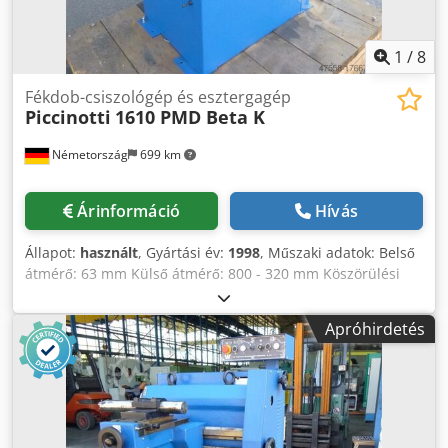
1
/
8
Fékdob-csiszológép és esztergagép
Piccinotti
1610 PMD Beta K
Németország
699 km
Árinformáció
Hívás
Állapot:
használt
, Gyártási év:
1998
, Műszaki adatok: Belső
átmérő: 63 mm Külső átmérő: 800 - 320 mm Köszörülési
mélység: 380 mm Köszörűkorong mérete: Ø 65 x 25 mm
(csészekorong) Előtolás: 0,05 - 0,40 ford/perc / 8 fokozat
Apróhirdetés
ford/perc Teljes teljesítményigény: kb. 1,1 kW Chjdpfx Apsu
Ngauj Hoa Súly kb.: 1060 kg Gép méretek (HxSzxM): 1,1 x
1,1 x 1,4 m Fékdob- és féktárcsa-eszterga valamint
köszörűgép - Maximális/minimális esztergálási és
köszörűlési átmérő: 800 / 320 mm - Fékdob-befogás: 63
mm, tokmánymozgás 120 mm - Esztergakocsi: hosszirányú