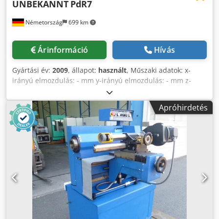
UNBEKANNT
PdR7
Németország
699 km
Árinformáció
Hívás
Gyártási év:
2009
, állapot:
használt
, Műszaki adatok: x-
irányú elmozdulás: - mm y-irányú elmozdulás: - mm z-
irányú elmozdulás: - mm Chodpfxsvr Stze Ap Hea
Munkanyomás: max. 10 bar Üzemi feszültség: 380 V
Apróhirdetés
Frekvencia: 50 Hz Gépsúly kb.: 228 kg Gép méretei
(HxSzxM): kb. 0,98 x 0,65 x 1,16 m Ez egy Pdr7 fékpróba
készülék. A berendezést csak PC-n keresztül lehet a "fel"
pozícióba mozgatni. Mivel ez egy járműkarbantartáshoz
(különösen a DB vasúti járműveihez) készült fékpróba
készülék, a jogosítást a gyártónál kell beszerezni. A
fékberendezést a leírás alapján, jelen állapotban kínáljuk.
Tisztelettel *