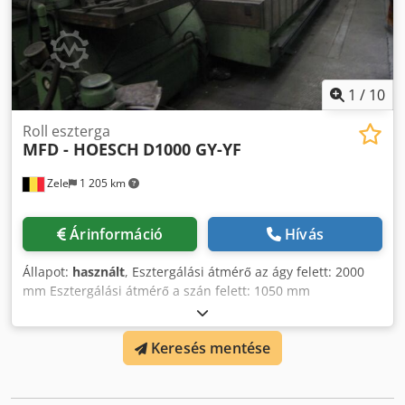
1
/
10
Roll eszterga
MFD - HOESCH
D1000 GY-YF
Zele
1 205 km
Árinformáció
Hívás
Állapot:
használt
, Esztergálási átmérő az ágy felett: 2000
mm Esztergálási átmérő a szán felett: 1050 mm
Chodeyuqfljpfx Ap Hea Esztergálási hossz: 7000 mm
Fordulatszám: 1,6 - 250 ford/perc Feszültség: 380 V 4-pofás
Keresés mentése
tokmány Ø 1.230 mm Heidenhain digitális pozíciókijelző A
műszaki adatok a gyártó vagy az üzemeltető információin
alapulnak, ezért nem kötelező érvényűek. Az előzetes
értékesítés jogát fenntartjuk; kizárólag az üzleti és eladási