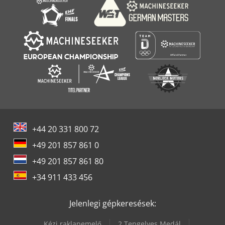
+44 20 331 800 72
+49 201 857 861 0
+49 201 857 861 80
+34 911 433 456
Jelenlegi gépkeresések:
Kézi raklapemelő
2 Tengelyes Medál