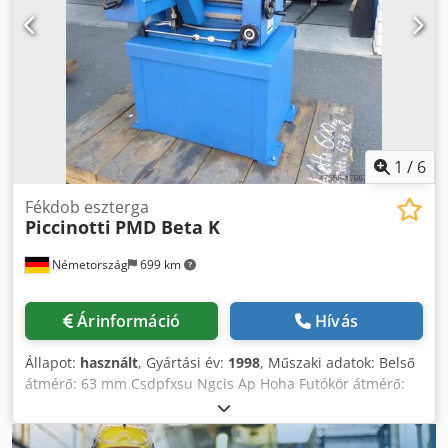
elmozdulás 380 mm; keresztirányú elmozdulás 200 mm -
Köszörűkocsi: keresztállítás 60 mm; motor fordulatszám
3410 ford/perc - Kezelés kapcsolótábláról
1
/
6
Fékdob eszterga
Piccinotti
PMD Beta K
Németország
699 km
Árinformáció
Hívás
Állapot:
használt
, Gyártási év:
1998
, Műszaki adatok: Belső
átmérő: 63 mm Csdpfxsu Ngcis Ap Hoha Futókör átmérő:
320 - 800 mm Köszörülési mélység: 380 mm Teljes
teljesítményigény: kb. 1,1 kW Előtolás: 0,05 - 0,40 mm/ford
/ 8 lépcsőben ford/perc Súly kb.: 1060 kg Gép méretei kb.