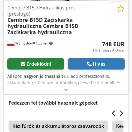
Cembre B15D Hidraulikus prés
(présfogó)
Cembre B15D Zaciskarka
hydrauliczna
Cembre B15D
Zaciskarka hydrauliczna
748 EUR
Wymysłów
553 km
Fix ár plusz ÁFA-val
Érdeklődni
Hívás
Állapot:
nagyon jó (használt)
, Eladó professzionális,
akkumulátoros Cembre hidraulikus prés, B15D modell. A
készülékek műszakilag teljesen működőképesek, azonnal
munkára foghatók. Az ár 1 darabra vonatkozik. Esztétikai
állapotuk a képeken látható – normál használatból eredő
Fedezzen fel további használt gépeket
kopásnyomokkal. Műszaki adatok: Gyártó: Cembre Modell:
B15D Préselési erő: 15 kN Tápellátás: 9,6V / 2,0Ah Ni-MH
Professzionális eszköz végek és csatlakozók préseléséhez
4
Kompakt és strapabíró kialakítás További információk:
Kézifúrók és akkumulátoros csavarozók
Kever
Akkumulátorok felújítva – 2026. 05.-ig Töltő nem tartozék A