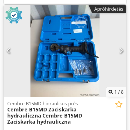
prések 100%-ban működőképesek Darabonkénti
Apróhirdetés
értékesítés Crodpfx Aoy Uzcveb Eef A készlet tartalma:
Cembre B15D prés Akkumulátor
1
/
8
Cembre B15MD hidraulikus prés
Cembre B15MD Zaciskarka
hydrauliczna
Cembre B15MD
Zaciskarka hydrauliczna