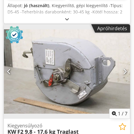
Állapot:
jó (használt)
, Kiegyenlítő, gépi kiegyenlítő -Típus:
D5-45 -Teherbírás darabonként: 30-45 kg -Kötél hossza: 2
m -Darabszám: 2 db rendelkezésre áll Cedpecii N Isfx Ab
Ejrf -Ár: darabonként -Saját tömeg: 18 kg
Apróhirdetés
1
/
7
Kiegyensúlyozó
KW
F2 9,8 - 17,6 kg Traglast