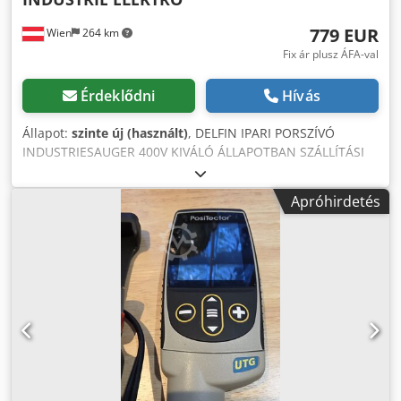
Ausztria: 60,00 € áfával együtt Németország: 90,00 € áfával
779 EUR
Wien
264 km
együtt Kapcsolódó kifejezések: hótoló, akkumulátoros
hótoló, Milwaukee M18, hóeltakarító, hómaró, téli
Fix ár plusz ÁFA-val
szolgáltatás, bejáró tisztítása, járda hó, gondnoki eszköz,
profi hótoló
Érdeklődni
Hívás
Állapot:
szinte új (használt)
, DELFIN IPARI PORSZÍVÓ
INDUSTRIESAUGER 400V KIVÁLÓ ÁLLAPOTBAN SZÁLLÍTÁSI
TARTALOM = KÉPEKEN LÁTHATÓ (kb. 1/4 – 1/5 az új árhoz
képest – KIVÁLÓ AJÁNLAT) 4 darab elérhető Delfin
Apróhirdetés
ESD.DX.0036 ipari porszívó – kiváló állapotban, ideális ipari
felhasználásra Gyártó: Delfin Típus: ESD.DX.0036 Állapot:
nagyon jó, csak csekély használati nyomokkal Működés:
100%-ban működőképes Jellemzők: ✅ ESD-védelem:
Kifejezetten elektrosztatikusan veszélyeztetett területeken
való használatra fejlesztve – ideális elektronikai alkatrészek
és érzékeny berendezések tisztításához. ✅ Magas szívóerő:
Hatékony takarítás nagy teljesítményű motorral és kiváló
szívóteljesítménnyel. ✅ Robusztus és tartós: A Delfin
ESD.DX.0036 folyamatos ipari és műhelyhasználatra
készült. ✅ Sokoldalúan használható: Kiválóan alkalmas