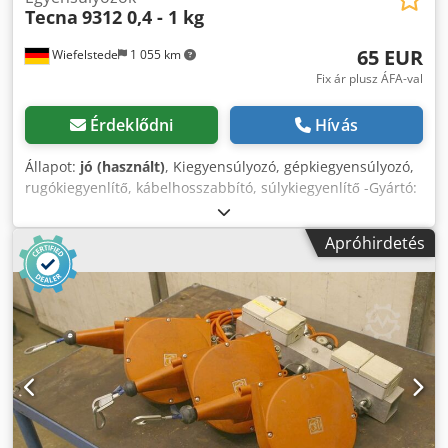
Tecna
9312 0,4 - 1 kg
65 EUR
Wiefelstede
1 055 km
Fix ár plusz ÁFA-val
Érdeklődni
Hívás
Állapot:
jó (használt)
, Kiegyensúlyozó, gépkiegyensúlyozó,
rugókiegyenlítő, kábelhosszabbító, súlykiegyenlítő -Gyártó:
Tecna, 9312-es típusú rugókiegyenlítő -Teherbírás: 1 - 2 kg
-Kötélhossz: 1600 mm -Létszám: 1x rugókiegyenlítő
Apróhirdetés
kapható -Méretek: 200/110/H55 mm -O6 kgn. Crodpfov U I
S Sex Ab Eof