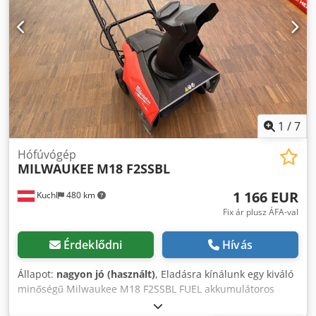
1
/
7
Hófúvógép
MILWAUKEE
M18 F2SSBL
1 166 EUR
Kuchl
480 km
Fix ár plusz ÁFA-val
Érdeklődni
Hívás
Állapot:
nagyon jó (használt)
, Eladásra kínálunk egy kiváló
minőségű Milwaukee M18 F2SSBL FUEL akkumulátoros
hótolót, amely bemutató gépként, nagyon jó állapotban