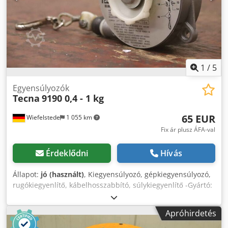
1
/
5
Egyensúlyozók
Tecna
9190 0,4 - 1 kg
65 EUR
Wiefelstede
1 055 km
Fix ár plusz ÁFA-val
Érdeklődni
Hívás
Állapot:
jó (használt)
, Kiegyensúlyozó, gépkiegyensúlyozó,
rugókiegyenlítő, kábelhosszabbító, súlykiegyenlítő -Gyártó:
Tecna, 9190-es típusú rugókiegyenlítő -Teherbírás: 0,4 - 1
kg - Kötél hossza: 1600 mm -Mennyiség: 1x rugókiegyenlítő
Apróhirdetés
kapható Csdpfxsvqbgzs Ab Eorf -Méret: 180/110/H55 mm -
Nettó tömeg: 0,6 kg