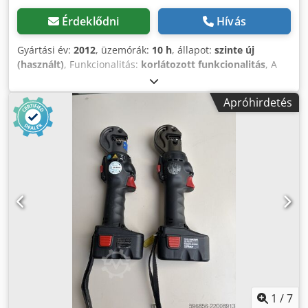
áfát és az esetleges szállítási költségeket.) Kapcsolat
Érdeklődni
Hívás
További információkért, fényképekért, videókért vagy egy
személyes bemutatóért kérjük, vegye fel velünk a
Gyártási év:
2012
, üzemórák:
10 h
, állapot:
szinte új
kapcsolatot. Ha kérdése van, vagy további információra van
(használt)
, Funkcionalitás:
korlátozott funkcionalitás
, A
szüksége, kérjük, írjon nekünk üzenetet, vagy hívjon
generátor részt vett egy függőleges szélenergia-átalakító
minket.
fejlesztésében, és a fejlesztés ezen szakaszának
Apróhirdetés
félbeszakadása miatt csak néhány órát üzemelt. A
vezérlőszekrényeket egy szakértő cég állította össze
Offenburgban, és a generátorhoz igazította. Örülök, ha a
berendezések új felhasználásra találhatnak. Az ár alku
tárgya, a helyszínen. Csdpfxsyl Nnts Ab Ejrf
1
/
7