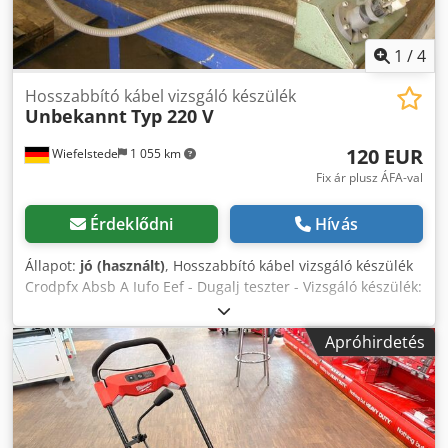
1
/
4
Hosszabbító kábel vizsgáló készülék
Unbekannt
Typ 220 V
120 EUR
Wiefelstede
1 055 km
Fix ár plusz ÁFA-val
Érdeklődni
Hívás
Állapot:
jó (használt)
, Hosszabbító kábel vizsgáló készülék
Crodpfx Absb A Iufo Eef - Dugalj teszter - Vizsgáló készülék:
hosszabbító kábelekhez, asztali elosztókhoz - Súly: 30 kg
Apróhirdetés