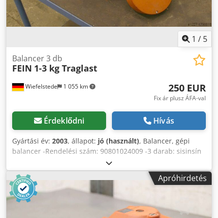
1
/
5
Balancer 3 db
FEIN
1-3 kg Traglast
250 EUR
Wiefelstede
1 055 km
Fix ár plusz ÁFA-val
Érdeklődni
Hívás
Gyártási év:
2003
, állapot:
jó (használt)
, Balancer, gépi
balancer -Rendelési szám: 90801024009 -3 darab: sisinsín
görgőkkel és csatlakozókábellel Crsdpfx Aob A Rzceb Eof -
Teherbírás (darabonként): 1-3 kg -Kötél hossza: 2 m -Ár/
Apróhirdetés
értékesítés: komplett -Önsúly: 12 kg