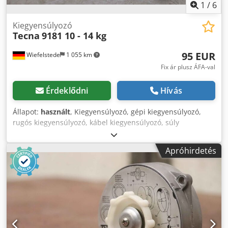
1
/
6
Kiegyensúlyozó
Tecna
9181 10 - 14 kg
95 EUR
Wiefelstede
1 055 km
Fix ár plusz ÁFA-val
Érdeklődni
Hívás
Állapot:
használt
, Kiegyensúlyozó, gépi kiegyensúlyozó,
rugós kiegyensúlyozó, kábel kiegyensúlyozó, súly
kiegyensúlyozó -Gyártó: Tecna, rugós kiegyensúlyozó 9181
Ovp típus -terhelhetőség: 10 - 14 kg -Kötél hossza: 2500
Apróhirdetés
mm -Szám: 2x rugós kiegyenlítő áll rendelkezésre -Ár:
darabonként -Méret doboz: 270/200/100 mm Csdpjq
Untvsfx Ab Esrf -saját súly: 3,8 kg