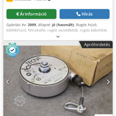
Árinformáció
Hívás
Gyártási év:
2009
, állapot:
jó (használt)
, Rugós húzó,
kötélkihúzó, felcsévélő, rugós vezetékdob, rugós kábeldob,
rugós dob -Gyártó: Conductix Wampfler, rugós dob/rugós
vezetékdob Crodpfx Aox R Svljb Eef -Típus: BEF 325524-
Apróhirdetés
0404-2DI (T)H/L -Áramerősség: 3x25A+PE -Feszültség: 415V -
Védettség: IP65 -Kábel: nem tartozék -Méretek: Ø 550 x 440
mm -Önsúly: 32 kg