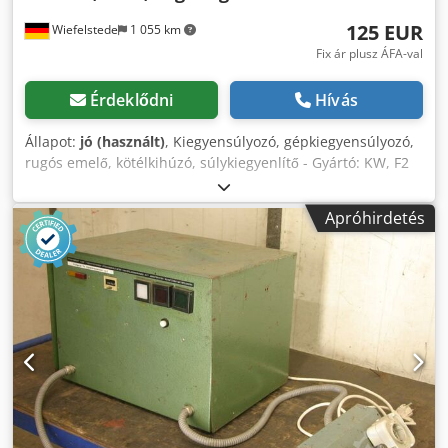
125 EUR
Wiefelstede
1 055 km
Fix ár plusz ÁFA-val
Érdeklődni
Hívás
Állapot:
jó (használt)
, Kiegyensúlyozó, gépkiegyensúlyozó,
rugós emelő, kötélkihúzó, súlykiegyenlítő - Gyártó: KW, F2
típusú rugós emelő reteszeléssel - Terhelés: 98–176 N -
Kötélhossz: 1,9 m - Mennyiség: 2 db rugós emelő elérhető -
Apróhirdetés
Ár: darabonként Cedpfx Aboir E S Ij Ejrf - Méret:
225/125/M340 mm - Saját tömeg: 10,3 kg/db