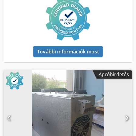
roncsolásmentesen mér számos alkalmazási területen
ultrahangos technológiát használva. Lehetővé teszi
bevonatvastagság mérését fa, beton, műanyag, kompozitok
és más anyagok esetén. A fejlett modellek akár 3 különböző
réteg vastagságát is mérik többrétegű rendszerekben, és
grafikus kijelzővel részletes elemzést nyújtanak a
bevonatrendszerről. Egyszerű használat: - Azonnal
mérésre kész – a legtöbb bevonathoz nincs szükség
További információk most
beállításra - Egykezes, továbbfejlesztett menükezelés -
Villogó kijelző – ideális zajos környezetben - RESET funkció
– azonnali gyári beállítás visszaállítás Tartósság: -
Oldószereknek, savnak, olajnak, víznek és pornak ellenálló
Apróhirdetés
– teljesen vízálló - Karcálló kijelző, alkalmas nehéz
körülményekre - Gumírozott, ütésálló védőtok övcsipesszel
- 2 év garancia a mérőműszerre és a szondára Pontosság: -
Hosszú tanúsítvánnyal ellátott kalibrációs bizonyítvány,
NIST nyomonkövethetőséggel - Érzékeny szenzorok gyors
és pontos leolvasást biztosítanak (akár 40 leolvasás/perc) -
Bevált, roncsolásmentes ultrahangos technológia az ASTM
D6132 és ISO 2808 szabványok szerint Sokoldalúság: - Nagy
kontrasztú, háttérvilágításos kijelző sötét vagy világos