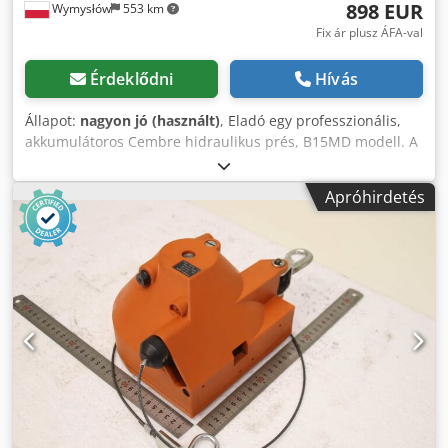
898 EUR
Wymysłów
553 km
Fix ár plusz ÁFA-val
Érdeklődni
Hívás
Állapot:
nagyon jó (használt)
, Eladó egy professzionális,
akkumulátoros Cembre hidraulikus prés, B15MD modell. A
készülék műszakilag teljesen működőképes, azonnal
munkára fogható. Az eladás akkumulátor és töltő nélkül
Apróhirdetés
történik. Esztétikai állapota nagyon jó, a normális
használatból eredő nyomok a képeken láthatók. A szett
tartalmazza az eredeti Cembre szállítókoffert és a fotókon
látható tartozékokat. Műszaki adatok: Gyártó: Cembre
Modell: B15MD Préselési erő: 15 kN Tápellátás: 18V
akkumulátoros Gyártás helye: Olaszország Kompakt és
könnyű kivitel Professzionális vég- és csatlakozópréselő
szerszám A csomag tartalma: Cembre B15MD prés Eredeti
szállítókoffer A képeken látható tartozékok FIGYELEM: Az
eladás akkumulátor és töltő nélkül történik. Credpoy Uy
Nhofx Ab Esf A készülék ellenőrizve lett – 100%-ban
működőképes.