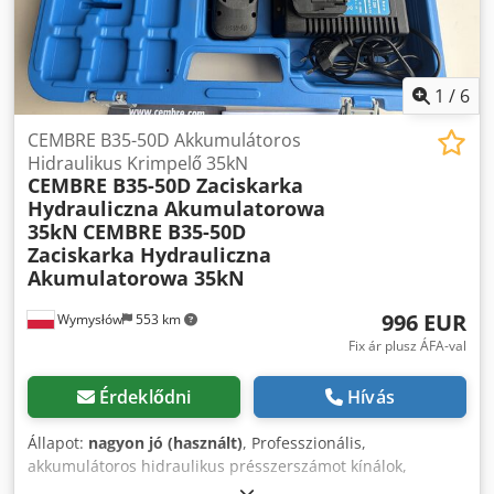
1
/
6
CEMBRE B35-50D Akkumulátoros
Hidraulikus Krimpelő 35kN
CEMBRE B35-50D Zaciskarka
Hydrauliczna Akumulatorowa
35kN
CEMBRE B35-50D
Zaciskarka Hydrauliczna
Akumulatorowa 35kN
996 EUR
Wymysłów
553 km
Fix ár plusz ÁFA-val
Érdeklődni
Hívás
Állapot:
nagyon jó (használt)
, Professzionális,
akkumulátoros hidraulikus présszerszámot kínálok,
CEMBRE B35-50D – kiváló minőségű ipari felhasználásra. A