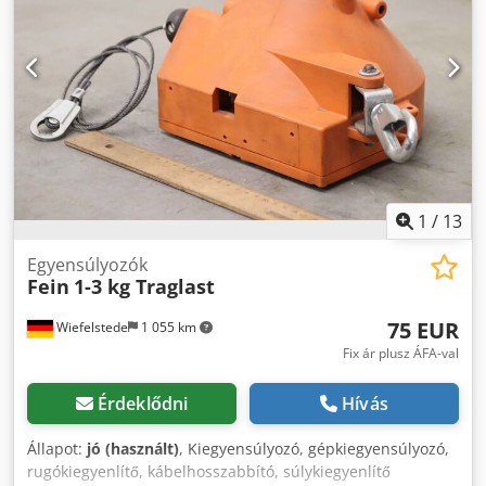
1
/
13
Egyensúlyozók
Fein
1-3 kg Traglast
75 EUR
Wiefelstede
1 055 km
Fix ár plusz ÁFA-val
Érdeklődni
Hívás
Állapot:
jó (használt)
, Kiegyensúlyozó, gépkiegyensúlyozó,
rugókiegyenlítő, kábelhosszabbító, súlykiegyenlítő