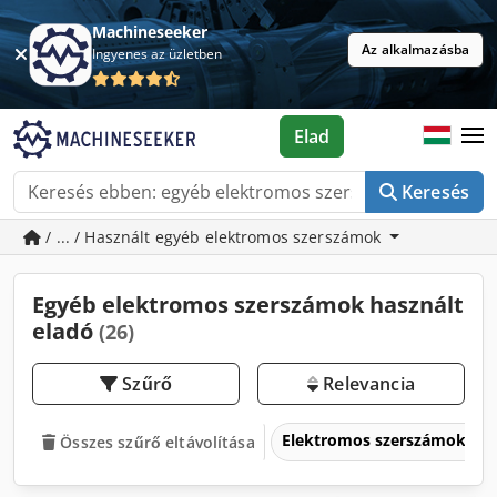
Machineseeker
Az alkalmazásba
Ingyenes az üzletben
Elad
Keresés
/ ... / Használt egyéb elektromos szerszámok
Egyéb elektromos szerszámok használt
eladó
(26)
Szűrő
Relevancia
Elektromos szerszámok
Összes szűrő eltávolítása