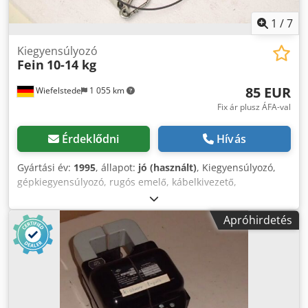
1
/
7
Kiegyensúlyozó
Fein
10-14 kg
85 EUR
Wiefelstede
1 055 km
Fix ár plusz ÁFA-val
Érdeklődni
Hívás
Gyártási év:
1995
, állapot:
jó (használt)
, Kiegyensúlyozó,
gépkiegyensúlyozó, rugós emelő, kábelkivezető,
súlykiegyenlítő, felcsévélő - Gyártó: Fein, rugós
kiegyensúlyozó - Teherbírás: 10–14 kg Credpfx Aozhugljb
Apróhirdetés
Eef - Rendelési szám: 90801029002 - Mennyiség: 1 db
rugós emelő elérhető - Méret: 310/190/135 mm - Saját
tömeg: 4 kg