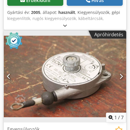
Érdeklődni
Hívás
Gyártási év:
2005
, állapot:
használt
, Kiegyensúlyozók, gépi
kiegyenlítők, rugós kiegyensúlyozók, kábeltárcsák,
ellensúlyok kiegyensúlyozói - Gyártó: Atlas Copco, RIL 10C
típus - Terhelhetőség: 2,0 - 5,0 kg -Méretek: 200/250/70
Apróhirdetés
mm -Súly: 2,6 kg Credpfxegggy Es Ab Eof
1
/
7
Egyensúlyozók