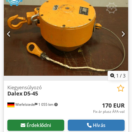
1
/
3
Kiegyensúlyozó
Dalex
D5-45
170 EUR
Wiefelstede
1 055 km
Fix ár plusz ÁFA-val
Érdeklődni
Hívás