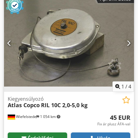
1
/
4
Kiegyensúlyozó
Atlas Copco
RIL 10C 2,0-5,0 kg
45 EUR
Wiefelstede
1 054 km
Fix ár plusz ÁFA-val