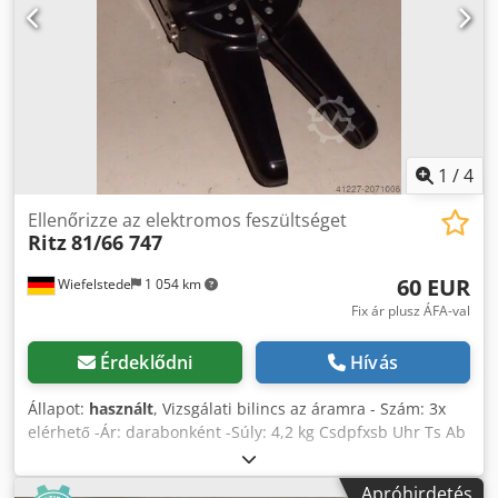
1
/
4
Ellenőrizze az elektromos feszültséget
Ritz
81/66 747
60 EUR
Wiefelstede
1 054 km
Fix ár plusz ÁFA-val
Érdeklődni
Hívás
Állapot:
használt
, Vizsgálati bilincs az áramra - Szám: 3x
elérhető -Ár: darabonként -Súly: 4,2 kg Csdpfxsb Uhr Ts Ab
Eerf
Apróhirdetés