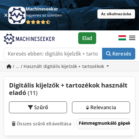
Machineseeker
Az alkalmazásba
Ingyenes az üzletben
Elad
Keresés
/ ... / Használt digitális kijelzők + tartozékok
Digitális kijelzők + tartozékok használt
eladó
(11)
Szűrő
Relevancia
Fémmegmunkáló gépek és 
Összes szűrő eltávolítása