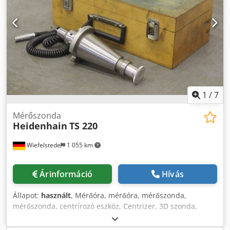
1
/
7
Mérőszonda
Heidenhain
TS 220
Wiefelstede
1 055 km
Árinformáció
Hívás
Állapot:
használt
, Mérőóra, mérőóra, mérőszonda,
mérőszonda, centrírozó eszköz, Centrizer, 3D szonda,
szonda betét, mérőszonda fej, Digimatic Indicator -Gyártó:
Heidenhain, mérőszonda TS 220 . 293 488-07 -Beszerelés: