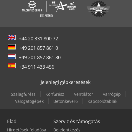
+44 20 331 800 72
+49 201 857 861 0
+49 201 857 861 80
+34 911 433 456
Jelenlegi gépkeresések:
Szalagfűrész
Körfűrész
Ventilátor
Varrógép
Válogatógépek
Betonkeverő
Kapcsolótáblák
Elad
Szerviz és támogatás
Hirdetések feladása
Bejelentkezés