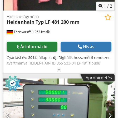
1
/
2
Hosszúságmérő
Heidenhain
Typ LF 481 200 mm
Tönisvorst
1 053 km
Árinformáció
Hívás
Gyártási év:
2014
, állapot:
új
, Digitális hosszmérő rendszer
gyártmánya HEIDENHAIN ID 355 533-04 LF 481 típusú
mérőrudak - jel 1vp-p - hosszmérő 200 mm Dcedsb T
Uqiepfx Abujk
Apróhirdetés