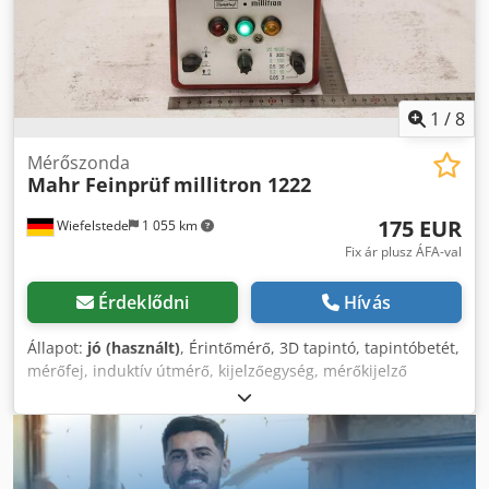
1
/
8
Mérőszonda
Mahr Feinprüf
millitron 1222
175 EUR
Wiefelstede
1 055 km
Fix ár plusz ÁFA-val
Érdeklődni
Hívás
Állapot:
jó (használt)
, Érintőmérő, 3D tapintó, tapintóbetét,
mérőfej, induktív útmérő, kijelzőegység, mérőkijelző
Dcsdpjzh Ez Hofx Abuek - Gyártó: Mahr Feinprüf, Millitron
kijelzőegység - Típus: 1222 - Mennyiség: 1 db érintőmérő
elérhető - Méret: 200/150/M260 mm - Tömeg: 3,5 kg