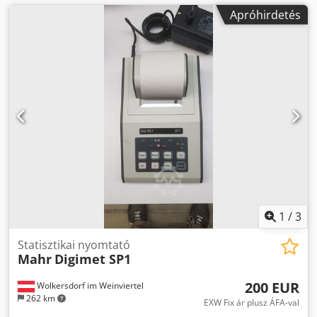
Apróhirdetés
1
/
3
Statisztikai nyomtató
Mahr
Digimet SP1
200 EUR
Wolkersdorf im Weinviertel
262 km
EXW Fix ár plusz ÁFA-val