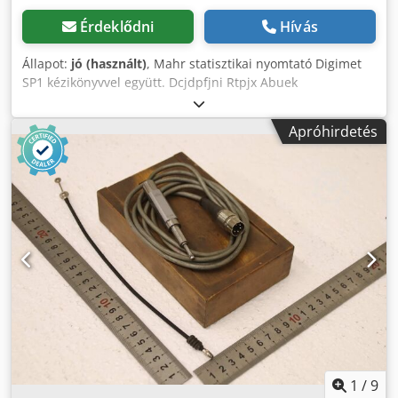
Érdeklődni
Hívás
Állapot:
jó (használt)
, Mahr statisztikai nyomtató Digimet
SP1 kézikönyvvel együtt. Dcjdpfjni Rtpjx Abuek
Apróhirdetés
1
/
9