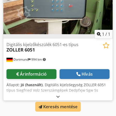
1
/
1
Digitális kijelzőkészülék 6051-es típus
ZOLLER
6051
Dortmund
994 km
Árinformáció
Hívás
Állapot:
jó (használt)
, Digitális kijelzőegység ZOLLER 6051
típus Siegfried Volz Szerszámgépek Dedpfxjw Sgw Ss
Abusck Rüschebrinkstr. 151-153 DE - 44143 Dortmund -
Wambel
Keresés mentése