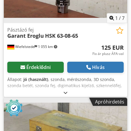
1
/
7
Pásztázó fej
Garant Eroglu
HSK 63-08-65
125 EUR
Wiefelstede
1 055 km
Fix ár plusz ÁFA-val
Érdeklődni
Hívás
Állapot:
jó (használt)
, szonda, mérőszonda, 3D szonda,
szonda betét, szonda fej, digimatikus kijelző, szkennelőfej,
mérőfej, mérőfej, univerzális 3D szonda Dsdpfxstu Rktj
Abuock -Gyártó: Garant Eroglu, Szkennerfej -Beszerelés:
Apróhirdetés
Eroglu HSK 63-08-65 -Lolvasási pontosság: 0,01 mm -Méret:
Ø 63 x 310 mm -Súly: 0,9 kg