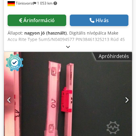
Tönisvorst
1 053 km
Árinformáció
Hívás
Állapot:
nagyon jó (használt)
, Digitális nívópálca Make
Accu Rite Type 5umS/N04094577 PIN38461325213 Rúd 45
cm hosszú Mérési hossz 350 mm Súly 1 kg Dsdpfx Aog Ny
Npjbuock
Apróhirdetés