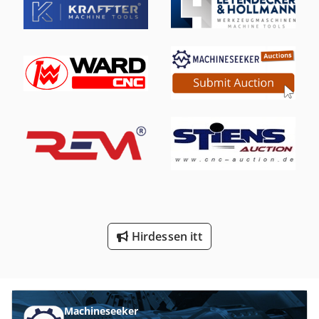
International 434
Kerek Fa Mérés
Lé Sajtó
Mobil Lé Sajtó
Nyomtató És Szkenner
Screen 4100
St Nyomtatási Rendszerek
Tisztító És Fertőtlenítő Gépek
Hirdessen itt
Vdo-Mérési És Ellenőrzési Technológia Gmbh
Építési És Bontási Hulladékot
Machineseeker