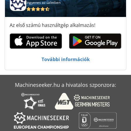
Ingyenes az üzletben
Az első számú használtgép alkalmazás!
További információk
Machineseeker.hu a hivatalos szponzora: