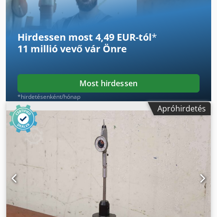
Hirdessen most 4,49 EUR-tól
*
11 millió vevő
vár Önre
Most hirdessen
*hirdetésenként/hónap
Apróhirdetés