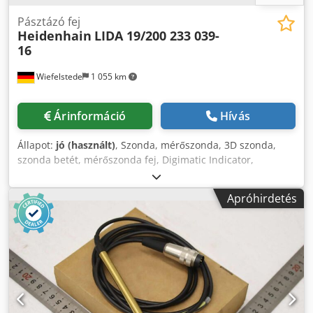
Pásztázó fej
Heidenhain
LIDA 19/200 233 039-
16
Wiefelstede
1 055 km
Árinformáció
Hívás
Állapot:
jó (használt)
, Szonda, mérőszonda, 3D szonda,
szonda betét, mérőszonda fej, Digimatic Indicator,
szkennelőfej, mérőfej, mérőfej Dedpfx Abjmhmxfeujck -
Gyártó: Heidenhain, letapogató fej -Típus: LIDA 19/200 .:
Apróhirdetés
233 039-16 -Szám: 2x szkennerfej rendelkezésre áll -Ár:
darabonként -Méret: 180/90/H40 mm -Súly: 0,3 kg/db.