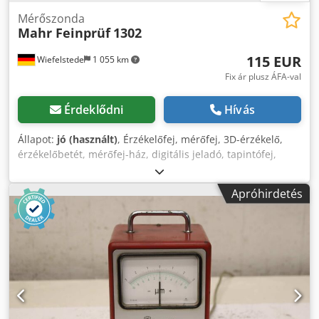
Mérőszonda
Mahr Feinprüf
1302
115 EUR
Wiefelstede
1 055 km
Fix ár plusz ÁFA-val
Érdeklődni
Hívás
Állapot:
jó (használt)
, Érzékelőfej, mérőfej, 3D-érzékelő,
érzékelőbetét, mérőfej-ház, digitális jeladó, tapintófej,
mérőfej, induktív útváltó Dcsdpfx Aezi D Twjbusk -Gyártó:
Mahr Feinprüf, mérőfej, útváltó -Típus: 1302 -Mennyiség: 1
Apróhirdetés
db mérőfej -Doboz méretei: 155/100/H35 mm -Súly: 0,3 kg