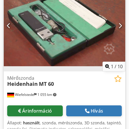
1
/
10
Mérőszonda
Heidenhain
MT 60
Wiefelstede
1 055 km
Árinformáció
Hívás
Állapot:
használt
, szonda, mérőszonda, 3D szonda, tapintó,
szonda fej, Digimatic Indicator, szkennelőfej, mérőfej,