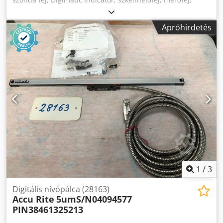
mérőfej -Gyártó: Heidenhain, Digitális mérőszonda -Típus:
MT 60 Dsdpfx Abjuu U Upousck -Mérési hossz: 60 mm -
Apróhirdetés
Méret: 285/135/H65 mm -méretű tok: 285/135/H65 mm -
Súly: 1,2 kg
1
/
3
Digitális nívópálca (28163)
Accu Rite
5umS/N04094577
PIN38461325213