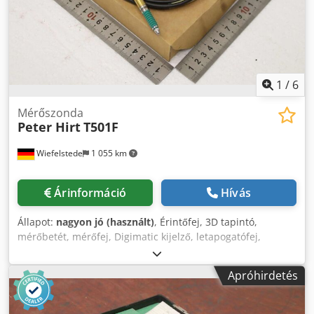
1
/
6
Mérőszonda
Peter Hirt
T501F
Wiefelstede
1 055 km
Árinformáció
Hívás
Állapot:
nagyon jó (használt)
, Érintőfej, 3D tapintó,
mérőbetét, mérőfej, Digimatic kijelző, letapogatófej,
induktív útmérő. - Gyártó: Peter Hirt, induktív útérzékelő
mérési jegyzőkönyvvel, eredeti csomagolásban - Típus:
Apróhirdetés
T501F - Mennyiség: 4 db érintőfej elérhető - Ár:
darabonként Dsdox Svy Depfx Abusck - Doboz mérete:
160/120/H30 mm - Súly: 0,2 kg