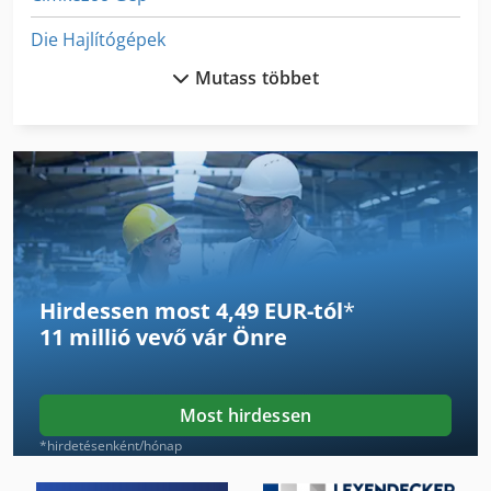
Die Hajlítógépek
Mutass többet
Die Sajtó Kovácsolás
Digitális Gép
Ellenőrző És Selejtező
Ex Sajtóközpont
Fngj 20
Hirdessen most 4,49 EUR-tól
*
German
11 millió vevő
vár Önre
Hajtogató Gép Tartozékok
Hsc 20 Linear
Most hirdessen
Idx 23
*hirdetésenként/hónap
International 433