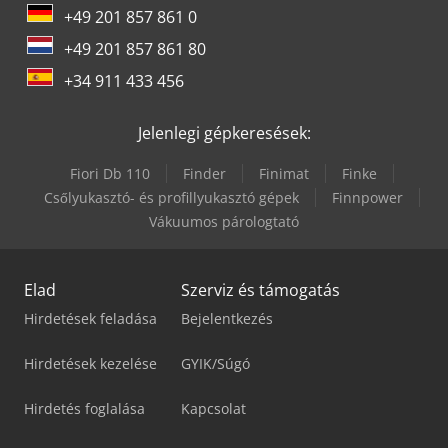
+49 201 857 861 0
+49 201 857 861 80
+34 911 433 456
Jelenlegi gépkeresések:
Fiori Db 110
Finder
Finimat
Finke
Csőlyukasztó- és profillyukasztó gépek
Finnpower
Vákuumos párologtató
Elad
Szerviz és támogatás
Hirdetések feladása
Bejelentkezés
Hirdetések kezelése
GYIK/Súgó
Hirdetés foglalása
Kapcsolat