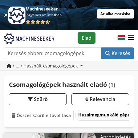
Machineseeker
Az alkalmazásba
Ingyenes az üzletben
Elad
Keresés
/ ... / Használt csomagológépek
Csomagológépek használt eladó
(1)
Szűrő
Relevancia
Huzalmegmunkáló gépek
Összes szűrő eltávolítása
Apróhirdetés