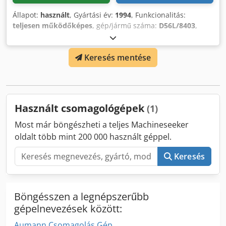
Állapot:
használt
, Gyártási év:
1994
, Funkcionalitás:
teljesen működőképes
, gép/jármű száma:
D56L/8403
,
Ajánlatszám: D56L/8403 Géptípus: Csomagolósor Gyártó:
WEIGHPACK Típus: Gyártási év: 1994 Munkaterület:
Keresés mentése
Kartondoboz méretek: Crodpfxexnyh Is Alwjf Helyszín:
Raktárunkban
Használt csomagológépek
(1)
Most már böngészheti a teljes Machineseeker
oldalt több mint 200 000 használt géppel.
Keresés
Böngésszen a legnépszerűbb
gépelnevezések között:
Aumann Csomagolás Gép