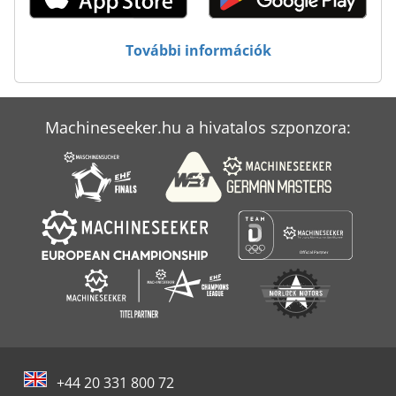
Ski Csiszológépek
St Nyomtatási Rendszerek
További információk
Vezető Vasúti Csiszológépek
Machineseeker.hu a hivatalos szponzora:
+44 20 331 800 72