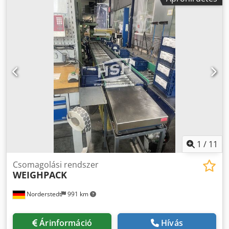
1
/
11
Csomagolási rendszer
WEIGHPACK
Norderstedt
991 km
Árinformáció
Hívás