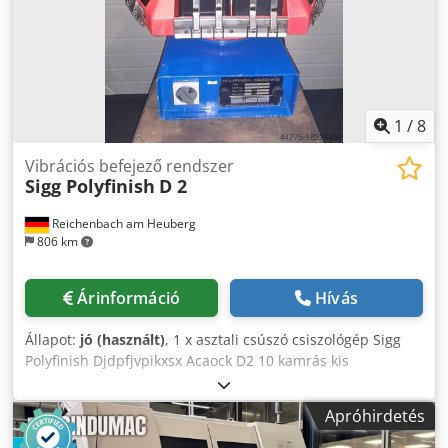
1
/
8
Vibrációs befejező rendszer
Sigg Polyfinish
D 2
Reichenbach am Heuberg
806 km
Árinformáció
Hívás
Állapot:
jó (használt)
, 1 x asztali csúszó csiszológép Sigg
Polyfinish Djdpfjvpikxsx Acaock D2 10 kamrás kis
alkatrészekhez. Tartozékok: 8 db műanyag tartály, ebből 4
fedéllel és tartóval. További adatok következnek. A gép
Apróhirdetés
áram alatt is megtekinthető.