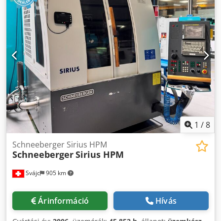
1
/
8
Schneeberger Sirius HPM
Schneeberger
Sirius HPM
Svájc
905 km
Árinformáció
Hívás