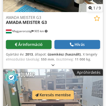
1
/
9
AMADA MEISTER G3
AMADA
MEISTER G3
Magyarország
905 km
Árinformáció
Hívás
Gyártási év:
2013
, állapot:
üzemkész (használt)
, X tengely
elmozdulási távolság:
550 mm
, össztömeg:
11 000 kg
,
teljes magasság:
2 500 mm
, asztalterhelés:
1 200 kg
,
tengelyek száma:
2
, Ez az AMADA MEISTER G3
Apróhirdetés
felületcsiszoló gép 2013-ban készült, és egy robusztus
megoldás a precíziós felületcsiszolási alkalmazásokhoz. A
gép jelenleg nem üzemképes állapotban van egy
elektronikai/vezérlési probléma miatt. A FANUC vezérlőt
kicserélték, azonban a gép a cserét követően nem állt újra
Keresés mentése
üzembe. A gyártó szervize javítást javasolt, amelynek
becsült költsége 15 EUR volt, de nem került sor a javításra.