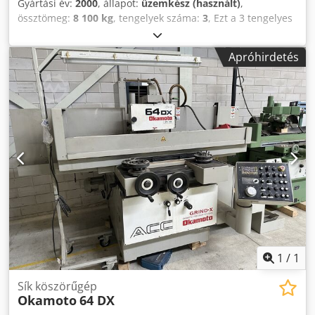
Gyártási év:
2000
, állapot:
üzemkész (használt)
,
össztömeg:
8 100 kg
, tengelyek száma:
3
, Ezt a 3 tengelyes
ROSA ERMANDO STEEL 11.7 CN-t 2000-ben gyártották. ECS
2401 vezérlőrendszerrel, 1000 x 750 mm-es csiszolható
Apróhirdetés
mérettel és 600 mm-es csiszolási magassággal rendelkezik.
A gép akár 1400 kg asztali terhelést is elbír, és 1-38 m/perc
hosszirányú sebességet kínál. Fontolja meg a lehetőséget,
hogy megvásárolja ezt a ROSA ERMANDO STEEL 11.7 CN
felületcsiszoló gépet. Vegye fel velünk a kapcsolatot, ha
további információkat szeretne kapni erről a gépről. •
Csiszolható méret: 1.000 x 750 mm • Keresztirányú
elmozdulás: 750 mm • Hosszirányú elmozdulás: 1 000 mm
Djdjygl Hzepfx Acasck • Csiszolási magasság: 600 mm •
Hosszirányú sebesség: 1-38 m/perc • Használható
asztalfelület: 1.100 x 500 mm • Megengedett asztali
terhelés: 1,400 kg • Kerékméretek: Ø 400 x 30 mm • Forgási
sebesség: 1.450 fordulat/perc
1
/
1
Sík köszörűgép
Okamoto
64 DX