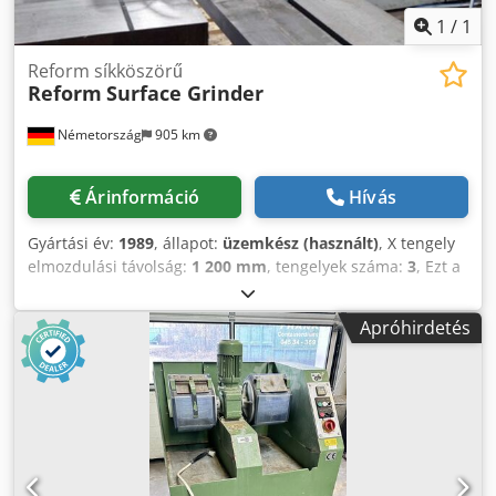
1
/
1
Reform síkköszörű
Reform
Surface Grinder
Németország
905 km
Árinformáció
Hívás
Gyártási év:
1989
, állapot:
üzemkész (használt)
, X tengely
elmozdulási távolság:
1 200 mm
, tengelyek száma:
3
, Ezt a
3 tengelyes Reform felületcsiszolót 1989-ben gyártották. A
munkaterülete 1200 mm x 500 mm, így elegendő helyet
Apróhirdetés
biztosít a különböző csiszolási feladatokhoz. A gép nagyon
jó állapotban van és teljesen működőképes. Ha kiváló
minőségű felületcsiszolási képességekre vágyik, vegye
fontolóra az általunk eladásra kínált Reform
felületcsiszolót. További részletekért vegye fel velünk a
kapcsolatot. - Gyártó: Reform- Munkaterület: 1,200mm x
500mm- Gyártás éve: Reform, 1: 1989- Állapot: 1989: