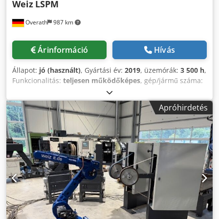
Weiz
LSPM
Overath
987 km
Árinformáció
Hívás
Állapot:
jó (használt)
, Gyártási év:
2019
, üzemórák:
3 500 h
,
Funkcionalitás:
teljesen működőképes
, gép/jármű száma:
RSPL 19
, Eladásra kínálunk egy robot hossz-csiszoló és
polírozó berendezést. Dodpfxjwdnb Re Acasck Ezzel a
Apróhirdetés
berendezéssel alkatrészek csiszolása és polírozása
végezhető. - 1 x szerszámcserélő robot oldalon - 1 x szervo
meghajtású asztal 9 darab részre, 360 fokos elforgatás, 9
méteres hossz - 1 x polírozó egység 450mm x 600mm,
folyékony polírozó paszta adagolással - 1 x kefélő egység
400mm x 600mm keféhez, folyékony polírozó paszta
adagolással - 1 x csiszoló egység 1.000mm hosszú és
150mm széles csiszolószalaghoz, olajköd-berendezéssel,
amely három alacsony nyomású pisztolyból áll - 3 x
szerszámállvány - 1 x lehúzó berendezés a polírozó
korongokhoz - 1 x mérőlap a polírozó egységhez - 1 x