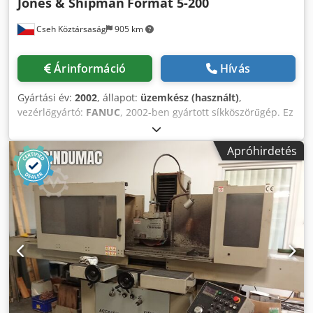
Jones & Shipman
Format 5-200
Cseh Köztársaság
905 km
Árinformáció
Hívás
Gyártási év:
2002
, állapot:
üzemkész (használt)
,
vezérlőgyártó:
FANUC
, 2002-ben gyártott síkköszörűgép. Ez
a Jones & Shipman Format 5-200 Mitutoyo PH 350 vetítővel
rendelkezik, asztalmérete 600 x 200 mm, és tartalmaz egy
Apróhirdetés
átfogó tartozékkészletet, beleértve 42 különböző
szélességű új csiszolókorongot és 19 gyémánt élezőt. A gép
nagyon jó állapotban van, mivel elsősorban ugyanaz a
kezelő üzemeltette. Ha kiváló minőségű síkköszörülési
lehetőségeket keres, vegye fontolóra az általunk eladásra
kínált Jones & Shipman Format 5-200 gépet. További
részletekért vegye fel velünk a kapcsolatot. • A Mitutoyo PH
350-nel együtt kínáljuk, a teljes tartozékkészlettel együtt •
Külső hossz: 600 mm • Külső szélesség: 200 mm Dcodpfx
Acozr Ncioaek • Tartozékok: 42 db új tárcsa • Az új tárcsák
szélességei és darabszámai: 3 mm – 6 db, 4 mm – 1 db, 6