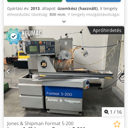
Gyártási év:
2013
, állapot:
üzemkész (használt)
, X tengely
elmozdulási távolság:
800 mm
, Y tengely mozgástávolsága:
400 mm
, össztömeg:
3 000 kg
, teljes szélesség:
3 350 mm
,
teljes magasság:
1 800 mm
, termék hossza (max.):
2 180
Apróhirdetés
mm
, tengelyek száma:
3
, Ez a 3 tengelyes OKAMOTO ACC
84DX síkcsiszoló gép 2013-ban készült. Asztalmérete 800 x
400 mm, a csiszolókő átmérője pedig ø355 mm. Robusztus
kialakításának köszönhetően ez a gép ideális precíziós
csiszolási feladatokhoz. Ha kiváló minőségű csiszolási
lehetőségeket keres, vegye fontolóra az általunk eladásra
kínált OKAMOTO ACC 84DX gépet. További részletekért
vegye fel velünk a kapcsolatot. • Kő = ø355 × 38 × ø127
Dodpoztdz Nofx Acajck
1
/
16
Jones & Shipman Format 5-200