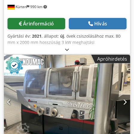
Kürten
990 km
Árinformáció
Hívás
Gyártási év:
2021
, állapot:
új
, övek csiszolásához max. 80
mm x 2000 mm hosszúság 3 kW meghajtási
teljesítménnyel, érintkező kerékhez max. átmérője 80 mm x
80 mm Dedegxuhmjpfx Acasck
Apróhirdetés