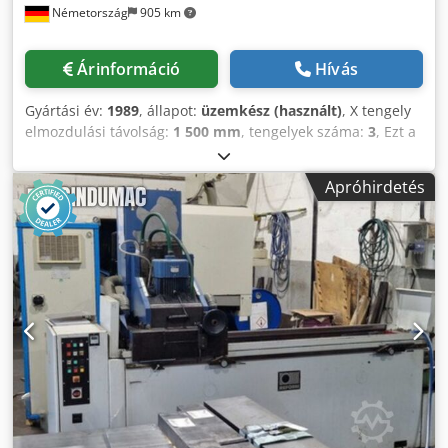
Németország
905 km
olajköd-elszívó rendszer (a gép tetején láthatóan
felszerelve)- Az orsó megvan, de javításra szorul, és
jelenleg nem működik.- Az orsó frekvenciaváltója szintén
Árinformáció
Hívás
nem működik. Dedpfx Aozdt H Nscaeck
Gyártási év:
1989
, állapot:
üzemkész (használt)
, X tengely
elmozdulási távolság:
1 500 mm
, tengelyek száma:
3
, Ezt a
3 tengelyes ELB felületcsiszolót 1989-ben gyártották. 1500
mm x 500 mm-es munkaterülettel rendelkezik, amely
Apróhirdetés
elegendő helyet biztosít a különböző csiszolási
feladatokhoz. Ha kiváló minőségű felületcsiszolási
képességekre vágyik, vegye fontolóra az ELB
felületcsiszolót, amelyet eladásra kínálunk. További
részletekért vegye fel velünk a kapcsolatot. Dedpfszb Et
Dox Acajck - Gyártó: ELB- Munkaterület: 1,500 mm x 500
mm- Gyártás éve: ELB 1989- Állapot: 1989: Állapota:
Nagyon jó / Teljesen működőképes