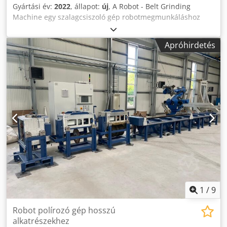
Gyártási év:
2022
, állapot:
új
, A Robot - Belt Grinding
Machine egy szalagcsiszoló gép robotmegmunkáláshoz
kontaktuskerékkel alumínium, acél, sárgaréz és cink
présöntvény alkatrészeinek csiszolásához. Műszaki adatok:
Apróhirdetés
Érintőkerék: max. Ø 400 mm csiszolószalag hossza: 3500
mm csiszolószalag szélessége: max. 150 mm
Szívócsatlakozás: Ø 160 mm méretek (HxSzxM): 900 x 700 x
1800 mm Súly: kb. 350 kg Elektromos csatlakozás: 3 x 400 V,
4 kW Sűrített levegő csatlakozás: 6 - 8 bar Zajszint:> 85 dB
(A) orsó átmérő: 35 mm Szalagcsiszoló egység szalagok
köszörüléséhez max. 150 mm x 3500 mm hosszúság
pneumatikus szíjfeszítéssel, övszakadás-szabályozással, 4
kW meghajtási teljesítmény, frekvenciavezérléssel,
érintkező kerekekhez max. DM 350 mm x 150 mm,
meghajtó és terelőgörgők Felső hengerrel a szalag szabad
csiszolásához Dcjdpfx Ajgxug Eocaok
1
/
9
Robot polírozó gép hosszú
alkatrészekhez