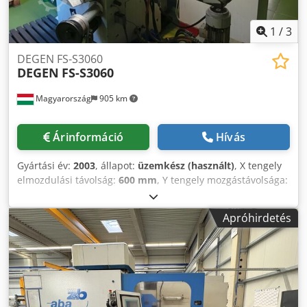
1
/
3
DEGEN FS-S3060
DEGEN
FS-S3060
Magyarország
905 km
Árinformáció
Hívás
Gyártási év:
2003
, állapot:
üzemkész (használt)
, X tengely
elmozdulási távolság:
600 mm
, Y tengely mozgástávolsága:
300 mm
, össztömeg:
2 000 kg
, asztalterhelés:
300 kg
,
tengelyek száma:
2
, 2003-ban gyártott felületcsiszoló gép.
Apróhirdetés
Ez a DEGEN FS-S3060 600 mm X-tengelyes és 300 mm Y-
tengelyes elmozdulással rendelkezik. Az asztal mérete 600
× 300 mm, maximális terhelhetősége pedig 300 kg. Ha
kiváló minőségű csiszolási képességekre vágyik, vegye
fontolóra az általunk eladásra kínált DEGEN FS-S3060
gépet. További részletekért vegye fel velünk a kapcsolatot.