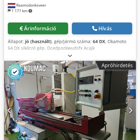
Raamsdonksveer
1 171 km
Árinformáció
Hívás
Állapot:
jó (használt)
, gép/jármű száma:
64 DX
, Okamoto
64 DX síkőrző gép. Dcedpozkwudsfx Acajk
Apróhirdetés