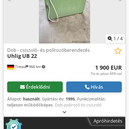
Állapota: Nagyon jó / Teljesen működőképes Dcsdpfjzb
Erasx Acajk
1
/
4
Dob - csiszoló- és polírozóberendezés
Uhlig
UB 22
1 900 EUR
Trittau
966 km
Fix ár plusz ÁFA-val
Érdeklődni
Hívás
Állapot:
használt
, Gyártási év:
1995
, Funkcionalitás:
teljesen működőképes
, Dob-polírozó és csiszoló
berendezés Gyártó: UHLIG, típus: UB 22 Gyártási év: 1995
Műszaki adatok Gyártó: Werner Uhlig Típus: UB 22 Gyártási
Apróhirdetés
év: 1995 Hajtás: Csigaáttételes hajtómű motorral