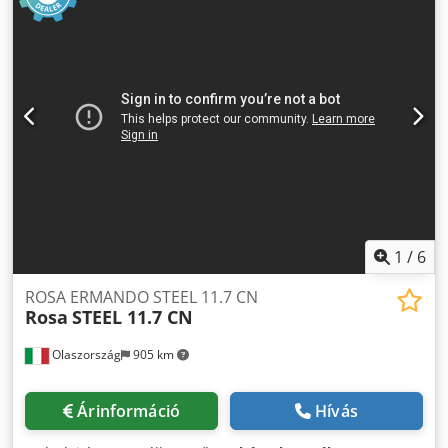
Fordulatszám: 5,6 – 54 1/perc Tengely: 25 mm, max.
nyomaték 34 Nm Motor teljesítmény: 0,25 kW Méretek: kb.
1,00 x 0,90 x 1,20 m Súly: kb. kg Felszereltség -
Frekvenciaváltós vezérlés - 2 db egykamrás dob, kb. 200
mm széles, 260 mm átmérő - A dob fordulatszáma
fokozatmentesen állítható Dcodpfx Aoyw Rhmecask -
Frissvíz gumi tömlő - Szennyvíz elvezető csatlakozó Minden
adat tájékoztató jellegű, garancia nélkül. A berendezés élő
bemutatása bármikor lehetséges bemutatótermünkben.
1
/
6
ROSA ERMANDO STEEL 11.7 CN
Rosa
STEEL 11.7 CN
Olaszország
905 km
Árinformáció
Hívás