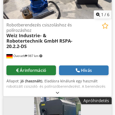
vezérlőszekrény PLC-vel A robot és a lineáris tengely már
eladva. További kérdések esetén forduljon hozzánk
bizalommal!
1
/
6
Robotberendezés csiszoláshoz és
polírozáshoz
Weiz Industrie- &
Robotertechnik GmbH
RSPA-
20.2.2-DS
Overath
987 km
Árinformáció
Hívás
Állapot:
jó (használt)
, Eladásra kínálunk egy használt
robotizált csiszoló- és polírozóberendezést. A berendezés
jó, használt állapotban van. A berendezés tartalmazza: - 1
db YASKAWA MH20 ipari robot NX100 vezérléssel - 2 db
Apróhirdetés
szalagos csiszológép 3.500 mm kerületű
csiszolószalagokhoz - 2 db polírozógép oszcillációval és
előtolással, legfeljebb 500 mm átmérőjű polírozótárcsákhoz