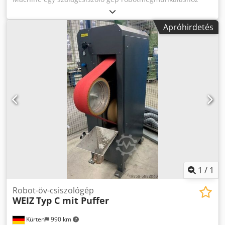
kontaktuskerékkel alumínium, acél, sárgaréz és cink
présöntvény alkatrészeinek csiszolásához. Műszaki adatok:
Apróhirdetés
Érintőkerék: max. Ø 400 mm csiszolószalag hossza: 3500
mm csiszolószalag szélessége: max. 150 mm
Szívócsatlakozás: Ø 160 mm méretek (HxSzxM): 900 x 700 x
1800 mm Súly: kb. 350 kg Elektromos csatlakozás: 3 x 400 V,
4 kW Sűrített levegő csatlakozás: 6 - 8 bar Zajszint:> 85 dB
(A) orsó átmérő: 35 mm Szalagcsiszoló egység szalagok
köszörüléséhez max. 150 mm x 3500 mm hosszúság
pneumatikus szíjfeszítéssel, övszakadás-szabályozással, 4
kW meghajtási teljesítmény, frekvenciavezérléssel,
érintkező kerekekhez max. DM 350 mm x 150 mm,
meghajtó és terelőgörgők Dcsdpfx Aogxug Nocask
1
/
1
Robot-öv-csiszológép
WEIZ
Typ C mit Puffer
Kürten
990 km