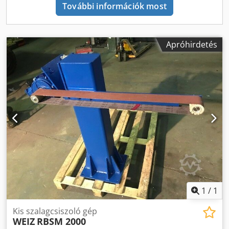
További információk most
Apróhirdetés
1
/
1
Kis szalagcsiszoló gép
WEIZ
RBSM 2000