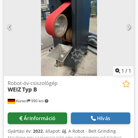
- 1 db raklapfeltöltő asztal (méret: 1.200 x 600 mm) - 1 db
kapcsolószekrény Dcjdpfxjxby Sgo Acask Kérdés esetén
forduljon hozzánk bizalommal!
1
/
1
Robot-öv-csiszológép
WEIZ
Typ B
Kürten
990 km
Árinformáció
Hívás
Gyártási év:
2022
, állapot:
új
, A Robot - Belt Grinding
Machine egy szalagcsiszoló gép robotmegmunkáláshoz