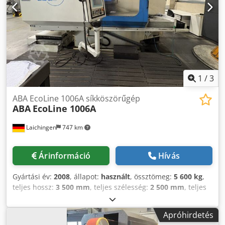
Dcodey I U Hbjpfx Acajk • Asztal mérete: 600 × 300 mm
1
/
3
ABA EcoLine 1006A síkköszörűgép
ABA
EcoLine 1006A
Laichingen
747 km
Árinformáció
Hívás
Gyártási év:
2008
, állapot:
használt
, össztömeg:
5 600 kg
,
teljes hossz:
3 500 mm
, teljes szélesség:
2 500 mm
, teljes
magasság:
2 000 mm
, Gép száma: 209311 Vezérlés: LC
vezérlés érintőképernyős panellel Mozgástartományok: X:
Apróhirdetés
1000 mm Y: 600 mm Z: kb. 700 mm (asztal és orsóközép