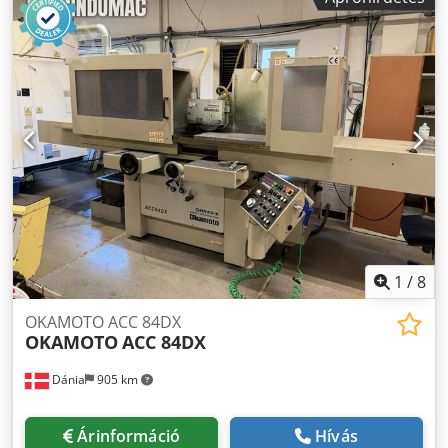
1
/
8
OKAMOTO ACC 84DX
OKAMOTO
ACC 84DX
Dánia
905 km
Árinformáció
Hívás