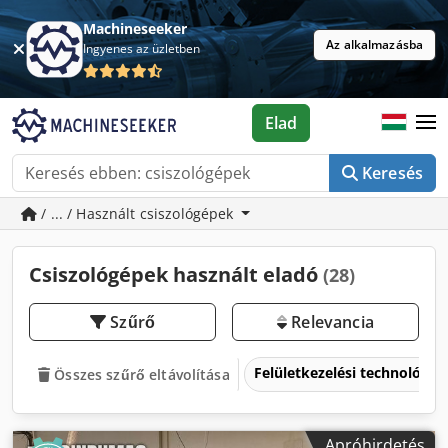
Machineseeker
Az alkalmazásba
Ingyenes az üzletben
Elad
Keresés
/ ... / Használt csiszológépek
Csiszológépek használt eladó
(28)
Szűrő
Relevancia
Felületkezelési technológia
Összes szűrő eltávolítása
Apróhirdetés